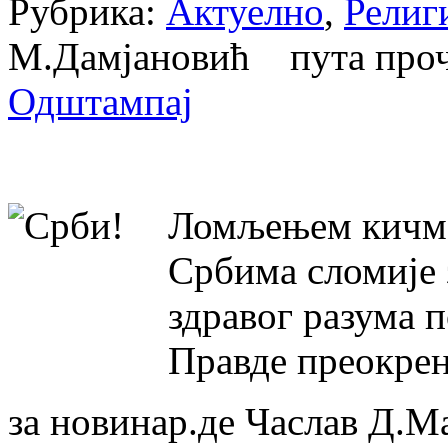
Рубрика:
Актуелно
,
Религ
М.Дамјановић пута про
Одштампај
Ломљењем кичме
Србима сломије
здравог разума п
Правде преокрен
за новинар.де Часлав Д.М