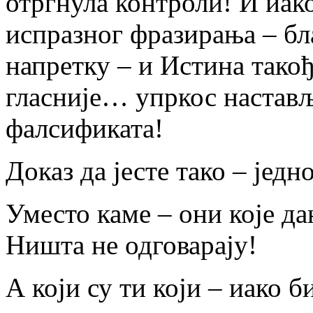
отргнула контроли! И иако
испразног фразирања – б
напретку – и Истина такођ
гласније… упркос настављ
фалсификата!
Доказ да јесте тако – једно
Уместо каме – они које да
Ништа не одговарају!
А који су ти који – иако б