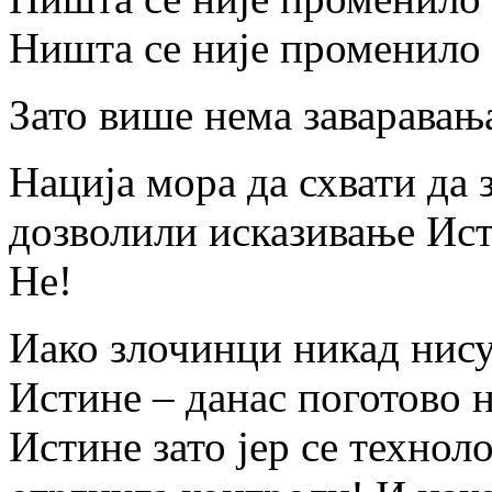
Ништа се није променило 
Зато више нема заваравањ
Нација мора да схвати да 
дозволили исказивање Ис
Не!
Иако злочинци никад нису
Истине – данас поготово 
Истине зато јер се техно