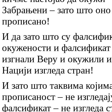
Забрањени – зато што оно 
прописано!
И да зато што су фалсифи
окужености и фалсификат
изгнали Веру и окужили и
Нацији изгледа стран!
И зато што таквима којим
прописаност – не изгледај
фалсификат – не изгледа с