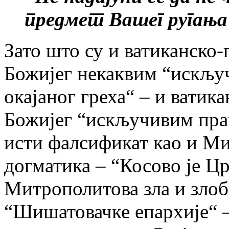
предмет Вашег ругања
Зато што су и ватиканско
Божијег некаквим “искљу
окајаног греха“ – и вати
Божијег “искључивим пра
исти фалсификат као и М
догматика – “Косово је Цр
Митрополитова зла и зло
“Шишатовачке епархије“ –