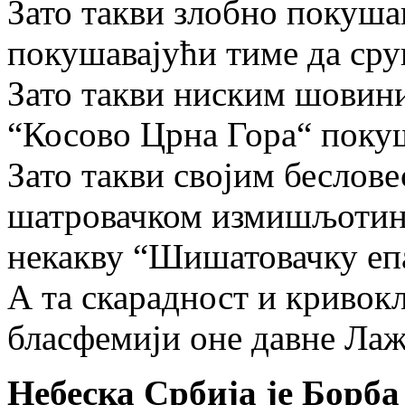
Зато такви злобно покуша
покушавајући тиме да сру
Зато такви ниским шовин
“Косово Црна Гора“ покуш
Зато такви својим беслов
шатровачком измишљотино
некакву “Шишатовачку еп
А та скарадност и кривокл
бласфемији оне давне Лаж
Небеска Србија је Борба