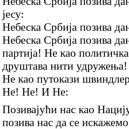
Небеска Србија позива да
јесу:
Небеска Србија позива дан
Небеска Србија позива дан
партија! Не као политичк
друштава нити удружења! 
Не као путокази швиндлер
Не! Не! И Не:
Позивајући нас као Нациј
позива нас да се искажемо