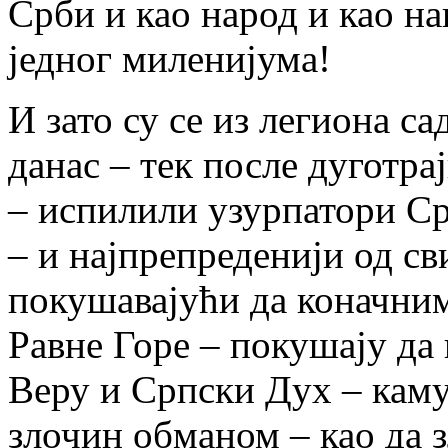
Срби и као народ и као н
једног миленијума!
И зато су се из легиона с
данас – тек после дуготр
– испилили узурпатори Ср
– и најпрепреденији од с
покушавајући да коначни
Равне Горе – покушају да
Веру и Српски Дух – каму
злочин обманом – као да 