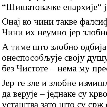
“Шишатовачке епархије“ ј
Онај ко чини такве фалси
Чини их неумно јер злобно
А тиме што злобно одбија 
онеспособљује своју ду
без Чистоте – нема му пре
Јер те зле и злобне изми
да верује – једнаке су кр
усташтва зато што су срж