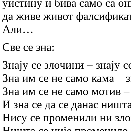
уистину и бива само са о
да живе живот фалсификат
Али…
Све се зна:
Знају се злочини – знају 
Зна им се не само кама – 
Зна им се не само мотив –
И зна се да се данас ништ
Нису се променили ни зло
Ништа се није променило 