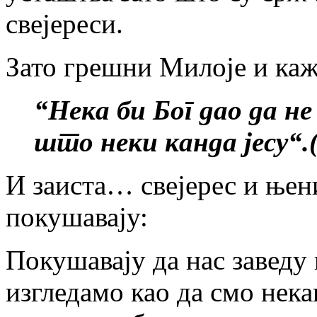
свејереси.
Зато грешни Милоје и каж
“Нека би Бог дао да н
што неки канда јесу“.(
И заиста… свејерес и њен
покушавају:
Покушавају да нас заведу
изгледамо као да смо нек