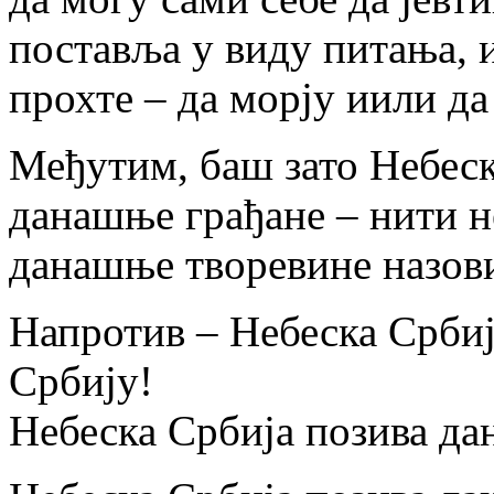
поставља у виду питања, и
прохте – да морју иили да
Међутим, баш зато Небеск
данашње грађане – нити н
данашње творевине назо
Напротив – Небеска Србиј
Србију!
Небеска Србија позива дан