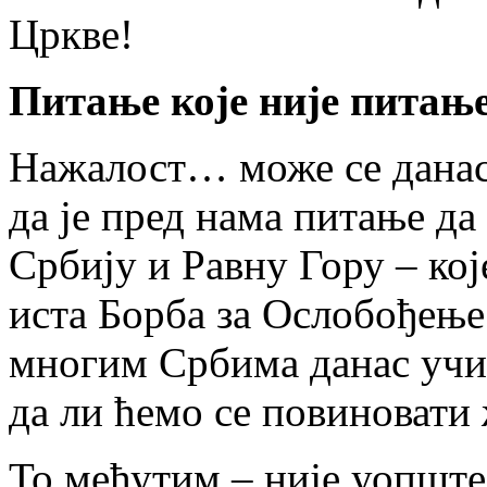
Цркве!
Питање које није питање
Нажалост… може се дана
да је пред нама питање да
Србију и Равну Гору – кој
иста Борба за Ослобођење
многим Србима данас учи
да ли ћемо се повиновати
То међутим – није уопште