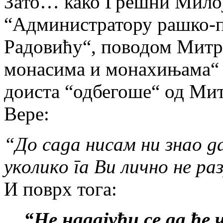
Зато… како Грешни Милој
“Администратору рашко-п
Радовићу“, поводом Митр
монасима и монахињама“ –
доиста “одбегоше“ од Ми
Вере:
“До сада нисам ни знао да
уколико га Ви лично не р
И поврх тога:
“Не надајући се да ће