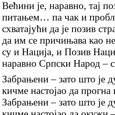
Већини је, наравно, тај п
питањем… па чак и проб
схватајући да је позив стр
да им се причињава као н
су и Нација, и Позив Нац
наравно Српски Народ – с
Забрањени – зато што је 
кичме настојао да прогна 
Забрањени – зато што је 
кичме настојао да окужи –