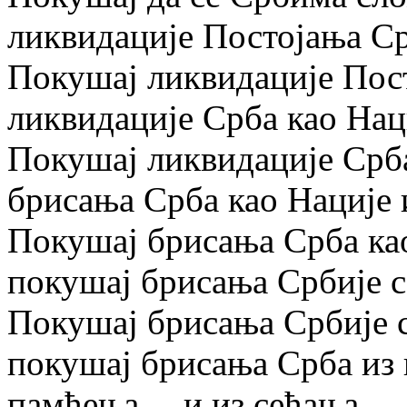
ликвидације Постојања С
Покушај ликвидације Пост
ликвидације Срба као Нац
Покушај ликвидације Срба
брисања Срба као Нације 
Покушај брисања Срба као
покушај брисања Србије с
Покушај брисања Србије са
покушај брисања Срба из 
памћења… и из сећања.