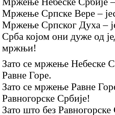
Мржење Небеске Србије –
Мржење Српске Вере – је
Мржење Српског Духа – ј
Срба којом они дуже од ј
мржњи!
Зато се мржење Небеске 
Равне Горе.
Зато се мржење Равне Го
Равногорске Србије!
Зато што без Равногорске 