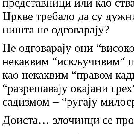
представници или као ств
Цркве требало да су дужни
ништа не одговарају?
Не одговарају они “високо
некаквим “искључивим“ п
као некаквим “правом кад
“разрешавају окајани грех
садизмом – “ругају милос
Доиста… злочинци се про