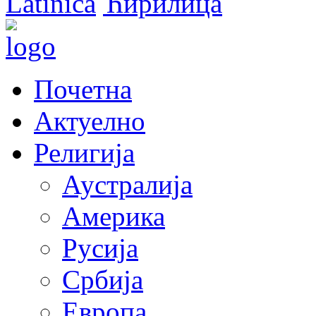
Latinica
Ћирилица
Почетна
Актуелно
Религија
Аустралија
Америка
Русија
Србија
Европа