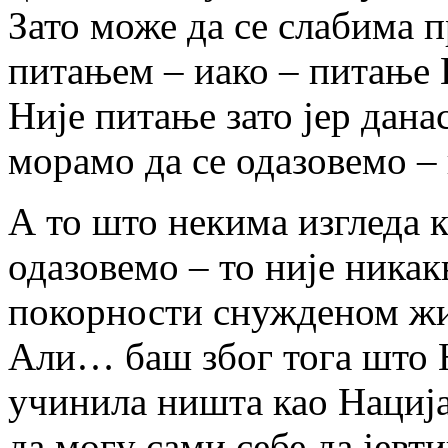
Зато може да се слабима 
питањем – иако – питање 
Није питање зато јер дана
морамо да се одазовемо – 
А то што некима изгледа к
одазовемо – то није никак
покорности снужденом жи
Али… баш због тога што Н
учинила ништа као Нација
да могу сами себе да јевти