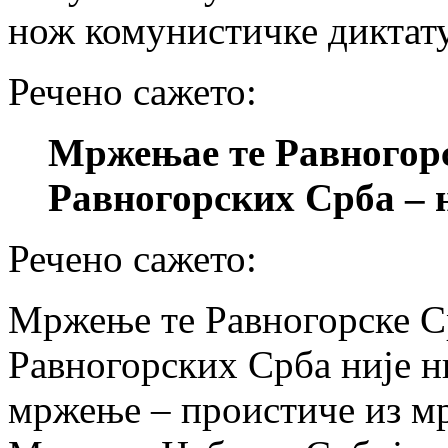
нож комунистичке диктат
Речено сажето:
Mржењае те Равногорс
Равногорских Срба – н
Речено сажето:
Мржење те Равногорске С
Равногорских Срба није н
мржење – проистиче из м