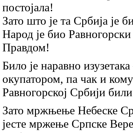
постојала!
Зато што је та Србија је 
Народ је био Равногорски 
Правдом!
Било је наравно изузетака
окупатором, па чак и ком
Равногорској Србији бил
Зато мржњење Небеске Ср
јесте мржење Српске Вер