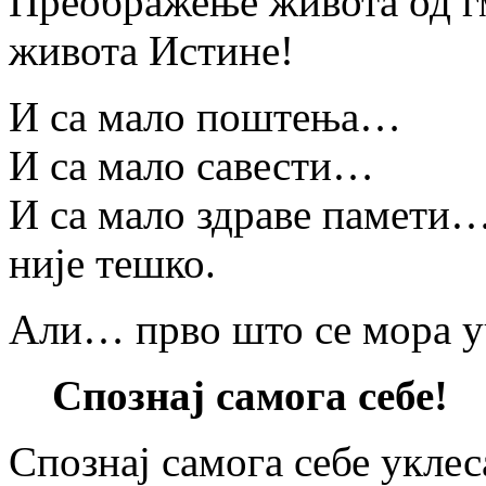
Преображење живота од г
живота Истине!
И са мало поштења…
И са мало савести…
И са мало здраве памети
није тешко.
Али… прво што се мора уч
Спознај самога себе!
Спознај самога себе уклеса