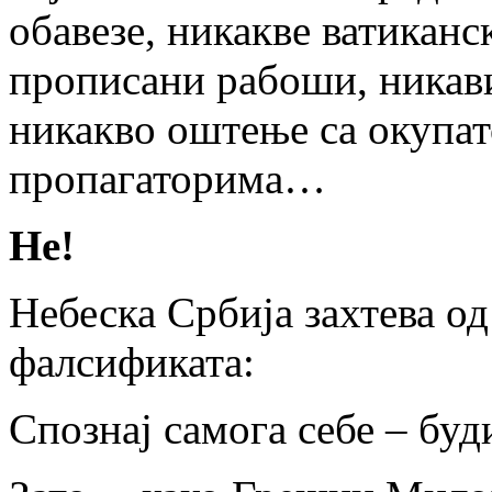
обавезе, никакве ватиканс
прописани рабоши, никав
никакво оштење са окупат
пропагаторима…
Не!
Небеска Србија захтева од
фалсификата:
Спознај самога себе – буд