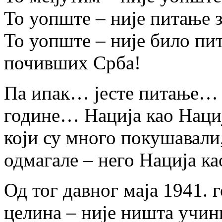
То уопште – није питање 
То уопште – није било пи
почивших Срба!
Па ипак… јесте питање… ј
године… Нација као Нациј
који су много покушавали,
одмагале – него Нација ка
Од тог давног маја 1941. 
целина – није ништа учин