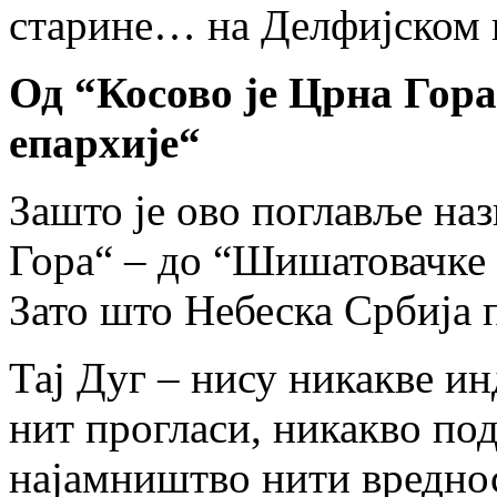
старине… на Делфијском
Од “Косово је Црна Гор
епархије“
Зашто је ово поглавље наз
Гора“ – до “Шишатовачке 
Зато што Небеска Србија 
Тај Дуг – нису никакве и
нит прогласи, никакво по
најамништво нити вреднос