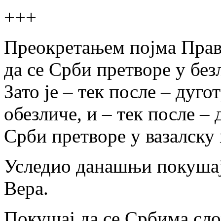
+++
Преокретањем појма Правд
да се Срби претворе у без
Зато је – тек после – дуго
обезличе, и – тек после – 
Срби претворе у вазалску
Уследио данашњи покушај
Вера.
Покушај да се Србима сло