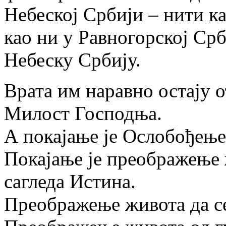
Небеској Србији – нити ка
као ни у Равногорској Срб
Небеску Србију.
Врата им наравно остају о
Милост Господња.
А покајање је Ослобођење
Покајање је преображење 
сагледа Истина.
Преображење живота да с