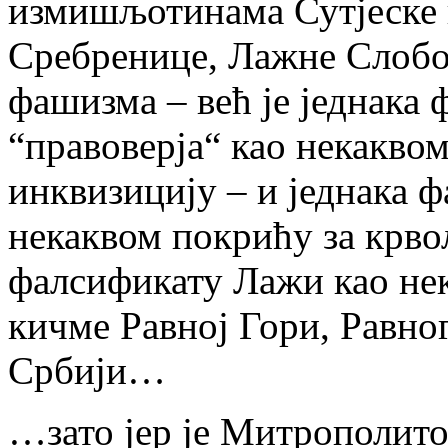
измишљотинама Сутјеске 
Сребренице, Лажне Слобо
фашизма – већ је једнака 
“правоверја“ као некакво
инквизицију – и једнака 
некаквом покрићу за крво
фалсификату Лажи као не
кичме Равној Гори, Равно
Србији…
…зато јер је Митрополит