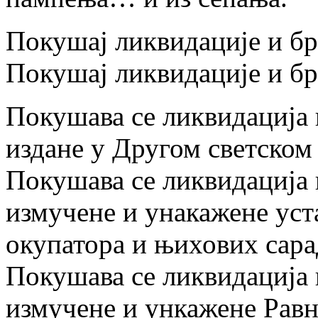
Покушај ликвидације и бр
Покушај ликвидације и б
Покушава се ликвидација 
издане у Другом светском 
Покушава се ликвидација 
измучене и унакажене ус
окупатора и њихових сара
Покушава се ликвидација 
измучене и ункажене Равн