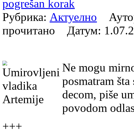
pogrešan korak
Рубрика:
Актуелно
Аутор
прочитано Датум:
1.07.
Ne mogu mirno 
posmatram šta
decom, piše um
povodom odlas
+++