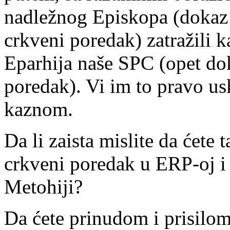
nadležnog Episkopa (dokaz 
crkveni poredak) zatražili 
Eparhija naše SPC (opet do
poredak). Vi im to pravo usk
kaznom.
Da li zaista mislite da ćete
crkveni poredak u ERP-oj i
Metohiji?
Da ćete prinudom i prisilom 