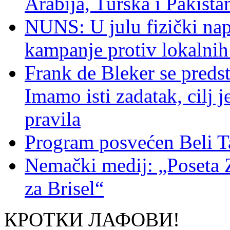
Arabija, Turska i Pakist
NUNS: U julu fizički nap
kampanje protiv lokalni
Frank de Bleker se predst
Imamo isti zadatak, cilj 
pravila
Program posvećen Beli T
Nemački medij: „Poseta 
za Brisel“
КРОТКИ ЛАФОВИ!