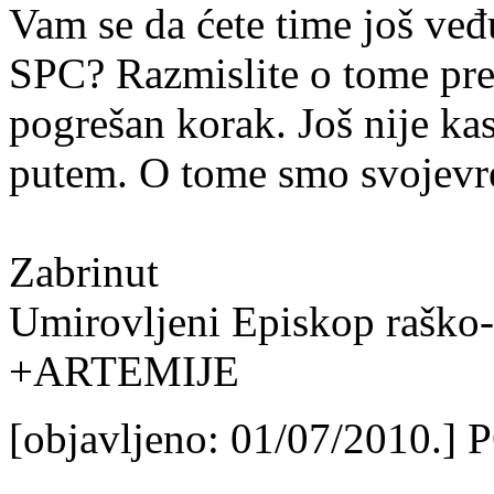
Vam se da ćete time još ve
SPC? Razmislite o tome pre 
pogrešan korak. Još nije kas
putem. O tome smo svojevr
Zabrinut
Umirovljeni Episkop raško-
+ARTEMIJE
[objavljeno: 01/07/2010.]