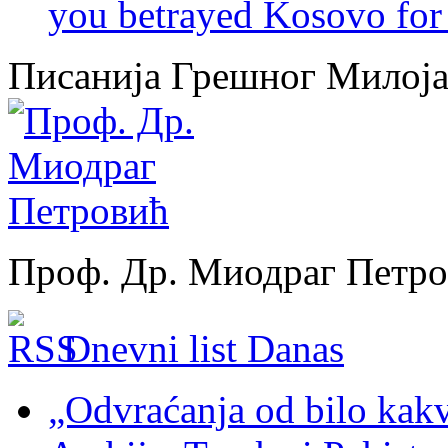
you betrayed Kosovo for 
Писанија Грешног Милој
Проф. Др. Миодраг Петр
Dnevni list Danas
„Odvraćanja od bilo kakv