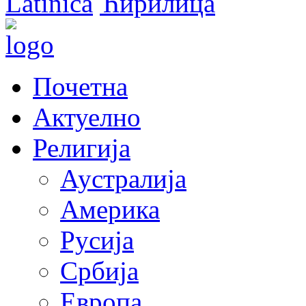
Latinica
Ћирилица
Почетна
Актуелно
Религија
Аустралија
Америка
Русија
Србија
Европа