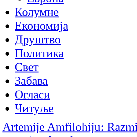
Колумне
Економија
Друштво
Политика
Свет
Забава
Огласи
Читуље
Artemije Amfilohiju: Razmis