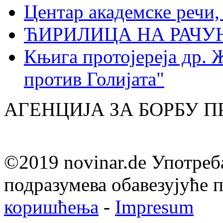
Центар академске речи
ЋИРИЛИЦА НА РАЧ
Књига протојереја др. 
против Голијата"
АГЕНЦИЈА ЗА БОРБУ 
©2019 novinar.de Употреб
подразумева обавезујуће
коришћења
-
Impresum