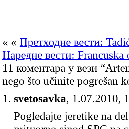
« «
Претходне вести: Tadić
Наредне вести: Francuska o
11 коментара у вези “Artem
nego što učinite pogrešan k
svetosavka
,
1.07.2010, 
Pogledajte jeretike na d
pritvorno sinod SPC na c