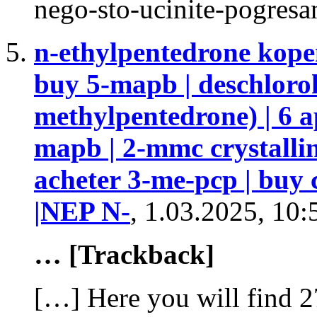
nego-sto-ucinite-pogres
n-ethylpentedrone kopen
buy 5-mapb | deschloro
methylpentedrone) | 6 a
mapb | 2-mmc crystalli
acheter 3-me-pcp | buy
|NEP N-
,
1.03.2025, 10:
… [Trackback]
[…] Here you will find 2