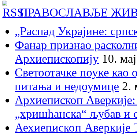
ПРАВОСЛАВЉЕ ЖИВ
„Распад Украјине: српс
Фанар признао раскол
Архиепископију
10. ма
Светоотачке поуке као 
питања и недоумице
2.
Архиепископ Аверкије:
„хришћанска“ љубав и 
Аехиепископ Аверкије 