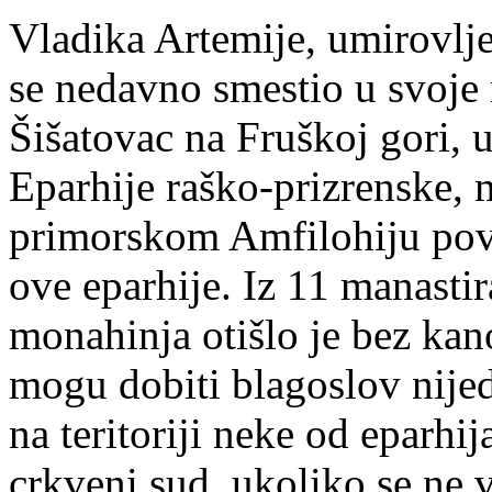
Vladika Artemije, umirovlje
se nedavno smestio u svoje 
Šišatovac na Fruškoj gori, 
Eparhije raško-prizrenske, 
primorskom Amfilohiju pov
ove eparhije. Iz 11 manast
monahinja otišlo je bez kan
mogu dobiti blagoslov nije
na teritoriji neke od eparhi
crkveni sud, ukoliko se ne v