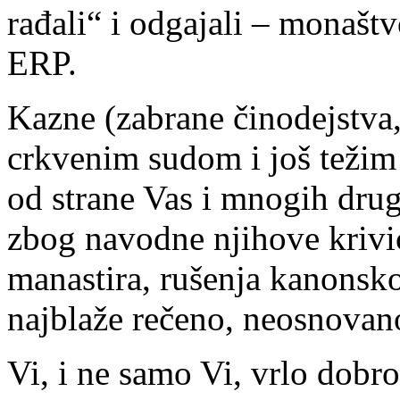
rađali“ i odgajali – monaš
ERP.
Kazne (zabrane činodejstva,
crkvenim sudom i još težim
od strane Vas i mnogih drug
zbog navodne njihove krivi
manastira, rušenja kanonsko
najblaže rečeno, neosnovan
Vi, i ne samo Vi, vrlo dobro 