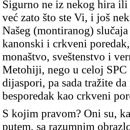
Sigurno ne iz nekog hira il
već zato što ste Vi, i još n
Našeg (montiranog) slučaja v
kanonski i crkveni poredak,
monaštvo, sveštenstvo i ve
Metohiji, nego u celoj SPC 
dijaspori, pa sada tražite d
besporedak kao crkveni por
S kojim pravom? Oni su, k
putem, sa razumnim obrazl