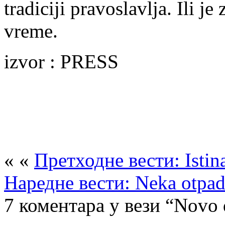
tradiciji pravoslavlja. Ili j
vreme.
izvor : PRESS
« «
Претходне вести: Istin
Наредне вести: Neka otpadn
7 коментара у вези “Novo