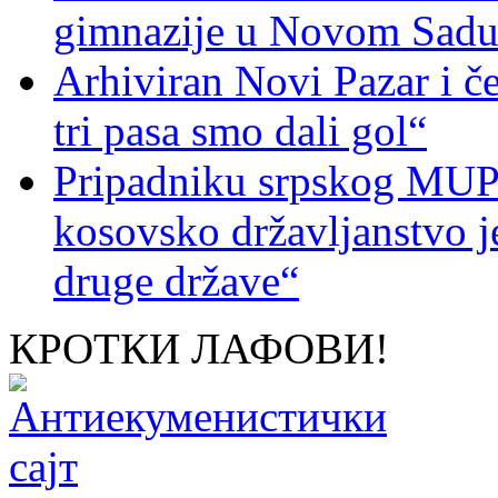
gimnazije u Novom Sad
Arhiviran Novi Pazar i če
tri pasa smo dali gol“
Pripadniku srpskog MUP-
kosovsko državljanstvo je
druge države“
КРОТКИ ЛАФОВИ!