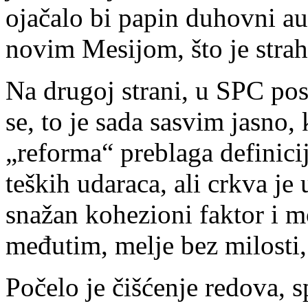
ojačalo bi papin duhovni aut
novim Mesijom, što je strah
Na drugoj strani, u SPC posl
se, to je sada sasvim jasno,
„reforma“ preblaga definicij
teških udaraca, ali crkva je
snažan kohezioni faktor i m
međutim, melje bez milosti, 
Počelo je čišćenje redova, 