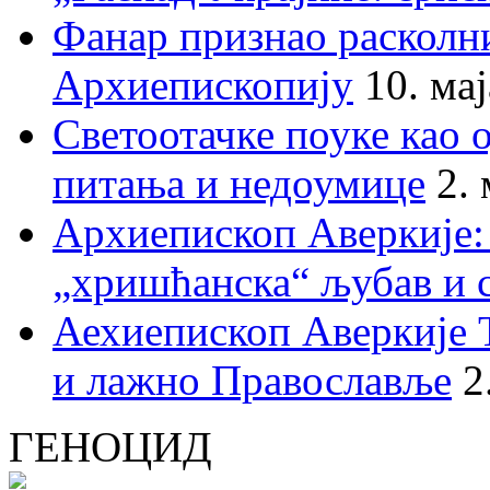
Фанар признао раскол
Архиепископију
10. ма
Светоотачке поуке као 
питања и недоумице
2.
Архиепископ Аверкије:
„хришћанска“ љубав и 
Аехиепископ Аверкије 
и лажно Православље
2
ГЕНОЦИД