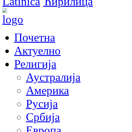
Latinica
Ћирилица
Почетна
Актуелно
Религија
Аустралија
Америка
Русија
Србија
Европа