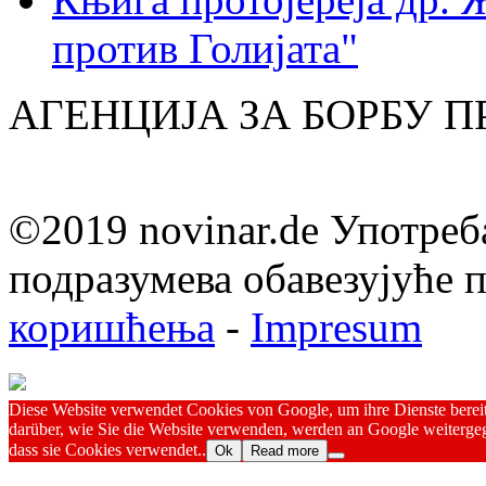
против Голијата"
АГЕНЦИЈА ЗА БОРБУ 
©2019 novinar.de Употреб
подразумева обавезујуће
коришћења
-
Impresum
Diese Website verwendet Cookies von Google, um ihre Dienste bereitz
darüber, wie Sie die Website verwenden, werden an Google weitergeg
dass sie Cookies verwendet..
Ok
Read more