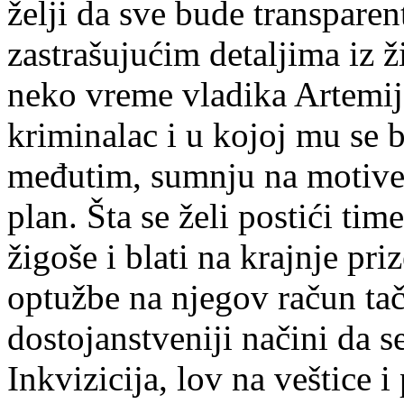
želji da sve bude transpare
zastrašujućim detaljima iz ž
neko vreme vladika Artemij
kriminalac i u kojoj mu se b
međutim, sumnju na motive 
plan. Šta se želi postići tim
žigoše i blati na krajnje pr
optužbe na njegov račun ta
dostojanstveniji načini da s
Inkvizicija, lov na veštice 