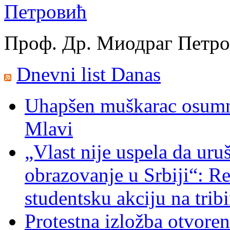
Проф. Др. Миодраг Петр
Dnevni list Danas
Uhapšen muškarac osumnj
Mlavi
„Vlast nije uspela da uru
obrazovanje u Srbiji“: R
studentsku akciju na trib
Protestna izložba otvoren