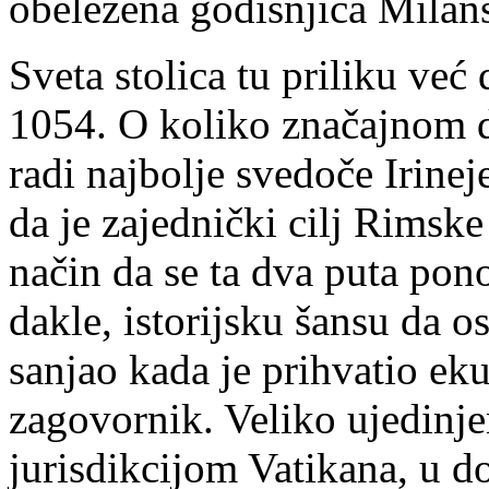
obeležena godišnjica Milan
Sveta stolica tu priliku ve
1054. O koliko značajnom d
radi najbolje svedoče Irinej
da je zajednički cilj Rimsk
način da se ta dva puta po
dakle, istorijsku šansu da o
sanjao kada je prihvatio ek
zagovornik. Veliko ujedinje
jurisdikcijom Vatikana, u do