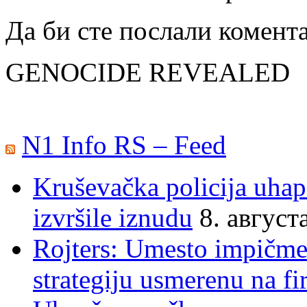
Да би сте послали комент
GENOCIDE REVEALED
N1 Info RS – Feed
Kruševačka policija uhap
izvršile iznudu
8. август
Rojters: Umesto impičmen
strategiju usmerenu na f