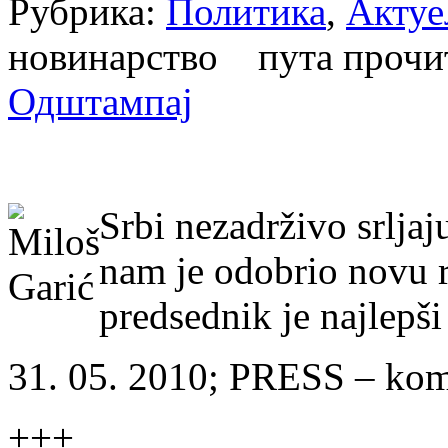
Рубрика:
Политика
,
Актуе
новинарство пута проч
Одштампај
Srbi nezadrživo srlj
nam je odobrio novu r
predsednik je najlepši
31. 05. 2010; PRESS – kom
+++