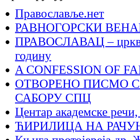
Православље.нет
РАВНОГОРСКИ ВЕНА
ПРАВОСЛАВАЦ – црквен
годину
A CONFESSION OF FAI
ОТВОРЕНО ПИСМО С
САБОРУ СПЦ
Центар академске речи
ЋИРИЛИЦА НА РАЧ
Књига протојереја др. 