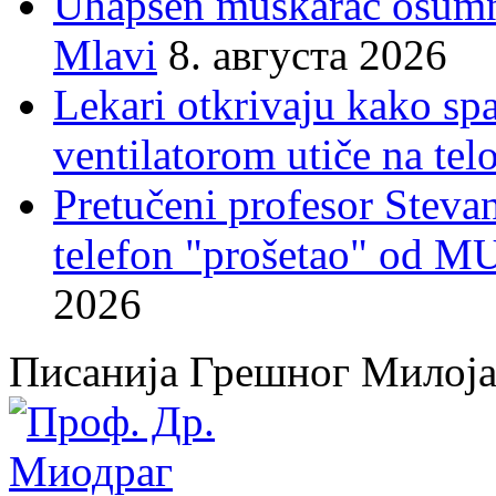
Uhapšen muškarac osumnj
Mlavi
8. августа 2026
Lekari otkrivaju kako sp
ventilatorom utiče na telo
Pretučeni profesor Stevan
telefon "prošetao" od M
2026
Писанија Грешног Милој