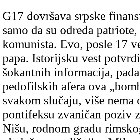
G17 dovršava srpske finansi
samo da su odreda patriote,
komunista. Evo, posle 17 v
papa. Istorijsku vest potvrdi
šokantnih informacija, pada d
pedofilskih afera ova „bom
svakom slučaju, više nema 
pontifeksu zvaničan poziv z
Nišu, rodnom gradu rimskog