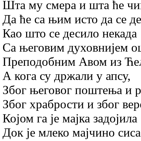
Шта му смера и шта ће чи
Да ће са њим исто да се д
Као што се десило некада
Са његовим духовнијем о
Преподобним Авом из Ћел
А кога су држали у апсу,
Због његовог поштења и р
Због храбрости и због вер
Којом га је мајка задојила
Док је млеко мајчино сиса