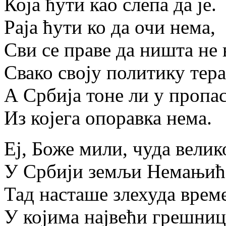
Која ћути као слепа да је.
Раја ћути ко да очи нема,
Сви се праве да ништа не 
Свако своју политику тера
А Србија тоне ли у пропас
Из којега опоравка нема.
Еј, Боже мили, чуда велик
У Србији земљи Немањић
Тад насташе злехуда врем
У којима највећи грешни