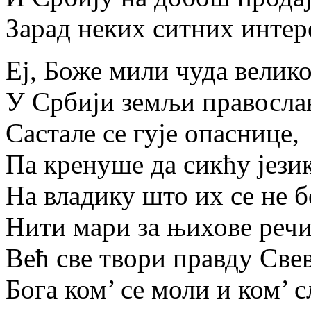
Зарад неких ситних интер
Еј, Боже мили чуда велико
У Србији земљи православ
Састале се гује опаснице,
Па кренуше да сикћу јези
На владику што их се не б
Нити мари за њихове речи
Већ све твори правду Св
Бога ком’ се моли и ком’ 