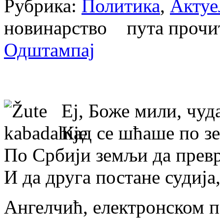
Рубрика:
Политика
,
Актуе
новинарство пута проч
Одштампај
Еј, Боже мили, чуд
Кад се шћаше по з
По Србији земљи да прев
И да друга постане судија
Ангелчић, електронском п