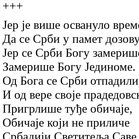
+++
Јер је више освануло врем
Да се Срби у памет дозову
Јер се Срби Богу замериш
Замерише Богу Јединоме.
Од Бога се Срби отпадили
И од вере своје прадедовс
Пригрлише туђе обичаје,
Обичаје који не приличе
Србадији Светитеља Саве