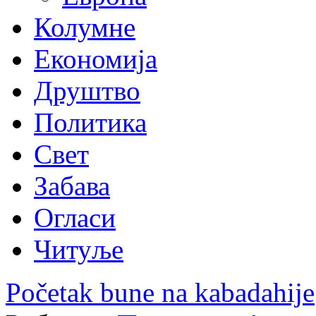
Колумне
Економија
Друштво
Политика
Свет
Забава
Огласи
Читуље
Početak bune na kabadahije