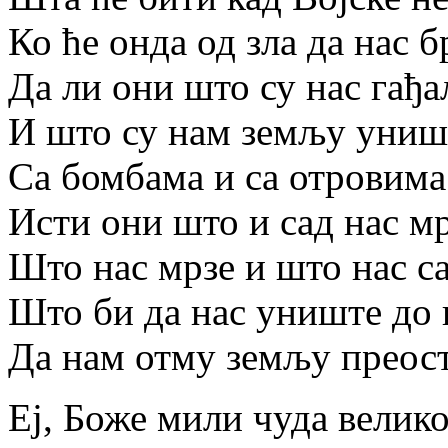
Ко ће онда од зла да нас 
Да ли они што су нас гађа
И што су нам земљу уни
Са бомбама и са отровима
Исти они што и сад нас мр
Што нас мрзе и што нас са
Што би да нас униште до к
Да нам отму земљу преост
Еј, Боже мили чуда велико