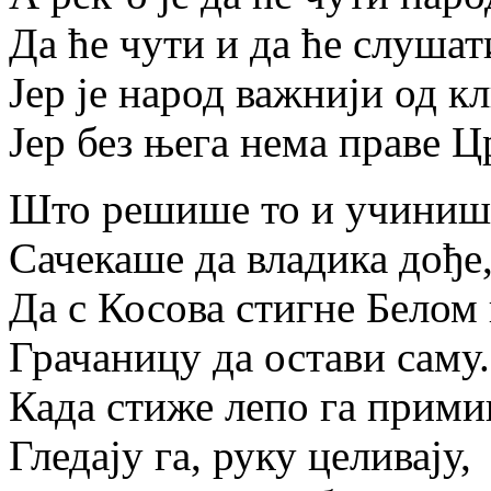
Да ће чути и да ће слушат
Јер је народ важнији од кл
Јер без њега нема праве Ц
Што решише то и учиниш
Сачекаше да владика дође
Да с Косова стигне Белом 
Грачаницу да остави саму.
Када стиже лепо га прими
Гледају га, руку целивају,