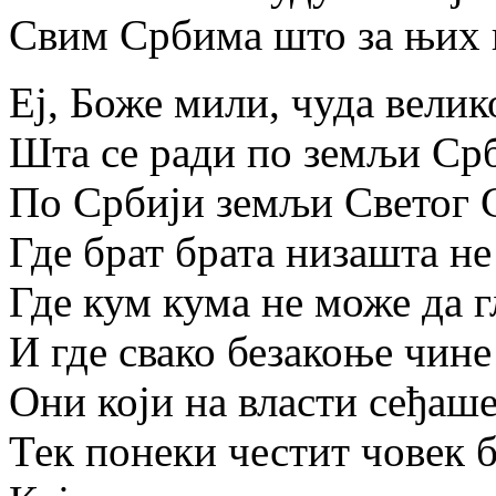
Свим Србима што за њих г
Еј, Боже мили, чуда велик
Шта се ради по земљи Срб
По Србији земљи Светог 
Где брат брата низашта не
Где кум кума не може да г
И где свако безакоње чине
Они који на власти сеђаше
Тек понеки честит човек 