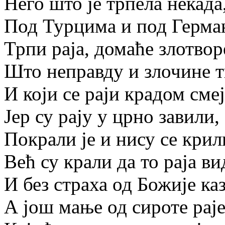
Него што је трпела некада
Под Турцима и под Герма
Трпи раја, домаће злотвор
Што неправду и злочине т
И који се раји крадом смеј
Јер су рају у црно завили,
Покрали је и нису се крил
Већ су крали да то раја ви
И без страха од Божије каз
А још мање од сироте раје