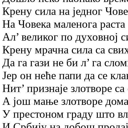
Крену сила на једног Чове
На Човека маленога раста
Ал’ великог по духовној с
Крену мрачна сила са сви
Да га гази не би л’ га слом
Јер он неће папи да се кла
Нит’ признаје злотворе са 
А још мање злотворе дома
У престоном граду што вл
И Србију на добош продај