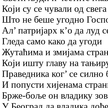
Који су се чували од свега
Што не беше угодно Госпо
Ал’ патријарх к’о да луд с
Гледа само како да угоди
Жутаћима и змијама стра
Који ишту главу на тањиру
Праведника ког’ се силно 
И попусти хијенама стран
Брже-боље он владику зов
У Београд да владика дође