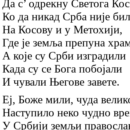
Да с’ одрекну Светога Ко
Ко да никад Срба није би
На Косову и у Метохији,
Где је земља препуна храм
А које су Срби изградили
Када су се Бога побојали
И чували Његове завете.
Еј, Боже мили, чуда велик
Наступило неко чудно вре
У Србији земљи православ