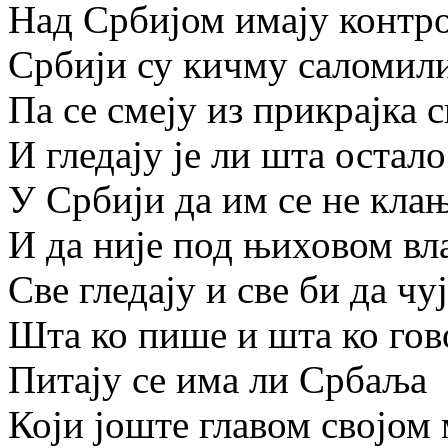
Над Србијом имају контро
Србији су кичму саломили
Па се смеју из прикрајка 
И гледају је ли шта остало
У Србији да им се не клањ
И да није под њиховом вл
Све гледају и све би да чуј
Шта ко пише и шта ко гов
Питају се има ли Србаља
Који јоште главом својом 