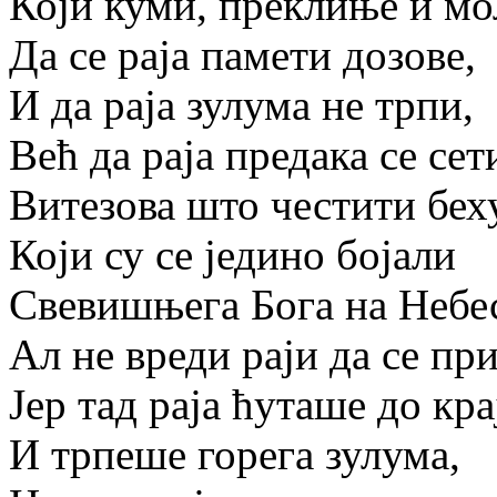
Који куми, преклиње и мо
Да се раја памети дозове,
И да раја зулума не трпи,
Већ да раја предака се сет
Витезова што честити беху
Који су се једино бојали
Свевишњега Бога на Небе
Ал не вреди раји да се при
Јер тад раја ћуташе до кра
И трпеше горега зулума,