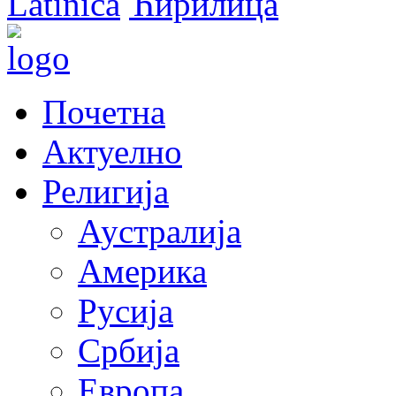
Latinica
Ћирилица
Почетна
Актуелно
Религија
Аустралија
Америка
Русија
Србија
Европа