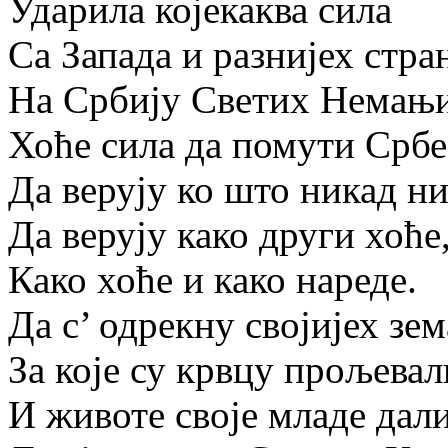
Ударила којекаква сила
Са Запада и разнијех стра
На Србију Светих Немањи
Хоће сила да помути Србе
Да верују ко што никад ни
Да верују како други хоће
Како хоће и како нареде.
Да с’ одрекну својијех зе
За које су крвцу прољевал
И животе своје младе дали