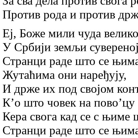
За сва дела против свога р
Против рода и против држ
Еј, Боже мили чуда велико
У Србији земљи сувереној
Странци раде што се њима
Жутаћима они наређују,
И држе их под својом кон
К’о што човек на пово’цу
Кера свога кад се с њиме 
Странци раде што се њима