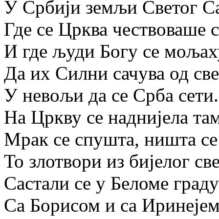
У Србији земљи Светог Са
Где се Црква чествоваше с
И где људи Богу се мољах
Да их Силни сачува од све
У невољи да се Срба сети.
На Цркву се наднијела там
Мрак се спушта, ништа се
То злотвори из бијелог св
Састали се у Беломе граду
Са Борисом и са Иринејем