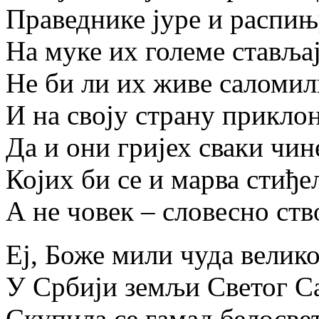
Праведнике јуре и распињ
На муке их големе стављај
Не би ли их живе саломил
И на своју страну прикло
Да и они гријех сваки чин
Којих би се и марва стиђе
А не човек – словесно ст
Еј, Боже мили чуда велико
У Србији земљи Светог Са
Скупила се гамад белосве