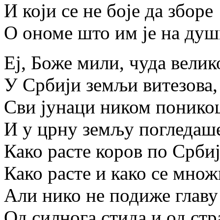
И који се не боје да зборе
О ономе што им је на душ
Еј, Боже мили, чуда велик
У Србији земљи витезова,
Сви јунаци ником понико
И у црну земљу погледаш
Како расте коров по Србиј
Како расте и како се множ
Али нико не подиже главу
Од силнога стида и од стр