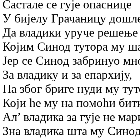
Састале се гује опаснице
У бијелу Грачаницу дошле
Да владики уруче решење
Којим Синод тутора му ш
Јер се Синод забринуо мн
За владику и за епархију,
Па због бриге нуди му ту
Који ће му на помоћи бит
Ал’ владика за гује не мар
Зна владика шта му Синод