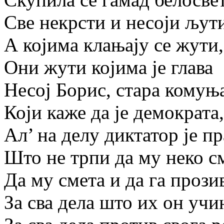
Све некрсти и несоји љут
А којима клањају се жути,
Они жути којима је глава
Несој Борис, стара комуњ
Који каже да је демократа,
Ал’ на делу диктатор је пр
Што не трпи да му неко с
Да му смета и да га прози
За сва дела што их он учи