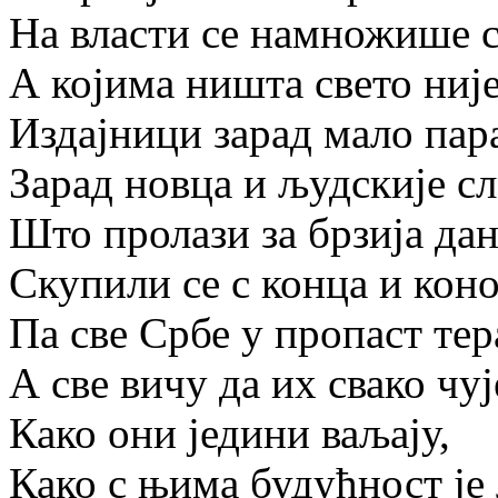
На власти се намножише с
А којима ништа свето није
Издајници зарад мало пар
Зарад новца и људскије сл
Што пролази за брзија дан
Скупили се с конца и кон
Па све Србе у пропаст тера
А све вичу да их свако чуј
Како они једини ваљају,
Како с њима будућност је