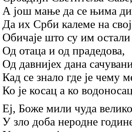
А још мање да се њима ди
Да их Срби калеме на свој
Обичаје што су им остали
Од отаца и од прадедова,
Од давнијех дана сачувани
Кад се знало где је чему м
Ко је косац а ко водоносац
Еј, Боже мили чуда велико
У зло доба неродне године