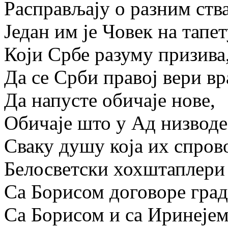
Расправљају о разним ств
Један им је Човек на тапет
Који Србе разуму призива
Да се Срби правој вери вр
Да напусте обичаје нове,
Обичаје што у Ад низводе
Сваку душу која их спров
Белосветски хохштаплери
Са Борисом договоре град
Са Борисом и са Иринејем