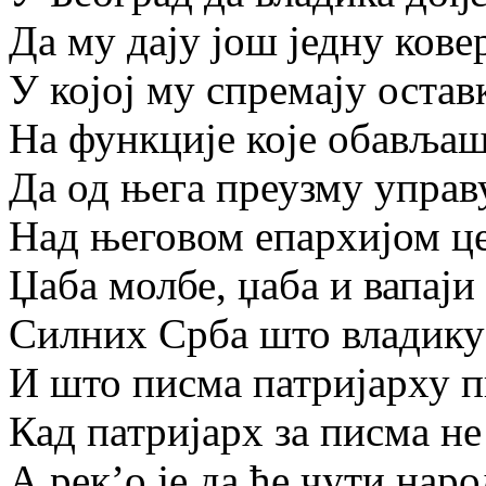
Да му дају још једну кове
У којој му спремају остав
На функције које обављаш
Да од њега преузму управ
Над његовом епархијом ц
Џаба молбе, џаба и вапаји
Силних Срба што владику 
И што писма патријарху 
Кад патријарх за писма не
А рек’о је да ће чути наро