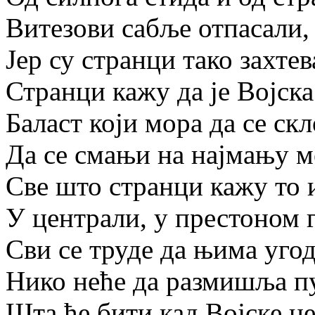
Витезови сабље отпасали,
Јер су странци тако захтев
Странци кажу да је Војск
Баласт који мора да се ск
Да се смањи на најмању м
Све што странци кажу то и
У централи, у престоном г
Сви се труде да њима угод
Нико неће да размишља п
Шта ће бити кад Војске не