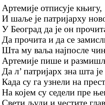
Артемије отписује књигу,
И шаље је патријарху нов
У Београд да је он прочит
Да прочита и да се замисл
Шта му ваља најпосле чин
Артемије пише и размишљ
Да л’ патријарх зна шта је
Када су га узнели на прес
На којем су седели пре ње
Свети људи и честите глав