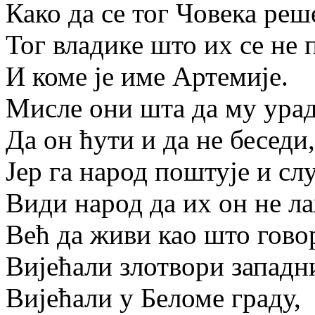
Како да се тог Човека реш
Тог владике што их се не 
И коме је име Артемије.
Мисле они шта да му урад
Да он ћути и да не беседи,
Јер га народ поштује и сл
Види народ да их он не ла
Већ да живи као што гово
Вијећали злотвори западн
Вијећали у Беломе граду,