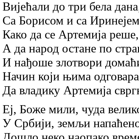
Вијећали до три бела дана
Са Борисом и са Иринејем
Како да се Артемија реше,
А да народ остане по стра
И нађоше злотвори домаћ
Начин који њима одговара
Да владику Артемија сврг
Еј, Боже мили, чуда велик
У Србији, земљи напаћено
Дошло неко наопако врем