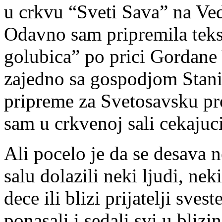
u crkvu “Sveti Sava” na Ve
Odavno sam pripremila tekst
golubica” po prici Gordane 
zajedno sa gospodjom Stani
pripreme za Svetosavsku pr
sam u crkvenoj sali cekajuc
Ali pocelo je da se desava 
salu dolazili neki ljudi, neki
dece ili blizi prijatelji sve
ponasali i sedali svi u bliz