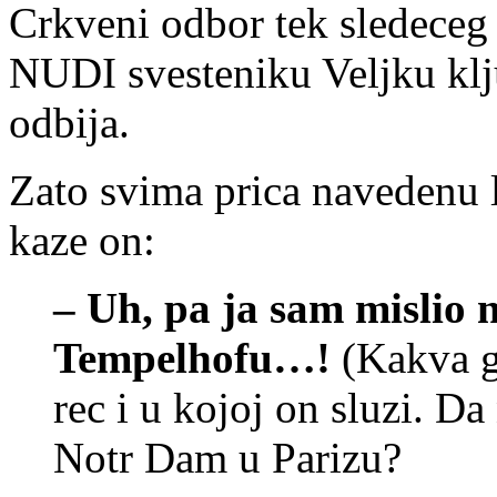
Crkveni odbor tek sledeceg 
NUDI svesteniku Veljku klj
odbija.
Zato svima prica navedenu 
kaze on:
– Uh, pa ja sam mislio 
Tempelhofu…!
(Kakva gl
rec i u kojoj on sluzi. D
Notr Dam u Parizu?