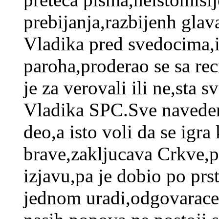
prebijanja,razbijenh gla
Vladika pred svedocima,i
paroha,proderao se sa rec
je za verovali ili ne,sta 
Vladika SPC.Sve navedeno
deo,a isto voli da se igr
brave,zakljucava Crkve,pa
izjavu,pa je dobio po prs
jednom uradi,odgovarace