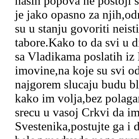
nasih popova ne postoji s
je jako opasno za njih,od
su u stanju govoriti neist
tabore.Kako to da svi u d
sa Vladikama poslatih iz P
imovine,na koje su svi od 
najgorem slucaju budu bl
kako im volja,bez polag
srecu u vasoj Crkvi da i
Svestenika,postujte ga i d