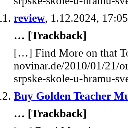
srpske-skole-u-hramu-sve
review
,
1.12.2024, 17:05
… [Trackback]
[…] Find More on that T
novinar.de/2010/01/21/or
srpske-skole-u-hramu-sve
Buy Golden Teacher M
… [Trackback]