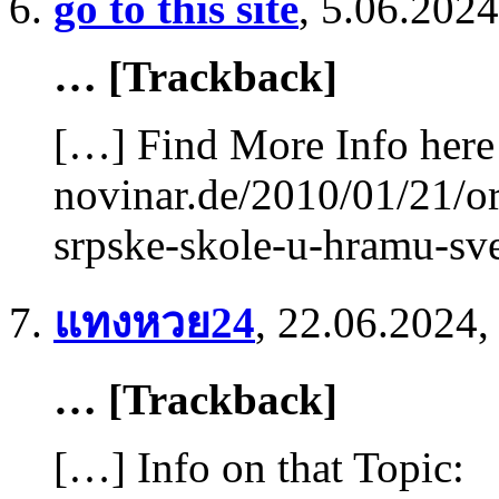
go to this site
,
5.06.2024
… [Trackback]
[…] Find More Info here 
novinar.de/2010/01/21/or
srpske-skole-u-hramu-sve
แทงหวย24
,
22.06.2024,
… [Trackback]
[…] Info on that Topic: