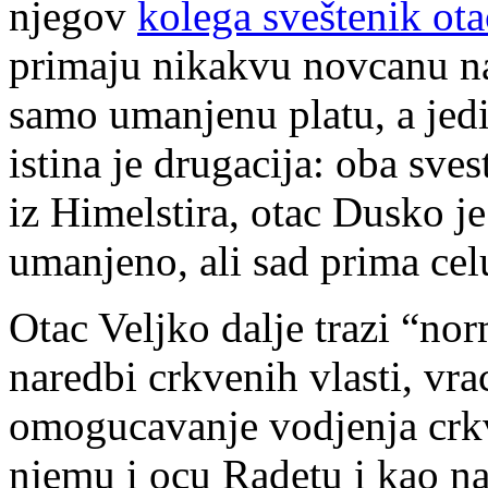
njegov
kolega sveštenik ot
primaju nikakvu novcanu n
samo umanjenu platu, a jedi
istina je drugacija: oba sv
iz Himelstira, otac Dusko j
umanjeno, ali sad prima cel
Otac Veljko dalje trazi “no
naredbi crkvenih vlasti, vra
omogucavanje vodjenja crkv
njemu i ocu Radetu i kao na