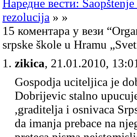
Наредне вести: Saopštenje 
rezolucija
» »
15 коментара у вези “Organ
srpske škole u Hramu „Svet
zikica
,
21.01.2010, 13:0
Gospodja uciteljica je do
Dobrijevic stalno upucuj
,graditelja i osnivaca Srp
da imanja prebace na nje
preteca pisma,neistomislj