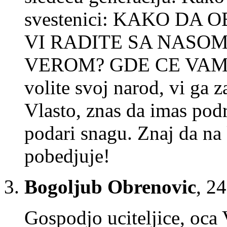
svestenici: KAKO DA
VI RADITE SA NASO
VEROM? GDE CE VAM DU
volite svoj narod, vi ga z
Vlasto, znas da imas pod
podari snagu. Znaj da na 
pobedjuje!
Bogoljub Obrenovic
,
24
Gospodjo uciteljice, oca 