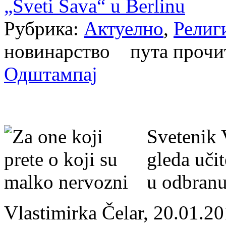
„Sveti Sava“ u Berlinu
Рубрика:
Актуелно
,
Религ
новинарство пута проч
Одштампај
Svetenik 
gleda učit
u odbranu 
Vlastimirka Čelar, 20.01.2