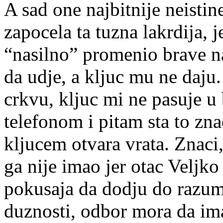
A sad one najbitnije neistine
zapocela ta tuzna lakrdija, 
“nasilno” promenio brave n
da udje, a kljuc mu ne daju
crkvu, kljuc mi ne pasuje u
telefonom i pitam sta to zna
kljucem otvara vrata. Znaci
ga nije imao jer otac Veljko
pokusaja da dodju do razumn
duznosti, odbor mora da ima