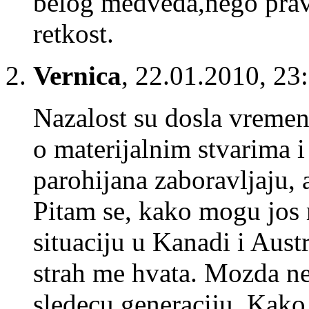
belog medveda,nego pravo
retkost.
Vernica
,
22.01.2010, 23
Nazalost su dosla vremena
o materijalnim stvarima i
parohijana zaboravljaju,
Pitam se, kako mogu jos 
situaciju u Kanadi i Aust
strah me hvata. Mozda ne 
sledecu generaciju. Kako