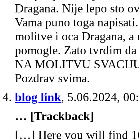
Dragana. Nije lepo sto ov
Vama puno toga napisati
molitve i oca Dragana, a
pomogle. Zato tvrdim da j
NA MOLITVU SVACIJU
Pozdrav svima.
blog link
,
5.06.2024, 00
… [Trackback]
[…] Here you will find 1