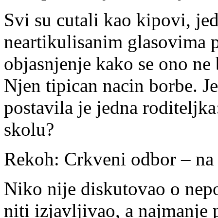
Svi su cutali kao kipovi, j
neartikulisanim glasovima 
objasnjenje kako se ono ne b
Njen tipican nacin borbe. J
postavila je jedna roditeljk
skolu?
Rekoh: Crkveni odbor – na s
Niko nije diskutovao o nepo
niti izjavljivao, a najmanj