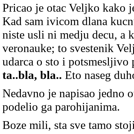
Pricao je otac Veljko kako j
Kad sam ivicom dlana kucnul
niste usli ni medju decu, a k
veronauke; to svestenik Vel
udarca o sto i potsmesljivo
ta..bla, bla..
Eto naseg duho
Nedavno je napisao jedno o
podelio ga parohijanima.
Boze mili, sta sve tamo stoj