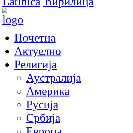
Latinica
Ћирилица
Почетна
Актуелно
Религија
Аустралија
Америка
Русија
Србија
Европа