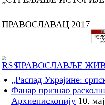
ПРАВОСЛАВАЦ 2017
ПРАВОСЛАВЉЕ ЖИВ
„Распад Украјине: српс
Фанар признао раскол
Архиепископију
10. ма