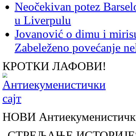
Neočekivan potez Barsel
u Liverpulu
Jovanović o dimu i miris
Zabeleženo povećanje ne
КРОТКИ ЛАФОВИ!
НОВИ Антиекуменистички
„СТРЕЉАЊЕ ИСТОРИЈЕ