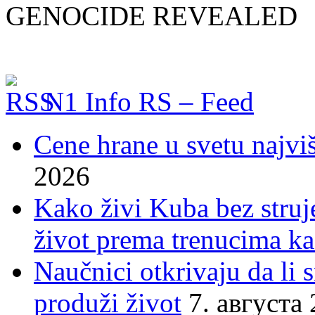
GENOCIDE REVEALED
N1 Info RS – Feed
Cene hrane u svetu najviš
2026
Kako živi Kuba bez struje
život prema trenucima ka
Naučnici otkrivaju da li
produži život
7. августа