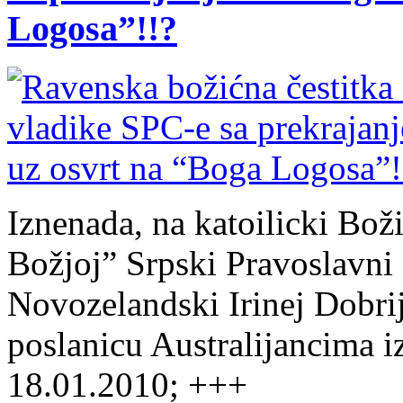
Logosa”!!?
Iznenada, na katoilicki Boži
Božjoj” Srpski Pravoslavni 
Novozelandski Irinej Dobrij
poslanicu Australijancima i
18.01.2010; +++