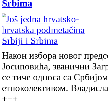
Srbima
Након избора новог пред
Јосиповића, званични Загре
се тиче односа са Србијом
етноколективом. Владисла
+++