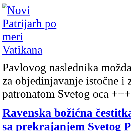
Pavlovog naslednika možda 
za objedinjavanje istočne i
patronatom Svetog oca +++
Ravenska božićna čestitka
sa prekrajanjem Svetog P