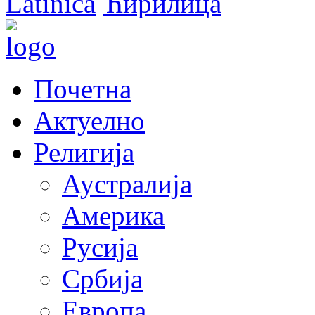
Latinica
Ћирилица
Почетна
Актуелно
Религија
Аустралија
Америка
Русија
Србија
Европа