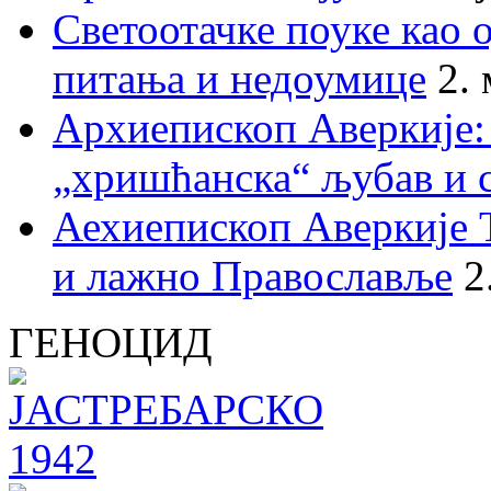
Светоотачке поуке као 
питања и недоумице
2.
Архиепископ Аверкије:
„хришћанска“ љубав и 
Аехиепископ Аверкије 
и лажно Православље
2
ГЕНОЦИД