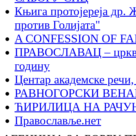
Књига протојереја др. 
против Голијата"
A CONFESSION OF FAI
ПРАВОСЛАВАЦ – црквен
годину
Центар академске речи
РАВНОГОРСКИ ВЕНА
ЋИРИЛИЦА НА РАЧ
Православље.нет