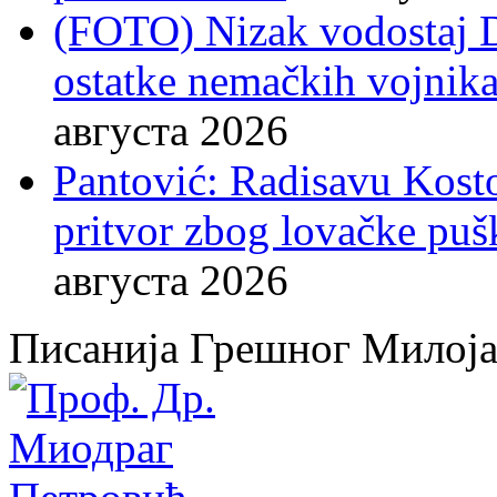
(FOTO) Nizak vodostaj 
ostatke nemačkih vojnika
августа 2026
Pantović: Radisavu Kost
pritvor zbog lovačke puš
августа 2026
Писанија Грешног Милој