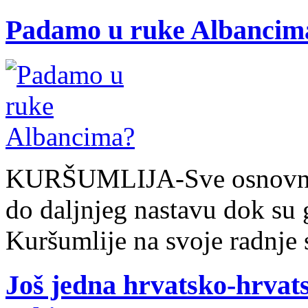
Padamo u ruke Albancim
KURŠUMLIJA-Sve osnovne i 
do daljnjeg nastavu dok su g
Kuršumlije na svoje radnje 
Još jedna hrvatsko-hrvats