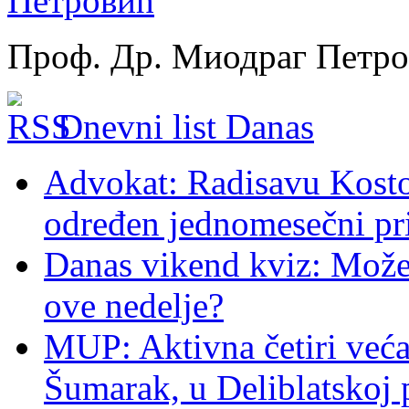
Проф. Др. Миодраг Петр
Dnevni list Danas
Advokat: Radisavu Kosto
određen jednomesečni pr
Danas vikend kviz: Možet
ove nedelje?
MUP: Aktivna četiri veća
Šumarak, u Deliblatskoj 