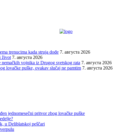
prema trenucima kada struja dođe
7. августа 2026
 život
7. августа 2026
 nemačkih vojnika iz Drugog svetskog rata
7. августа 2026
bog lovačke puške, ovakav slučaj ne pamtim
7. августа 2026
đen jednomesečni pritvor zbog lovačke puške
edelje?
, u Deliblatskoj peščari
iverpulu