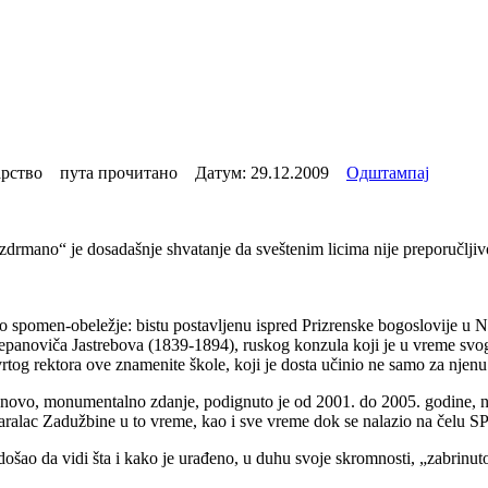
рство пута прочитано Датум:
29.12.2009
Одштампај
azdrmano“ je dosadašnje shvatanje da sveštenim licima nije preporučlji
o spomen-obeležje: bistu postavljenu ispred Prizrenske bogoslovije u 
anoviča Jastrebova (1839-1894), ruskog konzula koji je u vreme svog s
vrtog rektora ove znamenite škole, koji je dosta učinio ne samo za njenu
eno novo, monumentalno zdanje, podignuto je od 2001. do 2005. godine
ralac Zadužbine u to vreme, kao i sve vreme dok se nalazio na čelu SPC
 došao da vidi šta i kako je urađeno, u duhu svoje skromnosti, „zabrin