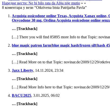
Наредне вести: Ne bi bilo rata da Alija nije mutio
» »
8 коментара у вези “Otkrivena bista Patrijarha Pavla”
Acquista ossicodone online Texas, Acquista Xanax online, 
Oxycodone 30 mg, Ordina Acquista ossicodone online senza
… [Trackback]
[…] There you will find 85895 more Info to that Topic: novinar
blue magic patron farm|blue magic hash|frozen sift|hash 4
… [Trackback]
[…] Read More on to that Topic: novinar.de/2009/12/29/otkrive
Jaxx Liberty
,
14.11.2024, 23:34
… [Trackback]
[…] Read More Info here to that Topic: novinar.de/2009/12/29/o
BACU2025
,
3.01.2025, 06:02
… [Trackback]