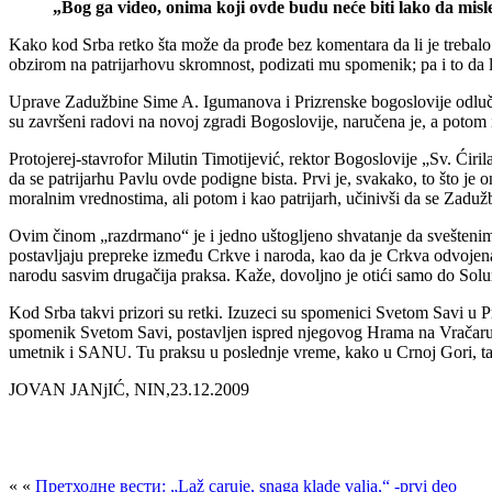
„Bog ga video, onima koji ovde budu neće biti lako da mis
Kako kod Srba retko šta može da prođe bez komentara da li je trebalo ov
obzirom na patrijarhovu skromnost, podizati mu spomenik; pa i to da 
Uprave Zadužbine Sime A. Igumanova i Prizrenske bogoslovije odluči
su završeni radovi na novoj zgradi Bogoslovije, naručena je, a potom i 
Protojerej-stavrofor Milutin Timotijević, rektor Bogoslovije „Sv. Ćir
da se patrijarhu Pavlu ovde podigne bista. Prvi je, svakako, to što j
moralnim vrednostima, ali potom i kao patrijarh, učinivši da se Zaduž
Ovim činom „razdrmano“ je i jedno uštogljeno shvatanje da sveštenim 
postavljaju prepreke između Crkve i naroda, kao da je Crkva odvojena 
narodu sasvim drugačija praksa. Kaže, dovoljno je otići samo do Sol
Kod Srba takvi prizori su retki. Izuzeci su spomenici Svetom Savi u
spomenik Svetom Savi, postavljen ispred njegovog Hrama na Vračaru, 
umetnik i SANU. Tu praksu u poslednje vreme, kako u Crnoj Gori, tak
JOVAN JANjIĆ, NIN,23.12.2009
« «
Претходне вести: „Laž caruje, snaga klade valja,“ -prvi deo