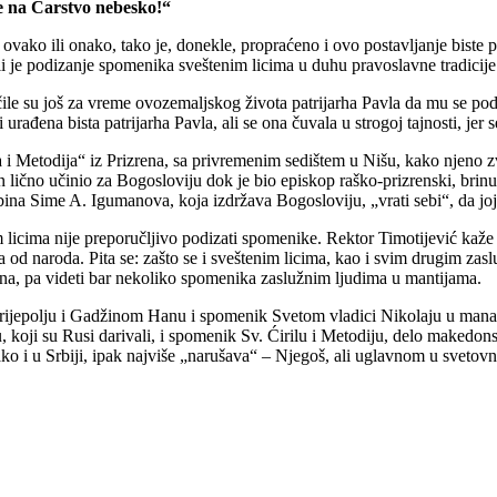
le na Carstvo nebesko!“
ako ili onako, tako je, donekle, propraćeno i ovo postavljanje biste patr
li je podizanje spomenika sveštenim licima u duhu pravoslavne tradici
le su još za vreme ovozemaljskog života patrijarha Pavla da mu se pod
urađena bista patrijarha Pavla, ali se ona čuvala u strogoj tajnosti, jer
ila i Metodija“ iz Prizrena, sa privremenim sedištem u Nišu, kako njeno
e on lično učinio za Bogosloviju dok je bio episkop raško-prizrenski, br
bina Sime A. Igumanova, koja izdržava Bogosloviju, „vrati sebi“, da joj
licima nije preporučljivo podizati spomenike. Rektor Timotijević kaže
od naroda. Pita se: zašto se i sveštenim licima, kao i svim drugim zas
una, pa videti bar nekoliko spomenika zaslužnim ljudima u mantijama.
 Prijepolju i Gadžinom Hanu i spomenik Svetom vladici Nikolaju u mana
koji su Rusi darivali, i spomenik Sv. Ćirilu i Metodiju, delo makedo
o i u Srbiji, ipak najviše „narušava“ – Njegoš, ali uglavnom u svetov