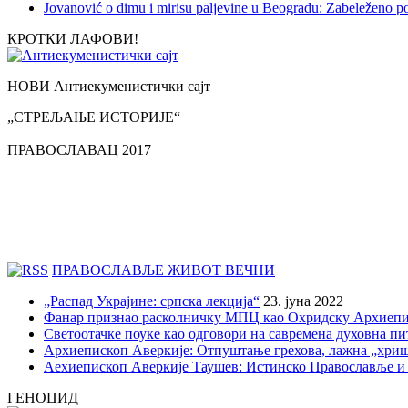
Jovanović o dimu i mirisu paljevine u Beogradu: Zabeleženo p
КРОТКИ ЛАФОВИ!
НОВИ Антиекуменистички сајт
„СТРЕЉАЊЕ ИСТОРИЈЕ“
ПРАВОСЛАВАЦ 2017
ПРАВОСЛАВЉЕ ЖИВОТ ВЕЧНИ
„Распад Украјине: српска лекција“
23. јуна 2022
Фанар признао расколничку МПЦ као Охридску Архиепи
Светоотачке поуке као одговори на савремена духовна п
Архиепископ Аверкије: Отпуштање грехова, лажна „хри
Аехиепископ Аверкије Таушев: Истинско Православље и
ГЕНОЦИД