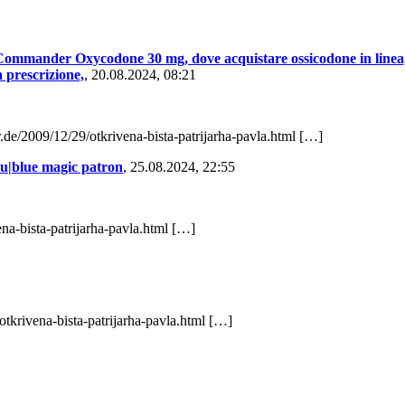
Commander Oxycodone 30 mg, dove acquistare ossicodone in linea, I
 prescrizione,
,
20.08.2024, 08:21
.de/2009/12/29/otkrivena-bista-patrijarha-pavla.html […]
5u|blue magic patron
,
25.08.2024, 22:55
na-bista-patrijarha-pavla.html […]
tkrivena-bista-patrijarha-pavla.html […]