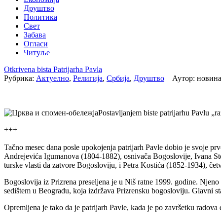
Друштво
Политика
Свет
Забава
Огласи
Читуље
Otkrivena bista Patrijarha Pavla
Рубрика:
Актуелно
,
Религија
,
Србија
,
Друштво
Аутор: новина
Postavljanjem biste patrijarhu Pavlu „r
+++
Tačno mesec dana posle upokojenja patrijarh Pavle dobio je svoje prv
Andrejevića Igumanova (1804-1882), osnivača Bogoslovije, Ivana Step
turske vlasti da zatvore Bogosloviju, i Petra Kostića (1852-1934), čet
Bogoslovija iz Prizrena preseljena je u Niš ratne 1999. godine. Nj
sedištem u Beogradu, koja izdržava Prizrensku bogosloviju. Glavni sta
Opremljena je tako da je patrijarh Pavle, kada je po završetku radova