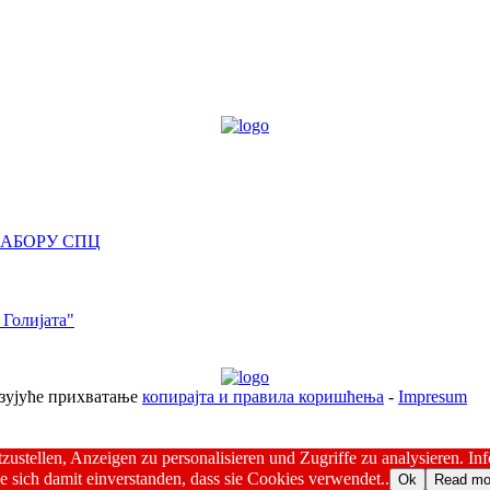
САБОРУ СПЦ
 Голијата"
езујуће прихватање
копирајта и правила коришћења
-
Impresum
ustellen, Anzeigen zu personalisieren und Zugriffe zu analysieren. I
 sich damit einverstanden, dass sie Cookies verwendet..
Ok
Read mo