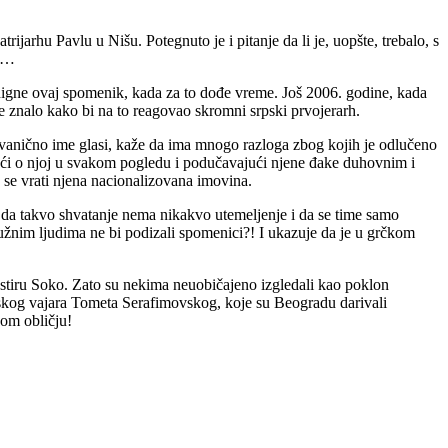
ijarhu Pavlu u Nišu. Potegnuto je i pitanje da li je, uopšte, trebalo, s
je…
igne ovaj spomenik, kada za to dođe vreme. Još 2006. godine, kada
 se znalo kako bi na to reagovao skromni srpski prvojerarh.
 zvanično ime glasi, kaže da ima mnogo razloga zbog kojih je odlučeno
inući o njoj u svakom pogledu i podučavajući njene đake duhovnim i
 se vrati njena nacionalizovana imovina.
 da takvo shvatanje nema nikakvo utemeljenje i da se time samo
lužnim ljudima ne bi podizali spomenici?! I ukazuje da je u grčkom
stiru Soko. Zato su nekima neuobičajeno izgledali kao poklon
nskog vajara Tometa Serafimovskog, koje su Beogradu darivali
nom obličju!