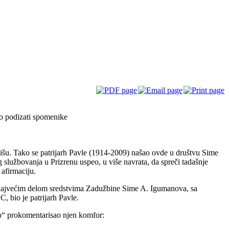
vo podizati spomenike
Nišu. Tako se patrijarh Pavle (1914-2009) našao ovde u društvu Sime
lužbovanja u Prizrenu uspeo, u više navrata, da spreči tadašnje
 afirmaciju.
, najvećim delom sredstvima Zadužbine Sime A. Igumanova, sa
, bio je patrijarh Pavle.
uto“ prokomentarisao njen komfor: