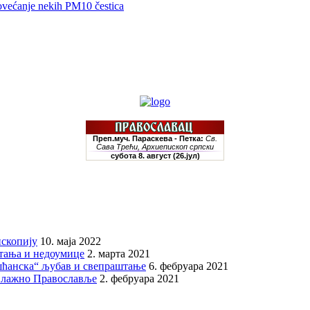
ovećanje nekih PM10 čestica
скопију
10. маја 2022
итања и недоумице
2. марта 2021
шћанска“ љубав и свепраштање
6. фебруара 2021
 лажно Православље
2. фебруара 2021