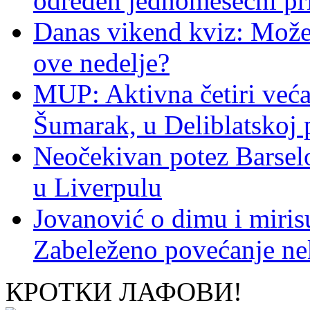
određen jednomesečni pr
Danas vikend kviz: Možet
ove nedelje?
MUP: Aktivna četiri veća
Šumarak, u Deliblatskoj 
Neočekivan potez Barsel
u Liverpulu
Jovanović o dimu i miris
Zabeleženo povećanje ne
КРОТКИ ЛАФОВИ!