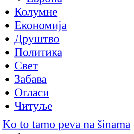
Колумне
Економија
Друштво
Политика
Свет
Забава
Огласи
Читуље
Ko to tamo peva na šinama