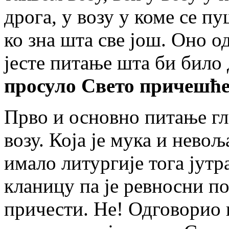
дрога, у возу у коме се п
ко зна шта све још. Оно од
јесте питање шта би било 
просуло Свето причешћ
Прво и основно питање гла
возу. Која је мука и невољ
имало литургије тога јутра
кланицу па је ревносни п
причести. Не! Одговорио н