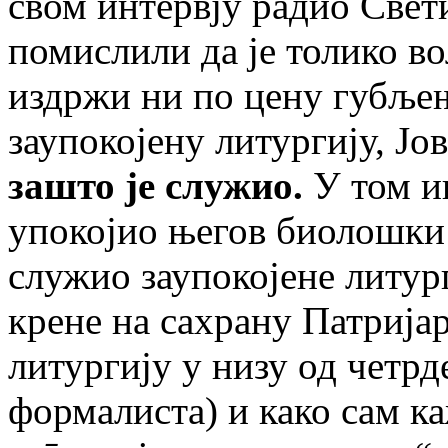
свом интервју радио Свет
помислили да је толико во
издржи ни по цену губљењ
заупокојену литургију, Ј
зашто је служио.
У том ин
упокојио његов биолошки о
служио заупокојене литург
крене на сахрану Патрија
литургију у низу од четрде
формалиста) и како сам к