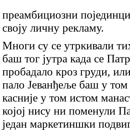
преамбициозни појединци 
своју личну рекламу.
Многи су се утркивали тих 
баш тог јутра када се Пат
пробадало кроз груди, ил
пало Јеванђеље баш у том 
касније у том истом манас
којој нису ни поменули П
један маркетиншки подвиг