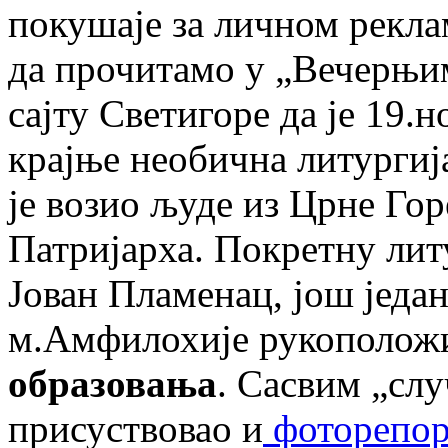
покушаје за личном рекл
да прочитамо у „Вечерњ
сајту Светигоре да је 19.
крајње необична литургија
је возио људе из Црне Гор
Патријарха. Покретну литу
Јован Пламенац, још један
м.Амфилохије рукополо
образовања
. Сасвим „слу
присуствовао и
фоторепор