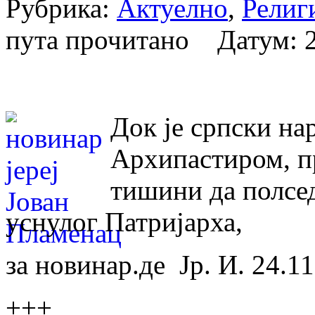
Рубрика:
Актуелно
,
Религ
пута прочитано Датум:
Док је српски на
Архипастиром, п
тишини да полсе
уснулог Патријарха,
за новинар.де Јр. И. 24.1
+++