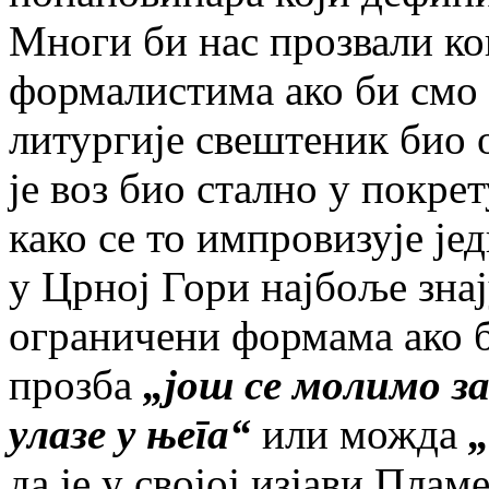
Многи би нас прозвали к
формалистима ако би смо 
литургије свештеник био 
је воз био стално у покре
како се то импровизује је
у Црној Гори најбоље зна
ограничени формама ако б
прозба
„још се молимо за
улазе у њега“
или можда
„
да је у својој изјави Плам