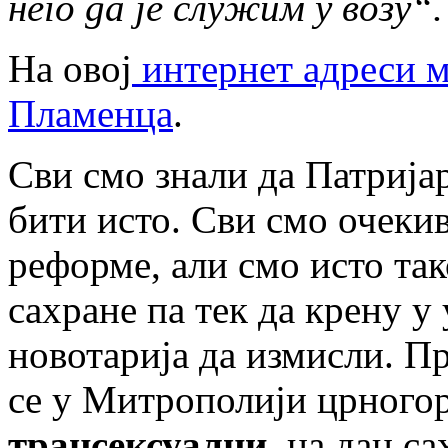
него да је служим у возу“.
На овој
интернет адреси м
Пламенца
.
Сви смо знали да Патриј
бити исто. Сви смо очеки
реформе, али смо исто так
сахране па тек да крену у
новотарија да измисли. П
се у Митрополији црного
трансексуалци
, на дан с