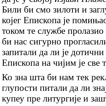
Били би смо зилоти и заг
којег Епископа је помињао 
током те службе пролазио
би нас сигурно прогласили
запитали да ли је дотичн
Епископа на чијим је све 
Ко зна шта би нам тек рек
глупости питали да ли зна
купеу пре литургије и заш