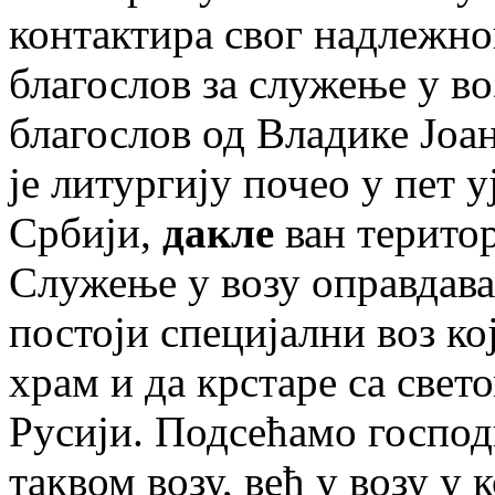
контактира свог надлежно
благослов за служење у во
благослов од Владике Јоа
је литургију почео у пет у
Србији,
дакле
ван територ
Служење у возу оправдава 
постоји специјални воз ко
храм и да крстаре са свет
Русији. Подсећамо господ
таквом возу, већ у возу у 