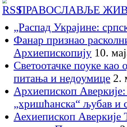
ПРАВОСЛАВЉЕ ЖИВ
„Распад Украјине: српс
Фанар признао раскол
Архиепископију
10. ма
Светоотачке поуке као 
питања и недоумице
2.
Архиепископ Аверкије:
„хришћанска“ љубав и 
Аехиепископ Аверкије 