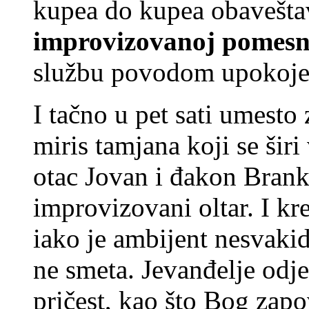
kupea do kupea obaveštav
improvizovanoj pomesno
službu povodom upokojen
I tačno u pet sati umesto
miris tamjana koji se ši
otac Jovan i đakon Brank
improvizovani oltar. I kr
iako je ambijent nesvakid
ne smeta. Jevanđelje odje
pričest, kao što Bog zap