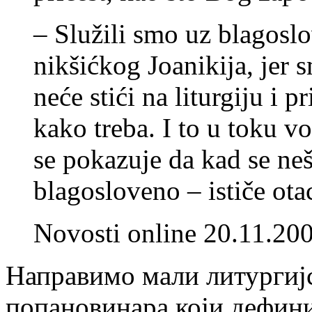
– Služili smo uz blagosl
nikšićkog Joanikija, jer 
neće stići na liturgiju i p
kako treba. I to u toku v
se pokazuje da kad se neš
blagosloveno – ističe ota
Novosti online 20.11.20
Направимо мали литургијс
попановинара који дефини