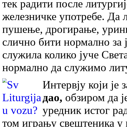
тек радити после литургије
железничке употребе. Да л
пушење, дрогирање, урин
слично бити нормално за ј
служила колико јуче Света
нормално да служимо литу
Интервју који је 
дао,
обзиром да ј
уредник истог рад
том игрању свештеника у в