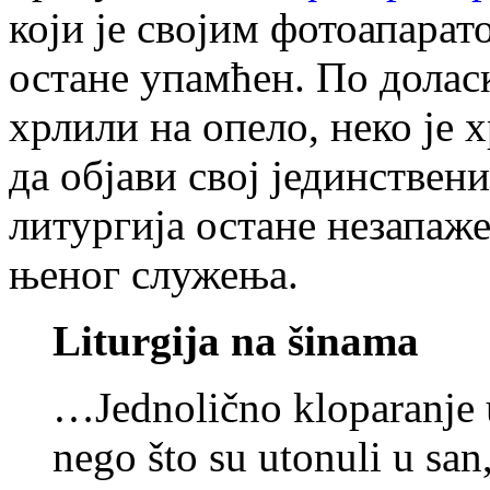
који је својим фотоапарат
остане упамћен. По доласк
хрлили на опело, неко је 
да објави свој јединствен
литургија остане незапажен
њеног служења.
Liturgija na šinama
…Jednolično kloparanje u
nego što su utonuli u san