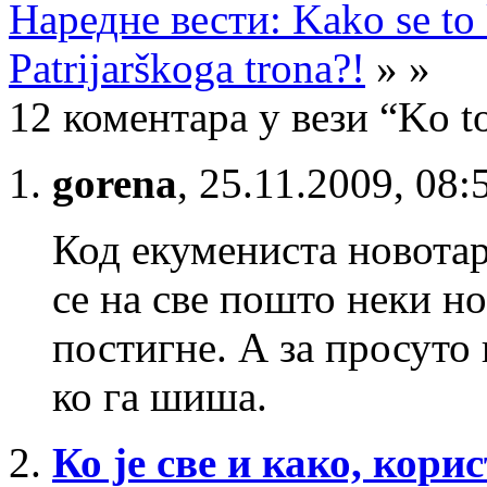
Наредне вести: Kako se to k
Patrijarškoga trona?!
» »
12 коментара у вези “Ko t
gorena
,
25.11.2009, 08:
Код екумениста новотар
се на све пошто неки но
постигне. А за просуто
ко га шиша.
Ко је све и како, кори