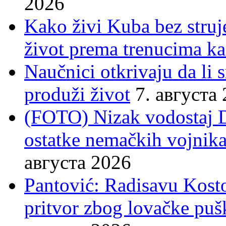
2026
Kako živi Kuba bez struje
život prema trenucima ka
Naučnici otkrivaju da li
produži život
7. августа
(FOTO) Nizak vodostaj 
ostatke nemačkih vojnika
августа 2026
Pantović: Radisavu Kost
pritvor zbog lovačke puš