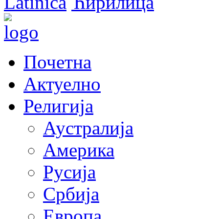
Latinica
Ћирилица
Почетна
Актуелно
Религија
Аустралија
Америка
Русија
Србија
Европа