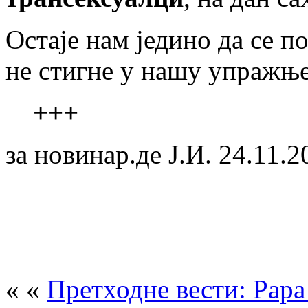
Остаје нам једино да се п
не стигне у нашу упражње
+++
за новинар.де Ј.И. 24.11.2
« «
Претходне вести: Papa V