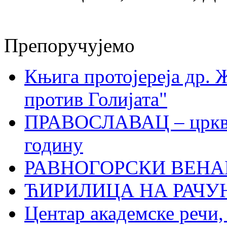
Препоручујемо
Књига протојереја др. 
против Голијата"
ПРАВОСЛАВАЦ – црквен
годину
РАВНОГОРСКИ ВЕНА
ЋИРИЛИЦА НА РАЧ
Центар академске речи