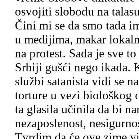
osvojiti slobodu na talas
Čini mi se da smo tada i
u medijima, makar lokal
na protest. Sada je sve to
Srbiji gušći nego ikada. 
službi satanista vidi se 
torture u vezi biološkog
ta glasila učinila da bi n
nezaposlenost, nesigurnos
Tvrdim da će ove zime vi