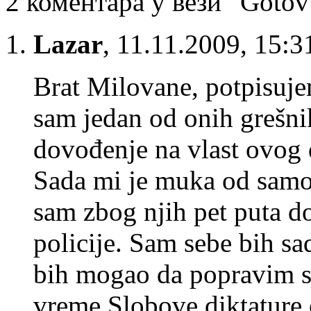
2 коментара у вези “Gotov 
Lazar
,
11.11.2009, 15:3
Brat Milovane, potpisuje
sam jedan od onih grešni
dovođenje na vlast ovog d
Sada mi je muka od samo
sam zbog njih pet puta d
policije. Sam sebe bih sa
bih mogao da popravim st
vreme Slobove diktature č