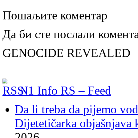
Пошаљите коментар
Да би сте послали комент
GENOCIDE REVEALED
N1 Info RS – Feed
Da li treba da pijemo vo
Dijetetičarka objašnjava k
2026