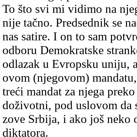
To što svi mi vidimo na nj
nije tačno. Predsednik se na
nas satire. I on to sam pot
odboru Demokratske stranke
odlazak u Evropsku uniju, a
ovom (njegovom) mandatu, 
treći mandat za njega preko 
doživotni, pod uslovom da s
zove Srbija, i ako još neko
diktatora.