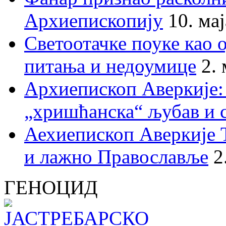
Архиепископију
10. ма
Светоотачке поуке као 
питања и недоумице
2.
Архиепископ Аверкије:
„хришћанска“ љубав и 
Аехиепископ Аверкије 
и лажно Православље
2
ГЕНОЦИД