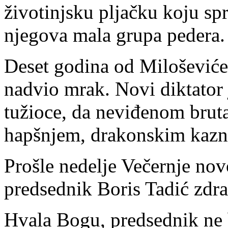
životinjsku pljačku koju sp
njegova mala grupa pedera.
Deset godina od Miloševiće
nadvio mrak. Novi diktator 
tužioce, da neviđenom brut
hapšnjem, drakonskim kazn
Prošle nedelje Večernje novo
predsednik Boris Tadić zdr
Hvala Bogu, predsednik ne