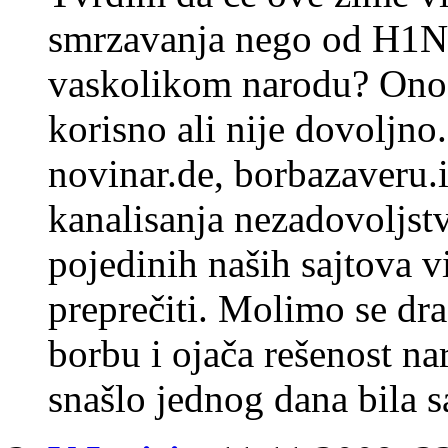
smrzavanja nego od H1N1
vaskolikom narodu? Ono š
korisno ali nije dovoljno.
novinar.de, borbazaveru.in
kanalisanja nezadovoljstv
pojedinih naših sajtova v
preprečiti. Molimo se d
borbu i ojača rešenost nar
snašlo jednog dana bila s