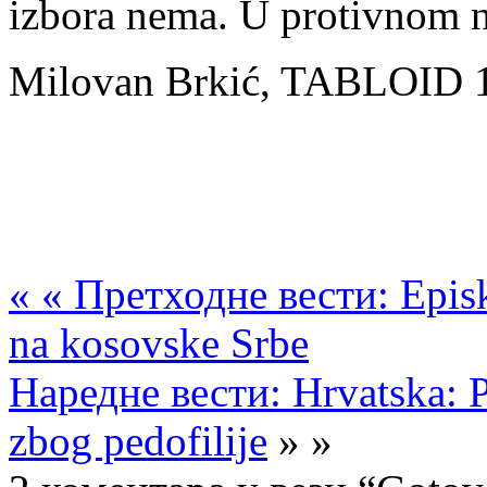
izbora nema. U protivnom na
Milovan Brkić, TABLOID 
« «
Претходне вести: Episko
na kosovske Srbe
Наредне вести: Hrvatska: P
zbog pedofilije
» »