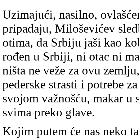
Uzimajući, nasilno, ovlašće
pripadaju, Miloševićev sledb
otima, da Srbiju jaši kao ko
rođen u Srbiji, ni otac ni ma
ništa ne veže za ovu zemlju
pederske strasti i potrebe 
svojom važnošću, makar u s
svima preko glave.
Kojim putem će nas neko ta