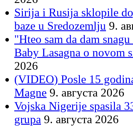
Sirija i Rusija sklopile 
baze u Sredozemlju
9. а
"Hteo sam da dam snagu s
Baby Lasagna o novom si
2026
(VIDEO) Posle 15 godina 
Magne
9. августа 2026
Vojska Nigerije spasila 3
grupa
9. августа 2026