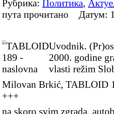
Рубрика:
Политика
,
Актуе
пута прочитано Датум:
Uvodnik. (Pr)os
2000. godine gra
vlasti režim Sl
Milovan Brkić, TABLOID 
+++
na skoro svim zgrada, auto