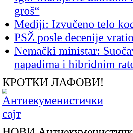
groš“
Mediji: Izvučeno telo ko
PSŽ posle decenije vrati
Nemački ministar: Suoč
napadima i hibridnim ra
КРОТКИ ЛАФОВИ!
НОВИ Антиекуменистички