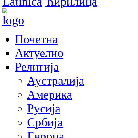
Latinica
Ћирилица
Почетна
Актуелно
Религија
Аустралија
Америка
Русија
Србија
Европа