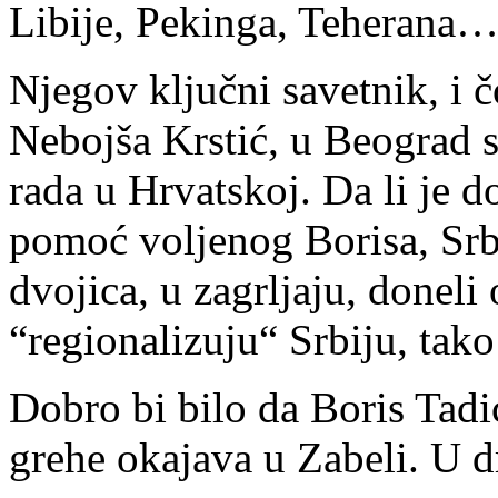
Libije, Pekinga, Teherana
Njegov ključni savetnik, i č
Nebojša Krstić, u Beograd s
rada u Hrvatskoj. Da li je 
pomoć voljenog Borisa, Srbi
dvojica, u zagrljaju, donel
“regionalizuju“ Srbiju, tako
Dobro bi bilo da Boris Tadić
grehe okajava u Zabeli. U d