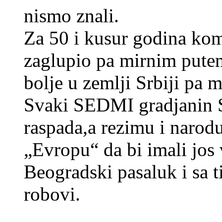
nismo znali.
Za 50 i kusur godina kom
zaglupio pa mirnim putem
bolje u zemlji Srbiji pa ma
Svaki SEDMI gradjanin S
raspada,a rezimu i narodu
„Evropu“ da bi imali jos v
Beogradski pasaluk i sa 
robovi.