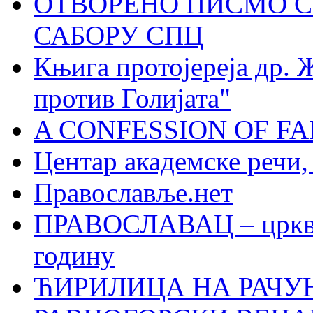
ОТВОРЕНО ПИСМО С
САБОРУ СПЦ
Књига протојереја др. 
против Голијата"
A CONFESSION OF FAI
Центар академске речи
Православље.нет
ПРАВОСЛАВАЦ – црквен
годину
ЋИРИЛИЦА НА РАЧ