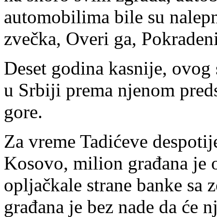
automobilima bile su nalepn
zvečka, Overi ga, Pokrade
Deset godina kasnije, ovog
u Srbiji prema njenom preds
gore.
Za vreme Tadićeve despotije
Kosovo, milion građana je os
opljačkale strane banke sa 
građana je bez nade da će n