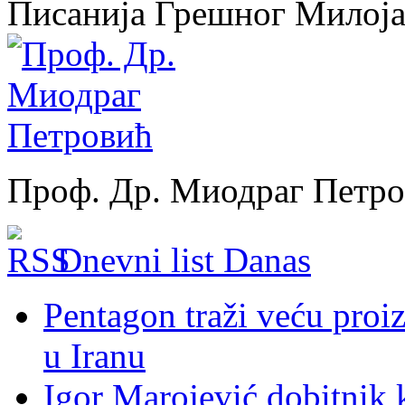
Писанија Грешног Милој
Проф. Др. Миодраг Петр
Dnevni list Danas
Pentagon traži veću proi
u Iranu
Igor Marojević dobitnik 