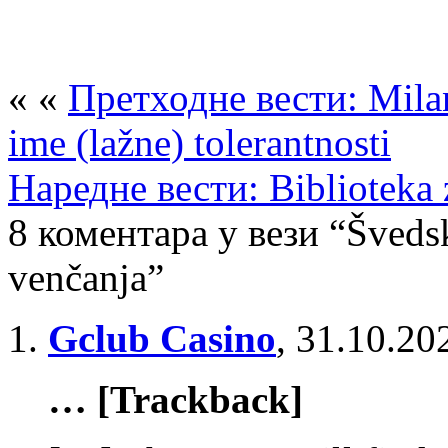
« «
Претходне вести: Milan
ime (lažne) tolerantnosti
Наредне вести: Biblioteka z
8 коментара у вези “Švedsk
venčanja”
Gclub Casino
,
31.10.20
… [Trackback]