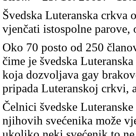
Švedska Luteranska crkva o
vjenčati istospolne parove, 
Oko 70 posto od 250 članov
čime je švedska Luteranska 
koja dozvoljava gay brakove
pripada Luteranskoj crkvi, a
Čelnici švedske Luteranske 
njihovih svećenika može vje
ukoliko neki svećenik to ne 