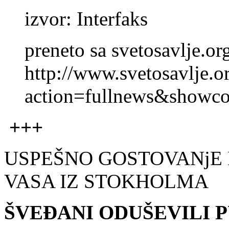
izvor: Interfaks
preneto sa svetosavlje.or
http://www.svetosavlje.o
action=fullnews&show
+++
USPEŠNO GOSTOVANjE
VASA IZ STOKHOLMA
ŠVEĐANI ODUŠEVILI 