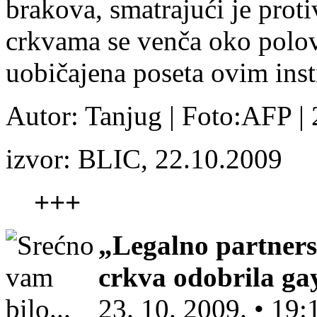
brakova, smatrajući je pro
crkvama se venča oko polov
uobičajena poseta ovim ins
Autor: Tanjug | Foto:AFP |
izvor: BLIC, 22.10.2009
+++
„Legalno partner
crkva odobrila ga
23. 10. 2009. • 19: