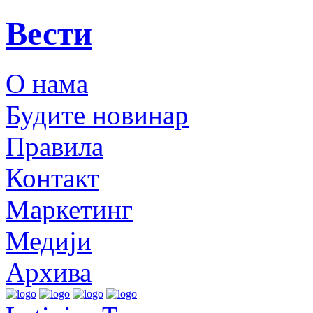
Вести
О нама
Будите новинар
Правила
Контакт
Маркетинг
Медији
Архива