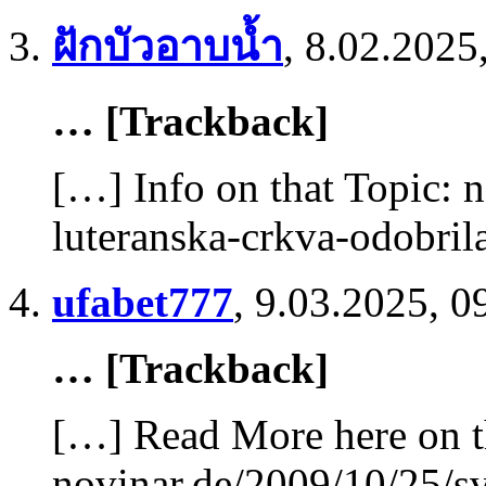
ฝักบัวอาบน้ำ
,
8.02.2025
… [Trackback]
[…] Info on that Topic: 
luteranska-crkva-odobril
ufabet777
,
9.03.2025, 0
… [Trackback]
[…] Read More here on t
novinar.de/2009/10/25/sv