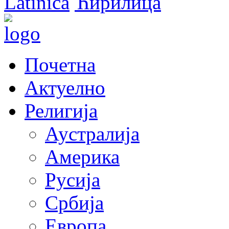
Latinica
Ћирилица
Почетна
Актуелно
Религија
Аустралија
Америка
Русија
Србија
Европа