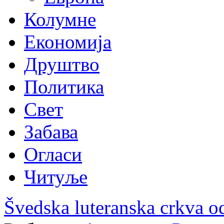
Колумне
Економија
Друштво
Политика
Свет
Забава
Огласи
Читуље
Švedska luteranska crkva od