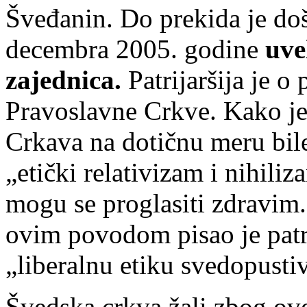
Šveđanin. Do prekida je doš
decembra 2005. godine
uve
zajednica.
Patrijaršija je o
Pravoslavne Crkve. Kako je 
Crkava na dotičnu meru bile
„etički relativizam i nihili
mogu se proglasiti zdravim.
ovim povodom pisao je patr
„liberalnu etiku svedopustiv
Švedska crkva žali zbog ove