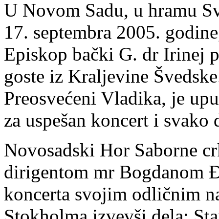
U Novom Sadu, u hramu Sve
17. septembra 2005. godine
Episkop bački G. dr Irinej 
goste iz Kraljevine Švedske
Preosvećeni Vladika, je uputi
za uspešan koncert i svako
Novosadski Hor Saborne crk
dirigentom mr Bogdanom Đ
koncerta svojim odličnim n
Stokholma izvevši dela: Sta