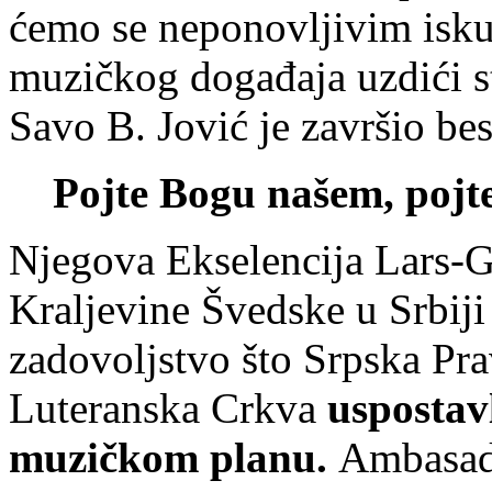
ćemo se neponovljivim isk
muzičkog događaja uzdići s
Savo B. Jović je završio b
Pojte Bogu našem, pojte
Njegova Ekselencija Lars-G
Kraljevine Švedske u Srbiji 
zadovoljstvo što Srpska Pr
Luteranska Crkva
uspostav
muzičkom planu.
Ambasado