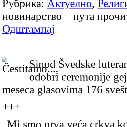
Рубрика:
Актуелно
,
Религ
новинарство пута проч
Одштампај
Sinod Švedske luteran
odobri ceremonije gej
meseca glasovima 176 svešt
+++
„Mi smo prva veća crkva koj