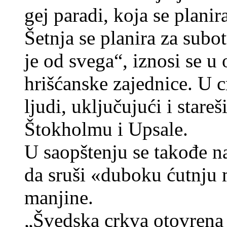
gej paradi, koja se plani
Šetnja se planira za subo
je od svega“, iznosi se u
hrišćanske zajednice. U c
ljudi, uključujući i star
Štokholmu i Upsale.
U saopštenju se takođe n
da sruši «duboku ćutnju 
manjine.
„Švedska crkva otovrena j