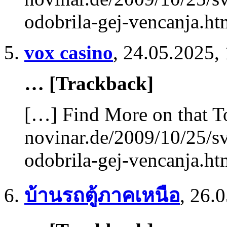
odobrila-gej-vencanja.h
vox casino
,
24.05.2025,
… [Trackback]
[…] Find More on that T
novinar.de/2009/10/25/sv
odobrila-gej-vencanja.h
บ้านรถตู้ภาคเหนือ
,
26.0