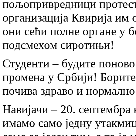
пољопривредници протест
организација Квирија им с
они сећи полне органе у бо
подсмехом сиротињи!
Студенти – будите понов
промена у Србији! Борите 
почива здраво и нормално
Навијачи – 20. септембра 
имамо само једну утакмицу