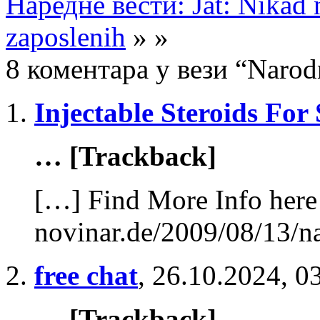
Наредне вести: Jat: Nikad n
zaposlenih
» »
8 коментара у вези “Narod
Injectable Steroids For 
… [Trackback]
[…] Find More Info here 
novinar.de/2009/08/13/n
free chat
,
26.10.2024, 0
… [Trackback]