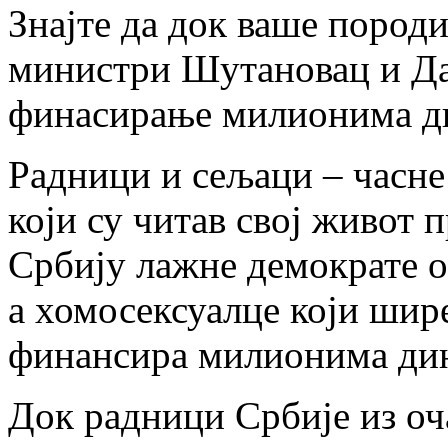
Знајте да док ваше пород
министри Шутановац и Да
финасирање милионима д
Радници и сељаци – часне
који су читав свој живот 
Србију лажне демократе о
а хомосексуалце који шир
финансира милионима дин
Док радници Србије из оча