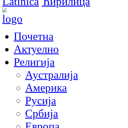
Latinica
Ћирилица
Почетна
Актуелно
Религија
Аустралија
Америка
Русија
Србија
Европа