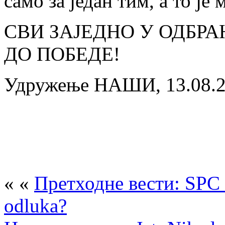
само за један тим, а то је
СВИ ЗАЈЕДНО У ОДБРА
ДО ПОБЕДЕ!
Удружење НАШИ, 13.08.
« «
Претходне вести: SPC s
odluka?