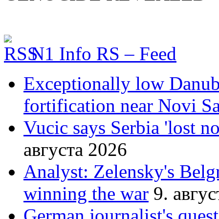
N1 Info RS – Feed
Exceptionally low Danube
fortification near Novi S
Vucic says Serbia 'lost n
августа 2026
Analyst: Zelensky's Belgr
winning the war
9. авгу
German journalist's ques