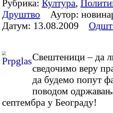
Рубрика:
Култура
,
Полити
Друштво
Аутор: новина
Датум:
13.08.2009
Одшт
Свештеници – да ли
сведочимо веру пр
да будемо попут фа
поводом одржавања
септембра у Београду!