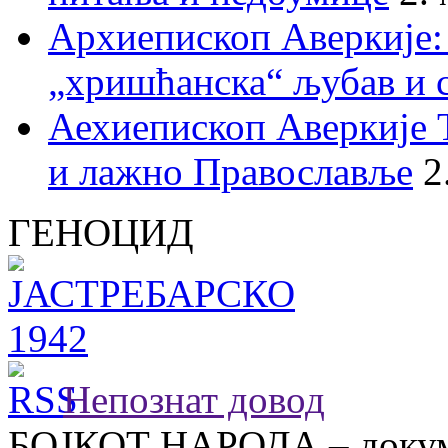
Архиепископ Аверкије:
„хришћанска“ љубав и 
Аехиепископ Аверкије 
и лажно Православље
2
ГЕНОЦИД
Непознат довод
БОЈКОТ НАРОДА – докум