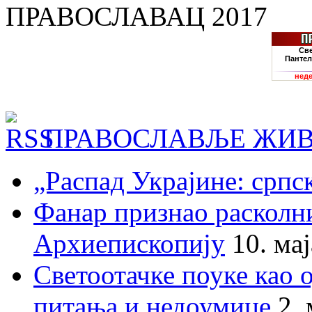
ПРАВОСЛАВАЦ 2017
ПРАВОСЛАВЉЕ ЖИВ
„Распад Украјине: српс
Фанар признао раскол
Архиепископију
10. ма
Светоотачке поуке као 
питања и недоумице
2.