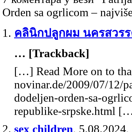
Orden sa ogrlicom – najviš
คลินิกปลูกผม นครสวรร
… [Trackback]
[…] Read More on to tha
novinar.de/2009/07/12/pa
dodeljen-orden-sa-ogrlic
republike-srpske.html [
sex children
,
5.08.2024,