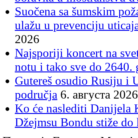
Suočena sa šumskim poža
ulažu u prevenciju uticaj
2026
Najsporiji koncert na sv
notu i tako sve do 2640.
Gutereš osudio Rusiju i 
područja
6. августа 2026
Ko će naslediti Danijela
Džejmsu Bondu stiže do 