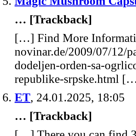
Magic Mushroom Capsu
… [Trackback]
[…] Find More Informatio
novinar.de/2009/07/12/pa
dodeljen-orden-sa-ogrlic
republike-srpske.html [
ET
,
24.01.2025, 18:05
… [Trackback]
[…] There you can find 