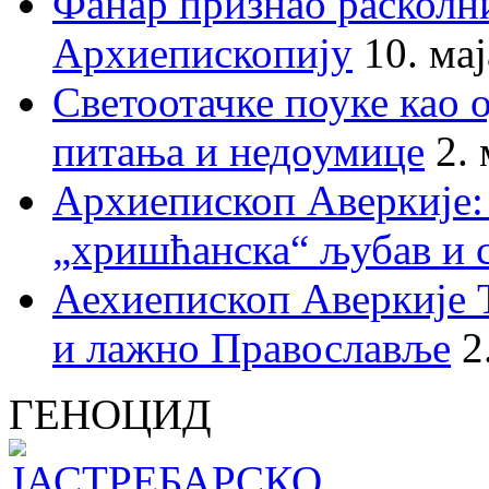
Фанар признао раскол
Архиепископију
10. ма
Светоотачке поуке као 
питања и недоумице
2.
Архиепископ Аверкије:
„хришћанска“ љубав и 
Аехиепископ Аверкије 
и лажно Православље
2
ГЕНОЦИД