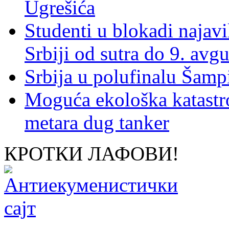
Ugrešića
Studenti u blokadi najav
Srbiji od sutra do 9. avgu
Srbija u polufinalu Šamp
Moguća ekološka katastr
metara dug tanker
КРОТКИ ЛАФОВИ!