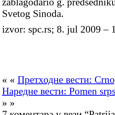
zablagodario g. predsedniku
Svetog Sinoda.
izvor: spc.rs; 8. jul 2009 –
« «
Претходне вести: Crnog
Наредне вести: Pomen srps
» »
7 коментара у вези “Patrij