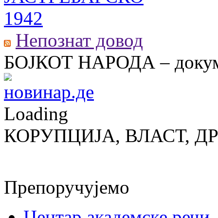
Непознат довод
БОЈКОТ НАРОДА – докум
Loading
КОРУПЦИЈА, ВЛАСТ, Д
Препоручујемо
Центар академске речи