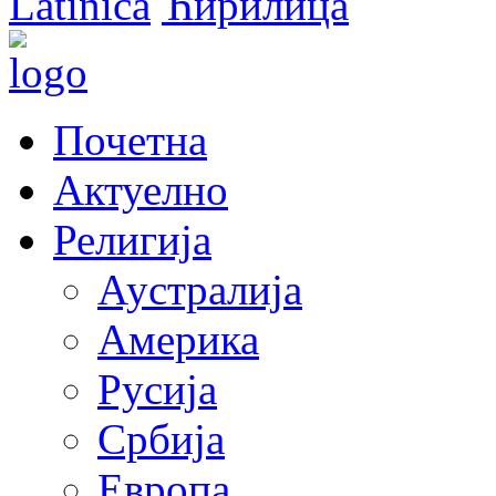
Latinica
Ћирилица
Почетна
Актуелно
Религија
Аустралија
Америка
Русија
Србија
Европа