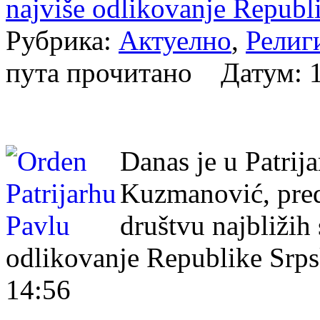
najviše odlikovanje Republ
Рубрика:
Актуелно
,
Религ
пута прочитано Датум:
Danas je u Patrij
Kuzmanović, pred
društvu najbližih
odlikovanje Republike Srpsk
14:56