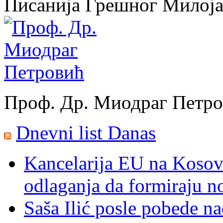
Писанија Грешног Милој
Проф. Др. Миодраг Петр
Dnevni list Danas
Kancelarija EU na Kosovu:
odlaganja da formiraju no
Saša Ilić posle pobede n