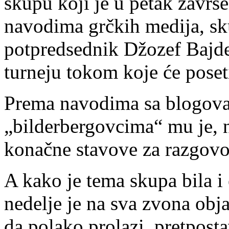
skupu koji je u petak završ
navodima grčkih medija, sku
potpredsednik Džozef Bajde
turneju tokom koje će poseti
Prema navodima sa blogova n
„bilderbergovcima“ mu je,
konačne stavove za razgovo
A kako je tema skupa bila i
nedelje je na sva zvona obja
da polako prolazi, pretposta