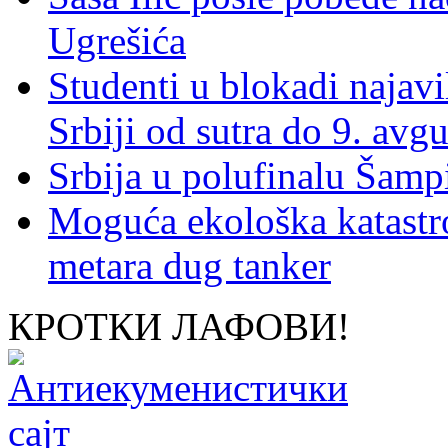
Ugrešića
Studenti u blokadi najav
Srbiji od sutra do 9. avgu
Srbija u polufinalu Šamp
Moguća ekološka katastr
metara dug tanker
КРОТКИ ЛАФОВИ!