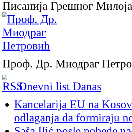
Писанија Грешног Милој
Проф. Др. Миодраг Петр
Dnevni list Danas
Kancelarija EU na Kosovu:
odlaganja da formiraju no
Saša Ilić posle pobede n