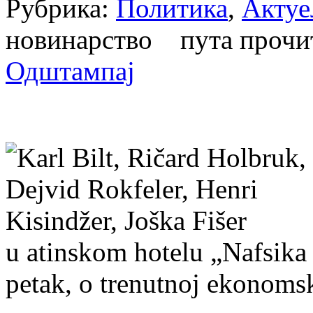
Рубрика:
Политика
,
Актуе
новинарство пута проч
Одштампај
u atinskom hotelu „Nafsika a
petak, o trenutnoj ekonomsk