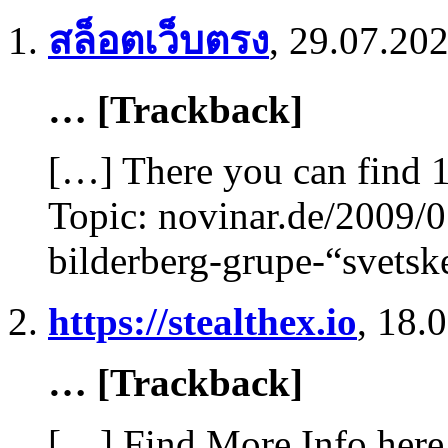
สล็อตเว็บตรง
,
29.07.202
… [Trackback]
[…] There you can find 1
Topic: novinar.de/2009/0
bilderberg-grupe-“svetsk
https://stealthex.io
,
18.0
… [Trackback]
[…] Find More Info here 