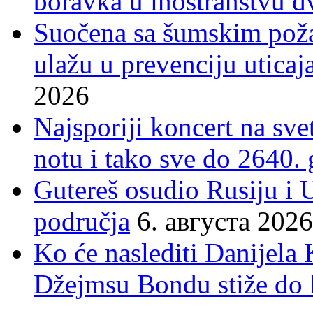
boravka u inostranstvu d
Suočena sa šumskim poža
ulažu u prevenciju uticaj
2026
Najsporiji koncert na sv
notu i tako sve do 2640.
Gutereš osudio Rusiju i 
područja
6. августа 2026
Ko će naslediti Danijela
Džejmsu Bondu stiže do 