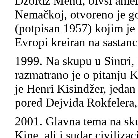
Džordž Menti, bivši ame
Nemačkoj, otvoreno je g
(potpisan 1957) kojim je 
Evropi kreiran na sastan
1999. Na skupu u Sintri, 
razmatrano je o pitanju 
je Henri Kisindžer, jedan
pored Dejvida Rokfelera, 
2001. Glavna tema na sku
Kine, ali i sudar civiliza