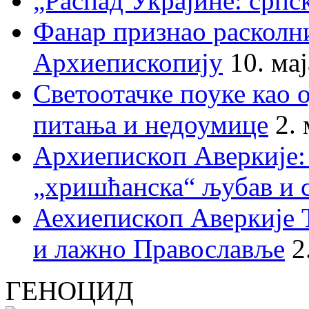
„Распад Украјине: српс
Фанар признао раскол
Архиепископију
10. ма
Светоотачке поуке као 
питања и недоумице
2.
Архиепископ Аверкије:
„хришћанска“ љубав и 
Аехиепископ Аверкије 
и лажно Православље
2
ГЕНОЦИД