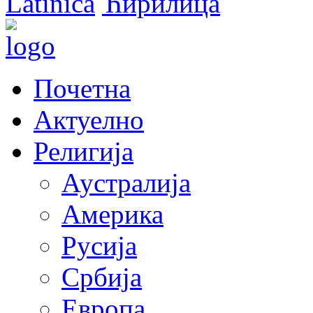
Latinica
Ћирилица
Почетна
Актуелно
Религија
Аустралија
Америка
Русија
Србија
Европа