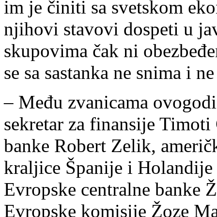
im je činiti sa svetskom ek
njihovi stavovi dospeti u j
skupovima čak ni obezbeđenj
se sa sastanka ne snima i ne
– Među zvanicama ovogodišn
sekretar za finansije Timoti
banke Robert Zelik, američk
kraljice Španije i Holandije
Evropske centralne banke Ž
Evropske komisije Žoze Man