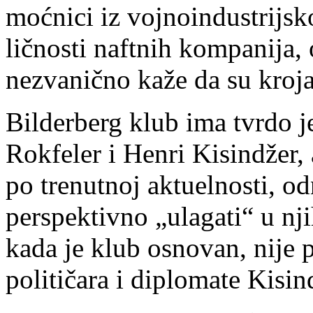
moćnici iz vojnoindustrijsk
ličnosti naftnih kompanija,
nezvanično kaže da su kroja
Bilderberg klub ima tvrdo j
Rokfeler i Henri Kisindžer, 
po trenutnoj aktuelnosti, o
perspektivno „ulagati“ u nj
kada je klub osnovan, nije
političara i diplomate Kisin