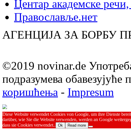
Центар академске речи
Православље.нет
АГЕНЦИЈА ЗА БОРБУ 
©2019 novinar.de Употреб
подразумева обавезујуће
коришћења
-
Impresum
Diese Website verwendet Cookies von Google, um ihre Dienste bereitz
darüber, wie Sie die Website verwenden, werden an Google weitergeg
dass sie Cookies verwendet..
Ok
Read more