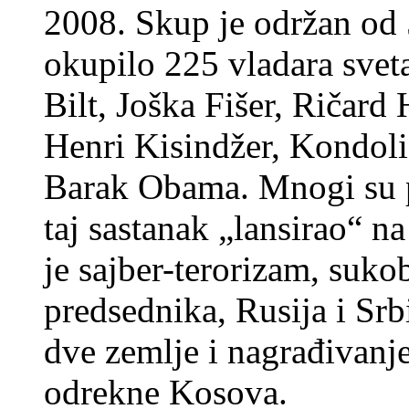
2008. Skup je održan od 
okupilo 225 vladara svet
Bilt, Joška Fišer, Ričard
Henri Kisindžer, Kondoliz
Barak Obama. Mnogi su p
taj sastanak „lansirao“ 
je sajber-terorizam, suko
predsednika, Rusija i Srb
dve zemlje i nagrađivanj
odrekne Kosova.