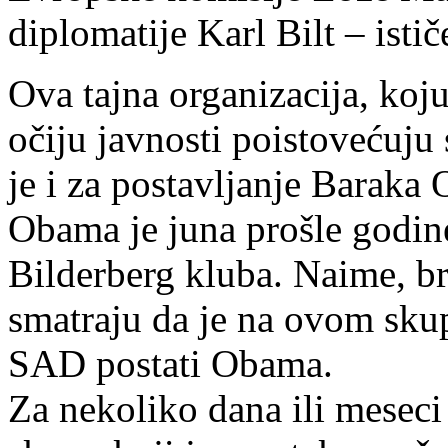
diplomatije Karl Bilt – isti
Ova tajna organizacija, ko
očiju javnosti poistovećuju
je i za postavljanje Barak
Obama je juna prošle godin
Bilderberg kluba. Naime, broj
smatraju da je na ovom sku
SAD postati Obama.
Za nekoliko dana ili meseci