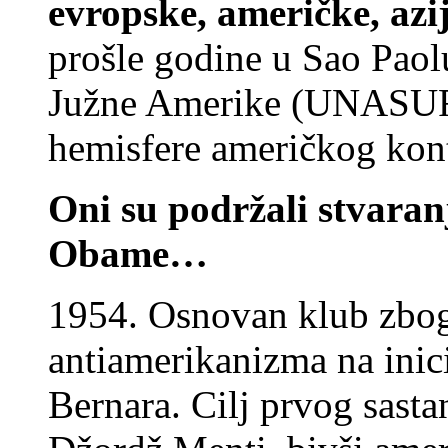
evropske, američke, azij
prošle godine u Sao Paol
Južne Amerike (UNASUR)
hemisfere američkog kon
Oni su podržali stvara
Obame…
1954. Osnovan klub zbog
antiamerikanizma na inic
Bernara. Cilj prvog sasta