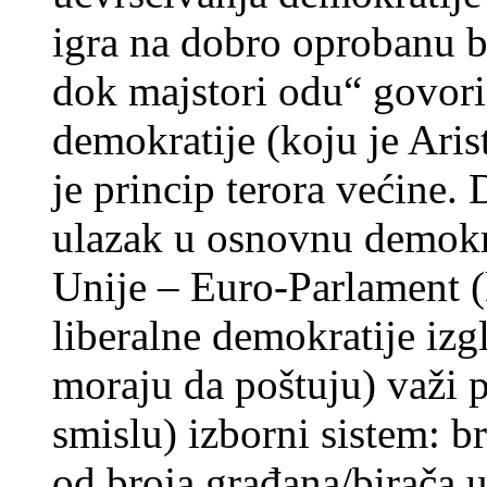
igra na dobro oprobanu b
dok majstori odu“ govori
demokratije (koju je Aris
je princip terora većine.
ulazak u osnovnu demokr
Unije – Euro-Parlament 
liberalne demokratije izg
moraju da poštuju) važi 
smislu) izborni sistem: b
od broja građana/birača u