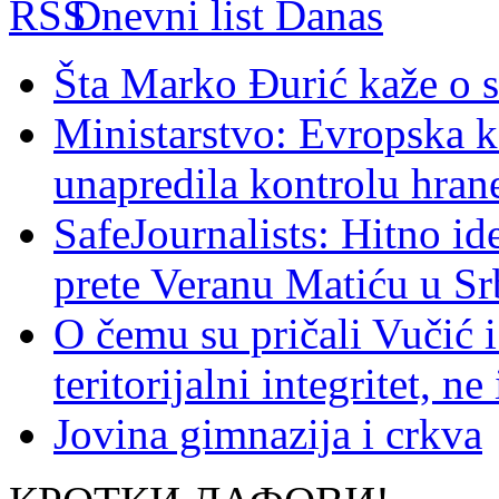
Dnevni list Danas
Šta Marko Đurić kaže o s
Ministarstvo: Evropska ko
unapredila kontrolu hran
SafeJournalists: Hitno ide
prete Veranu Matiću u Srb
O čemu su pričali Vučić i
teritorijalni integritet, n
Jovina gimnazija i crkva