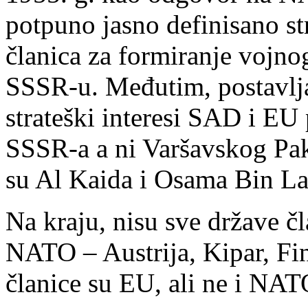
potpuno jasno definisano st
članica za formiranje vojnog
SSSR-u. Međutim, postavlja
strateški interesi SAD i EU
SSSR-a a ni Varšavskog Pak
su Al Kaida i Osama Bin L
Na kraju, nisu sve države č
NATO – Austrija, Kipar, Fin
članice su EU, ali ne i NAT