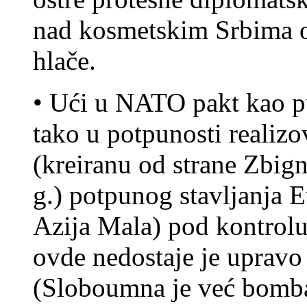
nad kosmetskim Srbima o
hlače.
• Ući u NATO pakt kao p
tako u potpunosti realizo
(kreiranu od strane Zbig
g.) potpunog stavljanja 
Azija Mala) pod kontrolu
ovde nedostaje je uprav
(Sloboumna je već bomb