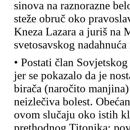
sinova na raznorazne bel
steže obruč oko pravosla
Kneza Lazara a juriš na 
svetosavskog nadahnuća i
• Postati član Sovjetsko
jer se pokazalo da je nos
birača (naročito manjina)
neizlečiva bolest. Obećan
ovom slučaju oko istih kl
prethodnog Titonika: povo