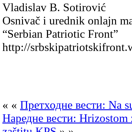
Vladislav B. Sotirović
Osnivač i urednik onlajn m
“Serbian Patriotic Front”
http://srbskipatriotskifron
« «
Претходне вести: Na s
Наредне вести: Hrizostom z
zaštitu KPS
» »