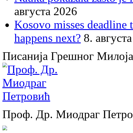
августа 2026
Kosovo misses deadline 
happens next?
8. август
Писанија Грешног Милој
Проф. Др. Миодраг Петр