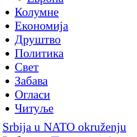
Колумне
Економија
Друштво
Политика
Свет
Забава
Огласи
Читуље
Srbija u NATO okruženju