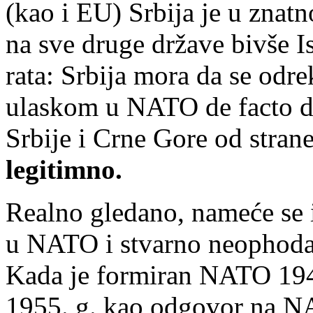
(kao i EU) Srbija je u znat
na sve druge države bivše 
rata: Srbija mora da se odre
ulaskom u NATO de facto d
Srbije i Crne Gore od stra
legitimno.
Realno gledano, nameće se i 
u NATO i stvarno neophodan
Kada je formiran NATO 1949
1955. g. kao odgovor na NAT