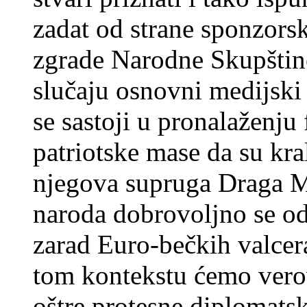
zadat od strane sponzors
zgrade Narodne Skupštin
slučaju osnovni medijsk
se sastoji u pronalaženju
patriotske mase da su kr
njegova supruga Draga Ma
naroda dobrovoljno se od
zarad Euro-bečkih valce
tom kontekstu ćemo verov
oštre protesne diplomats