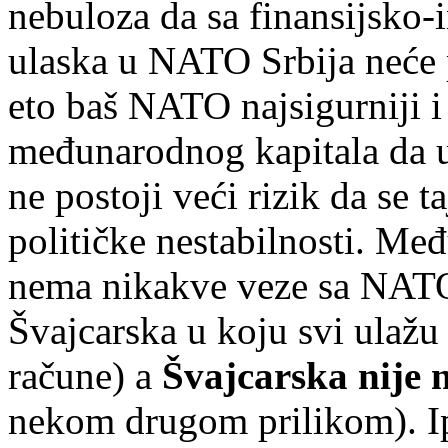
nebuloza da sa finansijsko-i
ulaska u NATO Srbija neće pr
eto baš NATO najsigurniji i
međunarodnog kapitala da u
ne postoji veći rizik da se 
političke nestabilnosti. Međ
nema nikakve veze sa NATO
Švajcarska u koju svi ulažu
račune) a
Švajcarska nije 
nekom drugom prilikom). I