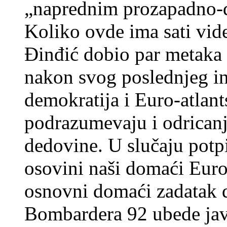
„naprednim prozapadno-
Koliko ovde ima sati vid
Đinđić dobio par metaka 
nakon svog poslednjeg in
demokratija i Euro-atlant
podrazumevaju i odricanj
dedovine. U slučaju pot
osovini naši domaći Euro
osnovni domaći zadatak 
Bombardera 92 ubede javn