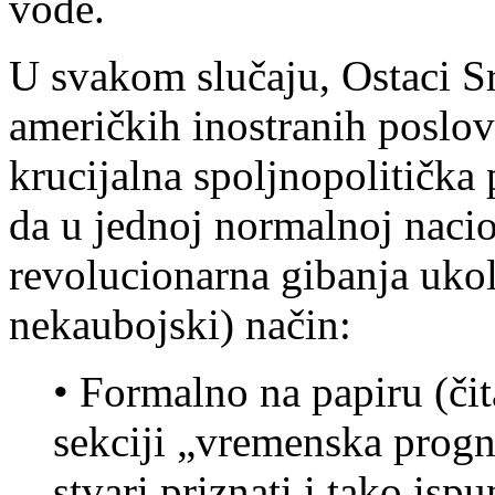
vode.
U svakom slučaju, Ostaci Sr
američkih inostranih poslova
krucijalna spoljnopolitička
da u jednoj normalnoj nacio
revolucionarna gibanja ukol
nekaubojski) način:
• Formalno na papiru (či
sekciji „vremenska progn
stvari priznati i tako isp