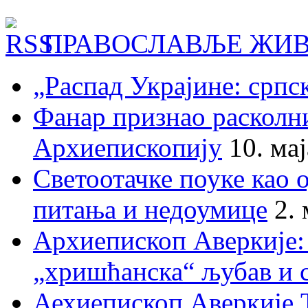
ПРАВОСЛАВЉЕ ЖИВ
„Распад Украјине: српс
Фанар признао раскол
Архиепископију
10. ма
Светоотачке поуке као 
питања и недоумице
2.
Архиепископ Аверкије:
„хришћанска“ љубав и 
Аехиепископ Аверкије 