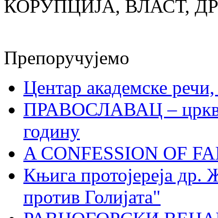
КОРУПЦИЈА, ВЛАСТ, Д
Препоручујемо
Центар академске речи
ПРАВОСЛАВАЦ – црквен
годину
A CONFESSION OF FAI
Књига протојереја др. 
против Голијата"