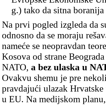
g.) tako da sitna boranija 
Na prvi pogled izgleda da s
odnosno da se moraju rešav
nameće se neopravdan teore
Kosova od strane Beograda 
NATO,
a bez ulaska u NA
Ovakvu shemu je pre nekol
pravdajući ulazak Hrvatske
u EU. Na medijskom planu, 