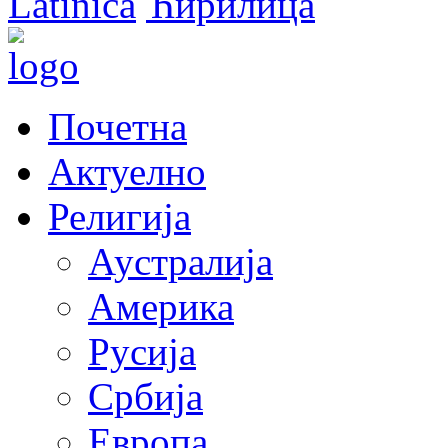
Latinica
Ћирилица
Почетна
Актуелно
Религија
Аустралија
Америка
Русија
Србија
Европа