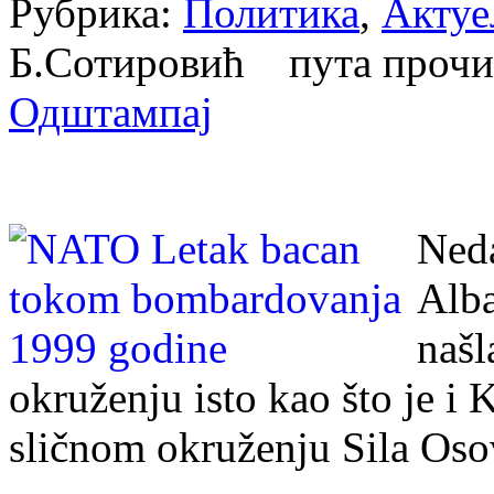
Рубрика:
Политика
,
Актуе
Б.Сотировић пута проч
Одштампај
Ned
Alba
naš
okruženju isto kao što je i 
sličnom okruženju Sila Oso