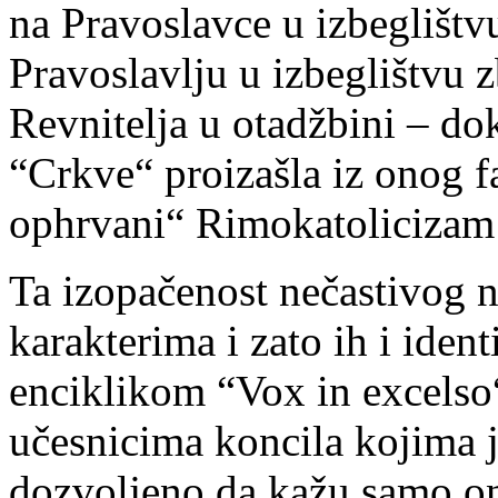
na Pravoslavce u izbeglišt
Pravoslavlju u izbeglištvu z
Revnitelja u otadžbini – do
“Crkve“ proizašla iz onog f
ophrvani“ Rimokatolicizam 
Ta izopačenost nečastivog 
karakterima i zato ih i ide
enciklikom “Vox in excelso
učesnicima koncila kojima 
dozvoljeno da kažu samo on