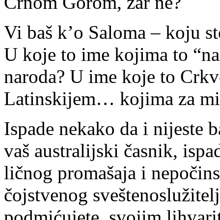
Crnom Gorom, zar ne?
Vi baš k’o Saloma – koju st
U koje to ime kojima to “n
naroda? U ime koje to Crkv
Latinskijem… kojima za mit
Ispade nekako da i nijeste b
vaš australijski časnik, isp
ličnog promašaja i nepočin
čojstvenog sveštenoslužitel
podmićujete, svojim lihvar