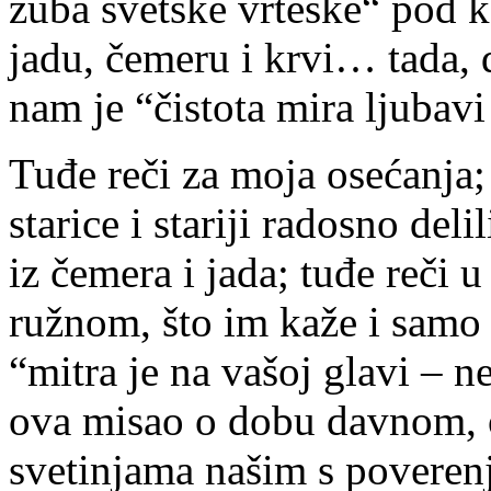
zuba svetske vrteške“ pod k
jadu, čemeru i krvi… tada, 
nam je “čistota mira ljubav
Tuđe reči za moja osećanja; 
starice i stariji radosno de
iz čemera i jada; tuđe reči
ružnom, što im kaže i samo 
“mitra je na vašoj glavi – 
ova misao o dobu davnom, 
svetinjama našim s poverenj