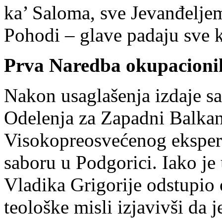
ka’ Saloma, sve Jevanđeljem
Pohodi – glave padaju sve 
Prva Naredba okupacionih
Nakon usaglašenja izdaje s
Odelenja za Zapadni Balkan
Visokopreosvećenog eksper
saboru u Podgorici. Iako je 
Vladika Grigorije odstupio
teološke misli izjavivši da