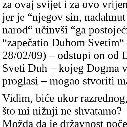
za ovaj svijet i za ovo vrij
jer je “njegov sin, nadahnu
narod“ učinvši “ga postojeć
“zapečatio Duhom Svetim“ (
28/02/09) – odstupi on od 
Sveti Duh – kojeg Dogma v
proglasi – mogao stvoriti m
Vidim, biće ukor razrednog
što mi nižnji ne shvatamo?
Možda da je državnost počel