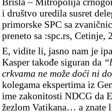
Brisla – Mitropolija crnog
i društvo uredila susret del
primorske SPC sa zvaničnic
preneto sa :spc.rs, Cetinje,
E, vidite li, jasno nam je ip
Kasper takođe siguran da
“
crkvama ne može doći ni d
kolegama ekspertima iz Gene
ime zakonitosti NDCG da E
žezlom Vatikana… a znate li,