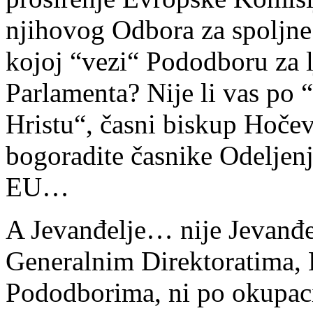
njihovog Odbora za spoljne
kojoj “vezi“ Pododboru za 
Parlamenta? Nije li vas po 
Hristu“, časni biskup Hočev
bogoradite časnike Odeljen
EU…
A Jevanđelje… nije Jevanđe
Generalnim Direktoratima,
Pododborima, ni po okupac