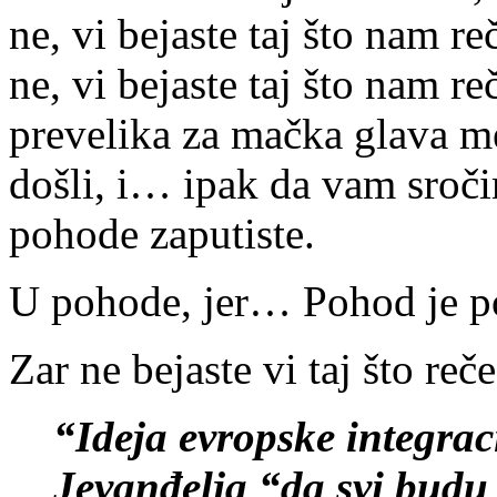
ne, vi bejaste taj što nam 
ne, vi bejaste taj što nam r
prevelika za mačka glava 
došli, i… ipak da vam sroč
pohode zaputiste.
U pohode, jer… Pohod je p
Zar ne bejaste vi taj što reče
“Ideja evropske integraci
Jevanđelja “da svi budu 