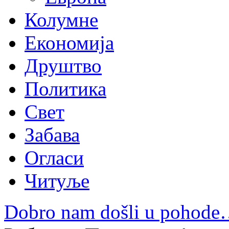
Колумне
Економија
Друштво
Политика
Свет
Забава
Огласи
Читуље
Dobro nam došli u pohod