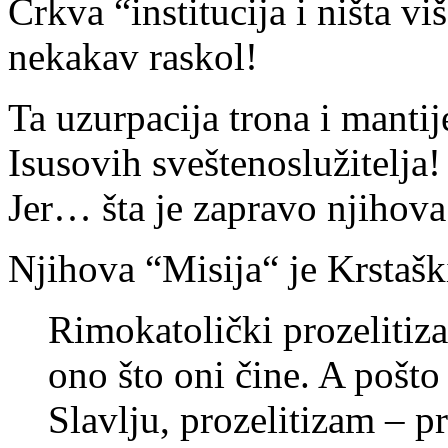
Crkva “institucija i ništa v
nekakav raskol!
Ta uzurpacija trona i mantij
Isusovih sveštenoslužitelja!
Jer… šta je zapravo njihova
Njihova “Misija“ je Krstašk
Rimokatolički prozelitiza
ono što oni čine. A pošt
Slavlju, prozelitizam – 