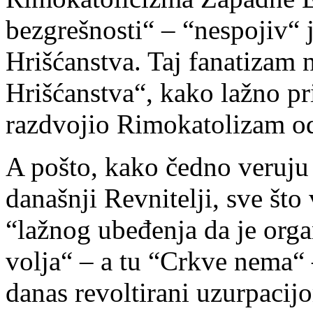
bezgrešnosti“ – “nespojiv“ 
Hrišćanstva. Taj fanatizam 
Hrišćanstva“, kako lažno pr
razdvojio Rimokatolizam od
A pošto, kako čedno veruju 
današnji Revnitelji, sve što 
“lažnog ubeđenja da je orga
volja“ – a tu “Crkve nema“ –
danas revoltirani uzurpacij