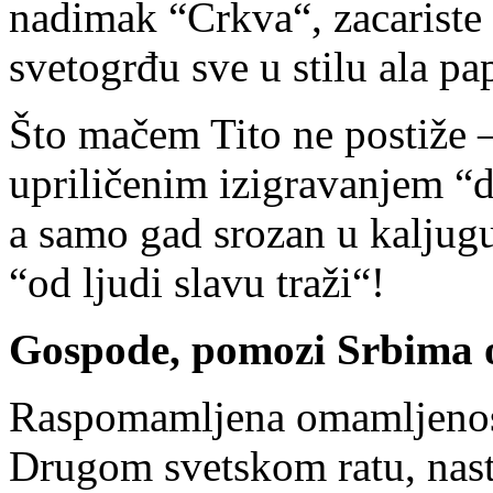
nadimak “Crkva“, zacariste
svetogrđu sve u stilu ala p
Što mačem Tito ne postiže –
upriličenim izigravanjem “
a samo gad srozan u kaljugu
“od ljudi slavu traži“!
Gospode, pomozi Srbima 
Raspomamljena omamljenost
Drugom svetskom ratu, nas