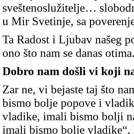
sveštenoslužitelje… slobodn
u Mir Svetinje, sa povere
Ta Radost i Ljubav našeg po
ono što nam se danas otima
Dobro nam došli vi koji na
Zar ne, vi bejaste taj što n
bismo bolje popove i vladi
vladike, imali bismo bolji 
imali bismo bolje vladike“,