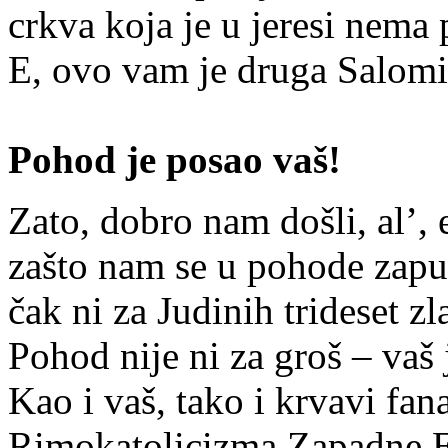
crkva koja je u jeresi nema
E, ovo vam je druga Salomi
Pohod je posao vaš!
Zato, dobro nam došli, al’, 
zašto nam se u pohode zapu
čak ni za Judinih trideset zl
Pohod nije ni za groš – vaš 
Kao i vaš, tako i krvavi fa
Rimokatolicizma Zapadne E