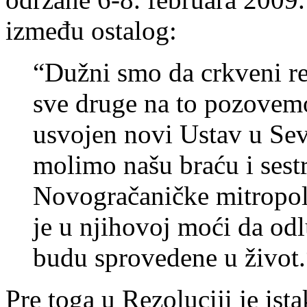
između ostalog:
“Dužni smo da crkveni re
sve druge na to pozovemo
usvojen novi Ustav u Sev
molimo našu braću i sestr
Novogračaničke mitropol
je u njihovoj moći da odl
budu sprovedene u život.
Pre toga u Rezoluciji je ist