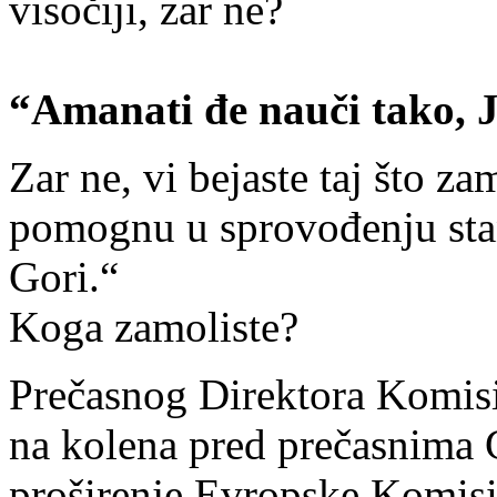
visočiji, zar ne?
“Amanati đe nauči tako, Je
Zar ne, vi bejaste taj što 
pomognu u sprovođenju stan
Gori.“
Koga zamoliste?
Prečasnog Direktora Komisi
na kolena pred prečasnima 
proširenje Evropske Komisij