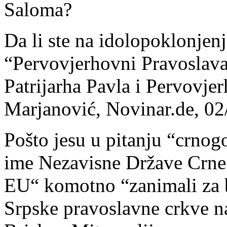
Saloma?
Da li ste na idolopoklonjenje
“Pervovjerhovni Pravoslava
Patrijarha Pavla i Pervovje
Marjanović, Novinar.de, 02
Pošto jesu u pitanju “crnogo
ime Nezavisne Države Crne 
EU“ komotno “zanimali za 
Srpske pravoslavne crkve na