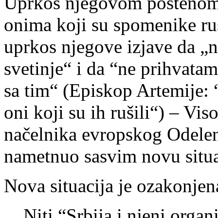
Uprkos njegovom poštenom 
onima koji su spomenike ruši
uprkos njegove izjave da „n
svetinje“ i da “ne prihvata
sa tim“ (Episkop Artemije:
oni koji su ih rušili“) – Vi
načelnika evropskog Odelen
nametnuo sasvim novu situa
Nova situacija je ozakonjen
Niti “Srbija i njeni organ