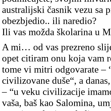
australijski časnik vezu s
obezbjedio.. ili naredio?
Ili vas možda školarina u Ml
A mi… od vas prezreno slij
opet citiram onu koja vam r
tome vi mitri odgovarate – 
civilizovane duše“, a danas
– “u veku civilizacije imam
vaša, baš kao Salomina, umj