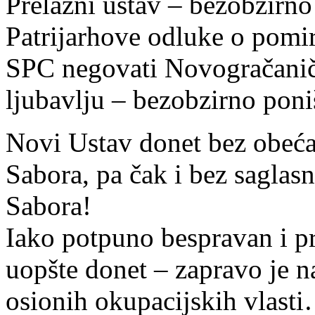
Prelazni ustav – bezobzirno
Patrijarhove odluke o pomi
SPC negovati Novogračaničk
ljubavlju – bezobzirno poni
Novi Ustav donet bez obeća
Sabora, pa čak i bez saglas
Sabora!
Iako potpuno bespravan i pr
uopšte donet – zapravo je n
osionih okupacijskih vlast