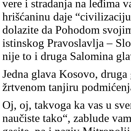
vere i stradanja na leđima v
hrišćaninu daje “civilizaci
dolazite da Pohodom svojim
istinskog Pravoslavlja – S
nije to i druga Salomina gl
Jedna glava Kosovo, druga 
žrtvenom tanjiru podmićen
Oj, oj, takvoga ka vas u sv
naučiste tako“, zablude vam