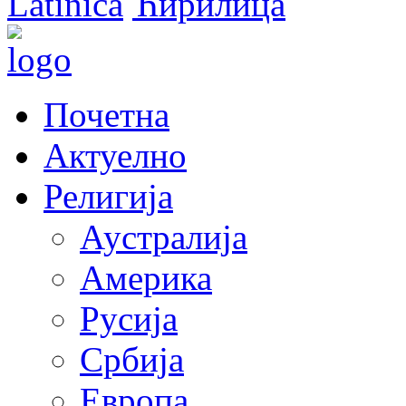
Latinica
Ћирилица
Почетна
Актуелно
Религија
Аустралија
Америка
Русија
Србија
Европа