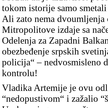
tokom istorije samo smetal
Ali zato nema dvoumljenja o
Mitropolitove izdaje sa nač
Odelenja za Zapadni Balkan 
obezbeđenje srpskih svetin
policija“ – nedvosmisleno 
kontrolu!
Vladika Artemije je ovu od
“nedopustivom“ i zažalio “š