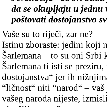
da se okupljaju u jednu 
poštovati dostojanstvo s
Vaše su to riječi, zar ne?
Istinu zboraste: jedini koji 
Šarlemana – to su oni Srbi k
Šarlemana ti isti se preziru
dostojanstva“ jer ih nižnjim
“ličnost“ niti “narod“ – vaš 
vašeg naroda nijeste, izmisl