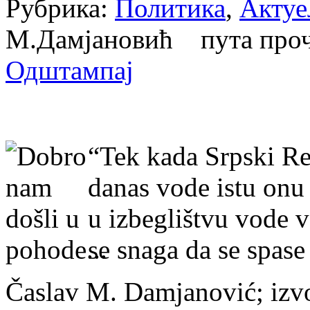
Рубрика:
Политика
,
Актуе
М.Дамјановић пута про
Одштампај
“Tek kada Srpski Re
danas vode istu onu
u izbeglištvu vode 
se snaga da se spase
Časlav M. Damjanović; i