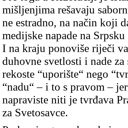
mišljenjima rešavaju saborn
ne estradno, na način koji 
medijske napade na Srpsku 
I na kraju ponoviše riječi 
duhovne svetlosti i nade za 
rekoste “uporište“ nego “tvr
“nadu“ – i to s pravom – je
napraviste niti je tvrđava Pr
za Svetosavce.