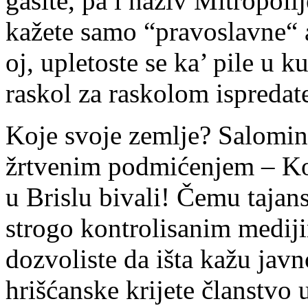
gasite, pa i naziv Mitropoli
kažete samo “pravoslavne“ 
oj, upletoste se ka’ pile u 
raskol za raskolom ispreda
Koje svoje zemlje? Salomin
žrtvenim podmićenjem – Kos
u Brislu bivali! Čemu taja
strogo kontrolisanim medij
dozvoliste da išta kažu javn
hrišćanske krijete članstvo u