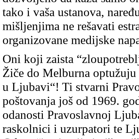
tako i vaša ustanova, naređ
mišljenjima ne rešavati est
organizovane medijske nap
Oni koji zaista “zloupotreb
Žiče do Melburna optužuju o
u Ljubavi“! Ti stvarni Pra
poštovanja još od 1969. go
odanosti Pravoslavnoj Ljuba
raskolnici i uzurpatori te L