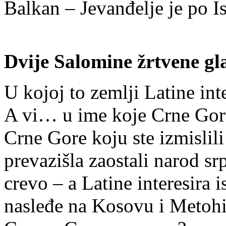
Balkan – Jevanđelje je po I
Dvije Salomine žrtvene gl
U kojoj to zemlji Latine in
A vi… u ime koje Crne Gore
Crne Gore koju ste izmislili
prevazišla zaostali narod srp
crevo – a Latine interesira 
nasleđe na Kosovu i Metohij