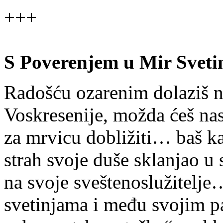
+++
S Poverenjem u Mir Svet
Radošću ozarenim dolaziš n
Voskresenije, možda ćeš n
za mrvicu dobližiti… baš ka
strah svoje duše sklanjao u 
na svoje sveštenoslužitelje
svetinjama i među svojim p