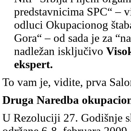
predstavnicima SPC“ – v
odluci Okupacionog štab
Gora“ – od sada je za “na
nadležan isključivo
Viso
ekspert.
To vam je, vidite, prva Sal
Druga Naredba okupacioni
U Rezoluciji 27. Godišnje 
održane 6-8. februara 2009.