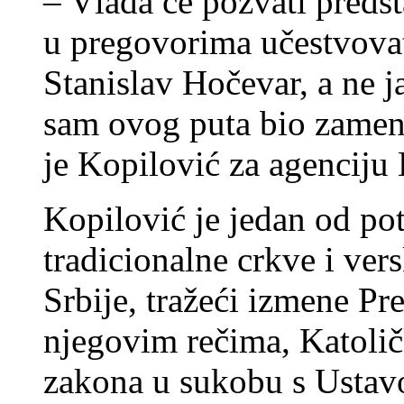
– Vlada će pozvati preds
u pregovorima učestvova
Stanislav Hočevar, a ne ja
sam ovog puta bio zamena
je Kopilović za agenciju 
Kopilović je jedan od pot
tradicionalne crkve i ver
Srbije, tražeći izmene P
njegovim rečima, Katolič
zakona u sukobu s Usta