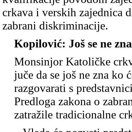
crkava i verskih zajednica 
zabrani diskriminacije.
Kopilović: Još se ne zn
Monsinjor Katoličke crkv
juče da se još ne zna ko 
razgovarati s predstavni
Predloga zakona o zabran
zatražile tradicionalne cr