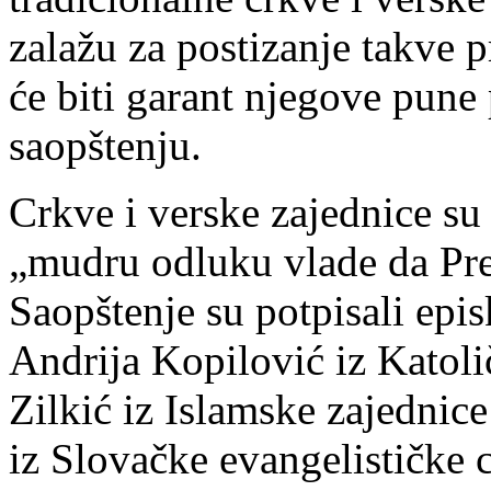
zalažu za postizanje takve 
će biti garant njegove pune
saopštenju.
Crkve i verske zajednice su
„mudru odluku vlade da Pr
Saopštenje su potpisali epis
Andrija Kopilović iz Katol
Zilkić iz Islamske zajednic
iz Slovačke evangelističke 