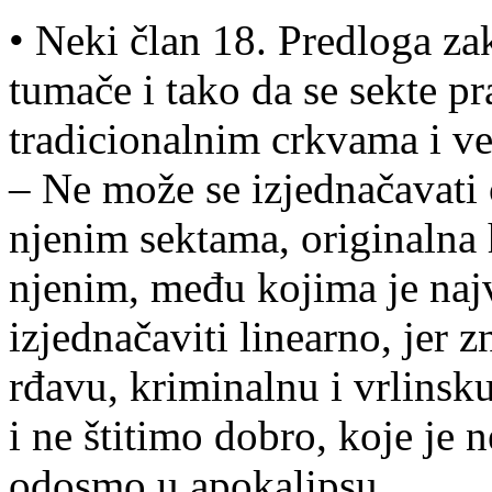
• Neki član 18. Predloga za
tumače i tako da se sekte pr
tradicionalnim crkvama i v
– Ne može se izjednačavati
njenim sektama, originalna 
njenim, među kojima je najv
izjednačaviti linearno, jer z
rđavu, kriminalnu i vrlins
i ne štitimo dobro, koje je 
odosmo u apokalipsu.