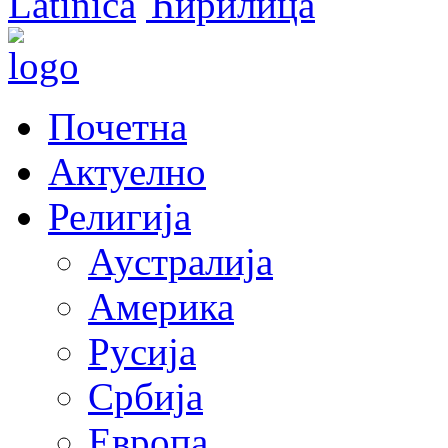
Latinica
Ћирилица
Почетна
Актуелно
Религија
Аустралија
Америка
Русија
Србија
Европа