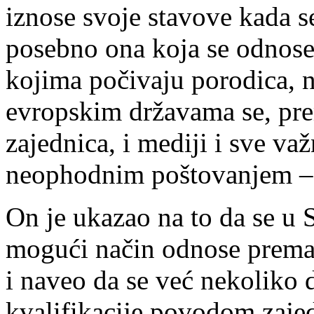
iznose svoje stavove kada s
posebno ona koja se odnose
kojima počivaju porodica, n
evropskim državama se, pre
zajednica, i mediji i sve važ
neophodnim poštovanjem – i
On je ukazao na to da se u S
mogući način odnose prema
i naveo da se već nekoliko
kvalifikacije povodom zajed