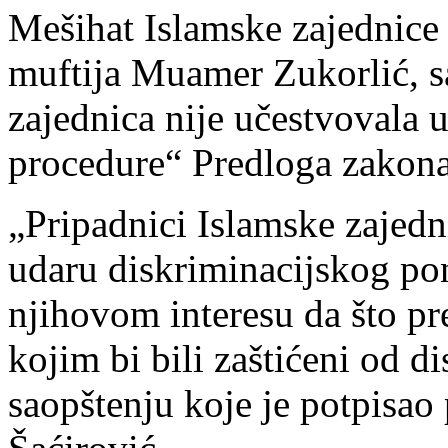
Mešihat Islamske zajednice 
muftija Muamer Zukorlić, sa
zajednica nije učestvovala 
procedure“ Predloga zakona 
„Pripadnici Islamske zajedni
udaru diskriminacijskog pon
njihovom interesu da što pr
kojim bi bili zaštićeni od d
saopštenju koje je potpisao