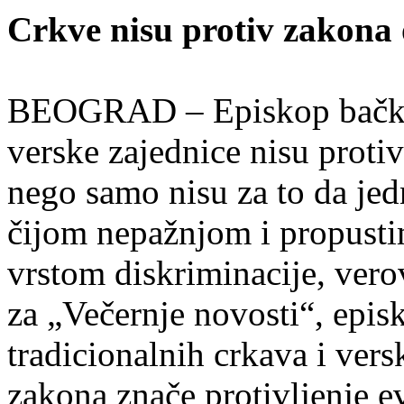
Crkve nisu protiv zakona 
BEOGRAD – Episkop bački Ir
verske zajednice nisu proti
nego samo nisu za to da jedn
čijom nepažnjom i propust
vrstom diskriminacije, vero
za „Večernje novosti“, epis
tradicionalnih crkava i vers
zakona znače protivljenje e