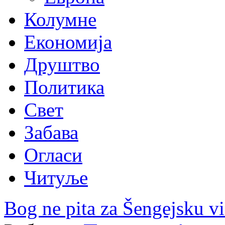
Колумне
Економија
Друштво
Политика
Свет
Забава
Огласи
Читуље
Bog ne pita za Šengejsku v