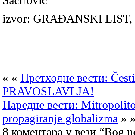
Šaćirović
izvor: GRAĐANSKI LIST, 
« «
Претходне вести: Čes
PRAVOSLAVLJA!
Наредне вести: Mitropolito
propagiranje globalizma
» 
8 коментара у вези “Bog ne