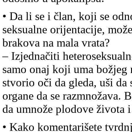
• Da li se i član, koji se o
seksualne orijentacije, mož
brakova na mala vrata?
– Izjednačiti heteroseksual
samo onaj koji uma božjeg 
stvorio oči da gleda, uši da
organe da se razmnožava. B
da umnože plodove života i 
• Kako komentarišete tvrdn