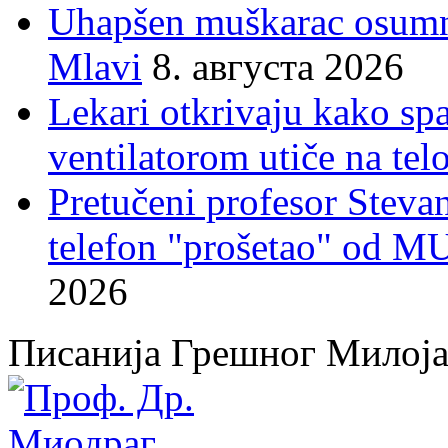
Uhapšen muškarac osumnj
Mlavi
8. августа 2026
Lekari otkrivaju kako sp
ventilatorom utiče na telo
Pretučeni profesor Stevan
telefon "prošetao" od M
2026
Писанија Грешног Милој