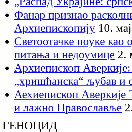
„Распад Украјине: српс
Фанар признао раскол
Архиепископију
10. ма
Светоотачке поуке као 
питања и недоумице
2.
Архиепископ Аверкије:
„хришћанска“ љубав и 
Аехиепископ Аверкије 
и лажно Православље
2
ГЕНОЦИД