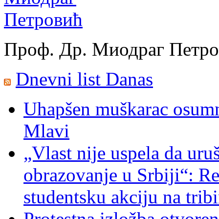
Проф. Др. Миодраг Петр
Dnevni list Danas
Uhapšen muškarac osumnj
Mlavi
„Vlast nije uspela da uru
obrazovanje u Srbiji“: R
studentsku akciju na trib
Protestna izložba otvoren