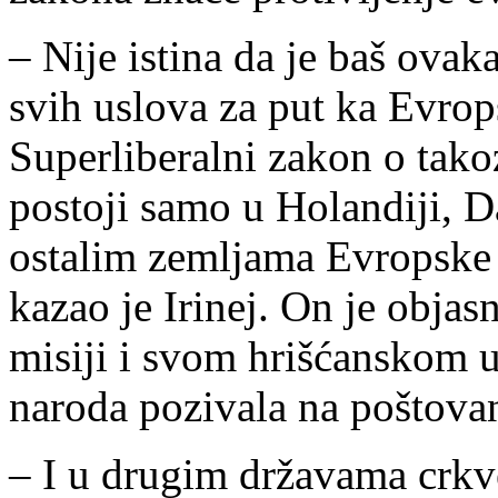
– Nije istina da je baš ova
svih uslova za put ka Evrops
Superliberalni zakon o ta
postoji samo u Holandiji, 
ostalim zemljama Evropske
kazao je Irinej. On je objas
misiji i svom hrišćanskom u
naroda pozivala na poštovan
– I u drugim državama crkve