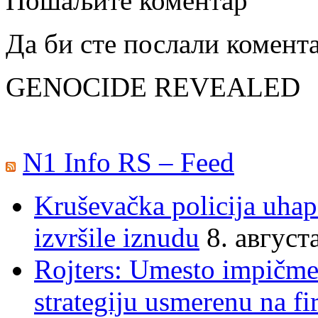
Пошаљите коментар
Да би сте послали комент
GENOCIDE REVEALED
N1 Info RS – Feed
Kruševačka policija uhap
izvršile iznudu
8. август
Rojters: Umesto impičmen
strategiju usmerenu na f