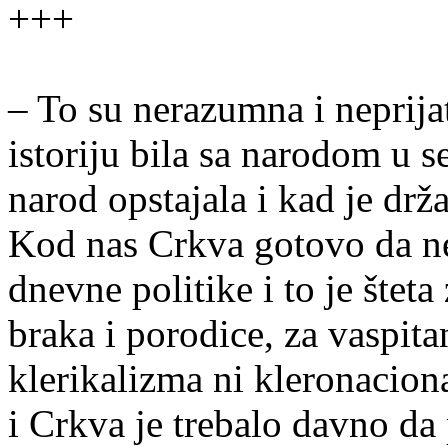
+++
– To su nerazumna i neprija
istoriju bila sa narodom u 
narod opstajala i kad je drža
Kod nas Crkva gotovo da n
dnevne politike i to je štet
braka i porodice, za vaspit
klerikalizma ni kleronacion
i Crkva je trebalo davno da