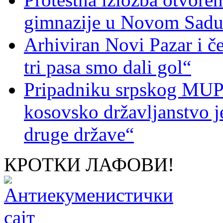
gimnazije u Novom Sad
Arhiviran Novi Pazar i če
tri pasa smo dali gol“
Pripadniku srpskog MUP-
kosovsko državljanstvo je
druge države“
КРОТКИ ЛАФОВИ!