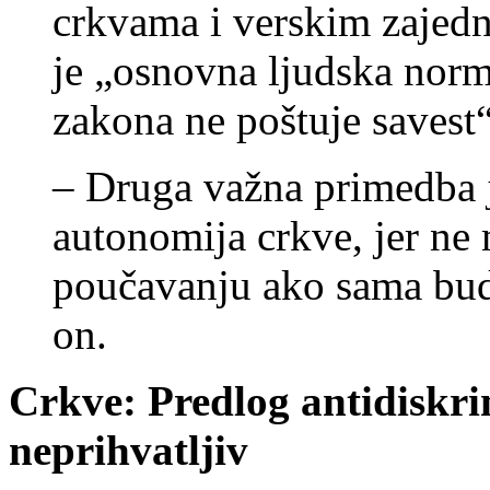
crkvama i verskim zajedn
je „osnovna ljudska norm
zakona ne poštuje savest“
– Druga važna primedba 
autonomija crkve, jer ne 
poučavanju ako sama bude
on.
Crkve: Predlog antidiskr
neprihvatljiv