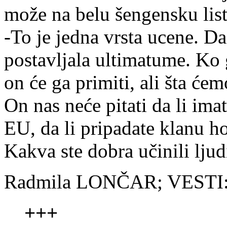
može na belu šengensku lis
-To je jedna vrsta ucene. Da
postavljala ultimatume. Ko
on će ga primiti, ali šta ć
On nas neće pitati da li ima
EU, da li pripadate klanu h
Kakva ste dobra učinili lju
Radmila LONČAR; VESTI:
+++