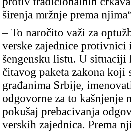
protiv tradicionalnih crkava
širenja mržnje prema njima“
– To naročito važi za optužb
verske zajednice protivnici
šengensku listu. U situaciji
čitavog paketa zakona koji 
građanima Srbije, imenovati
odgovorne za to kašnjenje 
pokušaj prebacivanja odgovo
verskih zajednica. Prema nj