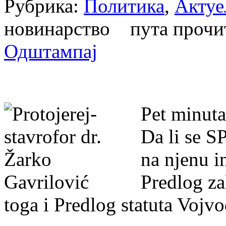
Рубрика:
Политика
,
Актуе
новинарство пута проч
Одштампај
Pet minut
Da li se S
na njenu i
Predlog za
toga i Predlog statuta Vojv