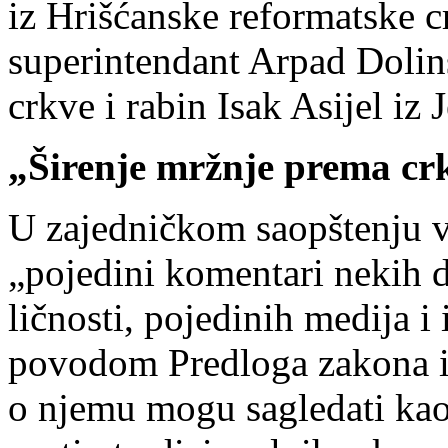
iz Hrišćanske reformatske cr
superintendant Arpad Dolins
crkve i rabin Isak Asijel iz 
„Širenje mržnje prema c
U zajedničkom saopštenju ver
„pojedini komentari nekih d
ličnosti, pojedinih medija i
povodom Predloga zakona i 
o njemu mogu sagledati kao