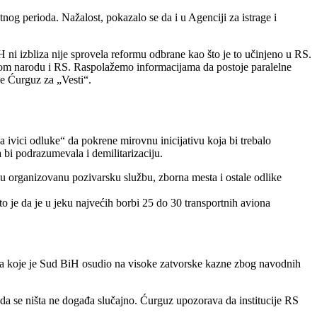
tnog perioda. Nažalost, pokazalo se da i u Agenciji za istrage i
H ni izbliza nije sprovela reformu odbrane kao što je to učinjeno u RS.
kom narodu i RS. Raspolažemo informacijama da postoje paralelne
e Ćurguz za „Vesti“.
 ivici odluke“ da pokrene mirovnu inicijativu koja bi trebalo
 bi podrazumevala i demilitarizaciju.
ju organizovanu pozivarsku službu, zborna mesta i ostale odlike
 je da je u jeku najvećih borbi 25 do 30 transportnih aviona
Srba koje je Sud BiH osudio na visoke zatvorske kazne zbog navodnih
 da se ništa ne događa slučajno. Ćurguz upozorava da institucije RS