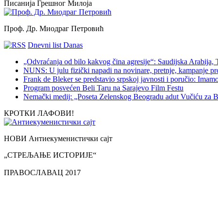
Писанија Грешног Милоја
Проф. Др. Миодраг Петровић
Dnevni list Danas
„Odvraćanja od bilo kakvog čina agresije“: Saudijska Arabija,
NUNS: U julu fizički napadi na novinare, pretnje, kampanje pr
Frank de Bleker se predstavio srpskoj javnosti i poručio: Imamo i
Program posvećen Beli Taru na Sarajevo Film Festu
Nemački medij: „Poseta Zelenskog Beogradu adut Vučiću za B
КРОТКИ ЛАФОВИ!
НОВИ Антиекуменистички сајт
„СТРЕЉАЊЕ ИСТОРИЈЕ“
ПРАВОСЛАВАЦ 2017