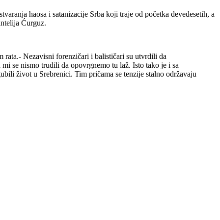
varanja haosa i satanizacije Srba koji traje od početka devedesetih, a
ntelija Ćurguz.
ata.- Nezavisni forenzičari i balističari su utvrdili da
mi se nismo trudili da opovrgnemo tu laž. Isto tako je i sa
bili život u Srebrenici. Tim pričama se tenzije stalno održavaju