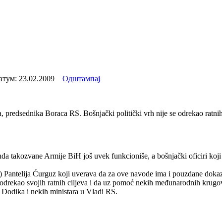
атум:
23.02.2009
Одштампај
predsednika Boraca RS. Bošnjački politički vrh nije se odrekao ratnih c
da takozvane Armije BiH još uvek funkcioniše, a bošnjački oficiri koji
Pantelija Ćurguz koji uverava da za ove navode ima i pouzdane dokaze
e odrekao svojih ratnih ciljeva i da uz pomoć nekih međunarodnih krug
a Dodika i nekih ministara u Vladi RS.