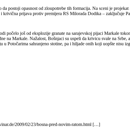
 postoji opasnost od zloupotrebe tih formacija. Na sceni je projekat st
 i krivična prijava protiv premijera RS Milorada Dodika – zaključuje Pa
di počelo još od eksplozije granate na sarajevskoj pijaci Markale tokom r
e na Markale. Nažalost, Bošnjaci su uspeli da krivicu svale na Srbe, a 
 Potočarima sahranjeno stotine, pa i hiljade onih koji uopšte nisu izgu
novinar.de/2009/02/23/bosna-pred-novim-ratom.html […]