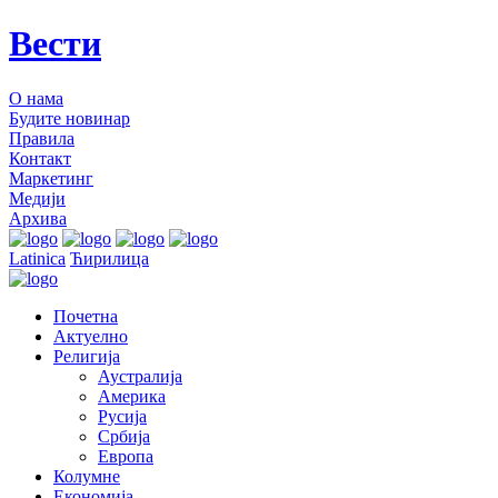
Вести
О нама
Будите новинар
Правила
Контакт
Маркетинг
Медији
Архива
Latinica
Ћирилица
Почетна
Актуелно
Религија
Аустралија
Америка
Русија
Србија
Европа
Колумне
Економија