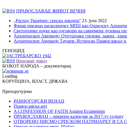
ПРАВОСЛАВЉЕ ЖИВОТ ВЕЧНИ
„Распад Украјине: српска лекција“
23. јуна 2022
Фанар признао расколничку МПЦ као Охридску Архиепи
Светоотачке поуке као одговори на савремена духовна п
Архиепископ Аверкије: Отпуштање грехова, лажна „хри
Аехиепископ Аверкије Таушев: Истинско Православље и
ГЕНОЦИД
Непознат довод
БОЈКОТ НАРОДА – документарац
Loading
КОРУПЦИЈА, ВЛАСТ, ДРЖАВА
Препоручујемо
РАВНОГОРСКИ ВЕНАЦ
Православље.нет
A CONFESSION OF FAITH Against Ecumenism
ПРАВОСЛАВАЦ – црквени календар за 2017-ту годину
ОТВОРЕНО ПИСМО СРПСКОМ ПАТРИЈАРХУ И СА 
Центар академске речи, Шабац