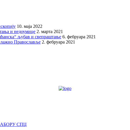
скопију
10. маја 2022
итања и недоумице
2. марта 2021
шћанска“ љубав и свепраштање
6. фебруара 2021
 лажно Православље
2. фебруара 2021
САБОРУ СПЦ