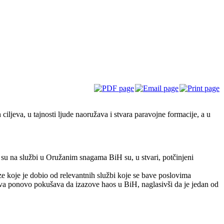
iljeva, u tajnosti ljude naoružava i stvara paravojne formacije, a u
 su na službi u Oružanim snagama BiH su, u stvari, potčinjeni
 koje je dobio od relevantnih službi koje se bave poslovima
ova ponovo pokušava da izazove haos u BiH, naglasivši da je jedan od