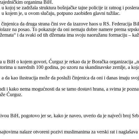
u zajedničkim organima BiH.
kojoj se zadržala struktura bošnjačke tajne policije iz ratnog i poslera
iH u kojem je, u ovom slučaju, potpuno zaobiđen glavni tužilac.
e činjenica da druga strana čini sve da izazove haos u RS. Federacija Bi
 dolaze na posao. To pokazuje da oni nemaju dobre namere prema srps
džemata“ i da svaki od tih džemata ima svoju naoružanu formaciju – kaž
sa u BiH o kojem govori, Ćurguz je rekao da je Boračka organizacija „na
ostorima u narednih 100 godina, po uzoru na skandinavske zemlje, a koja
a da kao ilustracija može da posluži činjenica da oni i danas imaju svo
adi i kako nema mogućnosti da se tamo dostavi hrana, a svima je poznato
aže Ćurguz.
nivou BiH, pogotovo jer se, kako je naveo, uverio da je najveći broj 
 sajtovima nalaze otvoreni pozivi muslimanima za verski rat i naglašava