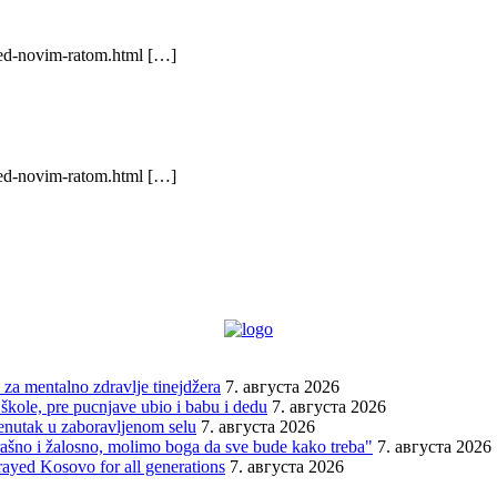
red-novim-ratom.html […]
red-novim-ratom.html […]
za mentalno zdravlje tinejdžera
7. августа 2026
škole, pre pucnjave ubio i babu i dedu
7. августа 2026
renutak u zaboravljenom selu
7. августа 2026
trašno i žalosno, molimo boga da sve bude kako treba"
7. августа 2026
rayed Kosovo for all generations
7. августа 2026