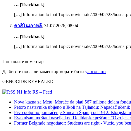
… [Trackback]
[…] Information to that Topic: novinar.de/2009/02/23/bosna-p
คาสิโนเกาหลี
,
31.07.2026, 08:04
… [Trackback]
[…] Information to that Topic: novinar.de/2009/02/23/bosna-p
Пошаљите коментар
Да би сте послали коментар морате бити
улоговани
GENOCIDE REVEALED
N1 Info RS – Feed
Nova kazna za Metu: Moraće da plati 567 miliona dolara fondu 
Petoro nastavnika ubijeno u školi na Tajlandu: Napadač učenik 
Prvo potpuno pomračenje Sunca u Španiji od 1912: Istorijski t
Evakuisani meštani naselja kod Deliblatske peščare: "Ovo je s
Former Belgrade negotiator: Students are right - Vucic, you bet