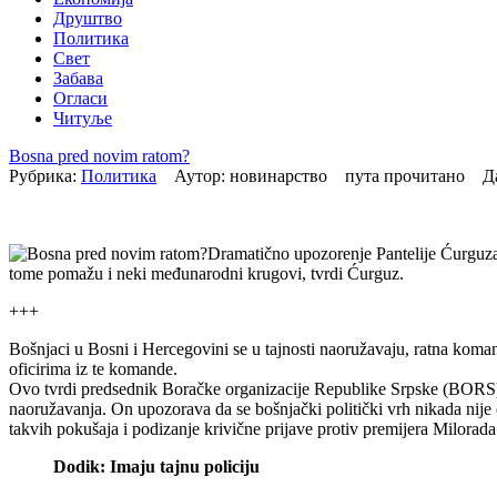
Друштво
Политика
Свет
Забава
Огласи
Читуље
Bosna pred novim ratom?
Рубрика:
Политика
Аутор: новинарство пута прочитано Д
Dramatično upozorenje Pantelije Ćurguza, 
tome pomažu i neki međunarodni krugovi, tvrdi Ćurguz.
+++
Bošnjaci u Bosni i Hercegovini se u tajnosti naoružavaju, ratna koman
oficirima iz te komande.
Ovo tvrdi predsednik Boračke organizacije Republike Srpske (BORS) 
naoružavanja. On upozorava da se bošnjački politički vrh nikada nij
takvih pokušaja i podizanje krivične prijave protiv premijera Milorad
Dodik: Imaju tajnu policiju