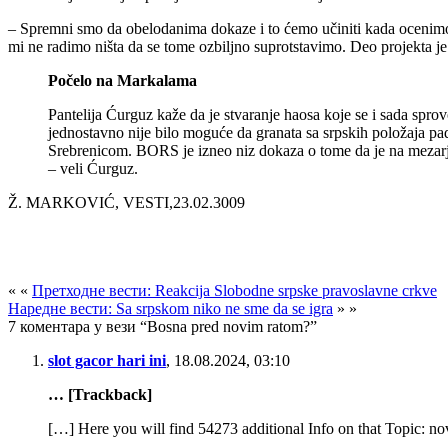
– Spremni smo da obelodanima dokaze i to ćemo učiniti kada ocenimo da
mi ne radimo ništa da se tome ozbiljno suprotstavimo. Deo projekta je
Počelo na Markalama
Pantelija Ćurguz kaže da je stvaranje haosa koje se i sada sprovo
jednostavno nije bilo moguće da granata sa srpskih položaja padn
Srebrenicom. BORS je izneo niz dokaza o tome da je na mezarju u
– veli Ćurguz.
Ž. MARKOVIĆ, VESTI,23.02.3009
« «
Претходне вести: Reаkcija Slobodne srpske pravoslavne crkve
Наредне вести: Sa srpskom niko ne sme da se igra
» »
7 коментара у вези “Bosna pred novim ratom?”
slot gacor hari ini
,
18.08.2024, 03:10
… [Trackback]
[…] Here you will find 54273 additional Info on that Topic: 