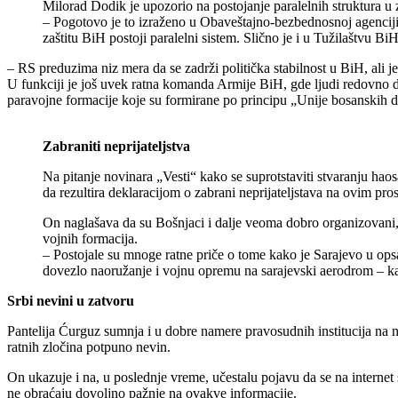
Milorad Dodik je upozorio na postojanje paralelnih struktura 
– Pogotovo je to izraženo u Obaveštajno-bezbednosnoj agenciji u 
zaštitu BiH postoji paralelni sistem. Slično je i u Tužilaštvu B
– RS preduzima niz mera da se zadrži politička stabilnost u BiH, ali j
U funkciji je još uvek ratna komanda Armije BiH, gde ljudi redovno
paravojne formacije koje su formirane po principu „Unije bosanskih 
Zabraniti neprijateljstva
Na pitanje novinara „Vesti“ kako se suprotstaviti stvaranju hao
da rezultira deklaracijom o zabrani neprijateljstava na ovim pr
On naglašava da su Bošnjaci i dalje veoma dobro organizovani, 
vojnih formacija.
– Postojale su mnoge ratne priče o tome kako je Sarajevo u ops
dovezlo naoružanje i vojnu opremu na sarajevski aerodrom – k
Srbi nevini u zatvoru
Pantelija Ćurguz sumnja i u dobre namere pravosudnih institucija na 
ratnih zločina potpuno nevin.
On ukazuje i na, u poslednje vreme, učestalu pojavu da se na internet
ne obraćaju dovoljno pažnje na ovakve informacije.