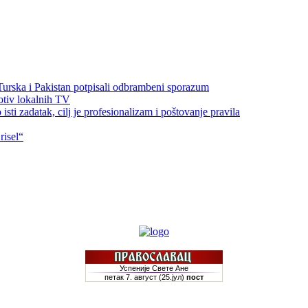
 Turska i Pakistan potpisali odbrambeni sporazum
otiv lokalnih TV
sti zadatak, cilj je profesionalizam i poštovanje pravila
risel“