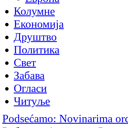
Колумне
Економија
Друштво
Политика
Свет
Забава
Огласи
Читуље
Podsećamo: Novinarima or