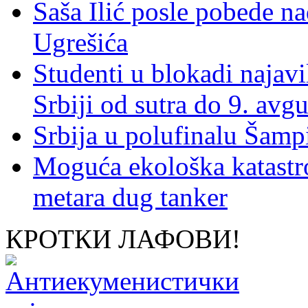
Saša Ilić posle pobede n
Ugrešića
Studenti u blokadi najav
Srbiji od sutra do 9. avgu
Srbija u polufinalu Šamp
Moguća ekološka katastr
metara dug tanker
КРОТКИ ЛАФОВИ!