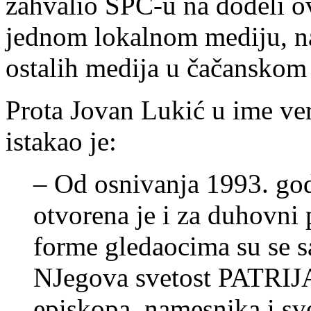
zahvalio SPC-u na dodeli o
jednom lokalnom mediju, na
ostalih medija u čačanskom 
Prota Jovan Lukić u ime ver
istakao je:
– Od osnivanja 1993. go
otvorena je i za duhovni
forme gledaocima su se s
NJegova svetost PATRIJA
episkopa, namesnika i sv