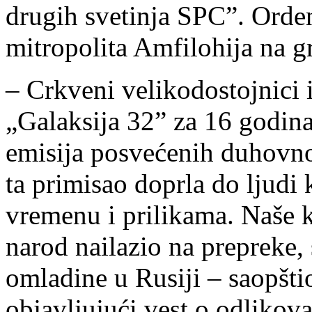
drugih svetinja SPC”. Orden
mitropolita Amfilohija na g
– Crkveni velikodostojnici i
„Galaksija 32” za 16 godina
emisija posvećenih duhovno
ta primisao doprla do ljudi
vremenu i prilikama. Naše k
narod nailazio na prepreke,
omladine u Rusiji – saopšti
objavljujući vest o odlikova