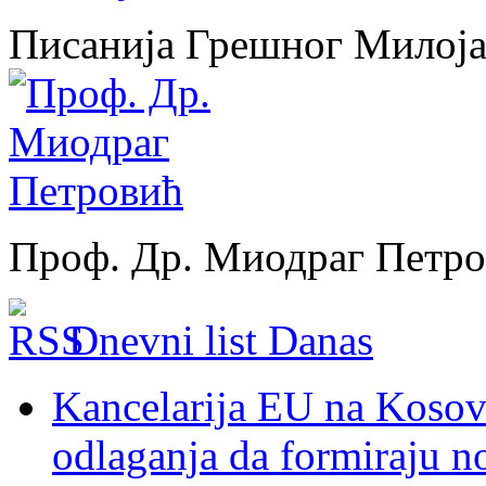
Писанија Грешног Милој
Проф. Др. Миодраг Петр
Dnevni list Danas
Kancelarija EU na Kosovu:
odlaganja da formiraju no