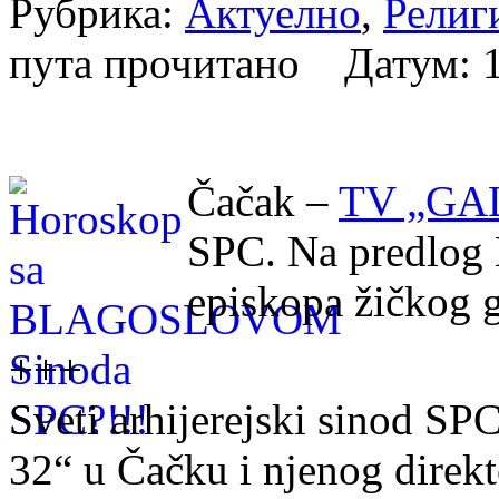
Рубрика:
Актуелно
,
Религ
пута прочитано Датум:
Čačak –
TV „GA
SPC. Na predlog 
episkopa žičkog 
+++
Sveti arhijerejski sinod SP
32“ u Čačku i njenog direk