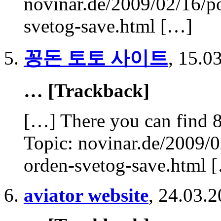
novinar.de/2009/02/16/
svetog-save.html […]
꽁돈 토토 사이트
,
15.03
… [Trackback]
[…] There you can find 8
Topic: novinar.de/2009/
orden-svetog-save.html 
aviator website
,
24.03.2