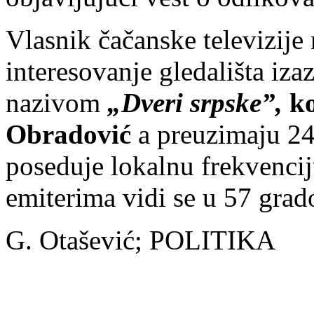
Vlasnik čačanske televizije 
interesovanje gledališta iza
nazivom
„Dveri srpske”,
ko
Obradović
a preuzimaju 24 
poseduje lokalnu frekvencij
emiterima vidi se u 57 grad
G. Otašević; POLITIKA