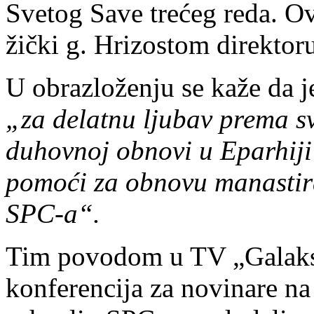
Svetog Save trećeg reda. Ov
žički g. Hrizostom direktoru
U obrazloženju se kaže da j
„za delatnu ljubav prema sv
duhovnoj obnovi u Eparhiji 
pomoći za obnovu manastira
SPC-a“.
Tim povodom u TV „Galaksij
konferencija za novinare na