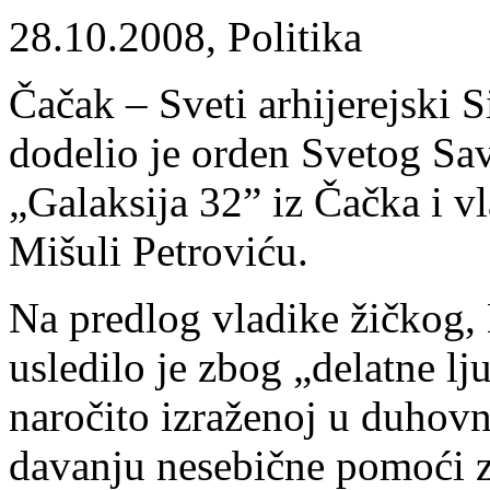
28.10.2008, Politika
Čačak – Sveti arhijerejski 
dodelio je orden Svetog Save
„Galaksija 32” iz Čačka i v
Mišuli Petroviću.
Na predlog vladike žičkog,
usledilo je zbog „delatne lj
naročito izraženoj u duhovn
davanju nesebične pomoći z