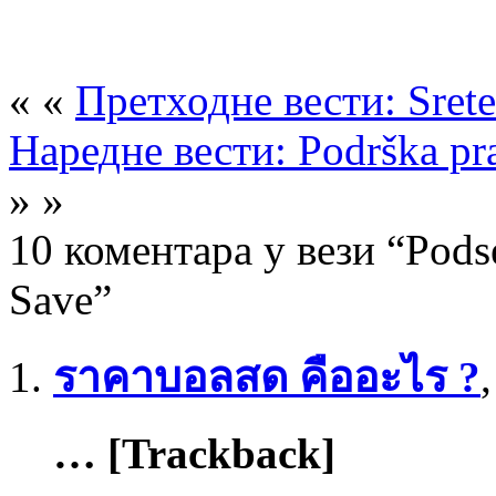
« «
Претходне вести: Srete
Наредне вести: Podrška pr
» »
10 коментара у вези “Pods
Save”
ราคาบอลสด คืออะไร ?
… [Trackback]