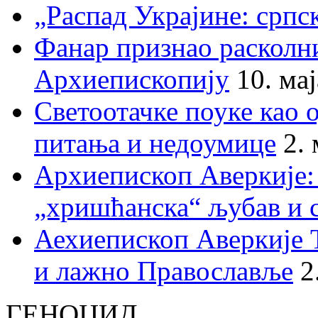
„Распад Украјине: српс
Фанар признао раскол
Архиепископију
10. ма
Светоотачке поуке као 
питања и недоумице
2.
Архиепископ Аверкије:
„хришћанска“ љубав и 
Аехиепископ Аверкије 
и лажно Православље
2
ГЕНОЦИД