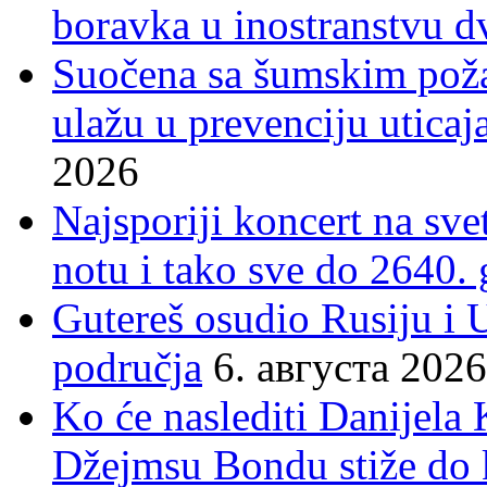
boravka u inostranstvu d
Suočena sa šumskim poža
ulažu u prevenciju uticaj
2026
Najsporiji koncert na sv
notu i tako sve do 2640.
Gutereš osudio Rusiju i 
područja
6. августа 2026
Ko će naslediti Danijela
Džejmsu Bondu stiže do 