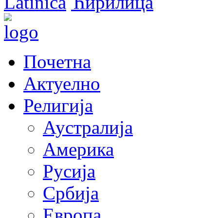
Latinica
Ћирилица
Почетна
Актуелно
Религија
Аустралија
Америка
Русија
Србија
Европа