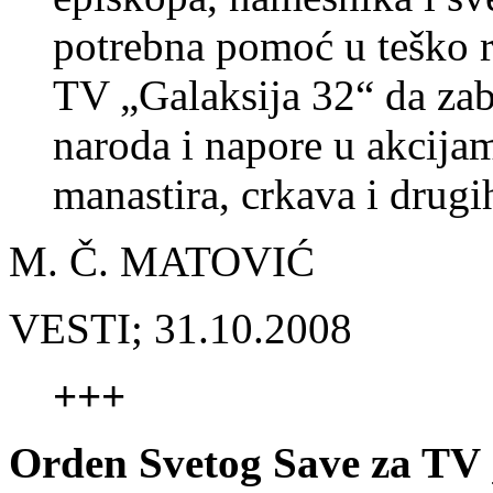
potrebna pomoć u teško r
TV „Galaksija 32“ da zab
naroda i napore u akcija
manastira, crkava i drugih
M. Č. MATOVIĆ
VESTI; 31.10.2008
+++
Orden Svetog Save za TV 