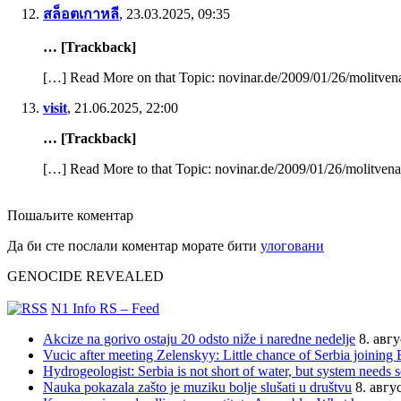
สล็อตเกาหลี
,
23.03.2025, 09:35
… [Trackback]
[…] Read More on that Topic: novinar.de/2009/01/26/molitvena
visit
,
21.06.2025, 22:00
… [Trackback]
[…] Read More to that Topic: novinar.de/2009/01/26/molitvena
Пошаљите коментар
Да би сте послали коментар морате бити
улоговани
GENOCIDE REVEALED
N1 Info RS – Feed
Akcize na gorivo ostaju 20 odsto niže i naredne nedelje
8. авг
Vucic after meeting Zelenskyy: Little chance of Serbia joining 
Hydrogeologist: Serbia is not short of water, but system needs 
Nauka pokazala zašto je muziku bolje slušati u društvu
8. авгу