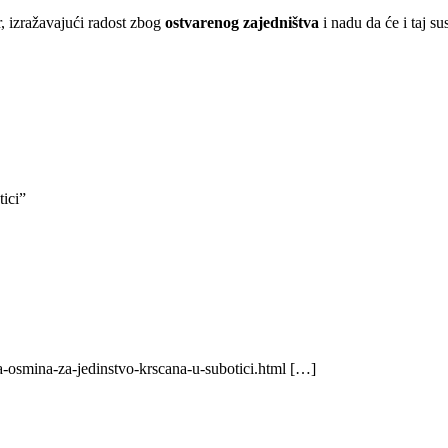
, izražavajući radost zbog
ostvarenog zajedništva
i nadu da će i taj s
ici”
a-osmina-za-jedinstvo-krscana-u-subotici.html […]