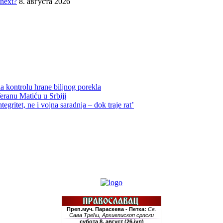
 next?
8. августа 2026
la kontrolu hrane biljnog porekla
Veranu Matiću u Srbiji
tegritet, ne i vojna saradnja – dok traje rat’