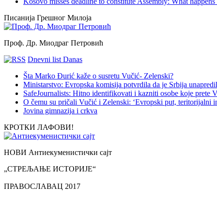
Kosovo misses deadline to constitute Assembly: What happens
Писанија Грешног Милоја
Проф. Др. Миодраг Петровић
Dnevni list Danas
Šta Marko Đurić kaže o susretu Vučić- Zelenski?
Ministarstvo: Evropska komisija potvrdila da je Srbija unapredi
SafeJournalists: Hitno identifikovati i kazniti osobe koje prete 
O čemu su pričali Vučić i Zelenski: ‘Evropski put, teritorijalni in
Jovina gimnazija i crkva
КРОТКИ ЛАФОВИ!
НОВИ Антиекуменистички сајт
„СТРЕЉАЊЕ ИСТОРИЈЕ“
ПРАВОСЛАВАЦ 2017