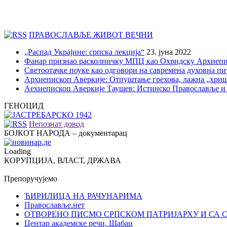
ПРАВОСЛАВЉЕ ЖИВОТ ВЕЧНИ
„Распад Украјине: српска лекција“
23. јуна 2022
Фанар признао расколничку МПЦ као Охридску Архиепи
Светоотачке поуке као одговори на савремена духовна п
Архиепископ Аверкије: Отпуштање грехова, лажна „хри
Аехиепископ Аверкије Таушев: Истинско Православље и
ГЕНОЦИД
Непознат довод
БОЈКОТ НАРОДА – документарац
Loading
КОРУПЦИЈА, ВЛАСТ, ДРЖАВА
Препоручујемо
ЋИРИЛИЦА НА РАЧУНАРИМА
Православље.нет
ОТВОРЕНО ПИСМО СРПСКОМ ПАТРИЈАРХУ И СА 
Центар академске речи, Шабац