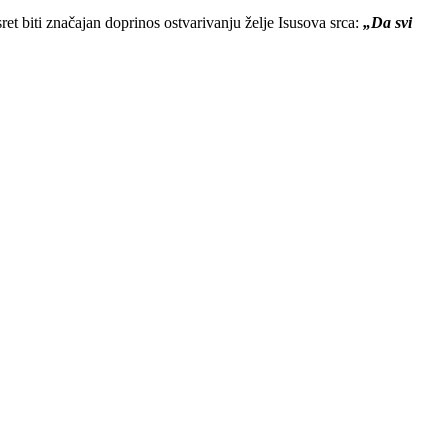
usret biti značajan doprinos ostvarivanju želje Isusova srca:
„Da svi