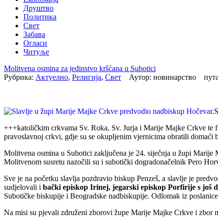
Друштво
Политика
Свет
Забава
Огласи
Читуље
Molitvena osmina za jedinstvo kršćana u Subotici
Рубрика:
Актуелно
,
Религија
,
Свет
Аутор: новинарство пута
S
+++
katoličkim crkvama Sv. Roka, Sv. Jurja i Marije Majke Crkve te f
pravoslavnoj crkvi, gdje su se okupljenim vjernicima obratili domaći
Molitvena osmina u Subotici zaključena je 24. siječnja u župi Marije M
Molitvenom susretu nazočili su i subotički dogradonačelnik Pero Hor
Sve je na početku slavlja pozdravio biskup Penzeš, a slavlje je pred
sudjelovali i
bački episkop Irinej, jegarski episkop Porfirije s jo
Subotičke biskupije i Beogradske nadbiskupije. Odlomak iz poslani
Na misi su pjevali združeni zborovi župe Marije Majke Crkve i zbor