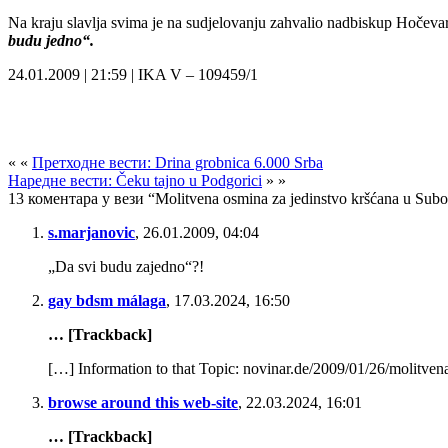
Na kraju slavlja svima je na sudjelovanju zahvalio nadbiskup Hočevar
budu jedno“.
24.01.2009 | 21:59 | IKA V – 109459/1
« «
Претходне вести: Drina grobnica 6.000 Srba
Наредне вести: Čeku tajno u Podgorici
» »
13 коментара у вези “Molitvena osmina za jedinstvo kršćana u Subot
s.marjanovic
,
26.01.2009, 04:04
„Da svi budu zajedno“?!
gay bdsm málaga
,
17.03.2024, 16:50
… [Trackback]
[…] Information to that Topic: novinar.de/2009/01/26/molitven
browse around this web-site
,
22.03.2024, 16:01
… [Trackback]