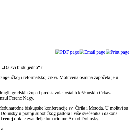
i „Da svi budu jedno“ u
angeličkoj i reformatskoj crkvi. Molitvena osmina započela je u
 drugih gradskih župa i predstavnici ostalih kršćanskih Crkava.
onzul Ferenc Nagy.
 Međunarodne biskupske konferencije sv. Ćirila i Metoda. U molitvi su
Dolinsky u pratnji subotičkog pastora i više svećenika i đakona
 Irenej
dok je evanđelje tumačio mr. Arpad Dolinsky.
ća.