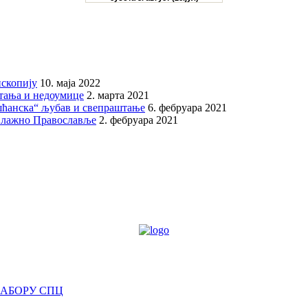
скопију
10. маја 2022
итања и недоумице
2. марта 2021
шћанска“ љубав и свепраштање
6. фебруара 2021
 лажно Православље
2. фебруара 2021
САБОРУ СПЦ