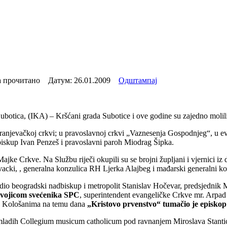
 прочитано Датум:
26.01.2009
Одштампај
ubotica, (IKA) – Kršćani grada Subotice i ove godine su zajedno molil
ranjevačkoj crkvi; u pravoslavnoj crkvi „Vaznesenja Gospodnjeg“, u ev
 biskup Ivan Penzeš i pravoslavni paroh Miodrag Šipka.
ajke Crkve. Na Službu riječi okupili su se brojni župljani i vjernici iz
vacki, , generalna konzulica RH Ljerka Alajbeg i mađarski generalni k
vodio beogradski nadbiskup i metropolit Stanislav Hočevar, predsjednik
š dvojicom svećenika SPC
, superintendent evangeličke Crkve mr. Arpad 
ce Kološanima na temu dana
„Kristovo prvenstvo“ tumačio je episkop
 mladih Collegium musicum catholicum pod ravnanjem Miroslava Stanti