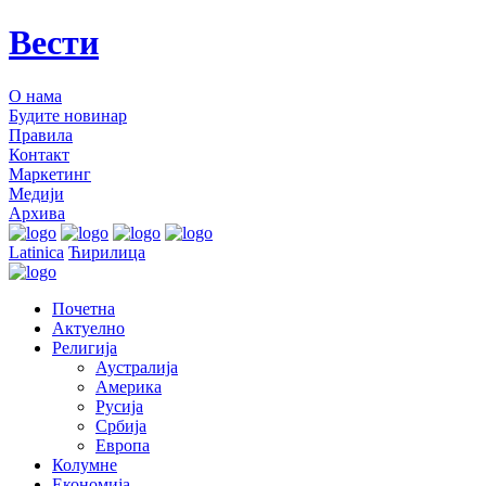
Вести
О нама
Будите новинар
Правила
Контакт
Маркетинг
Медији
Архива
Latinica
Ћирилица
Почетна
Актуелно
Религија
Аустралија
Америка
Русија
Србија
Европа
Колумне
Економија