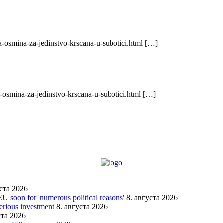
-osmina-za-jedinstvo-krscana-u-subotici.html […]
-osmina-za-jedinstvo-krscana-u-subotici.html […]
уста 2026
EU soon for 'numerous political reasons'
8. августа 2026
serious investment
8. августа 2026
ста 2026