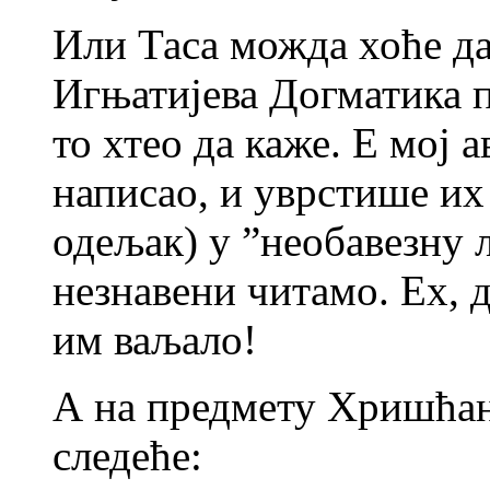
Или Таса можда хоће да
Игњатијева Догматика п
то хтео да каже. Е мој 
написао, и уврстише их 
одељак) у ”необавезну 
незнавени читамо. Ех, д
им ваљало!
А на предмету Хришћан
следеће: