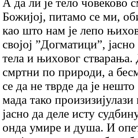
А да ли је тело човеково
Божијој, питамо се ми, об
као што нам је лепо њихо
својој ”Догматици”, јасно
тела и њиховог стварања. 
смртни по природи, а бес
се да не тврде да је нешт
мада тако произизијулази 
јасно да деле исту судбину
онда умире и душа. И опе