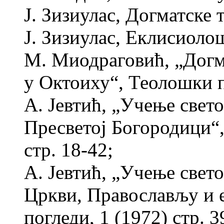
Ј. Зизиулас, Догматске 
Ј. Зизиулас, Еклисиоло
М. Миодраговић, „Догм
у Октоиху“, Теолошки по
А. Јевтић, „Учење свет
Пресветој Богородици“,
стр. 18-42;
А. Јевтић, „Учење свет
Цркви, Православљу и 
погледи, 1 (1972) стр. 3