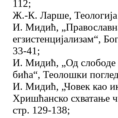
112;
Ж.-К. Ларше, Теологиј
И. Мидић, „Православн
егзистенцијализам“, Бог
33-41;
И. Мидић, „Од слободе 
бића“, Теолошки погледи
И. Мидић, „Човек као и
Хришћанско схватање чо
стр. 129-138;