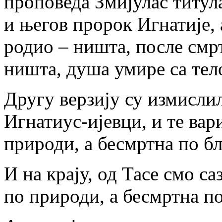
проповеда Змијулас титул
и његов пророк Игнатије, а
родио – ништа, после смр
ништа, душа умире са тел
Другу верзију су измисли
Игнатиус-ијевци, и те вар
природи, а бесмртна по бл
И на крају, од Тасе смо са
по природи, а бесмртна п