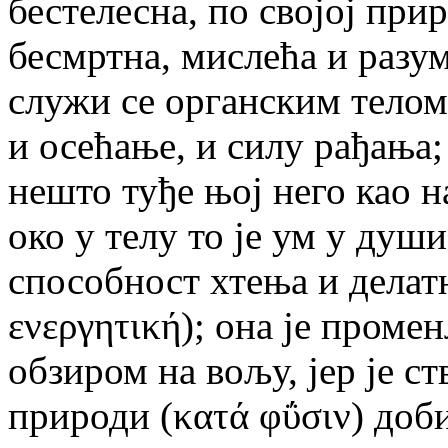
бестелесна, по својој при
бесмртна, мислећа и разум
служи се органским телом 
и осећање, и силу рађања;
нешто туђе њој него као н
око у телу то је ум у душ
способност хтења и делатн
ενεργητική); она је проме
обзиром на вољу, јер је ст
природи (κατά φΰσιν) доб