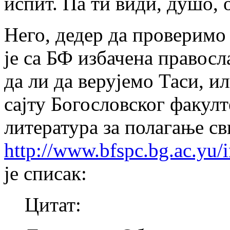
испит. Па ти види, душо, 
Него, дедер да проверимо 
је са БФ избачена правосл
да ли да верујемо Таси, 
сајту Богословског факулт
литература за полагање св
http://www.bfspc.bg.ac.yu/
је списак:
Цитат: