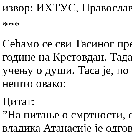
извор: ИХТУС, Православ
***
Сећамо се сви Тасиног пр
године на Крстовдан. Тада
учењу о души. Таса је, по
нешто овако:
Цитат:
”На питање о смртности, 
владика Атанасије је одгов