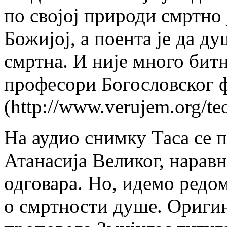
по својој природи смртно 
Божијој, а поента је да ду
смртна. И није много бит
професори Богословског ф
(http://www.verujem.org/teo
На аудио снимку Таса се п
Атанасија Великог, нарав
одговара. Но, идемо редом
о смртности душе. Оригина