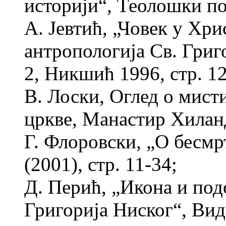
историји“, Теолошки пог
А. Јевтић, „Човек у Хр
антропологија Св. Григ
2, Никшић 1996, стр. 1
В. Лоски, Оглед о мис
цркве, Манастир Хиланд
Г. Флоровски, „О бесм
(2001), стр. 11-34;
Д. Перић, „Икона и под
Григорија Ниског“, Видо