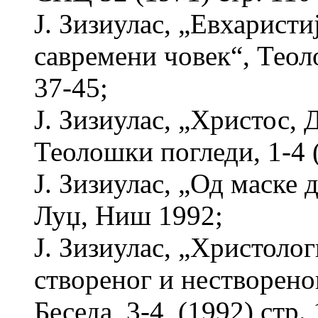
Ј. Зизиулас, „Евхаристи
савремени човек“, Теол
37-45;
Ј. Зизиулас, „Христос, 
Теолошки погледи, 1-4 (
Ј. Зизиулас, „Од маске
Луџ, Ниш 1992;
Ј. Зизиулас, „Христолог
створеног и нестворено
Беседа, 3-4, (1992) стр.