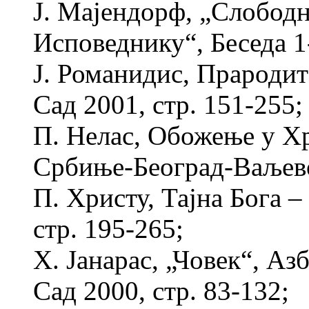
Ј. Мајендорф, „Слобод
Исповеднику“, Беседа 1-
Ј. Романидис, Прародит
Сад 2001, стр. 151-255;
П. Нелас, Обожење у Х
Србиње-Београд-Ваљево
П. Христу, Тајна Бога –
стр. 195-265;
Х. Јанарас, „Човек“, Аз
Сад 2000, стр. 83-132;