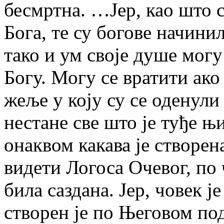
бесмртна. …Јер, као што с
Бога, те су богове начинил
тако и ум своје душе могу
Богу. Могу се вратити ак
жеље у коју су се оденули 
нестане све што је туђе 
онаквом какава је створена
видети Логоса Очевог, по 
била саздана. Јер, човек ј
створен је по Његовом под