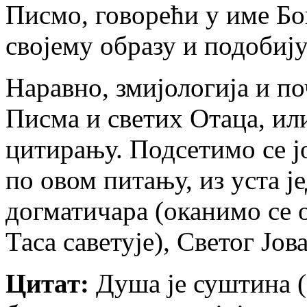
Писмо, говорећи у име Бо
својему образу и подобију 
Наравно, змијологија и п
Писма и светих Отаца, ил
цитирању. Подсетимо се ј
по овом питању, из уста ј
догматичара (оканимо се 
Таса саветује), Светог Јо
Цитат:
Душа је суштина (