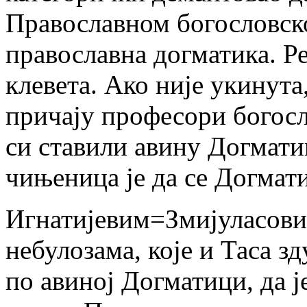
Православном богословск
православна догматика. Ре
клевета. Ако није укинута
причају професори богосл
си ставили авину Догмати
чињеница је да се Догмат
Игнатијевим=Змијуласов
небулозама, које и Таса з
по авиној Догматици, да ј