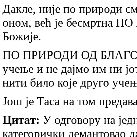
Дакле, није по природи см
оном, већ је бесмртна
Божије.
ПО ПРИРОДИ ОД БЛАГОДА
учење и не дајмо им ни јо
нити било које друго уче
Још је Таса на том предав
Цитат:
У одговору на једн
категорички демантовао да