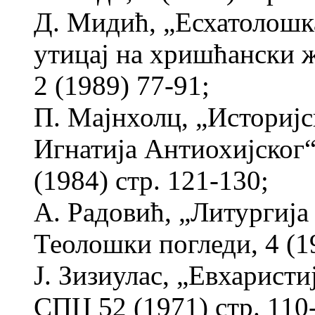
Д. Мидић, „Есхатолошк
утицај на хришћански ж
2 (1989) 77-91;
П. Мајнхолц, „Историј
Игнатија Антиохијског“
(1984) стр. 121-130;
А. Радовић, „Литургиј
Теолошки погледи, 4 (19
Ј. Зизиулас, „Евхаристи
СПЦ 52 (1971) стр. 110