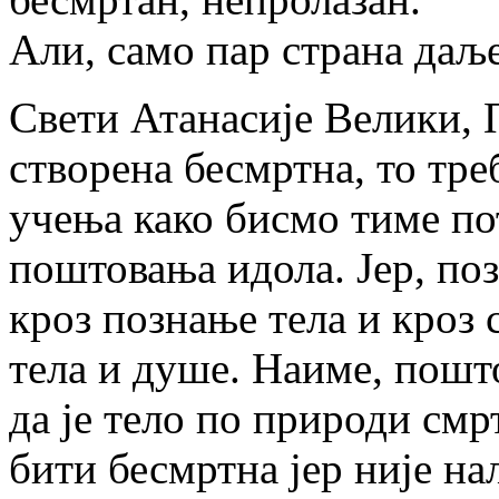
Али, само пар страна даљ
Свети Атанасије Велики, П
створена бесмртна, то тре
учења како бисмо тиме п
поштовања идола. Јер, п
кроз познање тела и кроз 
тела и душе. Наиме, пошто
да је тело по природи см
бити бесмртна јер није нал