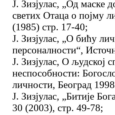
Ј. Зизјулас, „Од маске 
светих Отаца о појму л
(1985) стр. 17-40;
Ј. Зизјулас, „О бићу ли
персоналности“, Источни
Ј. Зизјулас, О људској 
неспособности: Богосл
личности, Београд 1998
Ј. Зизјулас, „Битије Бо
30 (2003), стр. 49-78;