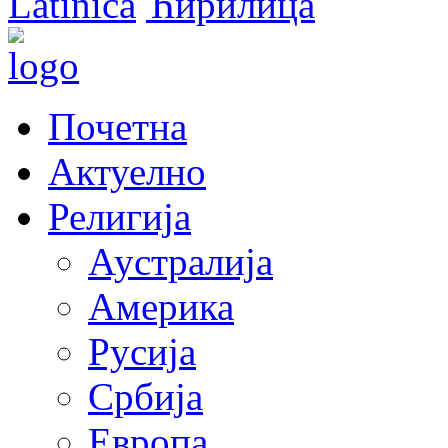
Latinica
Ћирилица
Почетна
Актуелно
Религија
Аустралија
Америка
Русија
Србија
Европа