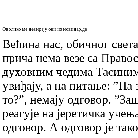
Оволико ме невирају ови из новинар.де
Већина нас, обичног света
прича нема везе са Право
духовним чедима Тасиним,
увиђају, а на питање: ”Па 
то?”, немају одговор. ”За
реагује на јеретичка учења
одговор. А одговор је та