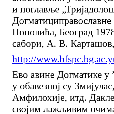
и поглавље „Тријадолош
Догматициправославне 
Поповића, Београд 1978
сабори, А. В. Карташов,
http://www.bfspc.bg.ac.y
Ево авине Догматике у 
у обавезној су Змијулас
Амфилохије, итд. Дакле
својим лажљивим очим