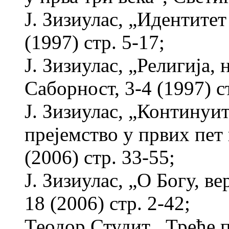
Ј. Зизиулас, „Идентитет
(1997) стр. 5-17;
Ј. Зизиулас, „Религија,
Саборност, 3-4 (1997) ст
Ј. Зизиулас, „Континуи
прејемство у првих пет 
(2006) стр. 33-55;
Ј. Зизиулас, „О Богу, в
18 (2006) стр. 2-42;
Теодор Студит, „Треће 