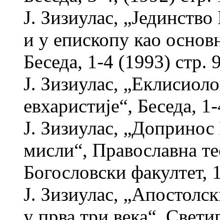
Ј. Зизиулас, „Јединство
и у епископу као основ
Беседа, 1-4 (1993) стр. 
Ј. Зизиулас, „Еклисиол
евхаристије“, Беседа, 1-
Ј. Зизиулас, „Допринос
мисли“, Православна т
Богословски факултет, 1
Ј. Зизиулас, „Апостолс
у прва три века“, Светиг