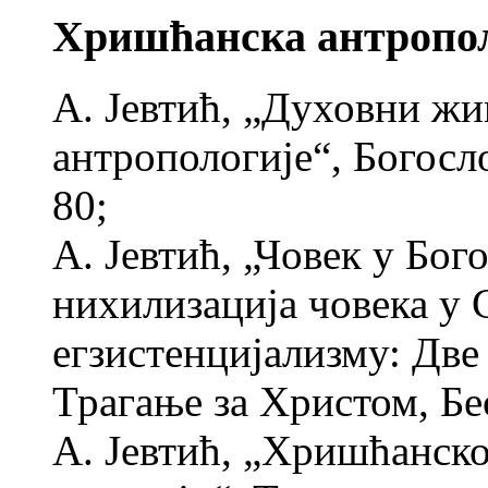
Хришћанска антропол
А. Јевтић, „Духовни жи
антропологије“, Богосло
80;
А. Јевтић, „Човек у Бог
нихилизација човека у
егзистенцијализму: Две
Трагање за Христом, Бе
А. Јевтић, „Хришћанско