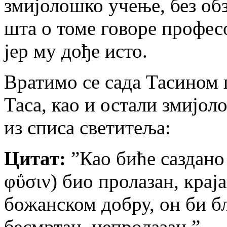
змијолошко учење, без об
шта о томе говоре профес
јер му дође исто.
Вратимо се сада Тасином 
Таса, као и остали змијоло
из списа светитеља:
Цитат:
”Као биће саздано 
φΰσιν) био пролазан, краја
божанском добру, он би б
бесмртан, непролазан.”