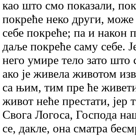
као што смо показали, пок
покреће неко други, може
себе покреће; па и након 
даље покреће саму себе. Је
него умире тело зато што 
ако је живела животом изв
са њим, тим пре ће живети
живот неће престати, јер т
Свога Логоса, Господа на
се, дакле, она сматра бесм