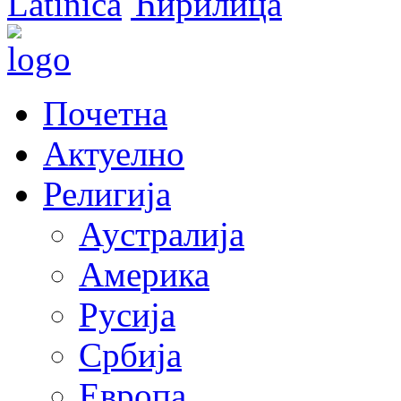
Latinica
Ћирилица
Почетна
Актуелно
Религија
Аустралија
Америка
Русија
Србија
Европа