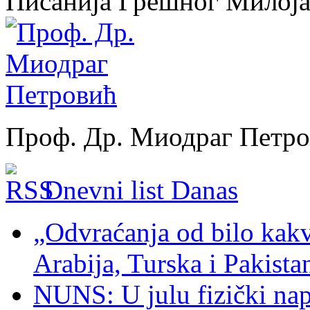
Писанија Грешног Милој
Проф. Др. Миодраг Петр
Dnevni list Danas
„Odvraćanja od bilo kakv
Arabija, Turska i Pakist
NUNS: U julu fizički nap