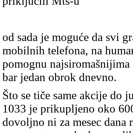
priključili Mts-u
od sada je moguće da svi gr
mobilnih telefona, na huma
pomognu najsiromašnijima 
bar jedan obrok dnevno.
Što se tiče same akcije do 
1033 je prikupljeno oko 600
dovoljno ni za mesec dana r