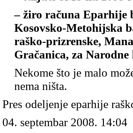
– žiro računa Eparhije
Kosovsko-Metohijska ba
raško-prizrenske, Mana
Gračanica, za Narodne 
Nekome što je malo mož
nema ništa.
Pres odeljenje eparhije rašk
04. septembar 2008. 14:04