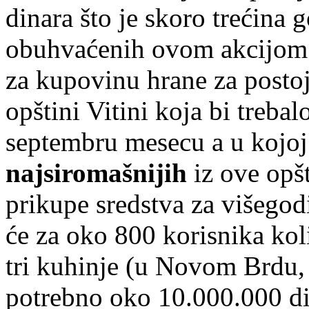
dinara što je skoro trećina 
obuhvaćenih ovom akcijom. 
za kupovinu hrane za postoj
opštini Vitini koja bi treb
septembru mesecu a u kojoj 
najsiromašnijih
iz ove opš
prikupe sredstva za višegod
će za oko 800 korisnika kol
tri kuhinje (u Novom Brdu, 
potrebno oko 10.000.000 di