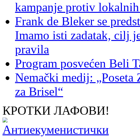
kampanje protiv lokalni
Frank de Bleker se predst
Imamo isti zadatak, cilj 
pravila
Program posvećen Beli T
Nemački medij: „Poseta 
za Brisel“
КРОТКИ ЛАФОВИ!