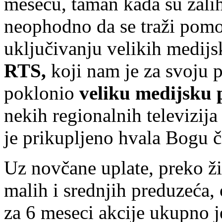
mesecu, taman kada su zalih
neophodno da se traži pomo
uključivanju velikih medijs
RTS,
koji nam je za svoju 
poklonio
veliku medijsku
nekih regionalnih televizij
je prikupljeno hvala Bogu č
Uz novčane uplate, preko ži
malih i srednjih preduzeća, 
za 6 meseci akcije ukupno 