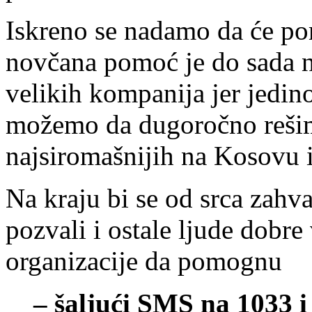
Iskreno se nadamo da će pom
novčana pomoć je do sada na
velikih kompanija jer jedi
možemo da dugoročno rešim
najsiromašnijih na Kosovu i
Na kraju bi se od srca zahva
pozvali i ostale ljude dobre
organizacije da pomognu
– šaljući SMS na 1033 i