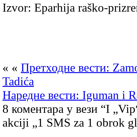
Izvor: Eparhija raško-prizr
« «
Претходне вести: Zamon
Tadića
Наредне вести: Iguman i R
8 коментара у вези “I „Vip
akciji „1 SMS za 1 obrok 