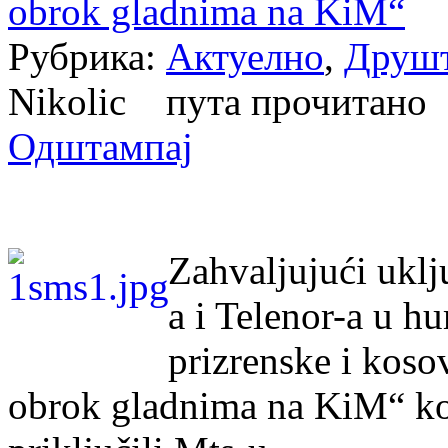
obrok gladnima na KiM“
Рубрика:
Актуелно
,
Друш
Nikolic пута прочитан
Одштампај
Zahvaljujući uklj
a i Telenor-a u h
prizrenske i kos
obrok gladnima na KiM“ ko