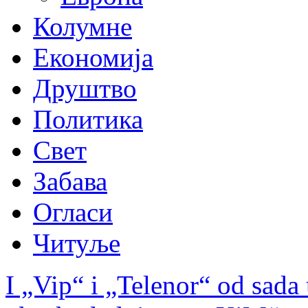
Колумне
Економија
Друштво
Политика
Свет
Забава
Огласи
Читуље
I „Vip“ i „Telenor“ od sad