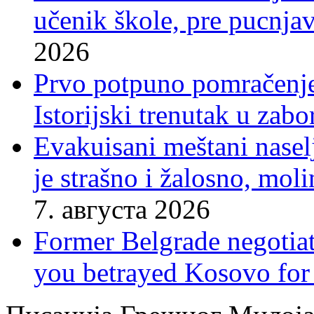
učenik škole, pre pucnjav
2026
Prvo potpuno pomračenje
Istorijski trenutak u zab
Evakuisani meštani nasel
je strašno i žalosno, mo
7. августа 2026
Former Belgrade negotiato
you betrayed Kosovo for 