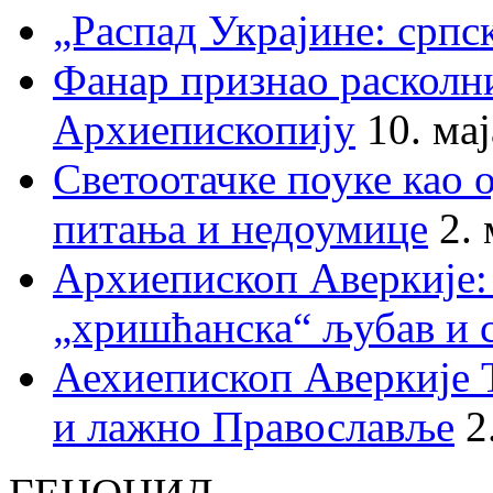
„Распад Украјине: српс
Фанар признао раскол
Архиепископију
10. ма
Светоотачке поуке као 
питања и недоумице
2.
Архиепископ Аверкије:
„хришћанска“ љубав и 
Аехиепископ Аверкије 
и лажно Православље
2