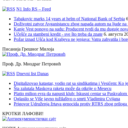
N1 Info RS – Feed
Tabakovic marks 14 years at helm of National Bank of Serbia
6
Doživotni zatvor Avganistancu zbog napada autom na ljude n
Kanje Vest ponovo na sudu: Producent tvrdi da mu duguje nov
Učešće za stambeni kredit - sve što treba da znate
6. августа 2
Požar iznad Ušća kod Kraljeva ne jenjava: Vatra zahvatila i b
Писанија Грешног Милоја
Проф. Др. Миодраг Петровић
Dnevni list Danas
Digitalizovao katastar, vodio rat sa sindikatima i Vesićem: Ko
Šta zalutala Maskova raketa može da otkrije o Mesecu
Platio milion evra da napusti klub: Iskusni centar sa Paskvalom
Oglasilo se Više javno tužilaštvo o smrti Vladimira Cvijana
Prigovor Udruženja žrtava genocida protiv RTRS zbog priloga 
КРОТКИ ЛАФОВИ!