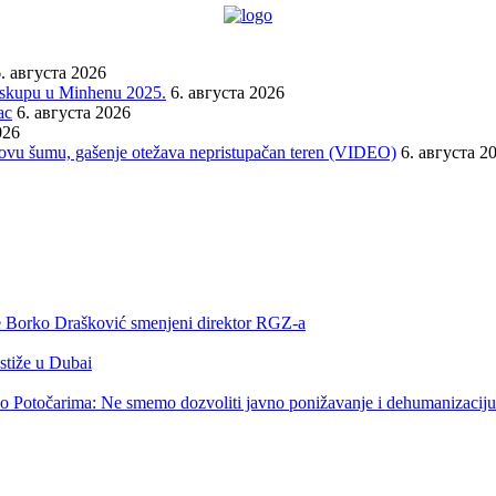
. августа 2026
a skupu u Minhenu 2025.
6. августа 2026
ac
6. августа 2026
026
orovu šumu, gašenje otežava nepristupačan teren (VIDEO)
6. августа 2
 je Borko Drašković smenjeni direktor RGZ-a
 stiže u Dubai
o Potočarima: Ne smemo dozvoliti javno ponižavanje i dehumanizaciju 