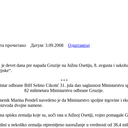
та прочитано Датум:
3.09.2008
Одштампај
je devet dana pre napada Gruzije na Južnu Osetiju, 8. avgusta i sukoba
rpske“.
+++
star odbrane BiH Selmo Cikotić 31. jula dao saglasnost Ministarstvu 
82 milimetara Ministarstvu odbrane Gruzije.
amenik Marina Pendeš navedeno je da Ministarstvo spoljne trgovine i 
roizvoda dvojne namene.
na spisku zemalja koje su, uoči rata u Južnoj Osetiji, vojno pomagale G
dini u nekoliko zemalja otpremljeno naoružanje u vrednosti od 38,4 mil