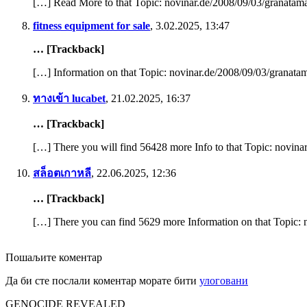
[…] Read More to that Topic: novinar.de/2008/09/03/granatama
fitness equipment for sale
,
3.02.2025, 13:47
… [Trackback]
[…] Information on that Topic: novinar.de/2008/09/03/granata
ทางเข้า lucabet
,
21.02.2025, 16:37
… [Trackback]
[…] There you will find 56428 more Info to that Topic: novin
สล็อตเกาหลี
,
22.06.2025, 12:36
… [Trackback]
[…] There you can find 5629 more Information on that Topic: 
Пошаљите коментар
Да би сте послали коментар морате бити
улоговани
GENOCIDE REVEALED