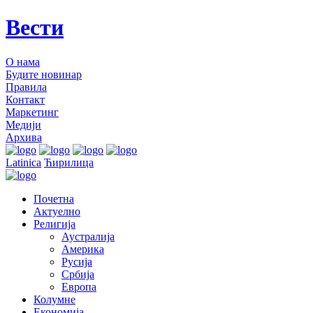
Вести
О нама
Будите новинар
Правила
Контакт
Маркетинг
Медији
Архива
Latinica
Ћирилица
Почетна
Актуелно
Религија
Аустралија
Америка
Русија
Србија
Европа
Колумне
Економија