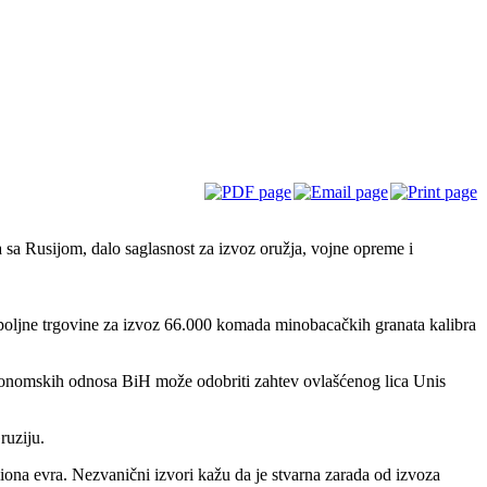
 sa Rusijom, dalo saglasnost za izvoz oružja, vojne opreme i
spoljne trgovine za izvoz 66.000 komada minobacačkih granata kalibra
ekonomskih odnosa BiH može odobriti zahtev ovlašćenog lica Unis
ruziju.
iona evra. Nezvanični izvori kažu da je stvarna zarada od izvoza