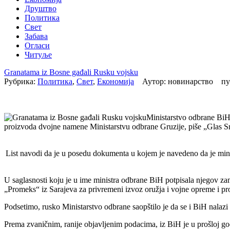
Друштво
Политика
Свет
Забава
Огласи
Читуље
Granatama iz Bosne gađali Rusku vojsku
Рубрика:
Политика
,
Свет
,
Економија
Аутор: новинарство пу
Ministarstvo odbrane BiH 
proizvoda dvojne namene Ministarstvu odbrane Gruzije, piše „Glas S
List navodi da je u posedu dokumenta u kojem je navedeno da je mini
U saglasnosti koju je u ime ministra odbrane BiH potpisala njegov z
„Promeks“ iz Sarajeva za privremeni izvoz oružja i vojne opreme i p
Podsetimo, rusko Ministarstvo odbrane saopštilo je da se i BiH nalazi 
Prema zvaničnim, ranije objavljenim podacima, iz BiH je u prošloj go