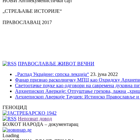
НОВИ Антиекуменистички сајт
„СТРЕЉАЊЕ ИСТОРИЈЕ“
ПРАВОСЛАВАЦ 2017
ПРАВОСЛАВЉЕ ЖИВОТ ВЕЧНИ
„Распад Украјине: српска лекција“
23. јуна 2022
Фанар признао расколничку МПЦ као Охридску Архиепи
Светоотачке поуке као одговори на савремена духовна п
Архиепископ Аверкије: Отпуштање грехова, лажна „хри
Аехиепископ Аверкије Таушев: Истинско Православље и
ГЕНОЦИД
Непознат довод
БОЈКОТ НАРОДА – документарац
Loading