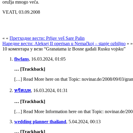
oružja mnogo veća.
VEATI, 03.09.2008
« «
Претходне вести: Prljav veš Sare Palin
Наредне вести: Aleksej II operisan u Nemačkoj – stanje ozbiljno
» »
10 коментара у вези “Granatama iz Bosne gađali Rusku vojsku”
fiwfans
,
16.03.2024, 01:05
… [Trackback]
[…] Read More here on that Topic: novinar.de/2008/09/03/gra
ทรัสเบท
,
16.03.2024, 01:31
… [Trackback]
[…] Read More Information here on that Topic: novinar.de/200
wedding planner thailand
,
5.04.2024, 00:13
… [Trackback]