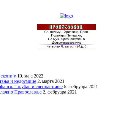
скопију
10. маја 2022
итања и недоумице
2. марта 2021
шћанска“ љубав и свепраштање
6. фебруара 2021
 лажно Православље
2. фебруара 2021