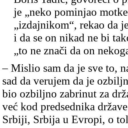
je „neko pominjao motke“
„izdajnikom“, rekao da j
i da se on nikad ne bi ta
„to ne znači da on nekoga
– Mislio sam da je sve to, n
sad da verujem da je ozbiljn
bio ozbiljno zabrinut za drž
već kod predsednika države
Srbiji, Srbija u Evropi, o to