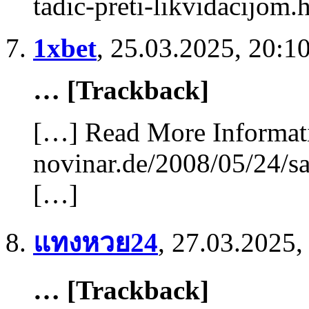
tadic-preti-likvidacijom
1xbet
,
25.03.2025, 20:1
… [Trackback]
[…] Read More Informatio
novinar.de/2008/05/24/sa
[…]
แทงหวย24
,
27.03.2025,
… [Trackback]