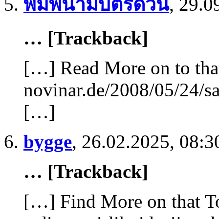
พิมพ์นามบัตรด่วน
,
29.0
… [Trackback]
[…] Read More on to tha
novinar.de/2008/05/24/sa
[…]
bygge
,
26.02.2025, 08:3
… [Trackback]
[…] Find More on that To