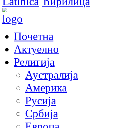
Latinica
Ћирилица
Почетна
Актуелно
Религија
Аустралија
Америка
Русија
Србија
Европа