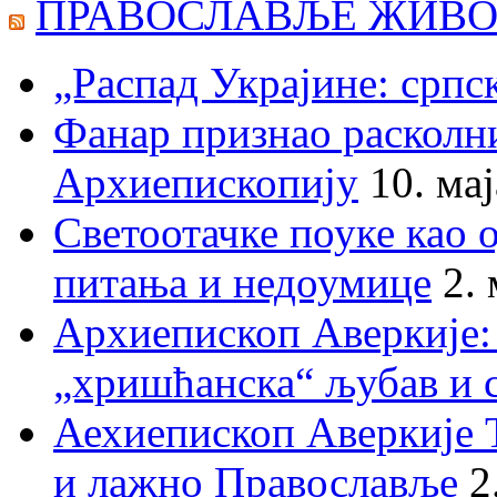
ПРАВОСЛАВЉЕ ЖИВО
„Распад Украјине: српс
Фанар признао раскол
Архиепископију
10. ма
Светоотачке поуке као 
питања и недоумице
2.
Архиепископ Аверкије:
„хришћанска“ љубав и 
Аехиепископ Аверкије 
и лажно Православље
2