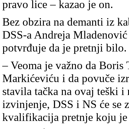
pravo lice – kazao je on.
Bez obzira na demanti iz ka
DSS-a Andreja Mladenović k
potvrđuje da je pretnji bilo.
– Veoma je važno da Boris T
Markićeviću i da povuče iz
stavila tačka na ovaj teški 
izvinjenje, DSS i NS će se z
kvalifikacija pretnje koju j