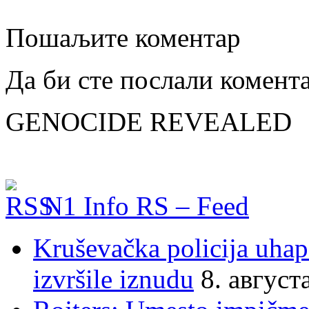
Пошаљите коментар
Да би сте послали комент
GENOCIDE REVEALED
N1 Info RS – Feed
Kruševačka policija uhap
izvršile iznudu
8. август