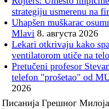
Rojters: Umesto impičmen
strategiju usmerenu na f
Uhapšen muškarac osumnj
Mlavi
8. августа 2026
Lekari otkrivaju kako sp
ventilatorom utiče na telo
Pretučeni profesor Stevan
telefon "prošetao" od M
2026
Писанија Грешног Милој