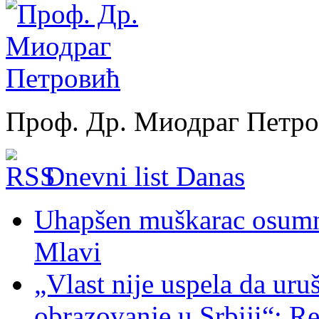
Проф. Др. Миодраг Петр
Dnevni list Danas
Uhapšen muškarac osumnj
Mlavi
„Vlast nije uspela da uru
obrazovanje u Srbiji“: R