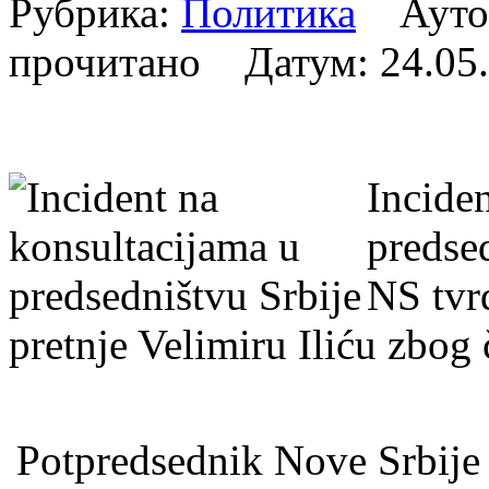
Рубрика:
Политика
Аутор
прочитано Датум:
24.05
Incide
predse
NS tvrd
pretnje Velimiru Iliću zbog
Potpredsednik Nove Srbije