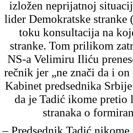
izložen neprijatnoj situaci
lider Demokratske stranke 
toku konsultacija na ko
stranke. Tom prilikom zat
NS-a Velimiru Iliću prenes
rečnik jer „ne znači da i o
Kabinet predsednika Srbije
da je Tadić ikome pretio
stranaka o formira
– Predsednik Tadić nikome ni