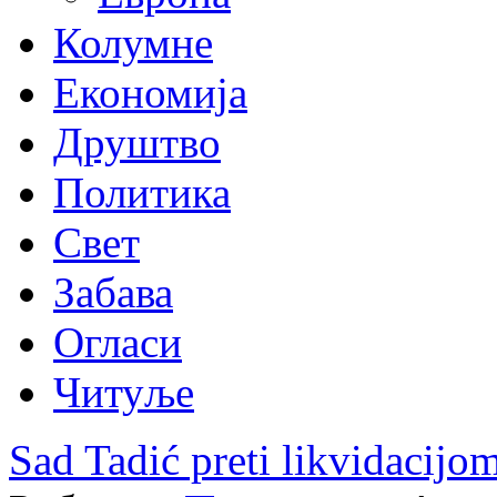
Колумне
Економија
Друштво
Политика
Свет
Забава
Огласи
Читуље
Sad Tadić preti likvidacijo