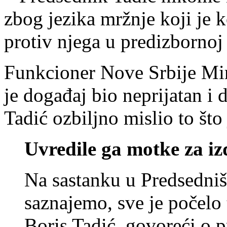
zbog jezika mržnje koji je 
protiv njega u predizbornoj
Funkcioner Nove Srbije Mi
je događaj bio neprijatan i 
Tadić ozbiljno mislio to što
Uvredile ga motke za iz
Na sastanku u Predsedniš
saznajemo, sve je počelo 
Boris Tadić, govoreći o 