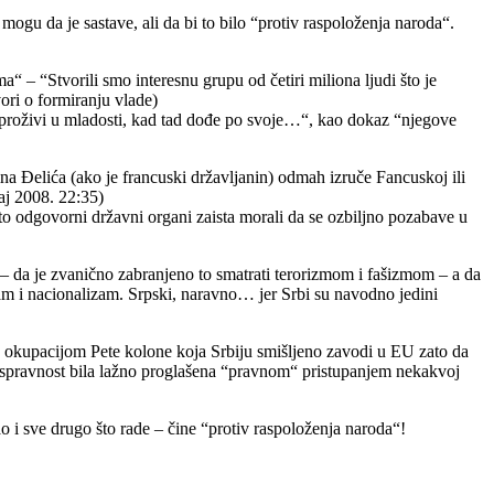
gu da je sastave, ali da bi to bilo “protiv raspoloženja naroda“.
 – “Stvorili smo interesnu grupu od četiri miliona ljudi što je
ori o formiranju vlade)
e proživi u mladosti, kad tad dođe po svoje…“, kao dokaz “njegove
na Đelića (ako je francuski državljanin) odmah izruče Fancuskoj ili
aj 2008. 22:35)
ato odgovorni državni organi zaista morali da se ozbiljno pozabave u
– da je zvanično zabranjeno to smatrati terorizmom i fašizmom – a da
zam i nacionalizam. Srpski, naravno… jer Srbi su navodno jedini
pod okupacijom Pete kolone koja Srbiju smišljeno zavodi u EU zato da
bespravnost bila lažno proglašena “pravnom“ pristupanjem nekakvoj
kao i sve drugo što rade – čine “protiv raspoloženja naroda“!