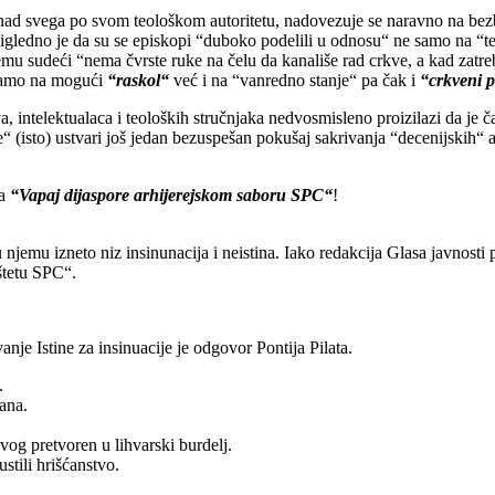
iznad svega po svom teološkom autoritetu, nadovezuje se naravno na bez
igledno je da su se episkopi “duboko podelili u odnosu“ ne samo na “teo
vemu sudeći “nema čvrste ruke na čelu da kanališe rad crkve, a kad zatre
 samo na mogući
“raskol“
već i na “vanredno stanje“ pa čak i
“crkveni 
 intelektualaca i teoloških stručnjaka nedvosmisleno proizilazi da je čak
e“ (isto) ustvari još jedan bezuspešan pokušaj sakrivanja “decenijskih“ 
na
“Vapaj dijaspore arhijerejskom saboru SPC“
!
njemu izneto niz insinunacija i neistina. Iako redakcija Glasa javnosti
štetu SPC“.
anje Istine za insinuacije je odgovor Pontija Pilata.
.
ana.
og pretvoren u lihvarski burdelj.
stili hrišćanstvo.