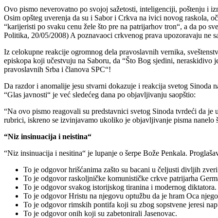
Ovo pismo neverovatno po svojoj sažetosti, inteligenciji, poštenju i 
Osim opšteg uverenja da su i Sabor i Crkva na ivici novog raskola, oč
“karijeristi po svaku cenu žele što pre na patrijarhov tron“, a da po s
Politika, 20/05/2008) A poznavaoci crkvenog prava upozoravaju ne
Iz celokupne reakcije ogromnog dela pravoslavnih vernika, sveštenstva,
episkopa koji učestvuju na Saboru, da “Što Bog sjedini, neraskidivo j
pravoslavnih Srba i članova SPC“!
Da razdor i anomalije jesu stvarni dokazuje i reakcija svetog Sinoda 
“Glas javnosti“ je već sledećeg dana po objavljivanju saopštio:
“Na ovo pismo reagovali su predstavnici svetog Sinoda tvrdeći da je u 
rubrici, iskreno se izvinjavamo ukoliko je objavljivanje pisma nanelo 
“Niz insinuacija i neistina“
“Niz insinuacija i nesitina“ je lupanje o šerpe Bože Penkala. Proglašav
To je odgovor hrišćanima zašto su bacani u čeljusti divljih zveri
To je odgovor raskoljničke komunističke crkve patrijarha Germ
To je odgovor svakog istorijskog tiranina i modernog diktatora.
To je odgovor Hristu na njegovu optužbu da je hram Oca njegov
To je odgovor rimskih pontifa koji su zbog sopstvene jeresi napu
To je odgovor onih koji su zabetonirali Jasenovac.