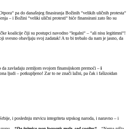
tpora“ pa do današnjeg finasiranja Božinih “velikih uličnih protesta“
nja – i Božini “veliki ulični protesti“ biće finansirani zato što su
e koalicije čiji su postupci navodno “legalni“ – “ali nisu legitimni“!
ji svesno obavljaju svoj zadatak! A to bi trebalo da nam je jasno, da
zato da zavladaju zemljom svojom finansijskom premoći –
i
liona ljudi – potkupljeno! Zar to ne znači lažni, pa čak i fašizoidan
bije, i poslednju mrvicu integriteta srpskog naroda, i naravno – i
Evropu –
“De inimico non loquaris male, sed cogites“
– “Nema ništa