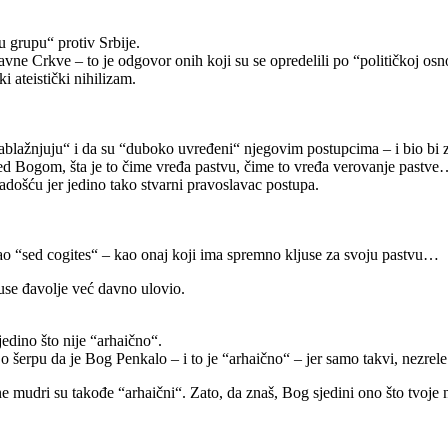
u grupu“ protiv Srbije.
lavne Crkve – to je odgovor onih koji su se opredelili po “političkoj o
i ateistički nihilizam.
 “sablažnjuju“ i da su “duboko uvređeni“ njegovim postupcima – i bio bi 
red Bogom, šta je to čime vređa pastvu, čime to vređa verovanje pastv
radošću jer jedino tako stvarni pravoslavac postupa.
o “sed cogites“ – kao onaj koji ima spremno kljuse za svoju pastvu…
ljuse đavolje već davno ulovio.
jedino što nije “arhaično“.
o šerpu da je Bog Penkalo – i to je “arhaično“ – jer samo takvi, nezrele 
 mudri su takođe “arhaični“. Zato, da znaš, Bog sjedini ono što tvoje nij