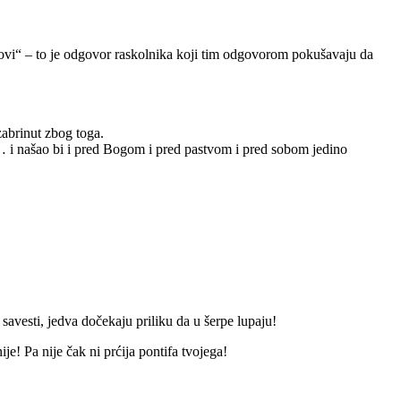
snovi“ – to je odgovor raskolnika koji tim odgovorom pokušavaju da
zabrinut zbog toga.
e… i našao bi i pred Bogom i pred pastvom i pred sobom jedino
savesti, jedva dočekaju priliku da u šerpe lupaju!
e! Pa nije čak ni prćija pontifa tvojega!