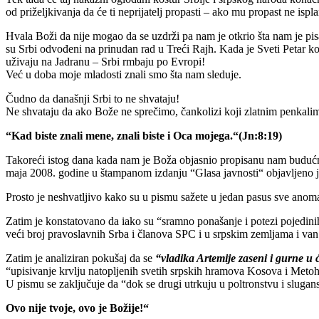
od priželjkivanja da će ti neprijatelj propasti – ako mu propast ne ispl
Hvala Boži da nije mogao da se uzdrži pa nam je otkrio šta nam je pisa
su Srbi odvođeni na prinudan rad u Treći Rajh. Kada je Sveti Petar k
uživaju na Jadranu – Srbi rmbaju po Evropi!
Već u doba moje mladosti znali smo šta nam sleduje.
Čudno da današnji Srbi to ne shvataju!
Ne shvataju da ako Bože ne sprečimo, čankolizi koji zlatnim penkalim
“Kad biste znali mene, znali biste i Oca mojega.“(Jn:8:19)
Takoreći istog dana kada nam je Boža objasnio propisanu nam budućno
maja 2008. godine u štampanom izdanju “Glasa javnosti“ objavljeno je 
Prosto je neshvatljivo kako su u pismu sažete u jedan pasus sve anom
Zatim je konstatovano da iako su “sramno ponašanje i potezi pojedin
veći broj pravoslavnih Srba i članova SPC i u srpskim zemljama i van
Zatim je analiziran pokušaj da se
“vladika Artemije zaseni i gurne u
“upisivanje krvlju natopljenih svetih srpskih hramova Kosova i Metoh
U pismu se zaključuje da “dok se drugi utrkuju u poltronstvu i slugan
Ovo nije tvoje, ovo je Božije!“