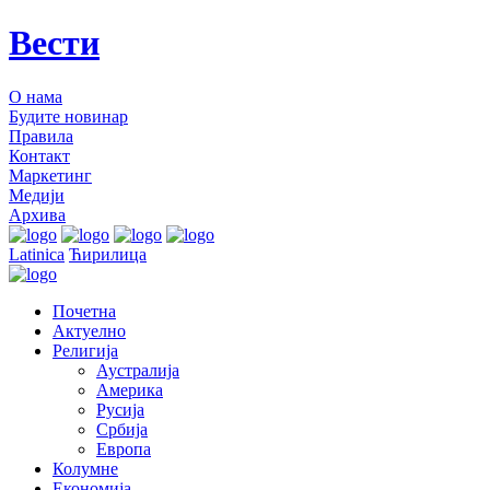
Вести
О нама
Будите новинар
Правила
Контакт
Маркетинг
Медији
Архива
Latinica
Ћирилица
Почетна
Актуелно
Религија
Аустралија
Америка
Русија
Србија
Европа
Колумне
Економија