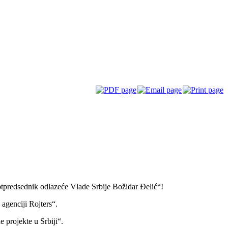
otpredsednik odlazeće Vlade Srbije Božidar Đelić“!
agenciji Rojters“.
e projekte u Srbiji“.