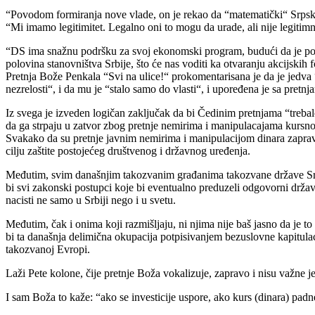
“Povodom formiranja nove vlade, on je rekao da “matematički“ Srpska r
“Mi imamo legitimitet. Legalno oni to mogu da urade, ali nije legitim
“DS ima snažnu podršku za svoj ekonomski program, budući da je polovi
polovina stanovništva Srbije, što će nas voditi ka otvaranju akcijski
Pretnja Bože Penkala “Svi na ulice!“ prokomentarisana je da je jedva
nezrelosti“, i da mu je “stalo samo do vlasti“, i upoređena je sa pret
Iz svega je izveden logičan zaključak da bi Čedinim pretnjama “trebal
da ga strpaju u zatvor zbog pretnje nemirima i manipulacajama kursno
Svakako da su pretnje javnim nemirima i manipulacijom dinara zapravo 
cilju zaštite postojećeg društvenog i državnog uređenja.
Međutim, svim današnjim takozvanim građanima takozvane države Srbije
bi svi zakonski postupci koje bi eventualno preduzeli odgovorni držav
nacisti ne samo u Srbiji nego i u svetu.
Međutim, čak i onima koji razmišljaju, ni njima nije baš jasno da je 
bi ta današnja delimična okupacija potpisivanjem bezuslovne kapitula
takozvanoj Evropi.
Laži Pete kolone, čije pretnje Boža vokalizuje, zapravo i nisu važne je
I sam Boža to kaže: “ako se investicije uspore, ako kurs (dinara) pa