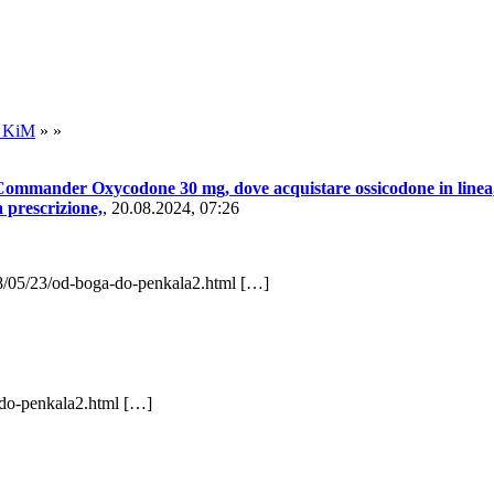
a KiM
» »
Commander Oxycodone 30 mg, dove acquistare ossicodone in linea, I
 prescrizione,
,
20.08.2024, 07:26
08/05/23/od-boga-do-penkala2.html […]
-do-penkala2.html […]