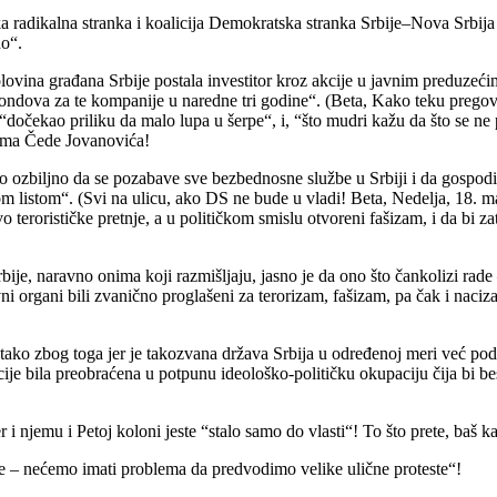
adikalna stranka i koalicija Demokratska stranka Srbije–Nova Srbija mo
no“.
na građana Srbije postala investitor kroz akcije u javnim preduzećima“
h fondova za te kompanije u naredne tri godine“. (Beta, Kako teku pregov
 “dočekao priliku da malo lupa u šerpe“, i, “što mudri kažu da što se n
njama Čede Jovanovića!
o ozbiljno da se pozabave sve bezbednosne službe u Srbiji i da gospodi
m listom“. (Svi na ulicu, ako DS ne bude u vladi! Beta, Nedelja, 18. m
terorističke pretnje, a u političkom smislu otvoreni fašizam, i da bi z
, naravno onima koji razmišljaju, jasno je da ono što čankolizi rade 
ni organi bili zvanično proglašeni za terorizam, fašizam, pa čak i naci
to tako zbog toga jer je takozvana država Srbija u određenoj meri već 
cije bila preobraćena u potpunu ideološko-političku okupaciju čija bi 
r i njemu i Petoj koloni jeste “stalo samo do vlasti“! To što prete, baš 
dne – nećemo imati problema da predvodimo velike ulične proteste“!