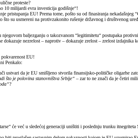
ulične proteste?
 10 milijardi evra investicija godišnje“!
nje pristupanja EU! Prema tome, pošto su od finasiranja nekadašnjeg “O
 zato što su usmereni na protivzakonito rušenje državnog i društvenog uređe
u njegovom baljezganju o takozvanom “legitimitetu“ postupaka protivničk
 dokazuje nezrelost – naprotiv – dokazuje zrelost – zrelost izdajnika ko
 – pokvarenost EU!
ni Penkalo:
či ustvari da je EU smišljeno stvorila finansijsko-političke oligarhe 
udi što je polovina stanovništva Srbije“
– zar to ne znači da je četiri mi
roda“
?
 će već u sledećoj generaciji uništiti i poslednju trunku itnegriteta Sr
ačno biti proglašen sastavnim delom nakaznosti kojom je EU uzurpirao 