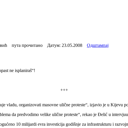
овић пута прочитано Датум:
23.05.2008
Одштампај
opast ne isplaniraš“!
+++
je vladu, organizovati masovne ulične proteste“, izjavio je u Kijevu p
blema da predvodimo velike ulične proteste“, rekao je Đelić u intervjuu 
ućeno 10 milijardi evra investicija godišnje za infrastrukturu i razvojn