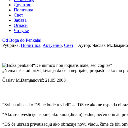
Друштво
Политика
Свет
Забава
Огласи
Читуље
Od Boga do Penkala!
Рубрика:
Политика
,
Актуелно
,
Свет
Аутор: Часлав М.Дамјан
“De inimico non loquaris male, sed cogites“
„Nema ništa od priželjkivanja da će ti neprijatelj propasti – ako mu pr
Časlav M.Damjanović; 21.05.2008
“Svi na ulice ako DS ne bude u vladi“ – “DS će ako ne uspe da obrazu
“Ako se investicije uspore, ako kurs (dinara) padne, nećemo imati pro
“DS će ubrzati privatizaciju ako obrazuje novu vladu, čime će biti omog