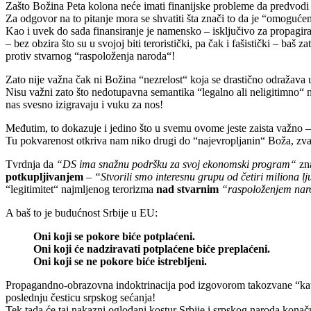
Zašto Božina Peta kolona neće imati finanijske probleme da predvodi 
Za odgovor na to pitanje mora se shvatiti šta znači to da je “omogućeno
Kao i uvek do sada finansiranje je namensko – isključivo za propagira
– bez obzira što su u svojoj biti teroristički, pa čak i fašistički – baš
protiv stvarnog “raspoloženja naroda“!
Zato nije važna čak ni Božina “nezrelost“ koja se drastično odražava 
Nisu važni zato što nedotupavna semantika “legalno ali neligitimno“ ne
nas svesno izigravaju i vuku za nos!
Međutim, to dokazuje i jedino što u svemu ovome jeste zaista važno
Tu pokvarenost otkriva nam niko drugi do “najevropljanin“ Boža, zva
Tvrdnja da
“DS ima snažnu podršku za svoj ekonomski program“
zna
potkupljivanjem
–
“Stvorili smo interesnu grupu od četiri miliona lj
“legitimitet“ najmljenog terorizma
nad stvarnim
“raspoloženjem na
A baš to je budućnost Srbije u EU:
Oni koji se pokore biće potplaćeni.
Oni koji će nadziravati potplaćene biće preplaćeni.
Oni koji se ne pokore biće istrebljeni.
Propagandno-obrazovna indoktrinacija pod izgovorom takozvane “katarse“
poslednju česticu srpskog sećanja!
Tek tada će taj nakazni oglodani kostur Srbije i srpskog naroda kon