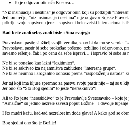
To je odgovor otimača Kosova…
“Niz insinuacija i nesitina“ je odgovor onih koji su potkupili “interesn
Jednom rečju, “niz insinuacija i nesitina“ nije odgovor Srpske Pravos
prikriju svoju sopstvenu jeres i sopstveni belosvetski internacionalističk
Kad biste znali sebe, znali biste i Sina svojega
Pravoslavni pastir, služitelj svojih vernika, znao bi da mu se vernici
Pravoslavni pastir bi sebe prokušao pošteno, ozbiljno i odgovorno, p
savesno rešenje, čak i po cenu da sebe ispravi… i ispravio bi sebe sa 
Ne bi se ponašao kao lažni “legitimitet“.
Ne bi se sakrivao iza najamništva zabluđene “interesne grupe“.
Ne bi se neumno i arogantno odnosio prema “raspoloženju naroda“ ka
Jer taj koji ima kljuse spremno za pastvu svoju pastir nije – taj se u k
Jer ono što “Što Bog sjedini“ to jeste “neraskidivo“!
Ali to što jeste “neraskidivo“ to je Pravoslavlje Svetosavsko – koje je 
“Arhaične“ su jedino nezrele savesti poput Božine – i đavolje lupanje 
I što mudri kažu, kad-tad nezrelost im dođe glave! A kako god se obrne
Bog sjedini ono što je Božije!