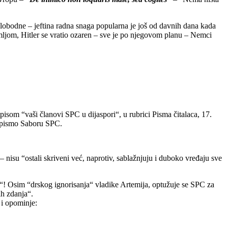
 slobodne – jeftina radna snaga popularna je još od davnih dana kada
mljom, Hitler se vratio ozaren – sve je po njegovom planu – Nemci
som “vaši članovi SPC u dijaspori“, u rubrici Pisma čitalaca, 17.
no pismo Saboru SPC.
– nisu “ostali skriveni već, naprotiv, sablažnjuju i duboko vređaju sve
“! Osim “drskog ignorisanja“ vladike Artemija, optužuje se SPC za
ih zdanja“.
 i opominje: