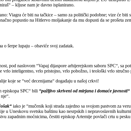
aniraš“ – kljuse nam je davno isplanirano.
no: Viagra će biti na tačkice – samo za politički podobne; vize će biti
onačno popustio na Hitlervo moljakanje da mu dopusti da se prošeta ze
a o šerpe lupaju – obaviće svoj zadatak.
st, pod naslovom “Vapaj dijaspore arhijerejskom saboru SPC“, sa potpi
vrlo inteligentno, vrlo pristojno, vrlo pobožno, i teološki vrlo struč
alije koje se “već decenijama“ događaju u našoj crkvi!
ih episkopa SPC“ bili
“pažljivo skriveni od mirjana i domaće javnosti“
 nje“.
 ćošak“
iako je “mučenik koji strada zajedno sa svojom pastvom za veru
ije u Uneskovu svetsku baštinu kao nesrpskih i nepravoslavnih kulturn
stvu zapadnim moćnicima, čestiti episkop Artemije povlači crtu u pesku