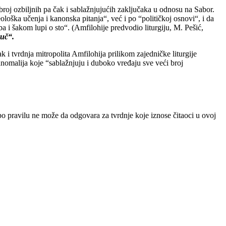
broj ozbiljnih pa čak i sablažnjujućih zaključaka u odnosu na Sabor.
loška učenja i kanonska pitanja“, već i po “političkoj osnovi“, i da
ba i šakom lupi o sto“. (Amfilohije predvodio liturgiju, M. Pešić,
puč“.
 i tvrdnja mitropolita Amfilohija prilikom zajedničke liturgije
anomalija koje “sablažnjuju i duboko vređaju sve veći broj
 po pravilu ne može da odgovara za tvrdnje koje iznose čitaoci u ovoj