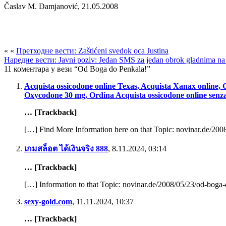
Časlav M. Damjanović, 21.05.2008
« «
Претходне вести: Zaštićeni svedok oca Justina
Наредне вести: Javni poziv: Jedan SMS za jedan obrok gladnima n
11 коментара у вези “Od Boga do Penkala!”
Acquista ossicodone online Texas, Acquista Xanax online, 
Oxycodone 30 mg, Ordina Acquista ossicodone online senza
… [Trackback]
[…] Find More Information here on that Topic: novinar.de/20
เกมสล็อต ได้เงินจริง 888
,
8.11.2024, 03:14
… [Trackback]
[…] Information to that Topic: novinar.de/2008/05/23/od-boga
sexy-gold.com
,
11.11.2024, 10:37
… [Trackback]