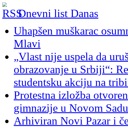
Dnevni list Danas
Uhapšen muškarac osumnj
Mlavi
„Vlast nije uspela da uru
obrazovanje u Srbiji“: R
studentsku akciju na trib
Protestna izložba otvoren
gimnazije u Novom Sad
Arhiviran Novi Pazar i če