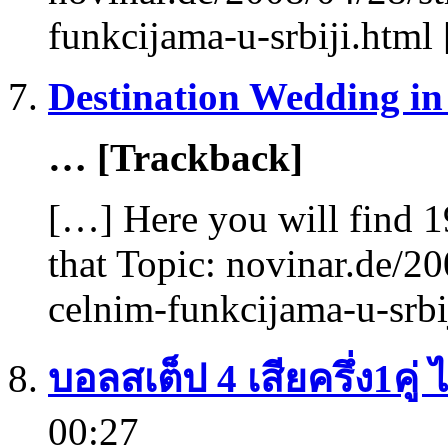
funkcijama-u-srbiji.html
Destination Wedding in
… [Trackback]
[…] Here you will find 1
that Topic: novinar.de/20
celnim-funkcijama-u-srbi
บอลสเต็ป 4 เสียครึ่ง1คู่ ไ
00:27