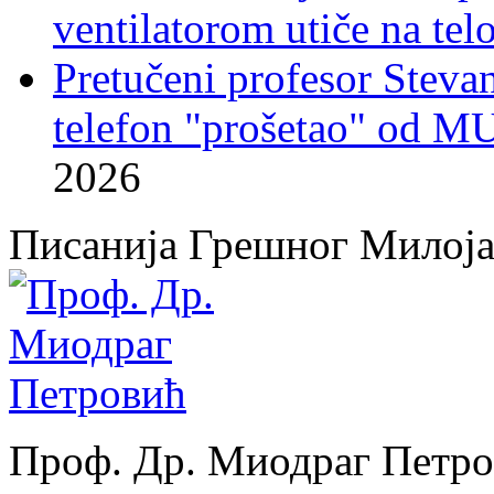
ventilatorom utiče na telo
Pretučeni profesor Stevan
telefon "prošetao" od M
2026
Писанија Грешног Милој
Проф. Др. Миодраг Петр