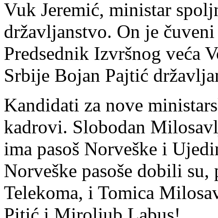
Vuk Jeremić, ministar spolj
državljanstvo. On je čuveni 
Predsednik Izvršnog veća Vo
Srbije Bojan Pajtić državlj
Kandidati za nove ministars
kadrovi. Slobodan Milosavlj
ima pasoš Norveške i Ujedi
Norveške pasoše dobili su, 
Telekoma, i Tomica Milosav
Pitić i Miroljub Labus!