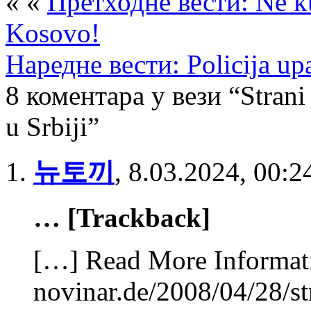
« «
Претходне вести: Ne ku
Kosovo!
Наредне вести: Policija upa
8 коментара у вези “Strani
u Srbiji”
뉴토끼
,
8.03.2024, 00:2
… [Trackback]
[…] Read More Informatio
novinar.de/2008/04/28/st