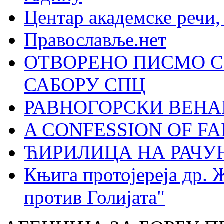
Центар академске речи
Православље.нет
ОТВОРЕНО ПИСМО С
САБОРУ СПЦ
РАВНОГОРСКИ ВЕНА
A CONFESSION OF FAI
ЋИРИЛИЦА НА РАЧ
Књига протојереја др. 
против Голијата"