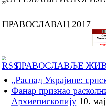
ПРАВОСЛАВАЦ 2017
ПРАВОСЛАВЉЕ ЖИВ
„Распад Украјине: српс
Фанар признао раскол
Архиепископију
10. ма