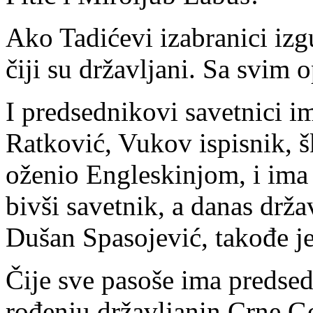
Ako Tadićevi izabranici izg
čiji su državljani. Sa svim
I predsednikovi savetnici i
Ratković, Vukov ispisnik, 
oženio Engleskinjom, i ima
bivši savetnik, a danas drža
Dušan Spasojević, takođe je
Čije sve pasoše ima predse
rođenju državljanin Crne G