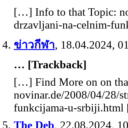
[…] Info to that Topic: n
drzavljani-na-celnim-fun
ข่าวกีฬา
,
18.04.2024, 0
… [Trackback]
[…] Find More on on tha
novinar.de/2008/04/28/st
funkcijama-u-srbiji.html
The Deb
,
22.08.2024, 1