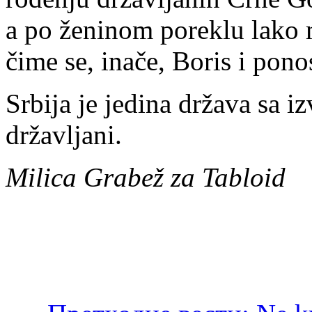
a po ženinom poreklu lako 
čime se, inače, Boris i pono
Srbija je jedina država sa i
državljani.
Milica Grabež za Tabloid