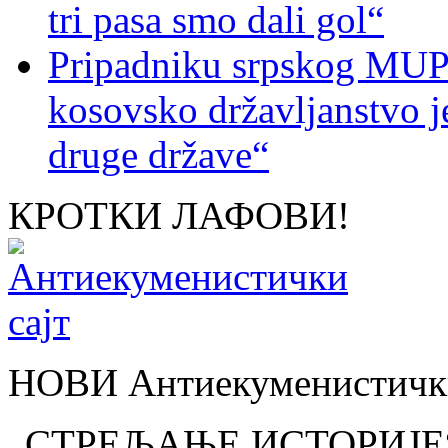
tri pasa smo dali gol“
Pripadniku srpskog MUP-
kosovsko državljanstvo je
druge države“
КРОТКИ ЛАФОВИ!
НОВИ Антиекуменистички
„СТРЕЉАЊЕ ИСТОРИЈЕ