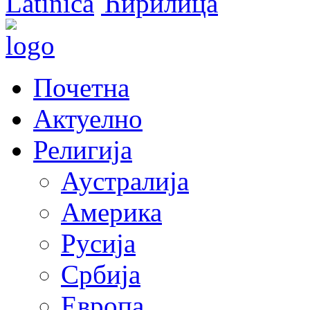
Latinica
Ћирилица
Почетна
Актуелно
Религија
Аустралија
Америка
Русија
Србија
Европа