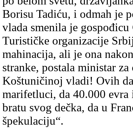
po belom svetu, državljanka
Borisu Tadiću, i odmah je p
vlada smenila je gospođicu 
Turističke organizacije Srbi
mahinacija, ali je ona nako
stranke, postala ministar za
Koštuničinoj vladi! Ovih da
marifetluci, da 40.000 evra 
bratu svog dečka, da u Fra
špekulaciju“.