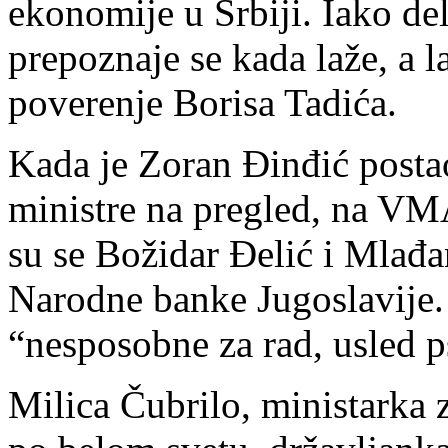
ekonomije u Srbiji. Iako del
prepoznaje se kada laže, a l
poverenje Borisa Tadića.
Kada je Zoran Đinđić postao
ministre na pregled, na VMA
su se Božidar Đelić i Mlađa
Narodne banke Jugoslavije. 
“nesposobne za rad, usled 
Milica Čubrilo, ministarka 