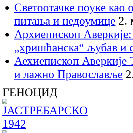
Светоотачке поуке као 
питања и недоумице
2.
Архиепископ Аверкије:
„хришћанска“ љубав и 
Аехиепископ Аверкије 
и лажно Православље
2
ГЕНОЦИД