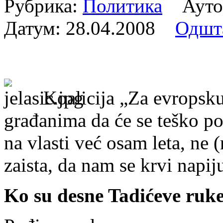
Рубрика:
Политика
Аутор
Датум:
28.04.2008
Одшт
Koalicija „Za evropsku
građanima da će se teško pok
na vlasti već osam leta, ne 
zaista, da nam se krvi napij
Ko su desne Tadićeve ruk