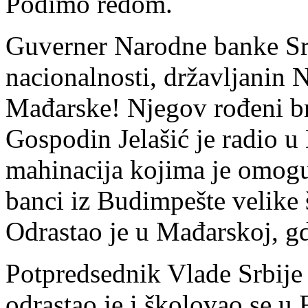
Pođimo redom.
Guverner Narodne banke Srb
nacionalnosti, državljanin N
Mađarske! Njegov rođeni br
Gospodin Jelašić je radio u
mahinacija kojima je omogu
banci iz Budimpešte velike 
Odrastao je u Mađarskoj, gd
Potpredsednik Vlade Srbije 
odrastao je i školovao se u