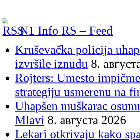
N1 Info RS – Feed
Kruševačka policija uhap
izvršile iznudu
8. август
Rojters: Umesto impičmen
strategiju usmerenu na f
Uhapšen muškarac osumnj
Mlavi
8. августа 2026
Lekari otkrivaju kako sp