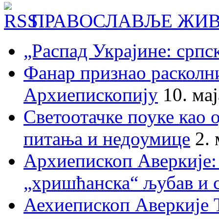
ПРАВОСЛАВЉЕ ЖИВ
„Распад Украјине: српс
Фанар признао раскол
Архиепископију
10. ма
Светоотачке поуке као 
питања и недоумице
2.
Архиепископ Аверкије:
„хришћанска“ љубав и 
Аехиепископ Аверкије 