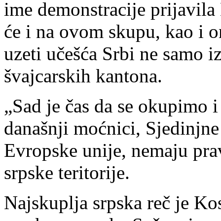
ime demonstracije prijavila 
će i na ovom skupu, kao i 
uzeti učešća Srbi ne samo iz
švajcarskih kantona.
„Sad je čas da se okupimo i
današnji moćnici, Sjedinjne
Evropske unije, nemaju pra
srpske teritorije.
Najskuplja srpska reč je Ko