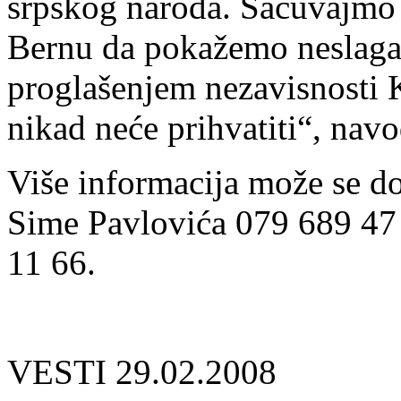
srpskog naroda. Sačuvajmo 
Bernu da pokažemo neslaga
proglašenjem nezavisnosti K
nikad neće prihvatiti“, navo
Više informacija može se do
Sime Pavlovića 079 689 47
11 66.
VESTI 29.02.2008