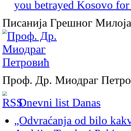
you betrayed Kosovo for 
Писанија Грешног Милој
Проф. Др. Миодраг Петр
Dnevni list Danas
„Odvraćanja od bilo kakv