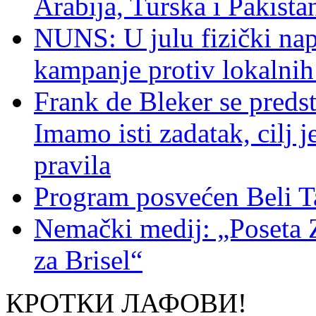
Arabija, Turska i Pakist
NUNS: U julu fizički nap
kampanje protiv lokalni
Frank de Bleker se predst
Imamo isti zadatak, cilj 
pravila
Program posvećen Beli T
Nemački medij: „Poseta 
za Brisel“
КРОТКИ ЛАФОВИ!