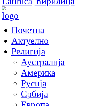
Latinica
Ћирилица
Почетна
Актуелно
Религија
Аустралија
Америка
Русија
Србија
Европа