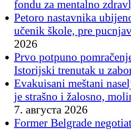
fondu za mentalno zdravl
Petoro nastavnika ubijen
učenik škole, pre pucnjav
2026
Prvo potpuno pomračenje
Istorijski trenutak u zab
Evakuisani meštani nasel
je strašno i žalosno, mo
7. августа 2026
Former Belgrade negotiato