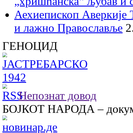
„хришћанска“ љубав и 
Аехиепископ Аверкије 
и лажно Православље
2
ГЕНОЦИД
Непознат довод
БОЈКОТ НАРОДА – докум