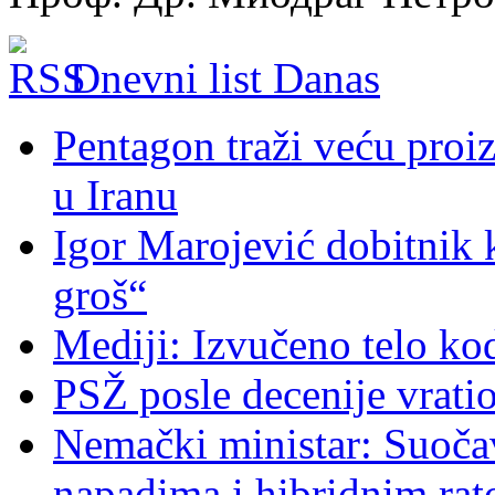
Dnevni list Danas
Pentagon traži veću proi
u Iranu
Igor Marojević dobitnik 
groš“
Mediji: Izvučeno telo ko
PSŽ posle decenije vrati
Nemački ministar: Suoč
napadima i hibridnim ra