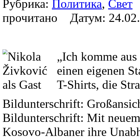
Рубрика:
Политика
,
Свет
А
прочитано Датум:
24.02
„Ich komme aus
einen eigenen Sta
T-Shirts, die Str
Bildunterschrift: Großansic
Bildunterschrift: Mit neuem
Kosovo-Albaner ihre Unabhä