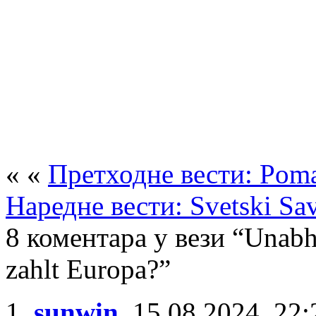
« «
Претходне вести: Poma
Наредне вести: Svetski Sa
8 коментара у вези “Unabh
zahlt Europa?”
sunwin
,
15.08.2024, 22: