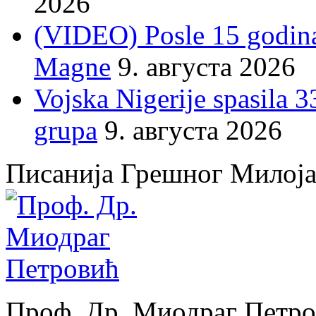
2026
(VIDEO) Posle 15 godina 
Magne
9. августа 2026
Vojska Nigerije spasila 3
grupa
9. августа 2026
Писанија Грешног Милој
Проф. Др. Миодраг Петр