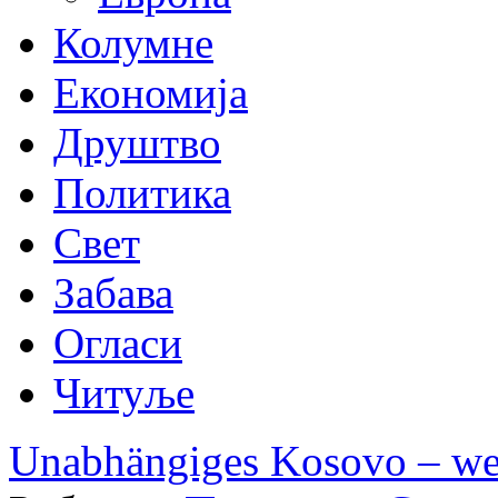
Колумне
Економија
Друштво
Политика
Свет
Забава
Огласи
Читуље
Unabhängiges Kosovo – wel