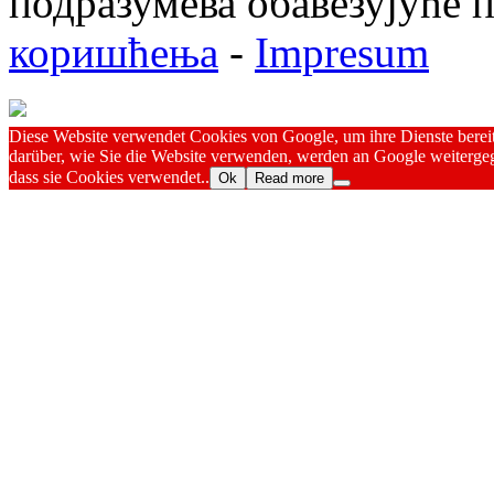
подразумева обавезујуће
коришћења
-
Impresum
Diese Website verwendet Cookies von Google, um ihre Dienste bereitz
darüber, wie Sie die Website verwenden, werden an Google weitergeg
dass sie Cookies verwendet..
Ok
Read more