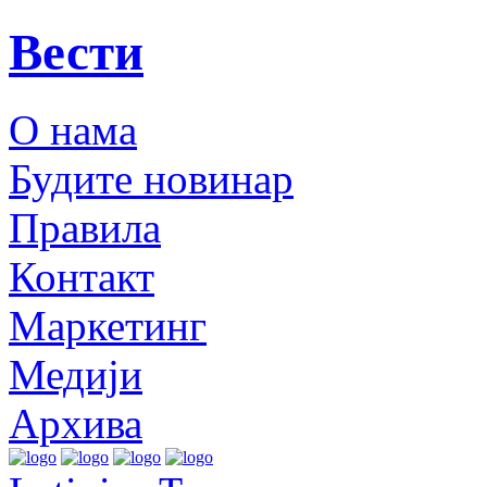
Вести
О нама
Будите новинар
Правила
Контакт
Маркетинг
Медији
Архива