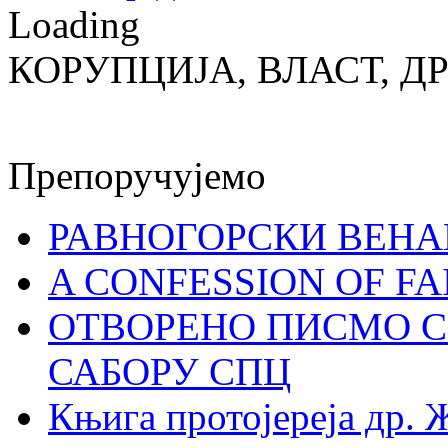
Loading
КОРУПЦИЈА, ВЛАСТ, Д
Препоручујемо
РАВНОГОРСКИ ВЕНА
A CONFESSION OF FAI
ОТВОРЕНО ПИСМО С
САБОРУ СПЦ
Књига протојереја др. 