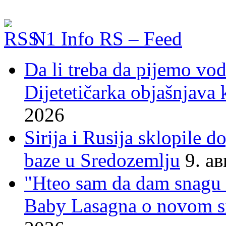
N1 Info RS – Feed
Da li treba da pijemo vo
Dijetetičarka objašnjava k
2026
Sirija i Rusija sklopile 
baze u Sredozemlju
9. а
"Hteo sam da dam snagu s
Baby Lasagna o novom si