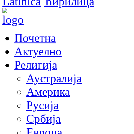
Latinica
Ћирилица
Почетна
Актуелно
Религија
Аустралија
Америка
Русија
Србија
Европа