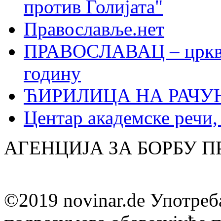
против Голијата"
Православље.нет
ПРАВОСЛАВАЦ – црквен
годину
ЋИРИЛИЦА НА РАЧ
Центар академске речи
АГЕНЦИЈА ЗА БОРБУ 
©2019 novinar.de Употреб