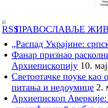
ПРАВОСЛАВЉЕ ЖИВ
„Распад Украјине: српс
Фанар признао раскол
Архиепископију
10. ма
Светоотачке поуке као 
питања и недоумице
2.
Архиепископ Аверкије: