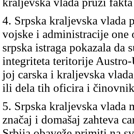
kraljevska vlada pruži fakta
4. Srpska kraljevska vlada pr
vojske i administracije one o
srpska istraga pokazala da s
integriteta teritorije Austr
joj carska i kraljevska vla
ili dela tih oficira i činovn
5. Srpska kraljevska vlada m
značaj i domašaj zahteva car
Srbija obaveže primiti na sv