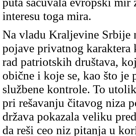
puta sačuvala evropski mir 
interesu toga mira.
Na vladu Kraljevine Srbije
pojave privatnog karaktera 
rad patriotskih društava, k
obične i koje se, kao što je
službene kontrole. To utolik
pri rešavanju čitavog niza 
država pokazala veliku predu
da reši ceo niz pitanja u ko