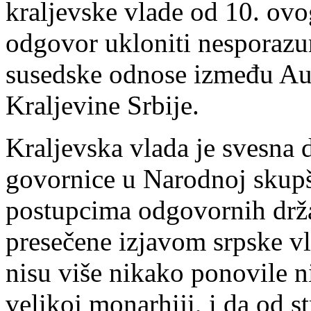
kraljevske vlade od 10. ovo
odgovor ukloniti nesporazu
susedske odnose između Au
Kraljevine Srbije.
Kraljevska vlada je svesna d
govornice u Narodnoj skupšt
postupcima odgovornih drža
presečene izjavom srpske vl
nisu više nikako ponovile n
velikoj monarhiji, i da od s