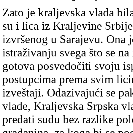
Zato je kraljevska vlada bi
su i lica iz Kraljevine Srbi
izvršenog u Sarajevu. Ona j
istraživanju svega što se na 
gotova posvedočiti svoju i
postupcima prema svim licim
izveštaji. Odazivajući se pa
vlade, Kraljevska Srpska vlad
predati sudu bez razlike po
građanina, za koga bi se po