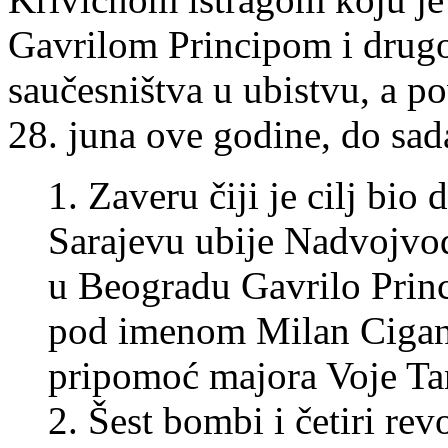
Gavrilom Principom i drugo
saučesništva u ubistvu, a po
28. juna ove godine, do sad
1. Zaveru čiji je cilj bio
Sarajevu ubije Nadvojvod
u Beogradu Gavrilo Princ
pod imenom Milan Cigano
pripomoć majora Voje Ta
2. Šest bombi i četiri re