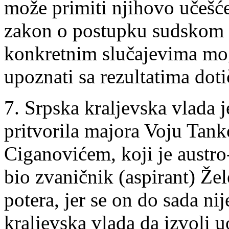
može primiti njihovo učešće,
zakon o postupku sudskom 
konkretnim slučajevima mog
upoznati sa rezultatima doti
7. Srpska kraljevska vlada j
pritvorila majora Voju Tan
Ciganovićem, koji je austro
bio zvaničnik (aspirant) Žel
potera, jer se on do sada ni
kraljevska vlada da izvoli 