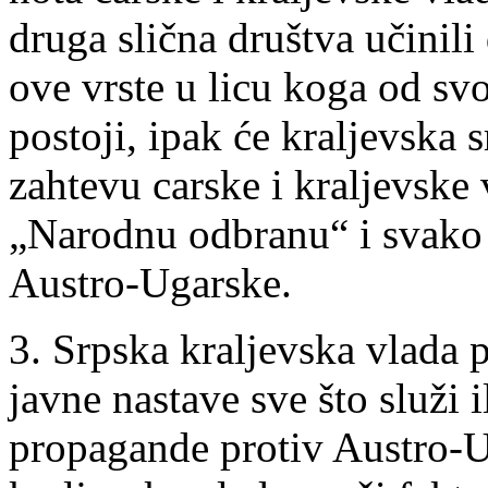
druga slična društva učinil
ove vrste u licu koga od svo
postoji, ipak će kraljevska s
zahtevu carske i kraljevske 
„Narodnu odbranu“ i svako 
Austro-Ugarske.
3. Srpska kraljevska vlada 
javne nastave sve što služi i
propagande protiv Austro-Ug