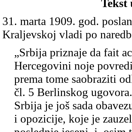
Tekst
31. marta 1909. god. poslan
Kraljevskoj vladi po naredb
„Srbija priznaje da fait 
Hercegovini noje povredi
prema tome saobraziti od
čl. 5 Berlinskog ugovora.
Srbija je još sada obavez
i opozicije, koje je zauze
poslednje jeseni, i, osim