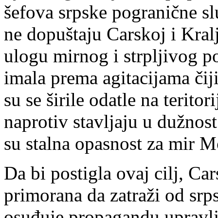
šefova srpske pogranične sl
ne dopuštaju Carskoj i Kralj
ulogu mirnog i strpljivog p
imala prema agitacijama čiji
su se širile odatle na teritor
naprotiv stavljaju u dužnost
su stalna opasnost za mir M
Da bi postigla ovaj cilj, Ca
primorana da zatraži od srp
osuđuje propagandu upravlj