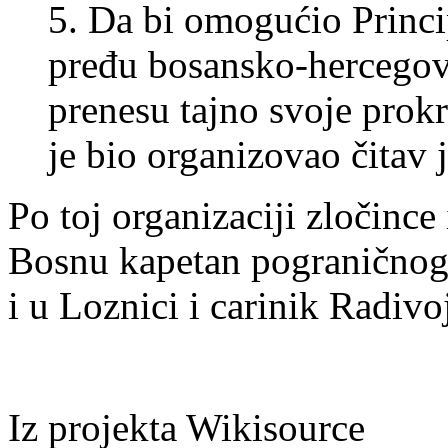
5. Da bi omogućio Princi
pređu bosansko-hercegov
prenesu tajno svoje prok
je bio organizovao čitav 
Po toj organizaciji zločince
Bosnu kapetan pograničnog
i u Loznici i carinik Radiv
Iz projekta Wikisource