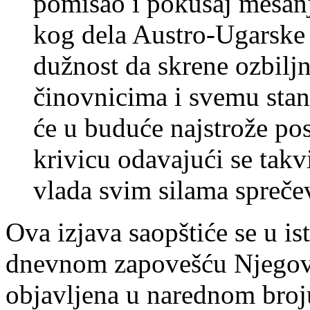
pomisao i pokušaj mešan
kog dela Austro-Ugarske 
dužnost da skrene ozbiljn
činovnicima i svemu stan
će u buduće najstrože post
krivicu odavajući se tak
vlada svim silama sprečev
Ova izjava saopštiće se u is
dnevnom zapovešću Njegovog
objavljena u narednom broj