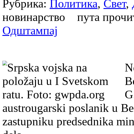
Рубрика:
Политика
,
Свет
,
новинарство пута проч
Одштампај
N
B
G
austrougarski poslanik u B
zastupniku predsednika mini