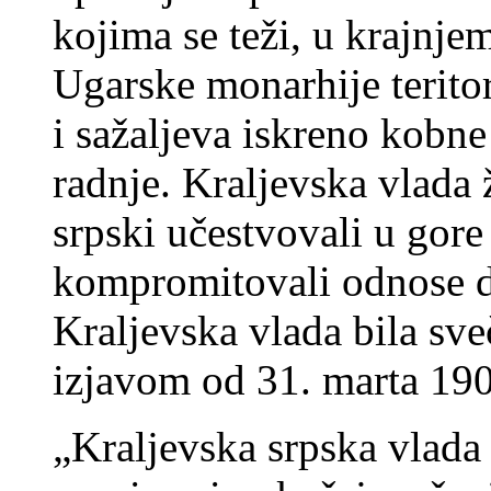
kojima se teži, u krajnje
Ugarske monarhije teritor
i sažaljeva iskreno kobne
radnje. Kraljevska vlada ž
srpski učestvovali u gor
kompromitovali odnose d
Kraljevska vlada bila sv
izjavom od 31. marta 190
„Kraljevska srpska vlada