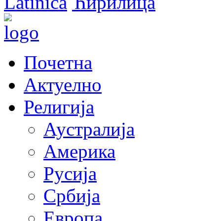
Latinica
Ћирилица
Почетна
Актуелно
Религија
Аустралија
Америка
Русија
Србија
Европа