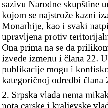
sazivu Narodne skupštine u
kojom se najstrože kazni iz
Monarhije, kao i svaki natp
upravljena protiv teritorija
Ona prima na se da prilikom
izvede izmenu i člana 22. 
publikacije mogu i konfisko
kategoričnoj odredbi člana 
2. Srpska vlada nema mikakv
nota carske i kraljevske vl