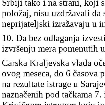
Srbiji tako i na strani, koj
položaj, nisu uzdržavali da 
neprijateljski izražavaju u 
10. Da bez odlaganja izvest
izvršenju mera pomenutih u
Carska Kraljevska vlada oč
ovog meseca, do 6 časova 
na rezultate istrage u Saraj
naznačenih pod tačkama 7. i
Krivičnom istragom koju je 