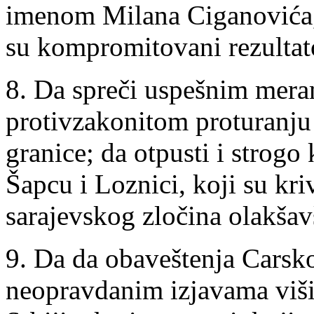
imenom Milana Ciganovića, 
su kompromitovani rezultato
8. Da spreči uspešnim meram
protivzakonitom proturanju 
granice; da otpusti i strog
Šapcu i Loznici, koji su kri
sarajevskog zločina olakšav
9. Da da obaveštenja Carsko
neopravdanim izjavama viši