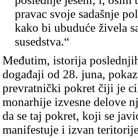
pravac svoje sadašnje po
kako bi ubuduće živela 
susedstva.“
Međutim, istorija poslednjih
događaji od 28. juna, pokaza
prevratnički pokret čiji je 
monarhije izvesne delove nje
da se taj pokret, koji se ja
manifestuje i izvan teritorij