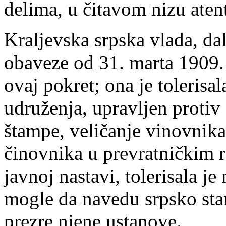
delima, u čitavom nizu atent
Kraljevska srpska vlada, da
obaveze od 31. marta 1909. g
ovaj pokret; ona je tolerisal
udruženja, upravljen proti
štampe, veličanje vinovnika 
činovnika u prevratničkim 
javnoj nastavi, tolerisala j
mogle da navedu srpsko sta
prezre njene ustanove.