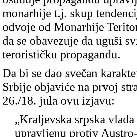
monarhije t.j. skup tendencij
odvoje od Monarhije Teritori
da se obavezuje da uguši sv
terorističku propagandu.
Da bi se dao svečan karakte
Srbije objaviće na prvoj st
26./18. jula ovu izjavu:
„Kraljevska srpska vlad
upravljenu protiv Austro-