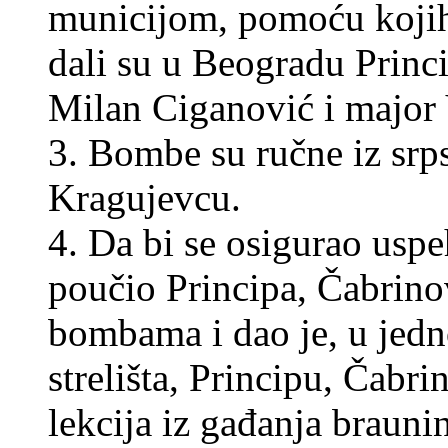
municijom, pomoću kojih s
dali su u Beogradu Princ
Milan Ciganović i major 
3. Bombe su ručne iz srp
Kragujevcu.
4. Da bi se osigurao uspe
poučio Principa, Čabrino
bombama i dao je, u jedn
strelišta, Principu, Čabr
lekcija iz gađanja braun