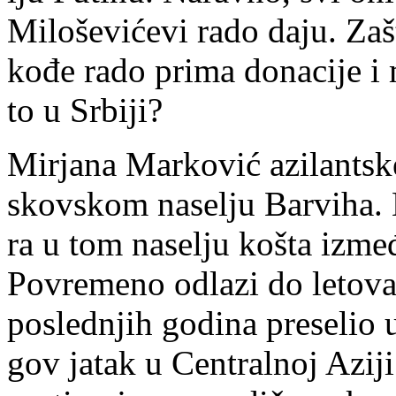
Mi­lo­še­vi­će­vi ra­do da­ju. Zaš­
ko­đe ra­do pri­ma do­na­ci­je i
to u Sr­bi­ji?
Mir­ja­na Mar­ko­vić azi­lant­s
skov­skom na­se­lju Bar­vi­ha. 
ra u tom na­se­lju koš­ta iz­me­đ
Po­vre­me­no od­la­zi do le­to­va
po­sled­njih go­di­na pre­se­lio
gov ja­tak u Cen­tral­noj Azi­j