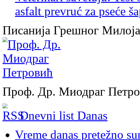
asfalt prevruć za pseće š
Писанија Грешног Милој
Проф. Др. Миодраг Петр
Dnevni list Danas
Vreme danas pretežno sun