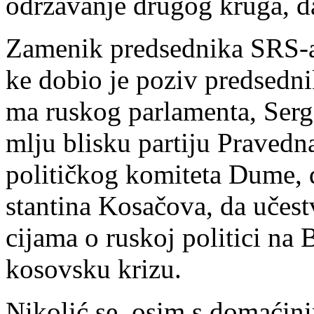
odr­ža­va­nje dru­gog kru­ga, da
Za­me­nik pred­sed­ni­ka SRS-a 
ke do­bio je po­ziv pred­sed­ni­
ma ru­skog par­la­men­ta, Ser­g
mlju bli­sku par­ti­ju Pra­ved­na
po­li­tič­kog ko­mi­te­ta Du­me
stan­ti­na Ko­sa­čo­va, da uče­st
ci­ja­ma o ru­skoj po­li­ti­ci n
ko­sov­sku kri­zu.
Ni­ko­lić se, osim s do­ma­ći­ni