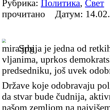
Рубрика:
Политика
,
Свет
А
прочитано Датум:
14.02
Sr­bi­ja je jed­na od ret­ki
vlja­ni­ma, upr­kos de­mo­krat­s
pred­sed­ni­ku, još uvek odo­bra
Dr­ža­ve ko­je odo­bra­va­ju po­li
da stvar bu­de čud­ni­ja, ak­tiv­n
na­šom ze­mljom na naj­vi­šem 