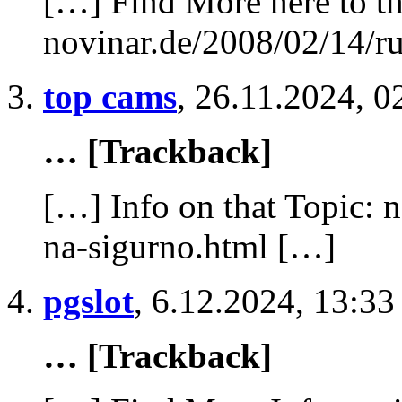
[…] Find More here to th
novinar.de/2008/02/14/ru
top cams
,
26.11.2024, 0
… [Trackback]
[…] Info on that Topic: n
na-sigurno.html […]
pgslot
,
6.12.2024, 13:33
… [Trackback]