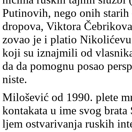
Pu­ti­no­vih, ne­go onih sta­rih –
dro­po­va, Vik­to­ra Če­bri­ko­va
zo­vao je i pla­tio Ni­ko­li­će­
ko­ji su iz­naj­mi­li od vla­sni
da da po­mog­nu po­sao per­sp
ni­ste.
Mi­lo­še­vić od 1990. ple­te mr
kon­ta­ka­ta u ime svog bra­ta S
ljem ostva­ri­va­nja ru­skih in­