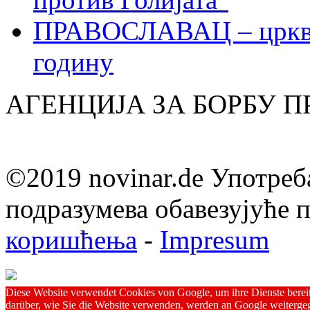
ПРАВОСЛАВАЦ – црквен
годину
АГЕНЦИЈА ЗА БОРБУ 
©2019 novinar.de Употреб
подразумева обавезујуће
коришћења
-
Impresum
Diese Website verwendet Cookies von Google, um ihre Dienste bereitz
darüber, wie Sie die Website verwenden, werden an Google weitergeg