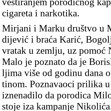
ve­sti­ra­njem po­ro­dič­nog ka­p
ci­ga­re­ta i nar­ko­ti­ka.
Mir­ja­ni i Mar­ku druš­tvo u 
di­je­vić i bra­ća Ka­rić, Bo­go­l
vra­tak u ze­mlju, uz po­moć Ni­
Ma­lo je po­zna­to da je Bo­ri­sl
lji­ma vi­še od go­di­nu da­na op
ti­nom. Po­zna­va­o­ci pri­li­k
iz­ne­na­di­lo da po­ro­di­ca Mi­lo
sto­je iza kam­pa­nje Ni­ko­li­ća