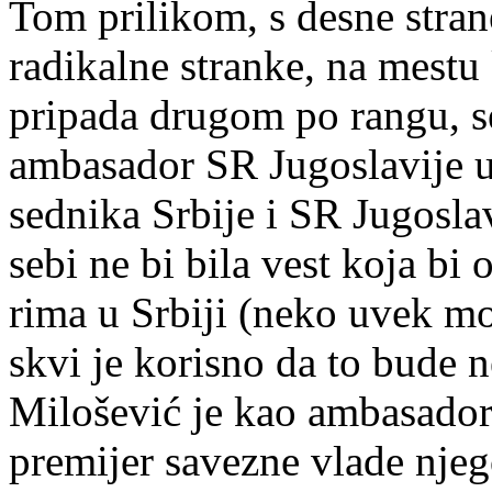
Tom pri­li­kom, s de­sne stra­n
ra­di­kal­ne stran­ke, na me­stu
pri­pa­da dru­gom po ran­gu, se­
am­ba­sa­dor SR Ju­go­sla­vi­je
sed­ni­ka Sr­bi­je i SR Ju­go­sla
se­bi ne bi bi­la vest ko­ja bi op
ri­ma u Sr­bi­ji (ne­ko uvek mo
skvi je ko­ri­sno da to bu­de ne
Mi­lo­še­vić je kao am­ba­sa­dor 
pre­mi­jer sa­ve­zne vla­de nje