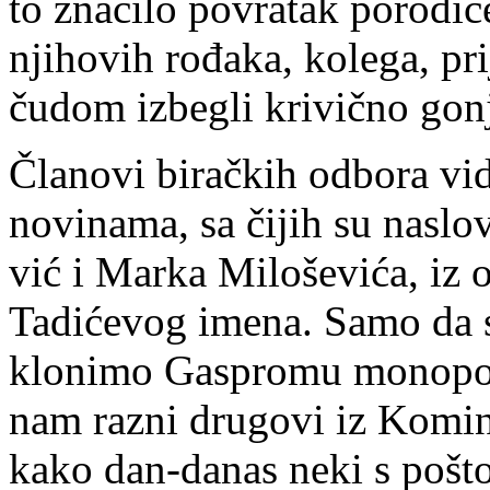
to zna­či­lo po­vra­tak po­ro­di
nji­ho­vih ro­đa­ka, ko­le­ga, pri­
ču­dom iz­be­gli kri­vič­no go­n
Čla­no­vi bi­rač­kih od­bo­ra vi­d
no­vi­na­ma, sa či­jih su na­slov­
vić i Mar­ka Mi­lo­še­vi­ća, iz oč
Ta­di­će­vog ime­na. Sa­mo da 
klo­ni­mo Ga­spro­mu mo­no­po
nam ra­zni dru­go­vi iz Ko­min­t
ka­ko dan-da­nas ne­ki s poš­to