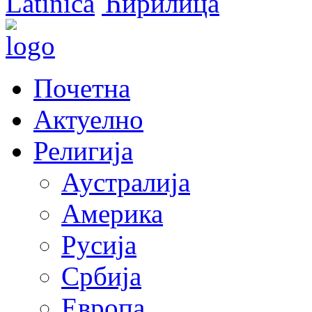
Latinica
Ћирилица
Почетна
Актуелно
Религија
Аустралија
Америка
Русија
Србија
Европа