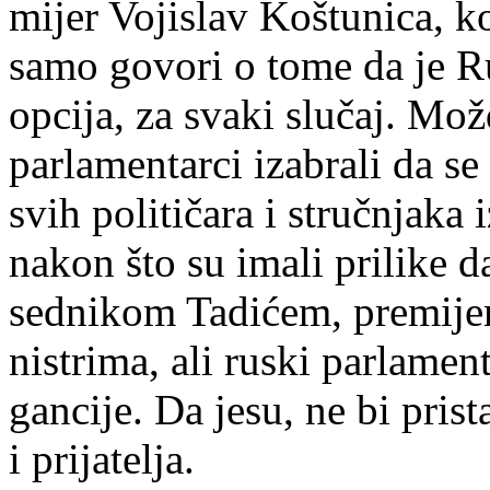
mi­jer Vo­ji­slav Koš­tu­ni­ca, ko­
sa­mo go­vo­ri o to­me da je Ru­s
op­ci­ja, za sva­ki slu­čaj. Mo­
par­la­men­tar­ci iza­bra­li da s
svih po­li­ti­ča­ra i struč­nja­ka
na­kon što su ima­li pri­li­ke d
sed­ni­kom Ta­di­ćem, pre­mi­j
ni­stri­ma, ali ru­ski par­la­men­
gan­ci­je. Da je­su, ne bi pri­sta
i pri­ja­te­lja.