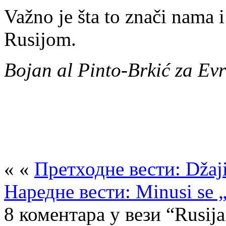
Va­žno je šta to zna­či na­ma i 
Ru­si­jom.
Bo­jan al Pin­to-Br­kić za 
« «
Претходне вести: Džajić
Наредне вести: Minusi se „
8 коментара у вези “Rusija