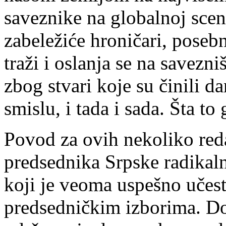
sa­ve­zni­ke na glo­bal­noj sce­n
za­be­le­ži­će hro­ni­ča­ri, po­seb
tra­ži i osla­nja se na sa­ve­zn
zbog stva­ri ko­je su či­ni­li da­
smi­slu, i ta­da i sa­da. Šta to
Po­vod za ovih ne­ko­li­ko re­d
pred­sed­ni­ka Srp­ske ra­di­kal­
ko­ji je ve­o­ma us­peš­no uče­
pred­sed­nič­kim iz­bo­ri­ma. D