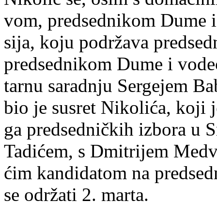
vom, pred­sed­ni­kom Du­me i li
si­ja, ko­ju po­dr­ža­va pred­se
pred­sed­ni­kom Du­me i vo­de­
tar­nu sa­rad­nju Ser­ge­jem Ba
bio je su­sret Ni­ko­li­ća, ko­j
ga pred­sed­nič­kih iz­bo­ra u 
Ta­di­ćem, s Dmi­tri­jem Me­dve
ćim kan­di­da­tom na pred­sed­ni
se odr­ža­ti 2. mar­ta.