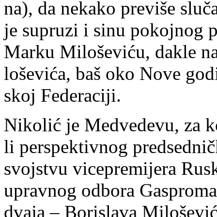
na), da ne­ka­ko pre­vi­še slu­ča
je su­pru­zi i si­nu po­koj­nog 
Mar­ku Mi­lo­še­vi­ću, da­kle na
lo­še­vi­ća, baš oko No­ve go­di
skoj Fe­de­ra­ci­ji.
Ni­ko­lić je Me­dve­de­vu, za ko­
li per­spek­tiv­nog pred­sed­nič­
svoj­stvu vi­ce­pre­mi­je­ra Ru­sk
uprav­nog od­bo­ra Ga­spro­ma 
dva­ja – Bo­ri­sla­va Mi­lo­še­vi