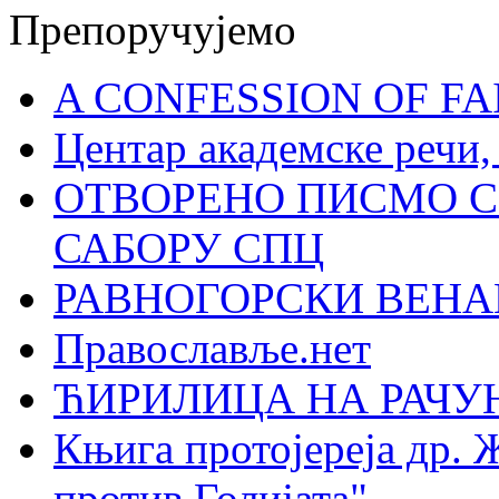
Препоручујемо
A CONFESSION OF FAI
Центар академске речи
ОТВОРЕНО ПИСМО С
САБОРУ СПЦ
РАВНОГОРСКИ ВЕНА
Православље.нет
ЋИРИЛИЦА НА РАЧ
Књига протојереја др. 
против Голијата"