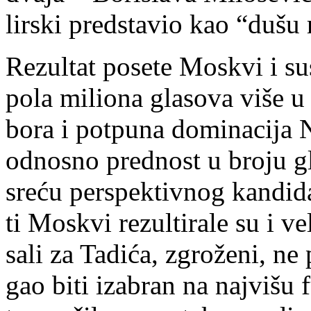
lir­ski pred­sta­vio kao “du­šu
Re­zul­tat po­se­te Mo­skvi i su
po­la mi­li­o­na gla­so­va vi­še
bo­ra i pot­pu­na do­mi­na­ci­ja N
od­no­sno pred­nost u bro­ju gla
sre­ću per­spek­tiv­nog kan­di­d
ti Mo­skvi re­zul­ti­ra­le su i v
sa­li za Ta­di­ća, zgro­že­ni, ne
gao bi­ti iza­bran na naj­vi­šu 