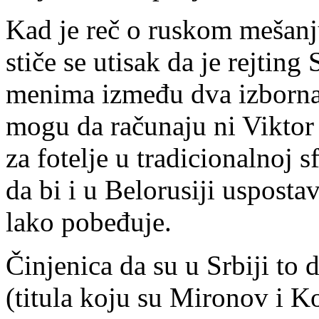
Kad je reč o ru­skom me­ša­nju 
sti­če se uti­sak da je rej­ting 
me­ni­ma iz­me­đu dva iz­bor­na 
mo­gu da ra­ču­na­ju ni Vik­tor Ja
za fo­te­lje u tra­di­ci­o­nal­noj sf
da bi i u Be­lo­ru­si­ji us­po­sta­
la­ko po­be­đu­je.
Či­nje­ni­ca da su u Sr­bi­ji to d
(ti­tu­la ko­ju su Mi­ro­nov i Ko