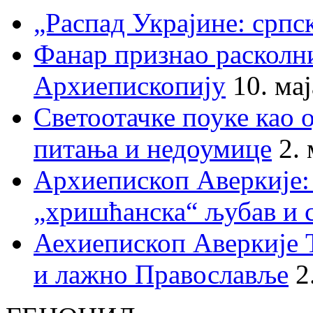
„Распад Украјине: српс
Фанар признао раскол
Архиепископију
10. ма
Светоотачке поуке као 
питања и недоумице
2.
Архиепископ Аверкије:
„хришћанска“ љубав и 
Аехиепископ Аверкије 
и лажно Православље
2