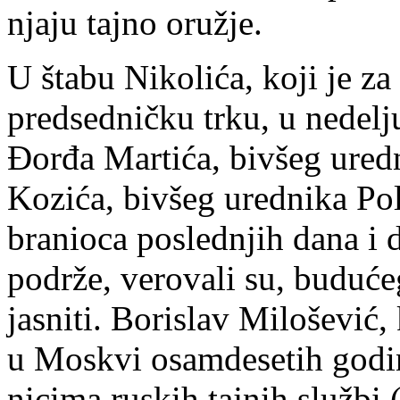
nja­ju taj­no oruž­je.
U šta­bu Ni­ko­li­ća, ko­ji je za 
pred­sed­nič­ku tr­ku, u ne­de­lj
Đor­đa Mar­ti­ća, biv­šeg ured­n
Ko­zi­ća, biv­šeg ured­ni­ka Po­li
bra­ni­o­ca po­sled­njih da­na i
po­dr­že, ve­ro­va­li su, bu­du­ć
ja­sni­ti. Bo­ri­slav Mi­lo­še­vi
u Mo­skvi osam­de­se­tih go­di­
ni­ci­ma ru­skih taj­nih slu­žbi