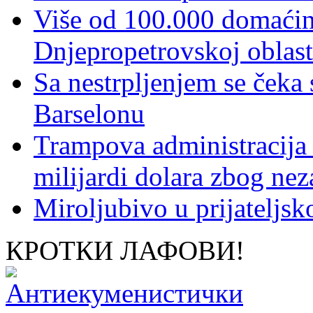
Više od 100.000 domaćins
Dnjepropetrovskoj oblast
Sa nestrpljenjem se čeka
Barselonu
Trampova administracija
milijardi dolara zbog nez
Miroljubivo u prijateljs
КРОТКИ ЛАФОВИ!