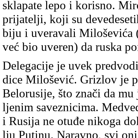
skla­pa­te le­po i ko­ri­sno. Mi­
pri­ja­te­lji, ko­ji su de­ve­de­se
bi­ju i uve­ra­va­li Mi­lo­še­vi­ća
već bio uve­ren) da ru­ska po­m
De­le­ga­ci­je je uvek pred­vo­di
di­ce Mi­lo­še­vić. Gri­zlov je pr
Be­lo­ru­si­je, što zna­či da mu
lje­nim sa­ve­zni­ci­ma. Me­dv
i Ru­si­ja ne otu­đe ni­ko­ga do
lju Pu­ti­nu. Na­rav­no, svi oni p