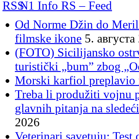
N1 Info RS – Feed
Od Norme Džin do Meril
filmske ikone
5. августа
(FOTO) Sicilijansko ostrv
turistički „bum” zbog „O
Morski karfiol preplavio
Treba li produžiti vojnu
glavnih pitanja na sledeći
2026
Veterinari savetuju: Test