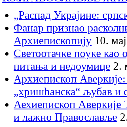
„Распад Украјине: српс
Фанар признао раскол
Архиепископију
10. ма
Светоотачке поуке као 
питања и недоумице
2.
Архиепископ Аверкије:
„хришћанска“ љубав и 
Аехиепископ Аверкије 
и лажно Православље
2