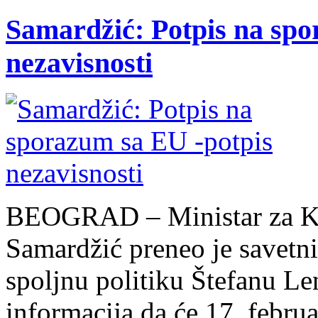
Samardžić: Potpis na spo
nezavisnosti
BEOGRAD – Ministar za Ko
Samardžić preneo je savetn
spoljnu politiku Štefanu Le
informacija da će 17. februa