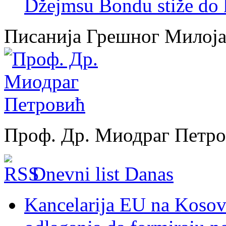
Džejmsu Bondu stiže do 
Писанија Грешног Милој
Проф. Др. Миодраг Петр
Dnevni list Danas
Kancelarija EU na Kosovu: