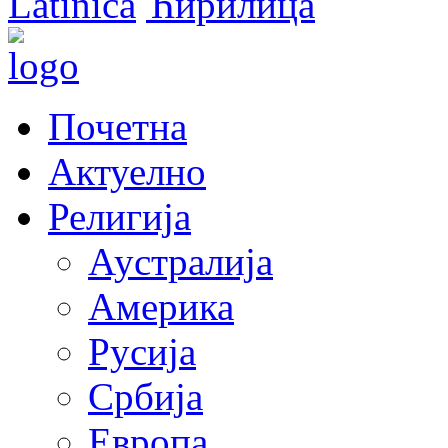
Latinica
Ћирилица
Почетна
Актуелно
Религија
Аустралија
Америка
Русија
Србија
Европа