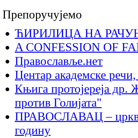
Препоручујемо
ЋИРИЛИЦА НА РАЧ
A CONFESSION OF FAI
Православље.нет
Центар академске речи
Књига протојереја др. 
против Голијата"
ПРАВОСЛАВАЦ – црквен
годину