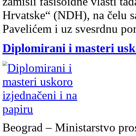
zamisli fašisoidne vlasti ta
Hrvatske“ (NDH), na čelu 
Pavelićem i uz svesrdnu po
Diplomirani i masteri usk
Beograd – Ministarstvo pros