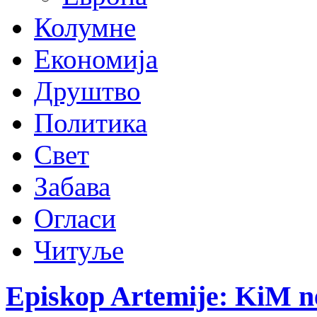
Колумне
Економија
Друштво
Политика
Свет
Забава
Огласи
Читуље
Episkop Artemije: KiM ne