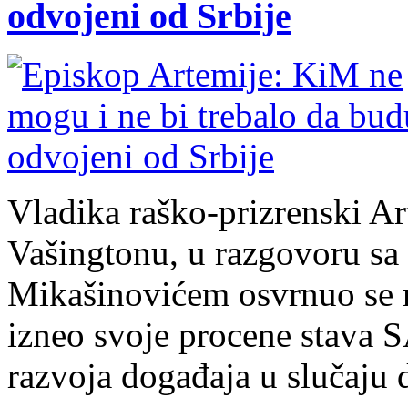
odvojeni od Srbije
Vladika raško-prizrenski Art
Vašingtonu, u razgovoru s
Mikašinovićem osvrnuo se na
izneo svoje procene stava 
razvoja događaja u slučaju 