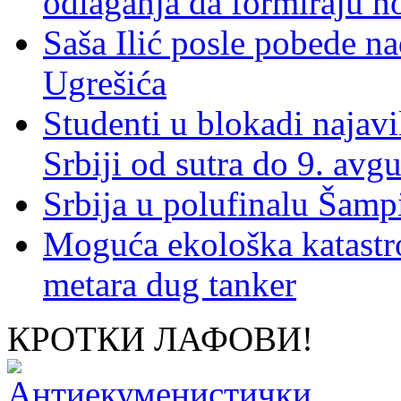
odlaganja da formiraju no
Saša Ilić posle pobede n
Ugrešića
Studenti u blokadi najav
Srbiji od sutra do 9. avgu
Srbija u polufinalu Šamp
Moguća ekološka katastr
metara dug tanker
КРОТКИ ЛАФОВИ!