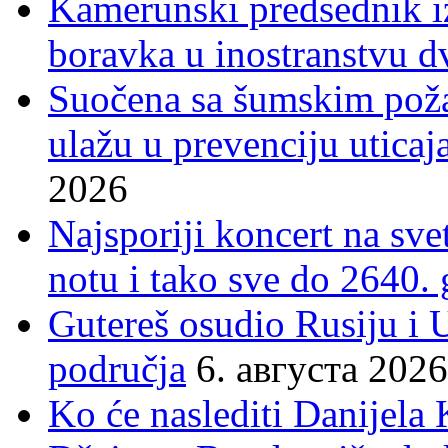
Kamerunski predsednik iz
boravka u inostranstvu d
Suočena sa šumskim poža
ulažu u prevenciju uticaj
2026
Najsporiji koncert na sv
notu i tako sve do 2640.
Gutereš osudio Rusiju i 
područja
6. августа 2026
Ko će naslediti Danijela