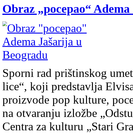
Obraz „pocepao“ Adema 
Sporni rad prištinskog ume
lice“, koji predstavlja Elvis
proizvode pop kulture, poce
na otvaranju izložbe „Odstu
Centra za kulturu „Stari Gr