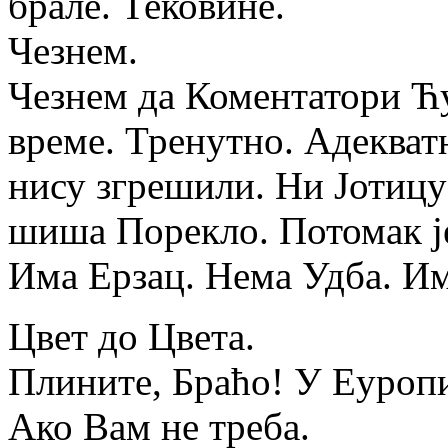
брале. Тековине.
Чезнем.
Чезнем да Коментатори Ћ
време. Тренутно. Адекватн
нису згрешили. Ни Јотицу
шиша Порекло. Потомак је
Има Ерзац. Нема Удба. Им
Цвет до Цвета.
Плините, Браћо! У Еуропи
Ако Вам не треба.