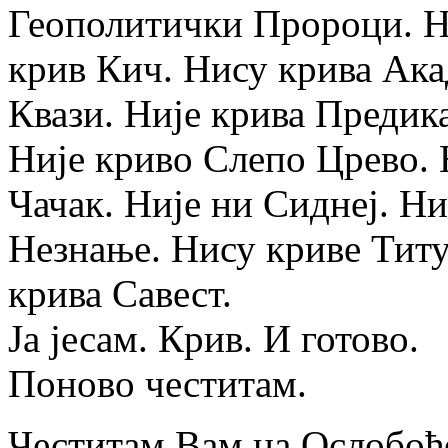
Геополитички Пророци. Н
крив Кич. Нису крива Ака
Квази. Није крива Предик
Није криво Слепо Црево. 
Чачак. Није ни Сиднеј. Ни
Незнање. Нису криве Титу
крива Савест.
Ја јесам. Крив. И готово.
Поново честитам.
Честитам Вам на Ослобођ