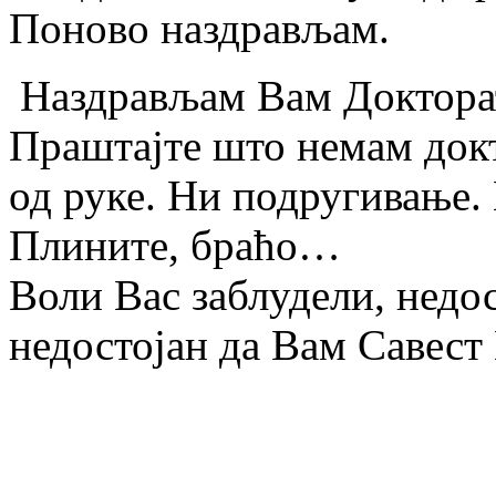
Поново наздрављам.
Наздрављам Вам Докторат
Праштајте што немам докт
од руке. Ни подругивање. 
Плините, браћо…
Воли Вас заблудели, недо
недостојан да Вам Савест