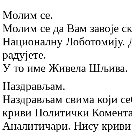
Молим се.
Молим се да Вам завоје с
Националну Лоботомију. Д
радујете.
У то име Живела Шљива.
Наздрављам.
Наздрављам свима који се
криви Политички Комента
Аналитичари. Нису криви