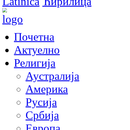
Latinica
Ћирилица
Почетна
Актуелно
Религија
Аустралија
Америка
Русија
Србија
Европа