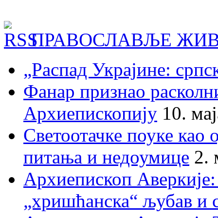
ПРАВОСЛАВЉЕ ЖИВ
„Распад Украјине: српс
Фанар признао раскол
Архиепископију
10. ма
Светоотачке поуке као 
питања и недоумице
2.
Архиепископ Аверкије:
„хришћанска“ љубав и 