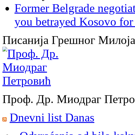
Former Belgrade negotiato
you betrayed Kosovo for 
Писанија Грешног Милој
Проф. Др. Миодраг Петр
Dnevni list Danas