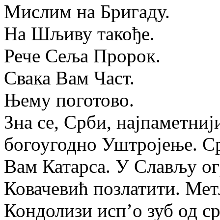
Мислим на Бригаду.
На Шљиву такође.
Рече Сеља Пророк.
Свака Вам Част.
Њему поготово.
Зна се, Срби, најпаметниј
богоугодно Уштројење. С
Вам Катарса. У Слављу ог
Ковачевић позлатити. Мет
Кондолизи исп’о зуб од ср