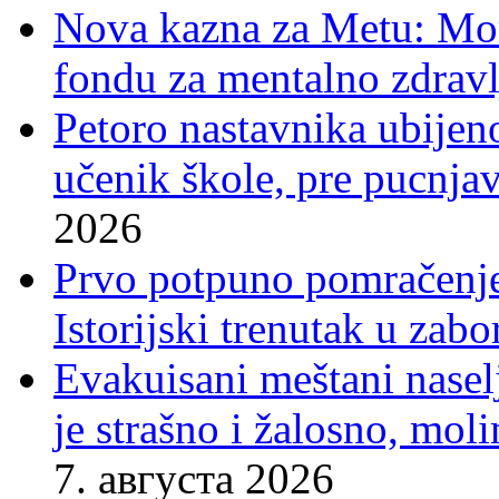
Nova kazna za Metu: Mora
fondu za mentalno zdravl
Petoro nastavnika ubijen
učenik škole, pre pucnjav
2026
Prvo potpuno pomračenje
Istorijski trenutak u zab
Evakuisani meštani nasel
je strašno i žalosno, mo
7. августа 2026