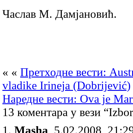
Часлав М. Дамјановић.
« «
Претходне вести: Austr
vladike Irineja (Dobrijević)
Наредне вести: Ova je Mari
13 коментара у вези “Izbor
Masha
,
5.02.2008, 21:2