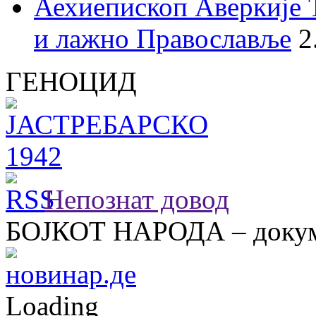
Аехиепископ Аверкије 
и лажно Православље
2
ГЕНОЦИД
Непознат довод
БОЈКОТ НАРОДА – докум
Loading