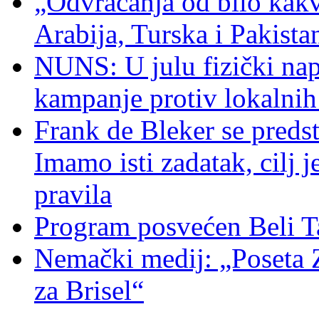
„Odvraćanja od bilo kakv
Arabija, Turska i Pakist
NUNS: U julu fizički nap
kampanje protiv lokalni
Frank de Bleker se predst
Imamo isti zadatak, cilj 
pravila
Program posvećen Beli T
Nemački medij: „Poseta 
za Brisel“