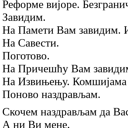
Реформе вијоре. Безграни
Завидим.
На Памети Вам завидим. 
На Савести.
Поготово.
На Причешћу Вам завиди
На Извињењу. Комшијама
Поново наздрављам.
Скочем наздрављам да Ва
А ни Ви мене.