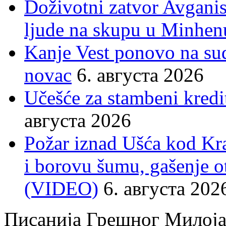
Doživotni zatvor Avgani
ljude na skupu u Minhen
Kanje Vest ponovo na su
novac
6. августа 2026
Učešće za stambeni kredit
августа 2026
Požar iznad Ušća kod Kral
i borovu šumu, gašenje o
(VIDEO)
6. августа 202
Писанија Грешног Милој