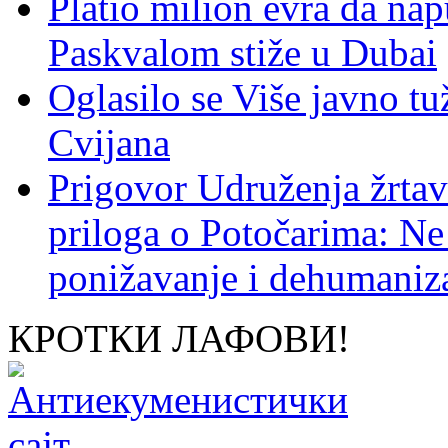
Platio milion evra da nap
Paskvalom stiže u Dubai
Oglasilo se Više javno tu
Cvijana
Prigovor Udruženja žrta
priloga o Potočarima: N
ponižavanje i dehumaniza
КРОТКИ ЛАФОВИ!