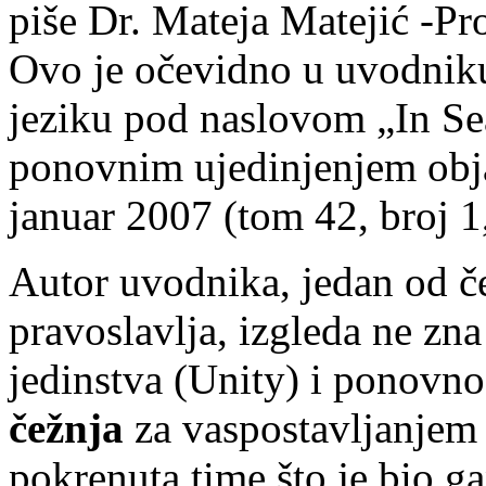
piše Dr. Mateja Matejić -Pro
Ovo je očevidno u uvodnik
jeziku pod naslovom „In Se
ponovnim ujedinjenjem obja
januar 2007 (tom 42, broj 1,
Autor uvodnika, jedan od č
pravoslavlja, izgleda ne zn
jedinstva (Unity) i ponovn
čežnja
za vaspostavljanjem
pokrenuta time što je bio 