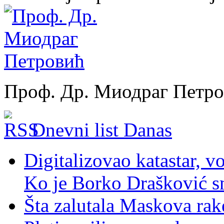
Проф. Др. Миодраг Петр
Dnevni list Danas
Digitalizovao katastar, v
Ko je Borko Drašković s
Šta zalutala Maskova rak