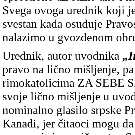
Svega ovoga urednik koji j
svestan kada osuđuje Pravos
nalazimo u gvozdenom obruč
Urednik, autor uvodnika
„I
pravo na lično mišljenje, pa 
rimokatolicima ZA SEBE S
svoje lično mišljenje u uvod
nominalno glasilo srpske P
Kanadi, jer čitaoci mogu da