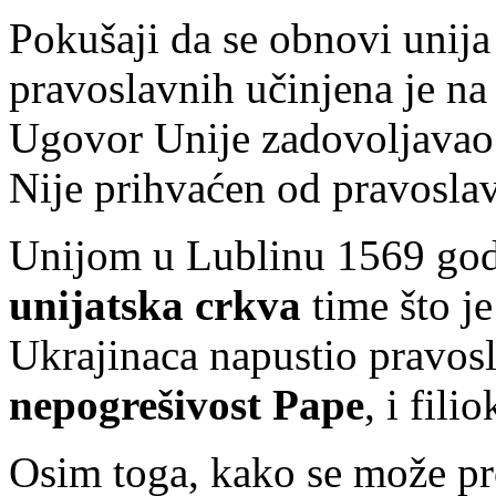
Pokušaji da se obnovi unija
pravoslavnih učinjena je na
Ugovor Unije zadovoljavao 
Nije prihvaćen od pravosla
Unijom u Lublinu 1569 god
unijatska crkva
time što j
Ukrajinaca napustio pravosl
nepogrešivost Pape
, i fili
Osim toga, kako se može proč