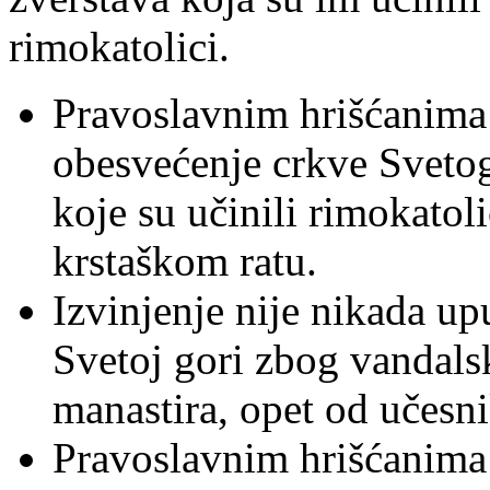
rimokatolici.
Pravoslavnim hrišćanima 
obesvećenje crkve Sveto
koje su učinili rimokatol
krstaškom ratu.
Izvinjenje nije nikada u
Svetoj gori zbog vandals
manastira, opet od učesn
Pravoslavnim hrišćanima 