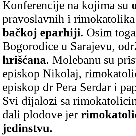
Konferencije na kojima su
o
pravoslavnih i rimokatolika
bačkoj eparhiji
. Osim toga
Bogorodice u Sarajevu, od
hrišćana
. Molebanu su pris
episkop Nikolaj, rimokatoli
episkop dr Pera Serdar i pa
Svi dijalozi sa rimokatolicim
dali plodove jer
rimokatolic
jedinstvu.