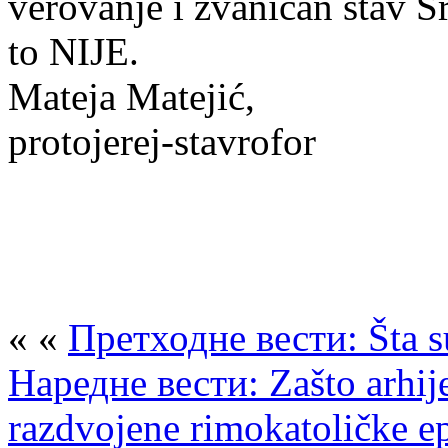
verovanje i zvaničan stav S
to NIJE.
Mateja Matejić,
protojerej-stavrofor
« «
Претходне вести: Šta su
Наредне вести: Zašto arhije
razdvojene rimokatoličke ep