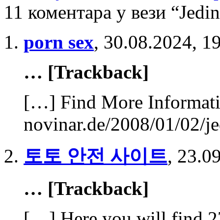
11 коментара у вези “Jedin
porn sex
,
30.08.2024, 1
… [Trackback]
[…] Find More Informatio
novinar.de/2008/01/02/je
토토 안전 사이트
,
23.09
… [Trackback]
[…] Here you will find 2