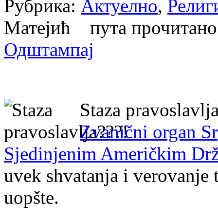
Рубрика:
Актуелно
,
Религ
Матејић пута прочитан
Одштампај
Staza pravoslavlja
Zvanični organ S
Sjedinjenim Američkim Dr
uvek shvatanja i verovanje 
uopšte.