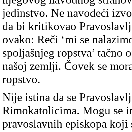
jedinstvo. Ne navodeći izvor
da bi kritikovao Pravoslavl
ovako: Reči ‘mi se nalazi
spoljašnjeg ropstva’ tačno o
našoj zemlji. Čovek se mora 
ropstvo.
Nije istina da se Pravoslavl
Rimokatolicima. Mogu se im
pravoslavnih episkopa koji s