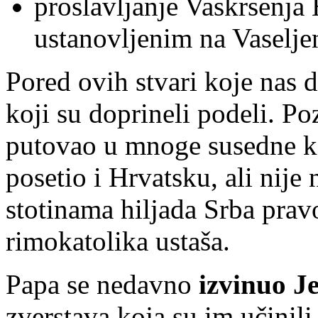
proslavljanje Vaskrsenja
ustanovljenim na Vaselje
Pored ovih stvari koje nas de
koji su doprineli podeli. Po
putovao u mnoge susedne kao
posetio i Hrvatsku, ali nije
stotinama hiljada Srba prav
rimokatolika ustaša.
Papa se nedavno
izvinuo J
zverstava koja su im učinil