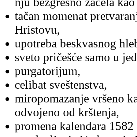
nju bezgrešno začela kao 
tačan momenat pretvaranja
Hristovu,
upotreba beskvasnog hleb
sveto pričešće samo u je
purgatorijum,
celibat sveštenstva,
miropomazanje vršeno ka
odvojeno od krštenja,
promena kalendara 1582 