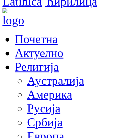
Latinica
Ћирилица
Почетна
Актуелно
Религија
Аустралија
Америка
Русија
Србија
Европа