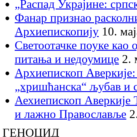
„Распад Украјине: српс
Фанар признао раскол
Архиепископију
10. ма
Светоотачке поуке као 
питања и недоумице
2.
Архиепископ Аверкије:
„хришћанска“ љубав и 
Аехиепископ Аверкије 
и лажно Православље
2
ГЕНОЦИД