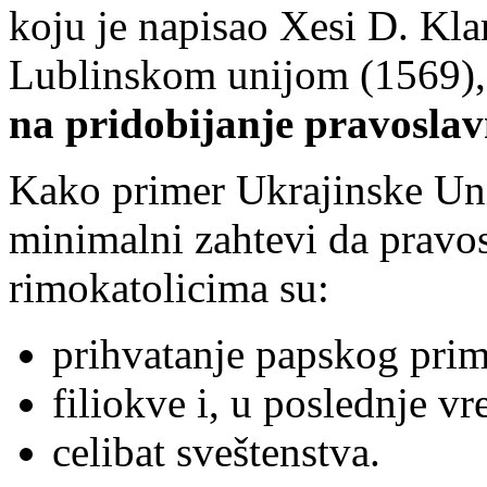
koju je napisao Xesi D. Kl
Lublinskom unijom (1569), j
na pridobijanje pravoslav
Kako primer Ukrajinske Uni
minimalni zahtevi da pravos
rimokatolicima su:
prihvatanje papskog prima
filiokve i, u poslednje v
celibat sveštenstva.