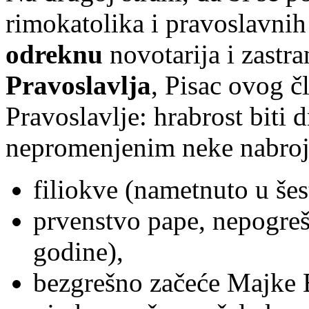
rimokatolika i pravoslavnih
odreknu
novotarija i zastra
Pravoslavlja
, Pisac ovog čl
Pravoslavlje: hrabrost biti 
nepromenjenim neke nabroja
filiokve (nametnuto u še
prvenstvo pape, nepogre
godine),
bezgrešno začeće Majke Bo