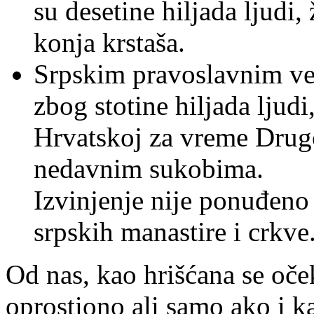
su desetine hiljada ljudi
konja krstaša.
Srpskim pravoslavnim ver
zbog stotine hiljada ljud
Hrvatskoj za vreme Drugo
nedavnim sukobima.
Izvinjenje nije ponuđen
srpskih manastire i crkve
Od nas, kao hrišćana se oče
oprostiono ali samo ako i ka