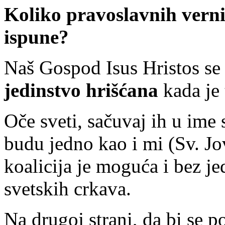
Koliko pravoslavnih vernik
ispune?
Naš Gospod Isus Hristos se 
jedinstvo hrišćana
kada je 
Oče sveti, sačuvaj ih u ime 
budu jedno kao i mi (Sv. J
koalicija je moguća i bez j
svetskih crkava.
Na drugoj strani, da bi se p