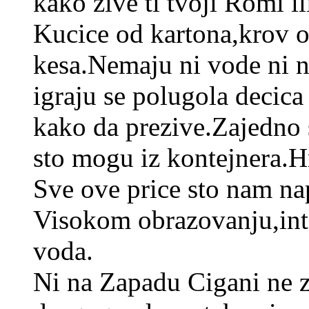
kako zive ti tvoji Romi il
Kucice od kartona,krov o
kesa.Nemaju ni vode ni nu
igraju se polugola decica
kako da prezive.Zajedno 
sto mogu iz kontejnera.
Sve ove price sto nam n
Visokom obrazovanju,int
voda.
Ni na Zapadu Cigani ne z