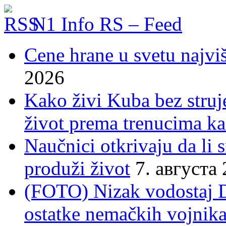
N1 Info RS – Feed
Cene hrane u svetu najviš
2026
Kako živi Kuba bez struje
život prema trenucima ka
Naučnici otkrivaju da li
produži život
7. августа
(FOTO) Nizak vodostaj 
ostatke nemačkih vojnika