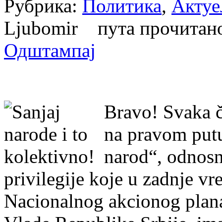
Рубрика:
Политика
,
Актуе
Ljubomir пута прочита
Одштампај
Bravo! Svaka č
na pravom putu
narod“, odnosn
privilegije koje u zadnje v
Nacionalnog akcionog plan