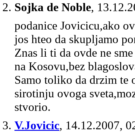
Sojka de Noble
,
13.12.2
podanice Jovicicu,ako ov
jos hteo da skupljamo p
Znas li ti da ovde ne sm
na Kosovu,bez blagoslov
Samo toliko da drzim te 
sirotinju ovoga sveta,moz
stvorio.
V.Jovicic
,
14.12.2007, 0