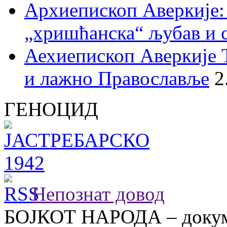
Архиепископ Аверкије:
„хришћанска“ љубав и 
Аехиепископ Аверкије 
и лажно Православље
2
ГЕНОЦИД
Непознат довод
БОЈКОТ НАРОДА – докум