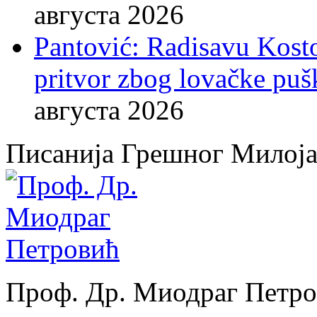
августа 2026
Pantović: Radisavu Kost
pritvor zbog lovačke puš
августа 2026
Писанија Грешног Милој
Проф. Др. Миодраг Петр