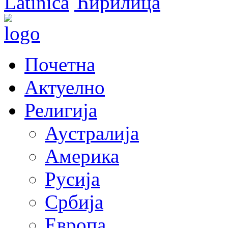
Latinica
Ћирилица
Почетна
Актуелно
Религија
Аустралија
Америка
Русија
Србија
Европа