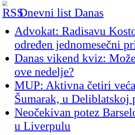
Dnevni list Danas
Advokat: Radisavu Kosto
određen jednomesečni pr
Danas vikend kviz: Možet
ove nedelje?
MUP: Aktivna četiri veća
Šumarak, u Deliblatskoj 
Neočekivan potez Barsel
u Liverpulu