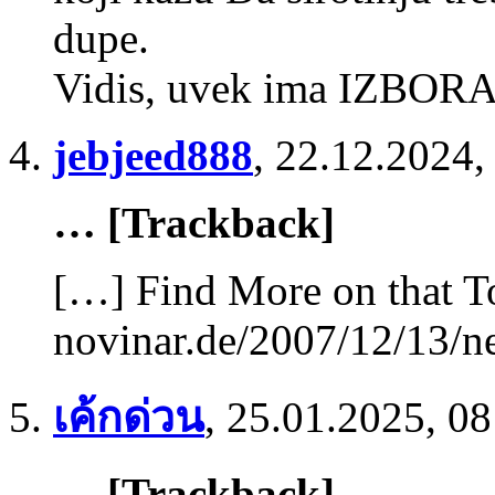
dupe.
Vidis, uvek ima IZBORA
jebjeed888
,
22.12.2024,
… [Trackback]
[…] Find More on that T
novinar.de/2007/12/13/n
เค้กด่วน
,
25.01.2025, 08
… [Trackback]