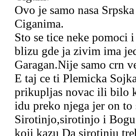
Ovo je samo nasa Srpska 
Ciganima.
Sto se tice neke pomoci i
blizu gde ja zivim ima je
Garagan.Nije samo crn v
E taj ce ti Plemicka Sojk
prikupljas novac ili bil
idu preko njega jer on to 
Sirotinjo,sirotinjo i Bog
koji kazu Da sirotinju tr