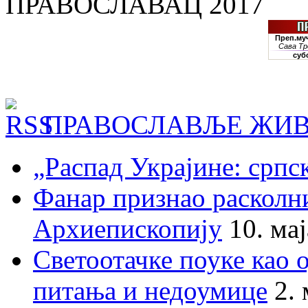
ПРАВОСЛАВАЦ 2017
ПРАВОСЛАВЉЕ ЖИВ
„Распад Украјине: српс
Фанар признао раскол
Архиепископију
10. ма
Светоотачке поуке као 
питања и недоумице
2.