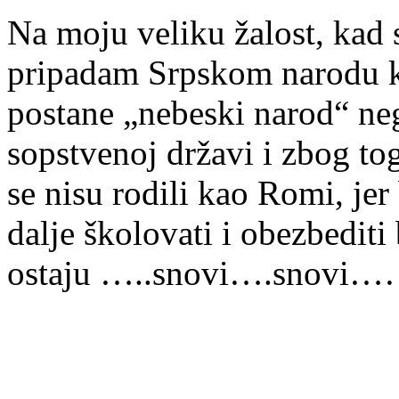
Na moju veliku žalost, kad
pripadam Srpskom narodu koj
postane „nebeski narod“ ne
sopstvenoj državi i zbog tog
se nisu rodili kao Romi, je
dalje školovati i obezbediti
ostaju …..snovi….snovi…