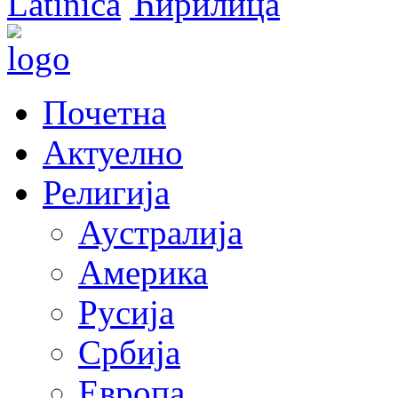
Latinica
Ћирилица
Почетна
Актуелно
Религија
Аустралија
Америка
Русија
Србија
Европа