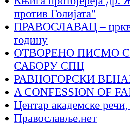
Књига протојереја др. 
против Голијата"
ПРАВОСЛАВАЦ – црквен
годину
ОТВОРЕНО ПИСМО С
САБОРУ СПЦ
РАВНОГОРСКИ ВЕНА
A CONFESSION OF FAI
Центар академске речи
Православље.нет