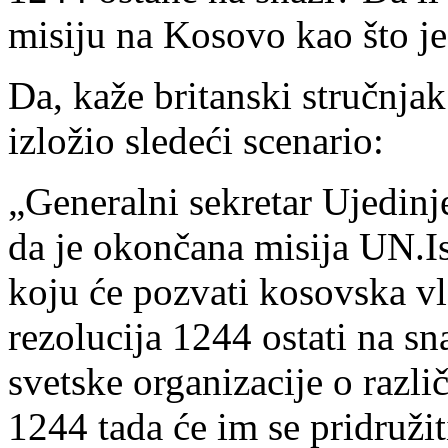
misiju na Kosovo kao što je
Da, kaže britanski stručnja
izložio sledeći scenario:
„Generalni sekretar Ujedin
da je okončana misija UN.I
koju će pozvati kosovska vl
rezolucija 1244 ostati na sn
svetske organizacije o razli
1244 tada će im se pridružit