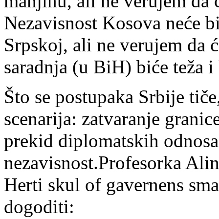
manjinu, ali ne verujem da ć
Nezavisnost Kosova neće bi
Srpskoj, ali ne verujem da 
saradnja (u BiH) biće teža 
Što se postupaka Srbije tiče,
scenarija: zatvaranje granic
prekid diplomatskih odnosa
nezavisnost.Profesorka Alin
Herti skul of gavernens smat
dogoditi: