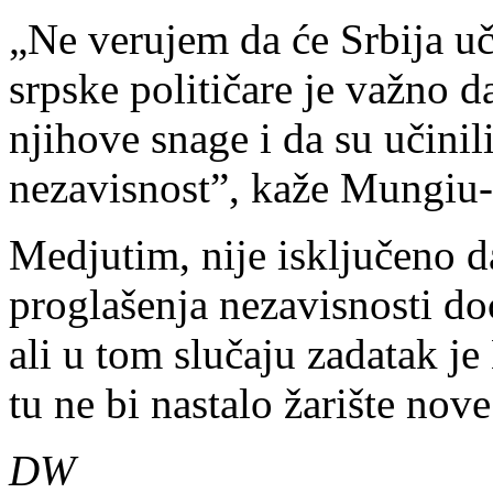
„Ne verujem da će Srbija uč
srpske političare je važno 
njihove snage i da su učinil
nezavisnost”, kaže Mungiu-
Medjutim, nije isključeno d
proglašenja nezavisnosti do
ali u tom slučaju zadatak j
tu ne bi nastalo žarište nove
DW