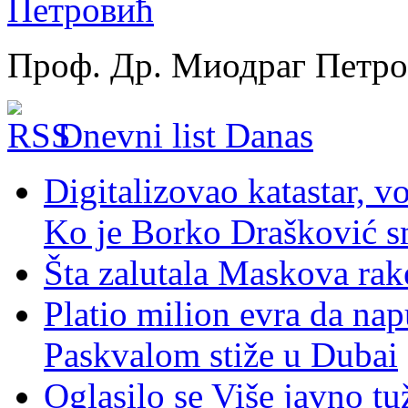
Проф. Др. Миодраг Петр
Dnevni list Danas
Digitalizovao katastar, v
Ko je Borko Drašković s
Šta zalutala Maskova rak
Platio milion evra da nap
Paskvalom stiže u Dubai
Oglasilo se Više javno tu