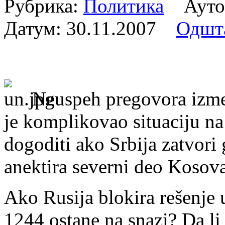
Рубрика:
Политика
Аутор
Датум:
30.11.2007
Одшт
Neuspeh pregovora izme
je komplikovao situaciju n
dogoditi ako Srbija zatvori 
anektira severni deo Kosov
Ako Rusija blokira rešenje 
1244 ostane na snazi? Da li