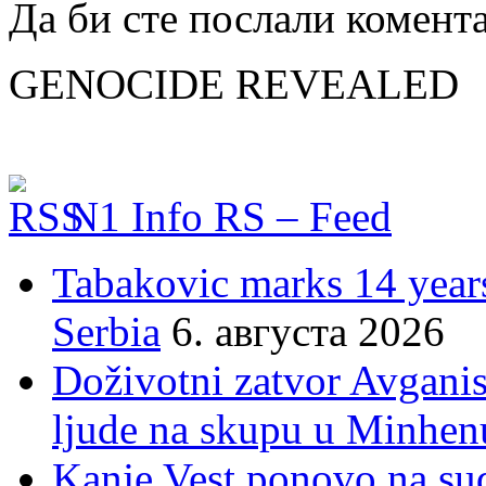
Да би сте послали комент
GENOCIDE REVEALED
N1 Info RS – Feed
Tabakovic marks 14 years
Serbia
6. августа 2026
Doživotni zatvor Avgani
ljude na skupu u Minhen
Kanje Vest ponovo na su