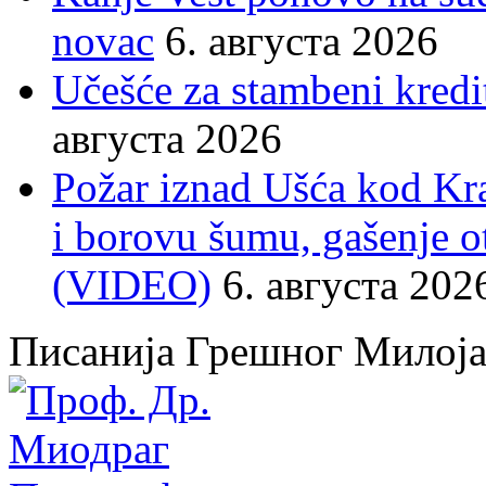
novac
6. августа 2026
Učešće za stambeni kredit
августа 2026
Požar iznad Ušća kod Kral
i borovu šumu, gašenje o
(VIDEO)
6. августа 202
Писанија Грешног Милој