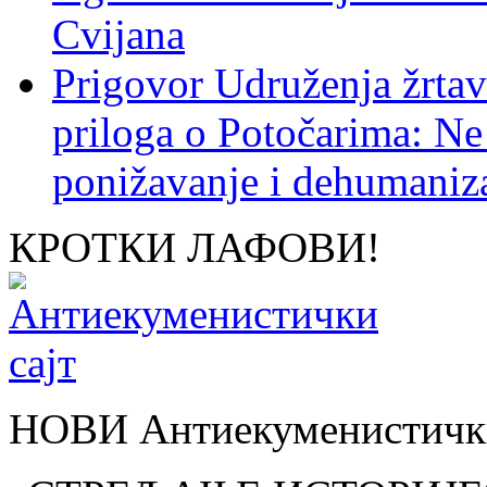
Cvijana
Prigovor Udruženja žrta
priloga o Potočarima: N
ponižavanje i dehumaniza
КРОТКИ ЛАФОВИ!
НОВИ Антиекуменистички