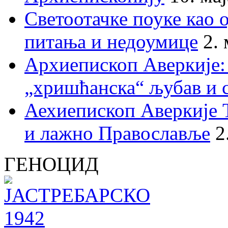
Светоотачке поуке као 
питања и недоумице
2.
Архиепископ Аверкије:
„хришћанска“ љубав и 
Аехиепископ Аверкије 
и лажно Православље
2
ГЕНОЦИД