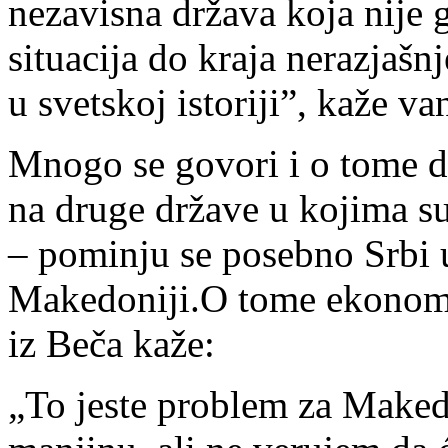
nezavisna država koja nije
situacija do kraja nerazjašn
u svetskoj istoriji”, kaže v
Mnogo se govori i o tome d
na druge države u kojima s
– pominju se posebno Srbi 
Makedoniji.O tome ekonoms
iz Beča kaže:
„To jeste problem za Maked