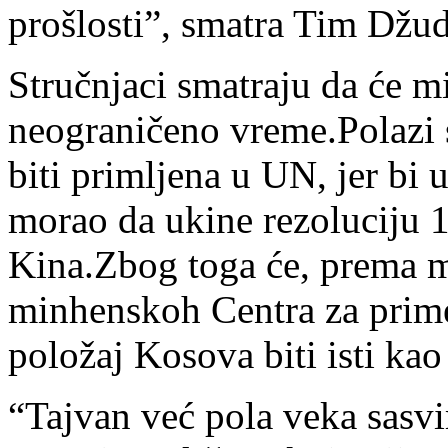
prošlosti”, smatra Tim Džud
Stručnjaci smatraju da će m
neograničeno vreme.Polazi 
biti primljena u UN, jer bi
morao da ukine rezoluciju 1
Kina.Zbog toga će, prema m
minhenskoh Centra za prime
položaj Kosova biti isti kao
“Tajvan već pola veka sasvi