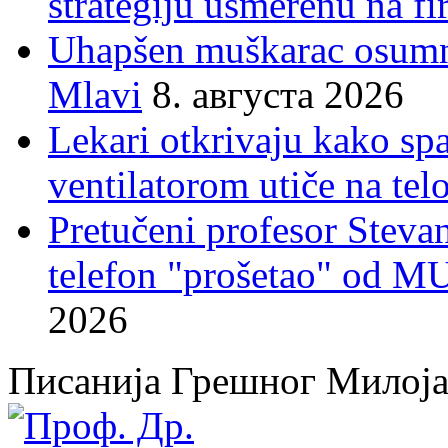
strategiju usmerenu na f
Uhapšen muškarac osumnj
Mlavi
8. августа 2026
Lekari otkrivaju kako sp
ventilatorom utiče na telo
Pretučeni profesor Stevan
telefon "prošetao" od M
2026
Писанија Грешног Милој