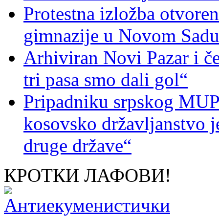
Protestna izložba otvoren
gimnazije u Novom Sad
Arhiviran Novi Pazar i če
tri pasa smo dali gol“
Pripadniku srpskog MUP-
kosovsko državljanstvo je
druge države“
КРОТКИ ЛАФОВИ!