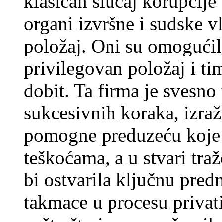
klasičan slučaj korupcije
organi izvršne i sudske vl
položaj. Oni su omogućili
privilegovan položaj i ti
dobit. Ta firma je svesno u
sukcesivnih koraka, izra
pomogne preduzeću koje 
teškoćama, a u stvari tra
bi ostvarila ključnu pred
takmace u procesu privatiz