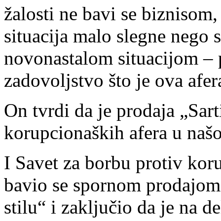
žalosti ne bavi se biznisom,
situacija malo slegne nego 
novonastalom situacijom – p
zadovoljstvo što je ova afer
On tvrdi da je prodaja „Sar
korupcionaških afera u našo
I Savet za borbu protiv kor
bavio se spornom prodajom
stilu“ i zaključio da je na d