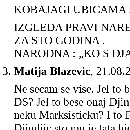
KOBAJAGI UBICAMA 
IZGLEDA PRAVI NAR
ZA STO GODINA .
NARODNA : „KO S D
Matija Blazevic
,
21.08.
Ne secam se vise. Jel to 
DS? Jel to bese onaj Djin
neku Marksisticku? I to F
Djindjic sto mu je tata 