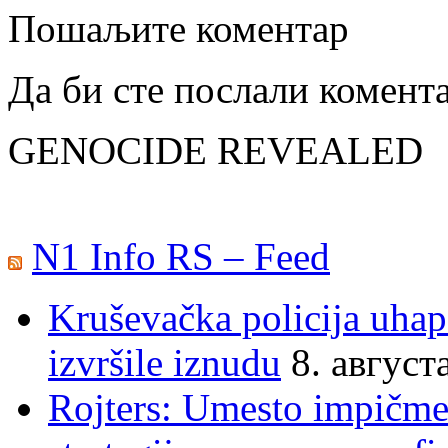
Пошаљите коментар
Да би сте послали комент
GENOCIDE REVEALED
N1 Info RS – Feed
Kruševačka policija uhap
izvršile iznudu
8. август
Rojters: Umesto impičmen