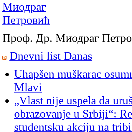
Проф. Др. Миодраг Петр
Dnevni list Danas
Uhapšen muškarac osumnj
Mlavi
„Vlast nije uspela da uru
obrazovanje u Srbiji“: R
studentsku akciju na trib