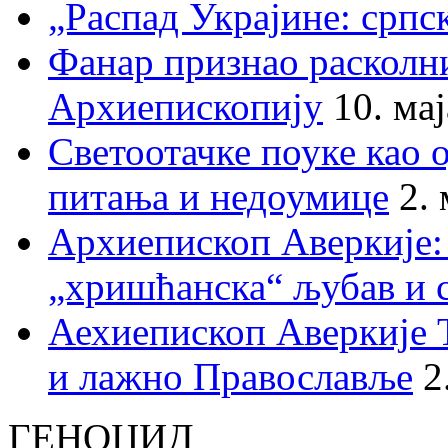
„Распад Украјине: српс
Фанар признао раскол
Архиепископију
10. ма
Светоотачке поуке као 
питања и недоумице
2.
Архиепископ Аверкије:
„хришћанска“ љубав и 
Аехиепископ Аверкије 
и лажно Православље
2
ГЕНОЦИД