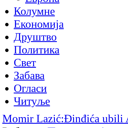
Колумне
Економија
Друштво
Политика
Свет
Забава
Огласи
Читуље
Momir Lazić:Đinđića ubili 