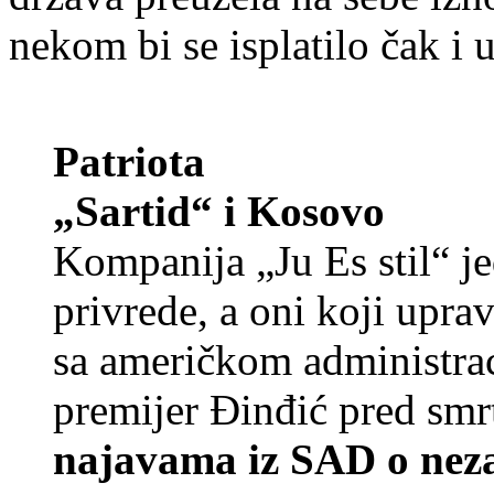
nekom bi se isplatilo čak i 
Patriota
„Sartid“ i Kosovo
Kompanija „Ju Es stil“ j
privrede, a oni koji upra
sa američkom administrac
premijer Đinđić pred sm
najavama iz SAD o neza