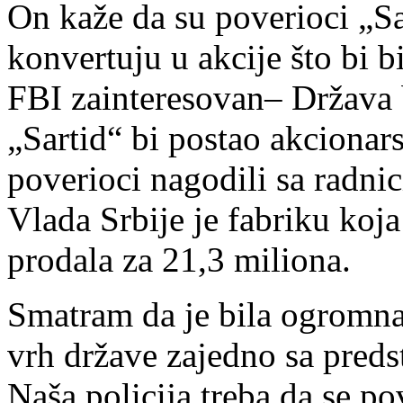
On kaže da su poverioci „Sa
konvertuju u akcije što bi 
FBI zainteresovan– Država b
„Sartid“ bi postao akcionars
poverioci nagodili sa radni
Vlada Srbije je fabriku koj
prodala za 21,3 miliona.
Smatram da je bila ogromna
vrh države zajedno sa preds
Naša policija treba da se po