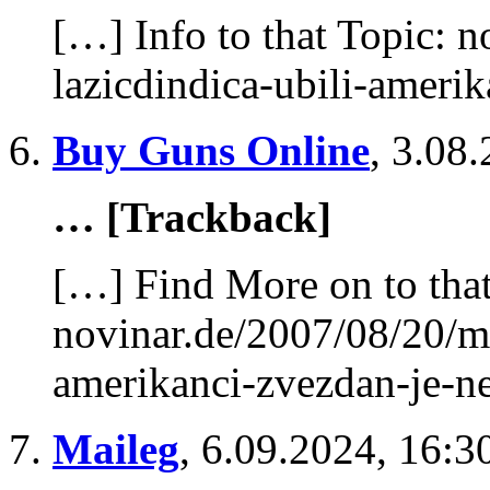
[…] Info to that Topic: 
lazicdindica-ubili-ameri
Buy Guns Online
,
3.08.
… [Trackback]
[…] Find More on to that
novinar.de/2007/08/20/mo
amerikanci-zvezdan-je-n
Maileg
,
6.09.2024, 16:3