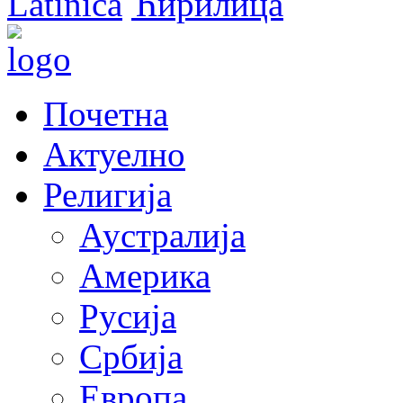
Latinica
Ћирилица
Почетна
Актуелно
Религија
Аустралија
Америка
Русија
Србија
Европа