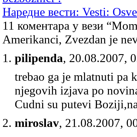
Наредне вести: Vesti: Osve
11 коментара у вези “Momi
Amerikanci, Zvezdan je ne
pilipenda
,
20.08.2007, 
trebao ga je mlatnuti pa 
njegovih izjava po novin
Cudni su putevi Boziji,na
miroslav
,
21.08.2007, 0