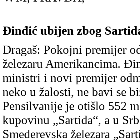
Đinđić ubijen zbog Sartid
Dragaš: Pokojni premijer o
železaru Amerikancima. Đinđi
ministri i novi premijer odm
neko u žalosti, ne bavi se 
Pensilvanije je otišlo 552 
kupovinu „Sartida“, a u Srb
Smederevska železara „Sart