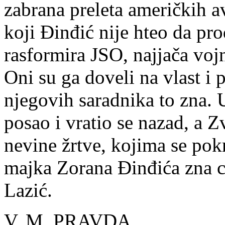
zabrana preleta američkih av
koji Đinđić nije hteo da pr
rasformira JSO, najjača vojn
Oni su ga doveli na vlast i 
njegovih saradnika to zna. 
posao i vratio se nazad, a Z
nevine žrtve, kojima se pok
majka Zorana Đinđića zna c
Lazić.
V. M, PRAVDA,