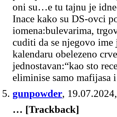
oni su…e tu tajnu je idne
Inace kako su DS-ovci p
iomena:bulevarima, trgov
cuditi da se njegovo ime
kalendaru obelezeno crv
jednostavan:“kao sto rec
eliminise samo mafijasa 
gunpowder
,
19.07.2024,
… [Trackback]