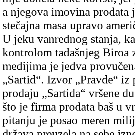
a njegova imovina prodata 
stečajna masa upravo američ
U jeku vanrednog stanja, ka
kontrolom tadašnjeg Biroa 
medijima je jedva provučena
„Sartid“. Izvor „Pravde“ iz 
prodaju „Sartida“ vršene du
što je firma prodata baš u 
pitanju je posao meren mili
država preuzela na sebe izno