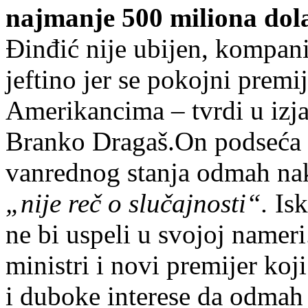
najmanje 500 miliona dola
Đinđić nije ubijen, kompanij
jeftino jer se pokojni premi
Amerikancima – tvrdi u izj
Branko Dragaš.On podseća d
vanrednog stanja odmah nak
„nije reč o slučajnosti“.
Isk
ne bi uspeli u svojoj nameri.
ministri i novi premijer koji
i duboke interese da odmah 