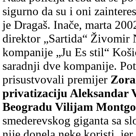
sigurno da su i oni zaintere
je Dragaš. Inače, marta 200
direktor „Sartida“ Živomir
kompanije „Ju Es stil“ Koši
saradnji dve kompanije. Po
prisustvovali premijer
Zora
privatizaciju Aleksandar
Beogradu Vilijam Montg
smederevskog giganta sa slo
nije donela neke koristi, jer