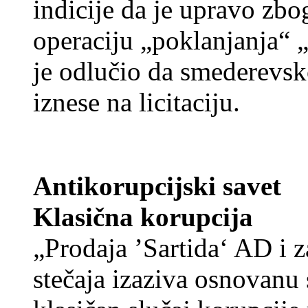
indicije da je upravo zbo
operaciju „poklanjanja“ „
je odlučio da smederevs
iznese na licitaciju.
Antikorupcijski savet
Klasična korupcija
„Prodaja ’Sartida‘ AD i 
stečaja izaziva osnovanu 