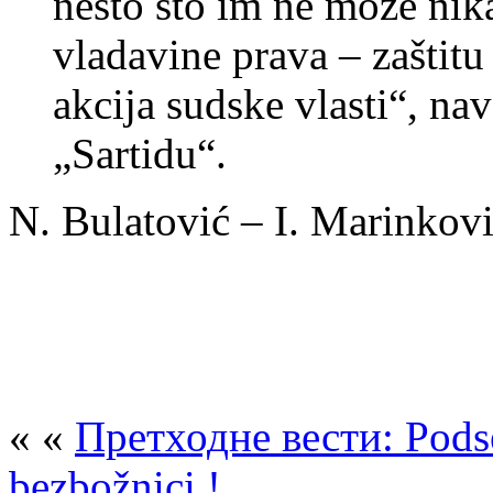
nešto što im ne može nik
vladavine prava – zaštitu
akcija sudske vlasti“, nav
„Sartidu“.
N. Bulatović – I. Marinko
« «
Претходне вести: Pods
bezbožnici !