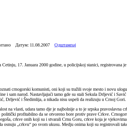
читано Датум:
11.08.2007
Одштампај
Cetinju, 17. Januara 2000 godine, u policijskoj stanici, registrovana j
oznati crnogorski komunisti, oni koji su tražili svoje mesto i novu ulog
ine i sam narod. Nastavljajući tamo gde su stali Sekula Drljević i Savić
ć, Drljević i Štedimlija, a nikada nisu uspeli da realizuju u Crnoj Gori.
ost na vlasti, udara tamo dje je najbolnije a to je srpska pravoslavna c
politički profitabilno da se otvoreno bore protiv prave Crkve. Crnogorsk
goša, crkve onih koji su i stvarali Crnu Goru, crkve koja je vjekovima b
da osnuju „crkvu“ po svom ukusu. Medju onima koji su registrovali tak