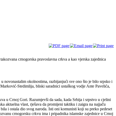
e takozvana crnogorska pravoslavna crkva a kao vjerska zajednica
u u novonastalim okolnostima, razbijanjući sve ono što je bilo srpsko i
 Marković-Stedimlija, bliski saradnici ustaškog vodje Ante Pavelića,
rkva u Crnoj Gori. Razumjevši da sada, kada Srbija i srpstvo u cjelini
a aktuelna vlast, rješava da promijeni taktiku i zaigra na najjaču
ila i ostala dio svog naroda. Isti oni komunisti koji su preko pedeset
ozvanu crnogorsku crkvu ima i pripadnika islamske zajednice u Crnoj