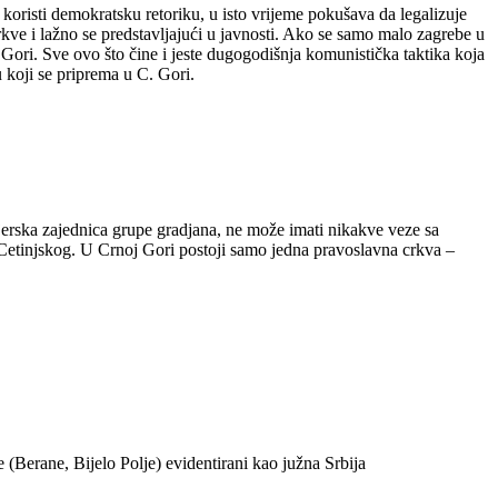
koristi demokratsku retoriku, u isto vrijeme pokušava da legalizuje
Crkve i lažno se predstavljajući u javnosti. Ako se samo malo zagrebe u
oj Gori. Sve ovo što čine i jeste dugogodišnja komunistička taktika koja
koji se priprema u C. Gori.
erska zajednica grupe gradjana, ne može imati nikakve veze sa
etinjskog. U Crnoj Gori postoji samo jedna pravoslavna crkva –
(Berane, Bijelo Polje) evidentirani kao južna Srbija