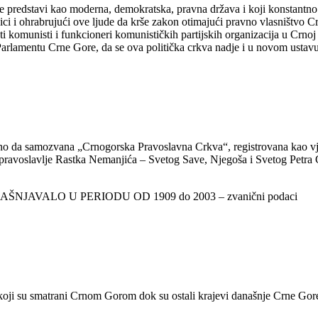
e predstavi kao moderna, demokratska, pravna država i koji konstantno 
anici i ohrabrujući ove ljude da krše zakon otimajući pravno vlasništvo 
aknuti komunisti i funkcioneri komunističkih partijskih organizacija u Crn
arlamentu Crne Gore, da se ova politička crkva nadje i u novom ustavu 
jasno da samozvana „Crnogorska Pravoslavna Crkva“, registrovana kao vj
ravoslavlje Rastka Nemanjića – Svetog Save, Njegoša i Svetog Petra C
AVALO U PERIODU OD 1909 do 2003 – zvanični podaci
koji su smatrani Crnom Gorom dok su ostali krajevi današnje Crne Gore 