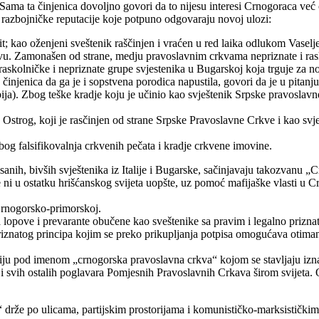
 Sama ta činjenica dovoljno govori da to nijesu interesi Crnogoraca ve
 razbojničke reputacije koje potpuno odgovaraju novoj ulozi:
 kao oženjeni sveštenik raščinjen i vraćen u red laika odlukom Vaselj
etstvu. Zamonašen od strane, medju pravoslavnim crkvama nepriznate i r
raskolničke i nepriznate grupe svjestenika u Bugarskoj koja trguje za 
injenica da ga je i sopstvena porodica napustila, govori da je u pitanj
ija). Zbog teške kradje koju je učinio kao svještenik Srpske pravoslavne
 Ostrog, koji je rasčinjen od strane Srpske Pravoslavne Crkve i kao svje
zbog falsifikovalnja crkvenih pečata i kradje crkvene imovine.
isanih, bivših svještenika iz Italije i Bugarske, sačinjavaju takozvanu
 ni u ostatku hrišćanskog svijeta uopšte, uz pomoć mafijaške vlasti u C
Crnogorsko-primorskoj.
lopove i prevarante obučene kao sveštenike sa pravim i legalno prizna
iznatog principa kojim se preko prikupljanja potpisa omogućava otima
iju pod imenom „crnogorska pravoslavna crkva“ kojom se stavljaju iznad
 svih ostalih poglavara Pomjesnih Pravoslavnih Crkava širom svijeta. O
 drže po ulicama, partijskim prostorijama i komunističko-marksističkim