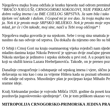
Njegoševa majka Ivana održala je kratku bjesedu nad odrom preminulo
“
BRAĆO NJEGUŠI, CRNOGORSKI SOKOLOVI, NIJE PRIKLADNO šta vi radi
dobro vašeg imena i za IME CIJELOG SRPSTVA. Ja sam bila i tako sam
tijelom već takođe i dušom. I Gopod mi je sve dao. Ja tvoja majka neće
ja. Nek ti je prosto moje SRPSKO MLIJEKO. Nek je prosto moje srpsko 
mlad, jer će i On takođe, moj sine, naići u Tebi svog oličenja
* !
Njegoševa majka govorila je na srpskom. Sebe i svog sina smatrala j
nasilno da nas odvoje od srpstva. Da dokažu da nijesmo ono što su bili
O Srbiji i Crnoj Gori na kraju osamnaestog vijeka svjedoči nam sljed
mladim danima knjaz Nikola Petrović je spjevao dvije značajne pjesme
Nikola stavljao je jedinstvo i srpsku slobodu u prvi red. A u posjeti
koji su služili kneza Lazara Hrebeljanovića. Takođe, on je preneo pozd
Današnje crnogorčenje i odstupanje od srpskog imena i vjere, slično je 
dešavanja su ista kao i ona za vrijeme Hitlera kada su poznati srbo
više udalje od srpstva. Musolinijev plan je pocijepao knjaz Mihailo Pet
sramne ideje.
Kralj Aleksandar poslao je vojvodu Mišića 1920. godine da poseti kralj
pozdravlja jugoslovensko ujedinjenje“. On je tom prilikom ukazao vojv
MITROPOLIJA CRNOGORSKO-PRIMORSKA JEDINA PRA