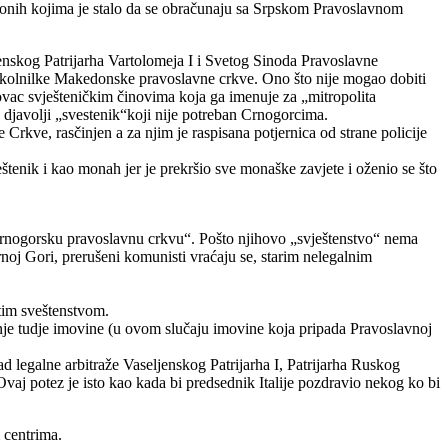
ć onih kojima je stalo da se obračunaju sa Srpskom Pravoslavnom
enskog Patrijarha Vartolomeja I i Svetog Sinoda Pravoslavne
askolnilke Makedonske pravoslavne crkve. Ono što nije mogao dobiti
novac svješteničkim činovima koja ga imenuje za „mitropolita
u djavolji „svestenik“koji nije potreban Crnogorcima.
 Crkve, rasčinjen a za njim je raspisana potjernica od strane policije
štenik i kao monah jer je prekršio sve monaške zavjete i oženio se što
 „Crnogorsku pravoslavnu crkvu“. Pošto njihovo „svještenstvo“ nema
rnoj Gori, prerušeni komunisti vraćaju se, starim nelegalnim
tim sveštenstvom.
nje tudje imovine (u ovom slučaju imovine koja pripada Pravoslavnoj
 legalne arbitraže Vaseljenskog Patrijarha I, Patrijarha Ruskog
vaj potez je isto kao kada bi predsednik Italije pozdravio nekog ko bi
 centrima.