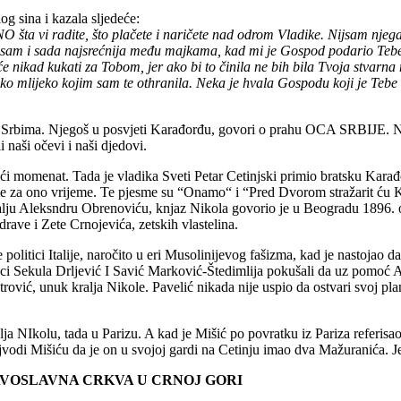
g sina i kazala sljedeće:
te, što plačete i naričete nad odrom Vladike. Nijsam njega ja ro
 i sada najsrećnija među majkama, kad mi je Gospod podario Tebe, moj
 nikad kukati za Tobom, jer ako bi to činila ne bih bila Tvoja stvarna m
mlijeko kojim sam te othranila. Neka je hvala Gospodu koji je Tebe daro
e Srbima. Njegoš u posvjeti Karađorđu, govori o prahu OCA SRBIJE. Na
 naši očevi i naši djedovi.
eći momenat. Tada je vladika Sveti Petar Cetinjski primio bratsku Karađ
 za ono vrijeme. Te pjesme su “Onamo“ i “Pred Dvorom stražarit ću Kral
 kralju Aleksndru Obrenoviću, knjaz Nikola govorio je u Beogradu 1896.
rave i Zete Crnojevića, zetskih vlastelina.
politici Italije, naročito u eri Musolinijevog fašizma, kad je nastojao 
mrzci Sekula Drljević I Savić Marković-Štedimlija pokušali da uz pomoć
rović, unuk kralja Nikole. Pavelić nikada nije uspio da ostvari svoj plan 
a NIkolu, tada u Parizu. A kad je Mišić po povratku iz Pariza referisao 
odi Mišiću da je on u svojoj gardi na Cetinju imao dva Mažuranića. Jeda
VOSLAVNA CRKVA U CRNOJ GORI