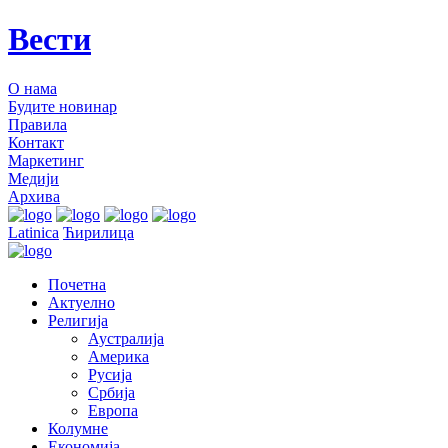
Вести
О нама
Будите новинар
Правила
Контакт
Маркетинг
Медији
Архива
Latinica
Ћирилица
Почетна
Актуелно
Религија
Аустралија
Америка
Русија
Србија
Европа
Колумне
Економија