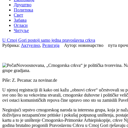
Друштво
Политика
Свет
Забава
Огласи
Читуље
U Crnoj Gori postoji samo jedna pravoslavna crkva
Рубрика:
Актуелно
,
Религија
Аутор: новинарство пута про
Novoosnovana, „Crnogorska crkva“ je politička tvorevina. Na 
grupe gradjana.
Piše: Z. Pecanac za novinar.de
U njenoj registraciji ili kako oni kažu „obnovi crkve“ učestvovali su p
sve ono što su vekovima stvarali, crnogorske duhovne i političke velič
ovi ostaci komunističkih repova čine upravo ono sto su zamislili Paveli
Negirajući srpstvo crnogorskog naroda ta interesna grupa, koja je nažal
doživljava nezapamćene pritiske i pokušaj potpunog uništenja, postaje 
kartu a to je uništenje Crnogorsko-Primorske Arhiepiskopije, crkve Nje
godina brutalno progonili Pravoslavnu Crkvu u Crnoj Gori rješavaju 