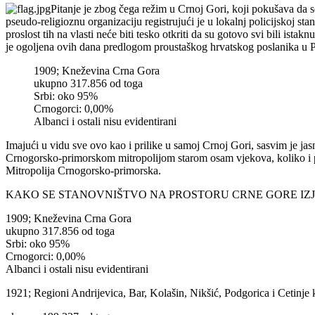
Pitanje je zbog čega režim u Crnoj Gori, koji pokušava da s
pseudo-religioznu organizaciju registrujući je u lokalnj policijskoj st
proslost tih na vlasti neće biti tesko otkriti da su gotovo svi bili ist
je ogoljena ovih dana predlogom proustaškog hrvatskog poslanika u P
1909; Kneževina Crna Gora
ukupno 317.856 od toga
Srbi: oko 95%
Crnogorci: 0,00%
Albanci i ostali nisu evidentirani
Imajući u vidu sve ovo kao i prilike u samoj Crnoj Gori, sasvim je 
Crnogorsko-primorskom mitropolijom starom osam vjekova, koliko i p
Mitropolija Crnogorsko-primorska.
KAKO SE STANOVNIŠTVO NA PROSTORU CRNE GORE IZJAŠNJ
1909; Kneževina Crna Gora
ukupno 317.856 od toga
Srbi: oko 95%
Crnogorci: 0,00%
Albanci i ostali nisu evidentirani
1921; Regioni Andrijevica, Bar, Kolašin, Nikšić, Podgorica i Cetinje 