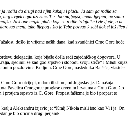
dila da drugi nad njim kukaju i plaču. Ja sam ga rodila za
 uvijek najdraži sine. Ti si bio najljepši, među lijepim, ne samo
ajka. Nek one majke plaču koje su rodile izdajnike i zle ljude, a ne
vao meni, tako lijepog i što je Tebe pozvao k sebi dok si još lijep i
žalost, došlo je vrijeme naših dana, kad zvaničnici Crne Gore hoće
orđevu delegaciju, koja bijaše došla radi zajedničkog dogovora. U
ja, sjedinili se kad god srpstvo i slobodu svoju steče“ ! Mladi knjaz
 o onim pozdravima Kralju iz Crne Gore, naslednika Balšića, vlastele
da Crnu Goru otcijepi, milom ili silom, od Jugoslavije. Današnja
 Anta Pavelića Crnogorce proglase crvenim hrvatima a Crnu Goru što
i protjera srpstvo iz C. Gore. Propast fašizma je bio i propast te
kralju Aleksandru izjavio je: “Kralj Nikola misli isto kao Vi i ja. On
n je bio oficir a drugi perjanik.