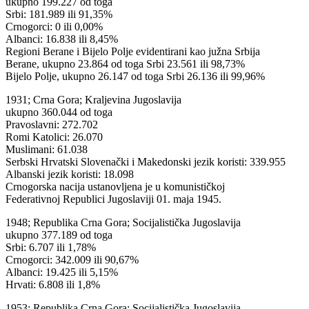
ukupno 199.227 od toga
Srbi: 181.989 ili 91,35%
Crnogorci: 0 ili 0,00%
Albanci: 16.838 ili 8,45%
Regioni Berane i Bijelo Polje evidentirani kao južna Srbija
Berane, ukupno 23.864 od toga Srbi 23.561 ili 98,73%
Bijelo Polje, ukupno 26.147 od toga Srbi 26.136 ili 99,96%
1931; Crna Gora; Kraljevina Jugoslavija
ukupno 360.044 od toga
Pravoslavni: 272.702
Romi Katolici: 26.070
Muslimani: 61.038
Serbski Hrvatski Slovenački i Makedonski jezik koristi: 339.955
Albanski jezik koristi: 18.098
Crnogorska nacija ustanovljena je u komunističkoj
Federativnoj Republici Jugoslaviji 01. maja 1945.
1948; Republika Crna Gora; Socijalistička Jugoslavija
ukupno 377.189 od toga
Srbi: 6.707 ili 1,78%
Crnogorci: 342.009 ili 90,67%
Albanci: 19.425 ili 5,15%
Hrvati: 6.808 ili 1,8%
1953; Republika Crna Gora; Socijalistička Jugoslavija