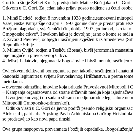
Gori kao što je Šefket Krcić, predsjednik Matice Bošnjaka u C. Gori.
Crkvom u C. Gori. Za jedan tako prljav posao nadjene su četiri osobe
1. Miraš Dedeić, rodjen 8 novembra 1938 godine,samozvani mitropolit;
Vaseljenske Patrijaršije od aprila 1997 godine čime je predat prokl
Božjom blagodaću, svještenički čin, dobija 1997 godine od, isto tako 
Crnogorske crkve“. I svakom laiku je dovoljno jasno o kome se radi a č
2. Živorad Pavlović, odbjegli i rasčinjeni svještenik iz Smedereva (Srb
Republike Srbije.
3. Milutin Cvijić, rodjen u Tesliću (Bosna), bivši jeromonah manastira
nije moguće u pravoslavnoj Crkvi.
4. Jelisej Lalatović, bjegunac iz bogoslovije i bivši monah, rasčinjen 
Ovi crkveni delikventi pomognuti sa par, takodje rasčinjenih i anatem
kanonski legitimitet u svijetu Pravoslavnog Hrišćanstva, a prema tome
metodama:
– otvorena otimačina imovine koja pripada Pravoslavnoj Mitropoliji 
– Kampanja organizovana od strane državnih medija koja izjednačava 
– Uvodjenje novog i do sada u sferama medjunarodne legistature nepr
Mitropoliji Crnogorsko-primorskoj).
– Odluka vlasti u C. Gori da javno podrži pseudo-religijsku organizac
AleksejaII, patrijarha Srpskog Pavla Arhiepiskopa Grčkog Hristodula i
se predstavljao kao novi papa rimski.
Ova grupa raspopova, prevaranata i božijih otpadnika, „bogosluženja“