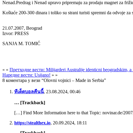
Nenad.Predrag i Nenad upravo pripremaju za prodaju magnet za frižide
Koštaće 200-300 dinara i toliko su strani turisti spremni da odvoje z
21.07.2007, Beograd
Izvor: PRESS
SANJA M. TOMIĆ
« «
Претходне вести: Milijarderi Australije identicni beogradskim, a
Наредне вести: Usijano!
» »
8 коментара у вези “Olovni vojnici – Made in Serbia”
ทีเด็ดบอลคืนนี้
,
23.08.2024, 00:46
… [Trackback]
[…] Find More Information here to that Topic: novinar.de/2007
https://stealthex.io
,
20.09.2024, 18:11
… [Trackback]