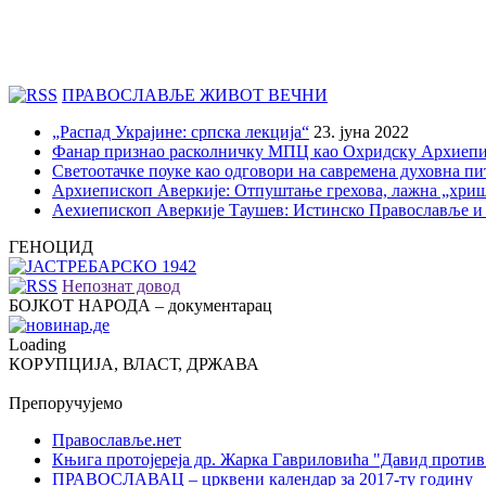
ПРАВОСЛАВЉЕ ЖИВОТ ВЕЧНИ
„Распад Украјине: српска лекција“
23. јуна 2022
Фанар признао расколничку МПЦ као Охридску Архиепи
Светоотачке поуке као одговори на савремена духовна п
Архиепископ Аверкије: Отпуштање грехова, лажна „хри
Аехиепископ Аверкије Таушев: Истинско Православље и
ГЕНОЦИД
Непознат довод
БОЈКОТ НАРОДА – документарац
Loading
КОРУПЦИЈА, ВЛАСТ, ДРЖАВА
Препоручујемо
Православље.нет
Књига протојереја др. Жарка Гавриловића "Давид против
ПРАВОСЛАВАЦ – црквени календар за 2017-ту годину