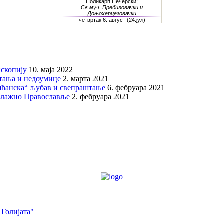
скопију
10. маја 2022
итања и недоумице
2. марта 2021
шћанска“ љубав и свепраштање
6. фебруара 2021
 лажно Православље
2. фебруара 2021
 Голијата"