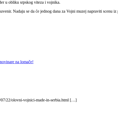
r u obliku srpskog viteza i vojnika.
a suvenir. Nadaju se da će jednog dana za Vojni muzej napraviti scenu i
 novinare na lomače!
/07/22/olovni-vojnici-made-in-serbia.html […]