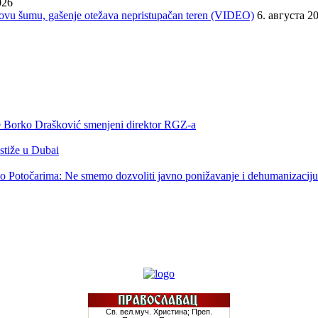
026
orovu šumu, gašenje otežava nepristupačan teren (VIDEO)
6. августа 2
 je Borko Drašković smenjeni direktor RGZ-a
 stiže u Dubai
o Potočarima: Ne smemo dozvoliti javno ponižavanje i dehumanizaciju 