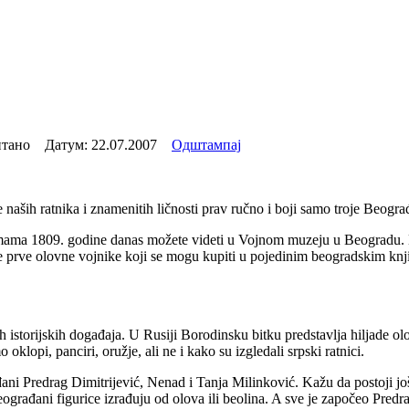
итано Датум:
22.07.2007
Одштампај
 naših ratnika i znamenitih ličnosti prav ručno i boji samo troje Beograđa
ama 1809. godine danas možete videti u Vojnom muzeju u Beogradu. Do
oje prve olovne vojnike koji se mogu kupiti u pojedinim beogradskim 
 istorijskih događaja. U Rusiji Borodinsku bitku predstavlja hiljade ol
klopi, panciri, oružje, ali ne i kako su izgledali srpski ratnici.
ađani Predrag Dimitrijević, Nenad i Tanja Milinković. Kažu da postoji j
 Beograđani figurice izrađuju od olova ili beolina. A sve je započeo Pred