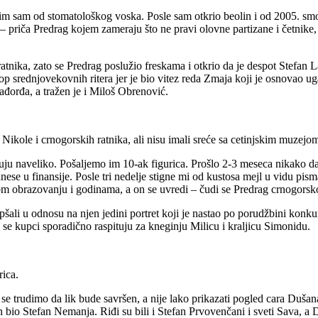
m sam od stomatološkog voska. Posle sam otkrio beolin i od 2005. smo n
 priča Predrag kojem zameraju što ne pravi olovne partizane i četnike, ali
atnika, zato se Predrag poslužio freskama i otkrio da je despot Stefan Laz
 srednjovekovnih ritera jer je bio vitez reda Zmaja koji je osnovao uga
rađorđa, a tražen je i Miloš Obrenović.
Nikole i crnogorskih ratnika, ali nisu imali sreće sa cetinjskim muzejo
u naveliko. Pošaljemo im 10-ak figurica. Prošlo 2-3 meseca nikako da na
nese u finansije. Posle tri nedelje stigne mi od kustosa mejl u vidu pi
vom obrazovanju i godinama, a on se uvredi – čudi se Predrag crnogorsk
lepšali u odnosu na njen jedini portret koji je nastao po porudžbini kon
 se kupci sporadično raspituju za kneginju Milicu i kraljicu Simonidu.
rica.
se trudimo da lik bude savršen, a nije lako prikazati pogled cara Dušana
 bio Stefan Nemanja. Riđi su bili i Stefan Prvovenčani i sveti Sava, a 