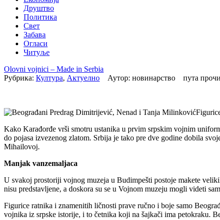
Друштво
Политика
Свет
Забава
Огласи
Читуље
Olovni vojnici – Made in Serbia
Рубрика:
Култура
,
Актуелно
Аутор: новинарство пута проч
Figurice
Kako Karađorđe vrši smotru ustanika u prvim srpskim vojnim uniform
do pojasa izvezenog zlatom. Srbija je tako pre dve godine dobila sv
Mihailovoj.
Manjak vanzemaljaca
U svakoj prostoriji vojnog muzeja u Budimpešti postoje makete velikih
nisu predstavljene, a doskora su se u Vojnom muzeju mogli videti samo o
Figurice ratnika i znamenitih ličnosti prave ručno i boje samo Beogr
vojnika iz srpske istorije, i to četnika koji na šajkači ima petokraku.