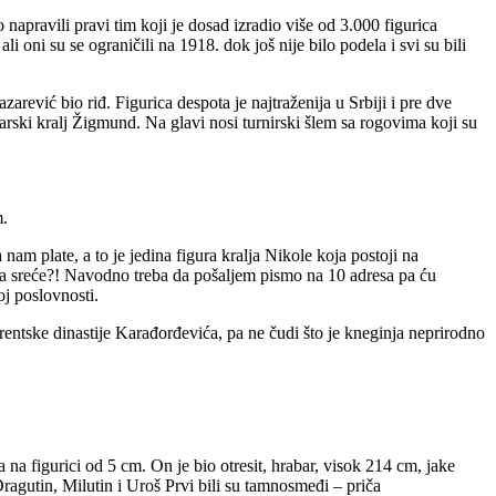
apravili pravi tim koji je dosad izradio više od 3.000 figurica
 oni su se ograničili na 1918. dok još nije bilo podela i svi su bili
arević bio riđ. Figurica despota je najtraženija u Srbiji i pre dve
rski kralj Žigmund. Na glavi nosi turnirski šlem sa rogovima koji su
m.
m plate, a to je jedina figura kralja Nikole koja postoji na
sma sreće?! Navodno treba da pošaljem pismo na 10 adresa pa ću
oj poslovnosti.
kurentske dinastije Karađorđevića, pa ne čudi što je kneginja neprirodno
 na figurici od 5 cm. On je bio otresit, hrabar, visok 214 cm, jake
Dragutin, Milutin i Uroš Prvi bili su tamnosmeđi – priča