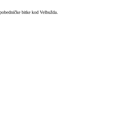
z pobedničke bitke kod Velbužda.