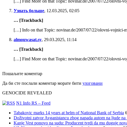
[…] Find More on that Topic: novinar.de/2007/07/22/olovni-vo
Узнать больше
,
12.03.2025, 02:05
… [Trackback]
[…] Info on that Topic: novinar.de/2007/07/22/olovni-vojnici-
almouwasat.sy
,
29.03.2025, 11:14
… [Trackback]
[…] Find More on that Topic: novinar.de/2007/07/22/olovni-vo
Пошаљите коментар
Да би сте послали коментар морате бити
улоговани
GENOCIDE REVEALED
N1 Info RS – Feed
Tabakovic marks 14 years at helm of National Bank of Serbia
6
Doživotni zatvor Avganistancu zbog napada autom na ljude n
Kanje Vest ponovo na sudu: Producent tvrdi da mu duguje nov