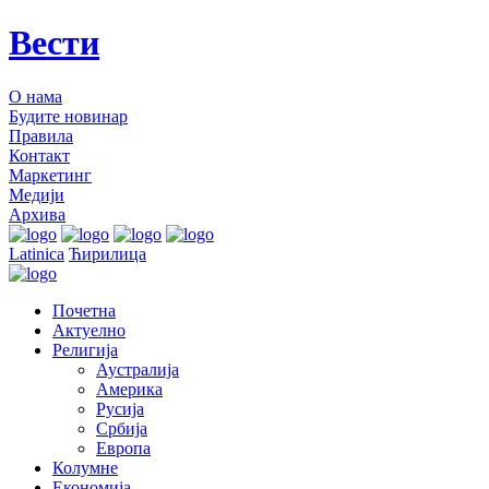
Вести
О нама
Будите новинар
Правила
Контакт
Маркетинг
Медији
Архива
Latinica
Ћирилица
Почетна
Актуелно
Религија
Аустралија
Америка
Русија
Србија
Европа
Колумне
Економија