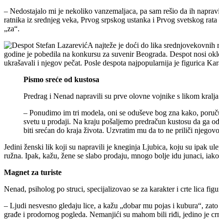
– Nedostajalo mi je nekoliko vanzemaljaca, pa sam rešio da ih napravi
ratnika iz srednjeg veka, Prvog srpskog ustanka i Prvog svetskog rata –
„za“.
A najteže je doći do lika srednjovekovnih r
godine je pobedila na konkursu za suvenir Beograda. Despot nosi oklop
ukrašavali i njegov pečat. Posle despota najpopularnija je figurica Ka
Pismo sreće od kustosa
Predrag i Nenad napravili su prve olovne vojnike s likom kralja 
– Ponudimo im tri modela, oni se oduševe bog zna kako, poručuj
svetu u prodaji. Na kraju pošaljemo predračun kustosu da ga od
biti srećan do kraja života. Uzvratim mu da to ne priliči njego
Jedini ženski lik koji su napravili je kneginja Ljubica, koju su ipak u
ružna. Ipak, kažu, žene se slabo prodaju, mnogo bolje idu junaci, iako
Magnet za turiste
Nenad, psiholog po struci, specijalizovao se za karakter i crte lica figu
– Ljudi nesvesno gledaju lice, a kažu „dobar mu pojas i kubura“, zato 
građe i prodornog pogleda. Nemanjići su mahom bili riđi, jedino je crn