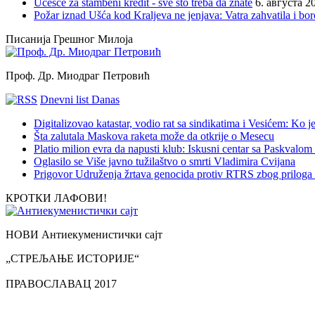
Učešće za stambeni kredit - sve što treba da znate
6. августа 2
Požar iznad Ušća kod Kraljeva ne jenjava: Vatra zahvatila i b
Писанија Грешног Милоја
Проф. Др. Миодраг Петровић
Dnevni list Danas
Digitalizovao katastar, vodio rat sa sindikatima i Vesićem: Ko
Šta zalutala Maskova raketa može da otkrije o Mesecu
Platio milion evra da napusti klub: Iskusni centar sa Paskvalom
Oglasilo se Više javno tužilaštvo o smrti Vladimira Cvijana
Prigovor Udruženja žrtava genocida protiv RTRS zbog priloga 
КРОТКИ ЛАФОВИ!
НОВИ Антиекуменистички сајт
„СТРЕЉАЊЕ ИСТОРИЈЕ“
ПРАВОСЛАВАЦ 2017