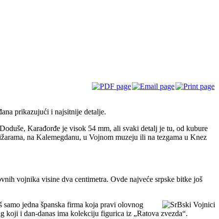
na prikazujući i najsitnije detalje.
duše, Karađorđe je visok 54 mm, ali svaki detalj je tu, od kubure
knjižarama, na Kalemegdanu, u Vojnom muzeju ili na tezgama u Knez
ovnih vojnika visine dva centimetra. Ovde najveće srpske bitke još
oš samo jedna španska firma koja pravi olovnog
rag koji i dan-danas ima kolekciju figurica iz „Ratova zvezda“.