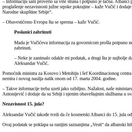
– Informaciju sam proverio sa više strana i potpuno je tačna. Albanci
proglašenje nezavisnosti južne srpske pokrajine – kaže Vučić i dodaje
Narodne skupštine Srbije“.
– Obavestićemo Evropu šta se sprema – kaže Vučić.
Poslanici zabrinuti
Mada je Vučićeva informacija za govornicom prošla potpuno nezap
zabrinuti.
– Neke je zanimalo odakle mi podatak, a drugi šta je najbolje da
Aleksandar Vučić.
Pomoćnik ministra za Kosovo i Metohiju i šef Koordinacionog centra 
nemira i novog nasilja nalik onom od 17. marta 2004. godine.
– Takve informacije treba uzeti jako ozbiljno. Nažalost, naše ministar
Antonijević i dodaje da su Srbiji i njenim obaveštajnim službama u s
Nezavisnost 15. jula?
Aleksandar Vučić takođe tvrdi da će kosmetski Albanci do 15. jula od
Ovaj podatak se poklapa sa ranijim saznanjima „Vesti“ da albanski lid