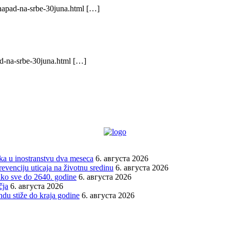
/napad-na-srbe-30juna.html […]
ad-na-srbe-30juna.html […]
vka u inostranstvu dva meseca
6. августа 2026
venciju uticaja na životnu sredinu
6. августа 2026
tako sve do 2640. godine
6. августа 2026
čja
6. августа 2026
du stiže do kraja godine
6. августа 2026