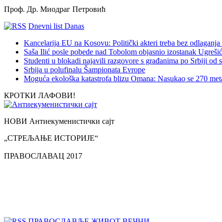
Проф. Др. Миодраг Петровић
Dnevni list Danas
Kancelarija EU na Kosovu: Politički akteri treba bez odlaganja 
Saša Ilić posle pobede nad Tobolom objasnio izostanak Ugreši
Studenti u blokadi najavili razgovore s građanima po Srbiji od s
Srbija u polufinalu Šampionata Evrope
Moguća ekološka katastrofa blizu Omana: Nasukao se 270 meta
КРОТКИ ЛАФОВИ!
НОВИ Антиекуменистички сајт
„СТРЕЉАЊЕ ИСТОРИЈЕ“
ПРАВОСЛАВАЦ 2017
ПРАВОСЛАВЉЕ ЖИВОТ ВЕЧНИ