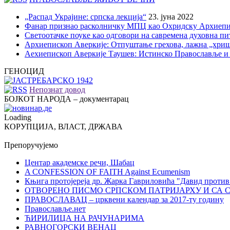
„Распад Украјине: српска лекција“
23. јуна 2022
Фанар признао расколничку МПЦ као Охридску Архиепи
Светоотачке поуке као одговори на савремена духовна п
Архиепископ Аверкије: Отпуштање грехова, лажна „хри
Аехиепископ Аверкије Таушев: Истинско Православље и
ГЕНОЦИД
Непознат довод
БОЈКОТ НАРОДА – документарац
Loading
КОРУПЦИЈА, ВЛАСТ, ДРЖАВА
Препоручујемо
Центар академске речи, Шабац
A CONFESSION OF FAITH Against Ecumenism
Књига протојереја др. Жарка Гавриловића "Давид против
ОТВОРЕНО ПИСМО СРПСКОМ ПАТРИЈАРХУ И СА 
ПРАВОСЛАВАЦ – црквени календар за 2017-ту годину
Православље.нет
ЋИРИЛИЦА НА РАЧУНАРИМА
РАВНОГОРСКИ ВЕНАЦ