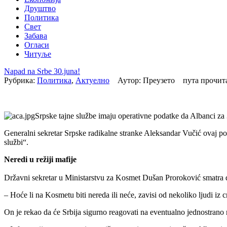
Друштво
Политика
Свет
Забава
Огласи
Читуље
Napad na Srbe 30.juna!
Рубрика:
Политика
,
Актуелно
Аутор: Преузето пута прочи
Srpske tajne službe imaju operativne podatke da Albanci za 3
Generalni sekretar Srpske radikalne stranke Aleksandar Vučić ovaj po
službi“.
Neredi u režiji mafije
Državni sekretar u Ministarstvu za Kosmet Dušan Proroković smatra da 
– Hoće li na Kosmetu biti nereda ili neće, zavisi od nekoliko ljudi iz c
On je rekao da će Srbija sigurno reagovati na eventualno jednostrano 