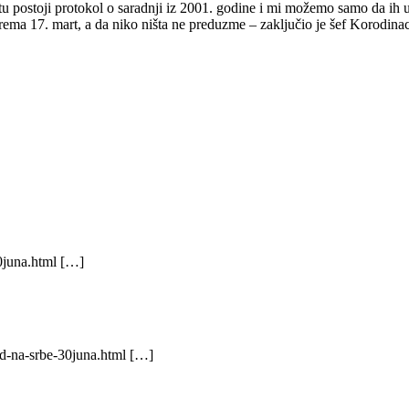
stoji protokol o saradnji iz 2001. godine i mi možemo samo da ih upoz
ema 17. mart, a da niko ništa ne preduzme – zaključio je šef Korodina
30juna.html […]
ad-na-srbe-30juna.html […]