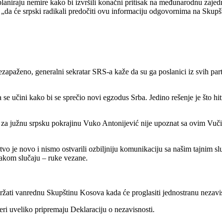
 planiraju nemire kako bi izvršili konačni pritisak na međunarodnu zaje
 „da će srpski radikali predočiti ovu informaciju odgovornima na Skupšt
aženo, generalni sekratar SRS-a kaže da su ga poslanici iz svih partij
 se učini kako bi se sprečio novi egzodus Srba. Jedino rešenje je što h
za južnu srpsku pokrajinu Vuko Antonijević nije upoznat sa ovim Vuči
stvo je novo i nismo ostvarili ozbiljniju komunikaciju sa našim tajnim 
vakom slučaju – ruke vezane.
ržati vanrednu Skupštinu Kosova kada će proglasiti jednostranu nezavi
eri uveliko pripremaju Deklaraciju o nezavisnosti.