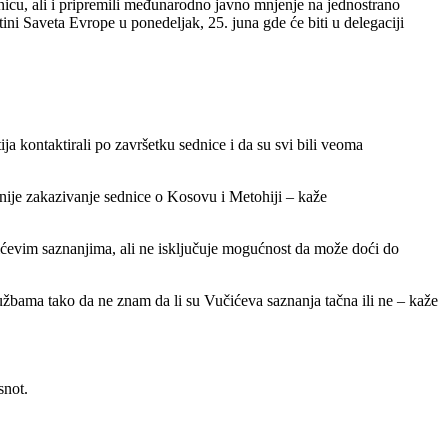
dnicu, ali i pripremili međunarodno javno mnjenje na jednostrano
ini Saveta Evrope u ponedeljak, 25. juna gde će biti u delegaciji
a kontaktirali po završetku sednice i da su svi bili veoma
itnije zakazivanje sednice o Kosovu i Metohiji – kaže
ćevim saznanjima, ali ne isključuje mogućnost da može doći do
službama tako da ne znam da li su Vučićeva saznanja tačna ili ne – kaže
snot.