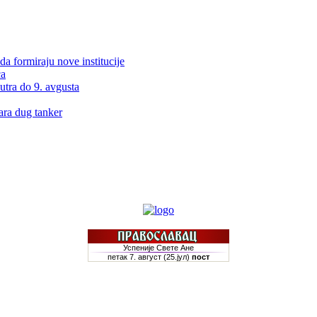
da formiraju nove institucije
ća
utra do 9. avgusta
ra dug tanker