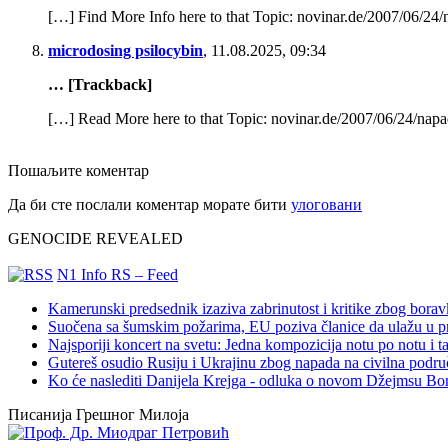
[…] Find More Info here to that Topic: novinar.de/2007/06/24
microdosing psilocybin
,
11.08.2025, 09:34
… [Trackback]
[…] Read More here to that Topic: novinar.de/2007/06/24/nap
Пошаљите коментар
Да би сте послали коментар морате бити
улоговани
GENOCIDE REVEALED
N1 Info RS – Feed
Kamerunski predsednik izaziva zabrinutost i kritike zbog bora
Suočena sa šumskim požarima, EU poziva članice da ulažu u pre
Najsporiji koncert na svetu: Jedna kompozicija notu po notu i 
Gutereš osudio Rusiju i Ukrajinu zbog napada na civilna podru
Ko će naslediti Danijela Krejga - odluka o novom Džejmsu Bon
Писанија Грешног Милоја