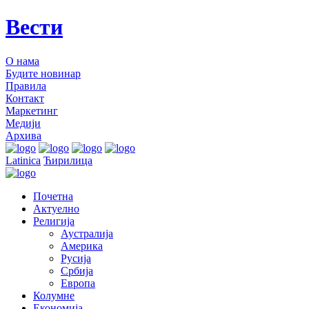
Вести
О нама
Будите новинар
Правила
Контакт
Маркетинг
Медији
Архива
Latinica
Ћирилица
Почетна
Актуелно
Религија
Аустралија
Америка
Русија
Србија
Европа
Колумне
Економија