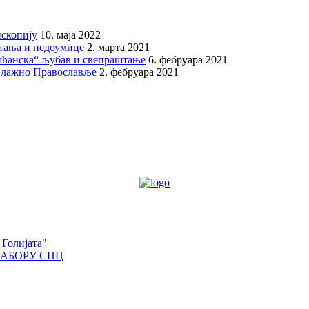
скопију
10. маја 2022
итања и недоумице
2. марта 2021
шћанска“ љубав и свепраштање
6. фебруара 2021
 лажно Православље
2. фебруара 2021
 Голијата"
САБОРУ СПЦ