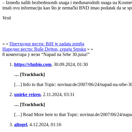
– Između naših bezbednsonih snaga i međunarodnih snaga na Kosmetu po
imali ovu informaciju kao što je nemački BND imao podatak da se spr
Vesti
« «
Претходне вести: BiH je zadata zemlja
Наредне вести: Ruše Dejton, cepaju Srpsku
» »
8 коментара у вези “Napad na Srbe 30.juna!”
https://vhnbio.com
,
30.09.2024, 01:30
… [Trackback]
[…] Info to that Topic: novinar.de/2007/06/24/napad-na-srbe-
unieke reizen
,
2.11.2024, 03:31
… [Trackback]
[…] Read More here to that Topic: novinar.de/2007/06/24/nap
altogel
,
4.12.2024, 01:16