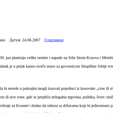
тано Датум:
24.06.2007
Одштампај
0. jun planiraju velike nemire i napade na Srbe širom Kosova i Metohije
datak je u petak kasno uveče izneo za govornicom Skupštine Srbije tvrd
bi nerede u pokrajini mogli izazvati pojedinci iz kosovske „crne ili s
rne ili sive zone, gde se prepliću nelegalna trgovina, politika, šverc oruž
rešenje za Kosmet i dodao da odnosi sa državama koje bi jednostrano pri