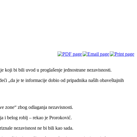
 koji bi bili uvod u proglašenje jednostrane nezavisnosti.
eći „da je te informacije dobio od pripadnika naših obaveštajnih
ive zone“ zbog odlaganja nezavisnosti.
ja i belog roblj – rekao je Proroković.
znale nezavisnost ne bi bili kao sada.