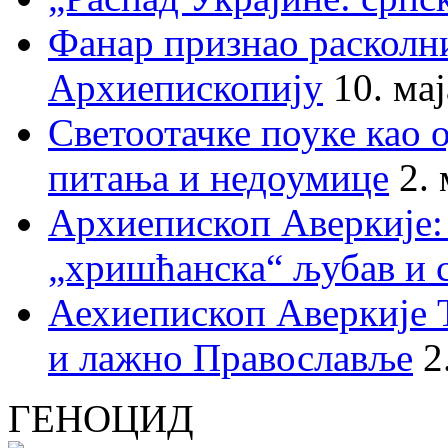
Фанар признао раскол
Архиепископију
10. ма
Светоотачке поуке као 
питања и недоумице
2.
Архиепископ Аверкије:
„хришћанска“ љубав и 
Аехиепископ Аверкије 
и лажно Православље
2
ГЕНОЦИД