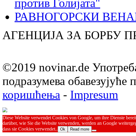
против Голијата"
РАВНОГОРСКИ ВЕНА
АГЕНЦИЈА ЗА БОРБУ 
©2019 novinar.de Употреб
подразумева обавезујуће
коришћења
-
Impresum
Diese Website verwendet Cookies von Google, um ihre Dienste bereitz
darüber, wie Sie die Website verwenden, werden an Google weitergeg
dass sie Cookies verwendet..
Ok
Read more