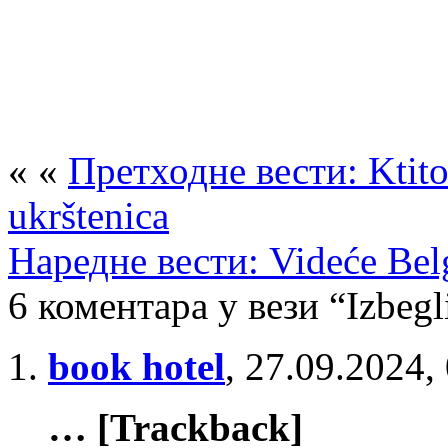
« «
Претходне вести: Ktito
ukrštenica
Наредне вести: Videće Belgi
6 коментара у вези “Izbegl
book hotel
,
27.09.2024,
… [Trackback]