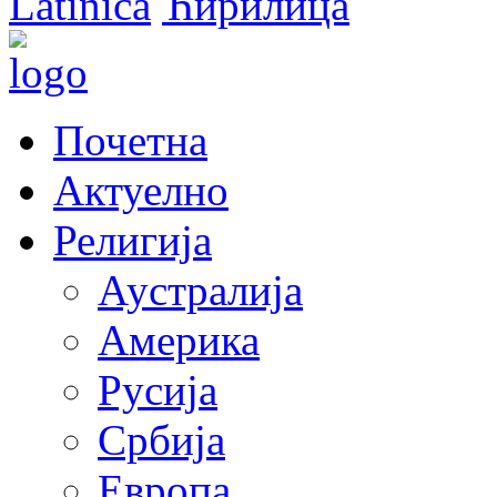
Latinica
Ћирилица
Почетна
Актуелно
Религија
Аустралија
Америка
Русија
Србија
Европа