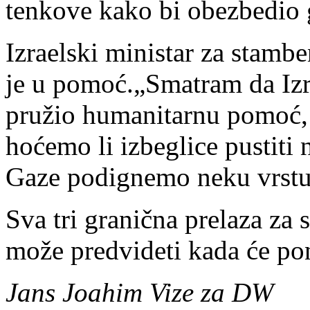
tenkove kako bi obezbedio g
Izraelski ministar za stamb
je u pomoć.„Smatram da Izra
pružio humanitarnu pomoć,
hoćemo li izbeglice pustiti 
Gaze podignemo neku vrstu 
Sva tri granična prelaza za 
može predvideti kada će pon
Jans Joahim Vize za DW