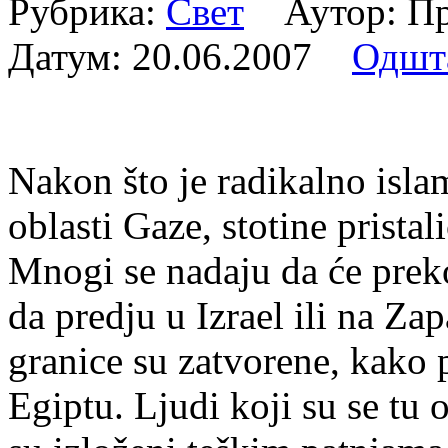
Рубрика:
Свет
Аутор: Пр
Датум:
20.06.2007
Одшт
Nakon što je radikalno isla
oblasti Gaze, stotine pristal
Mnogi se nadaju da će preko
da predju u Izrael ili na Z
granice su zatvorene, kako 
Egiptu. Ljudi koji su se tu o