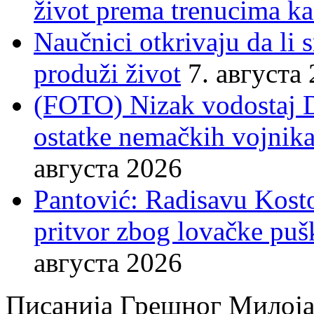
život prema trenucima ka
Naučnici otkrivaju da li
produži život
7. августа
(FOTO) Nizak vodostaj 
ostatke nemačkih vojnika
августа 2026
Pantović: Radisavu Kost
pritvor zbog lovačke puš
августа 2026
Писанија Грешног Милој