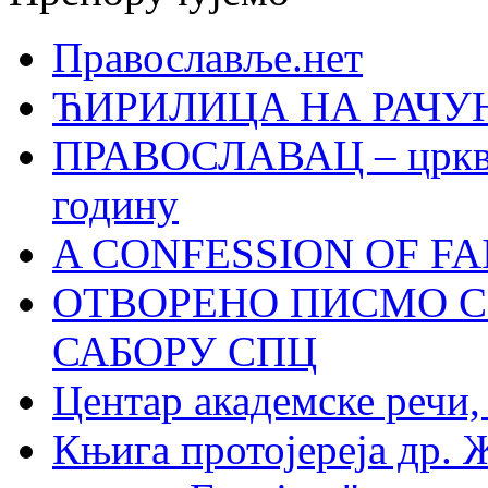
Православље.нет
ЋИРИЛИЦА НА РАЧ
ПРАВОСЛАВАЦ – црквен
годину
A CONFESSION OF FAI
ОТВОРЕНО ПИСМО С
САБОРУ СПЦ
Центар академске речи
Књига протојереја др. 