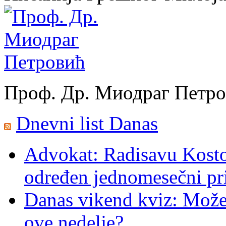
Проф. Др. Миодраг Петр
Dnevni list Danas
Advokat: Radisavu Kosto
određen jednomesečni pr
Danas vikend kviz: Možet
ove nedelje?