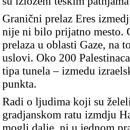
su izloženi teškim patnjam
Granični prelaz Eres izmedj
nije ni bilo prijatno mesto. 
prelaza u oblasti Gaze, na 
uslovi. Oko 200 Palestinac
tipa tunela – izmedu izrael
punkta.
Radi o ljudima koji su žele
gradjanskom ratu izmdju Ham
mogli dalje, ni u jednom pr