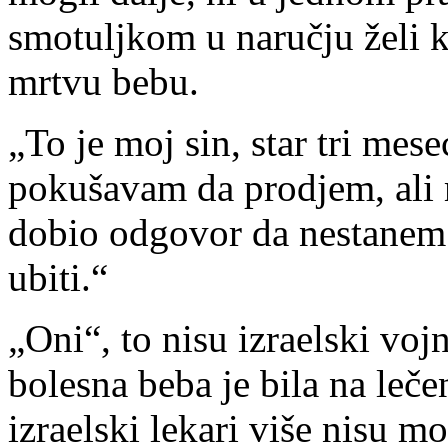
smotuljkom u naručju želi 
mrtvu bebu.
„To je moj sin, star tri mes
pokušavam da prodjem, ali m
dobio odgovor da nestanem 
ubiti.“
„Oni“, to nisu izraelski vo
bolesna beba je bila na lečen
izraelski lekari više nisu m