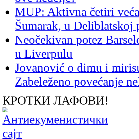
MUP: Aktivna četiri veća
Šumarak, u Deliblatskoj 
Neočekivan potez Barsel
u Liverpulu
Jovanović o dimu i miris
Zabeleženo povećanje ne
КРОТКИ ЛАФОВИ!