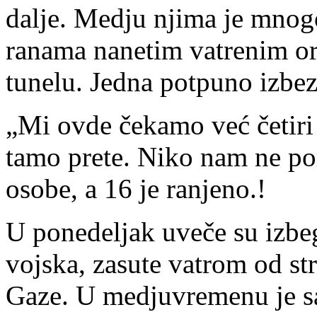
dalje. Medju njima je mnog
ranama nanetim vatrenim or
tunelu. Jedna potpuno izb
„Mi ovde čekamo već četir
tamo prete. Niko nam ne po
osobe, a 16 je ranjeno.!
U ponedeljak uveče su izbeg
vojska, zasute vatrom od st
Gaze. U medjuvremenu je sa