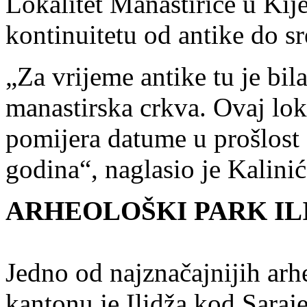
Lokalitet Manastirice u Kij
kontinuitetu od antike do sr
„Za vrijeme antike tu je bil
manastirska crkva. Ovaj lokal
pomijera datume u prošlost 
godina“, naglasio je Kalinić
ARHEOLOŠKI PARK IL
Jedno od najznačajnijih ar
kantonu je Ilidža kod Saraje