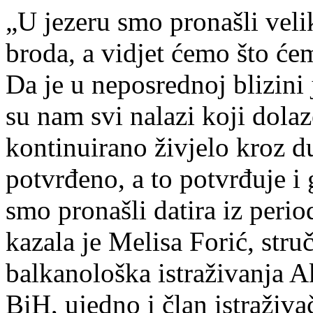
„U jezeru smo pronašli veli
broda, a vidjet ćemo što ćem
Da je u neposrednoj blizini 
su nam svi nalazi koji dola
kontinuirano živjelo kroz d
potvrđeno, a to potvrđuje i g
smo pronašli datira iz perio
kazala je Melisa Forić, stru
balkanološka istraživanja A
BiH, ujedno i član istraživa