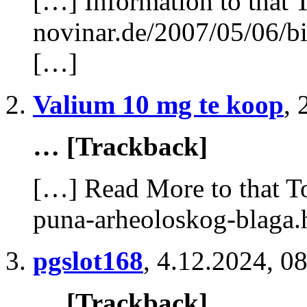
[…] Information to that 
novinar.de/2007/05/06/b
[…]
Valium 10 mg te koop
,
… [Trackback]
[…] Read More to that To
puna-arheoloskog-blaga.
pgslot168
,
4.12.2024, 0
… [Trackback]