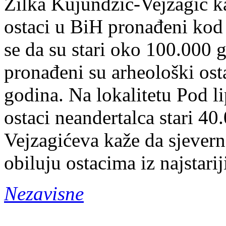
Zilka Kujundžić-Vejzagić ka
ostaci u BiH pronađeni kod
se da su stari oko 100.000 
pronađeni su arheološki osta
godina. Na lokalitetu Pod 
ostaci neandertalca stari 4
Vejzagićeva kaže da sjever
obiluju ostacima iz najstari
Nezavisne