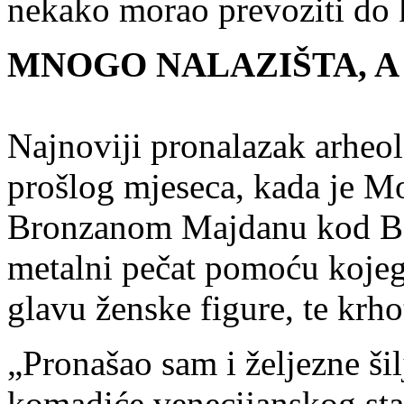
nekako morao prevoziti do 
MNOGO NALAZIŠTA, A
Najnoviji pronalazak arheol
prošlog mjeseca, kada je Mo
Bronzanom Majdanu kod Ba
metalni pečat pomoću kojeg
glavu ženske figure, te krh
„Pronašao sam i željezne šil
komadiće venecijanskog sta