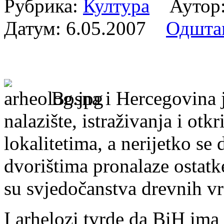
Рубрика:
Култура
Аутор:
Датум:
6.05.2007
Одшта
Bosna i Hercegovina j
nalazište, istraživanja i otk
lokalitetima, a nerijetko se
dvorištima pronalaze ostatke
su svjedočanstva drevnih v
I arhelozi tvrde da BiH im