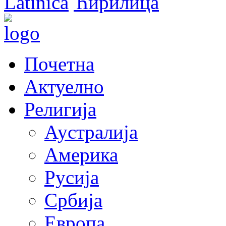
Latinica
Ћирилица
Почетна
Актуелно
Религија
Аустралија
Америка
Русија
Србија
Европа