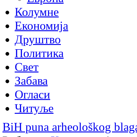
Колумне
Економија
Друштво
Политика
Свет
Забава
Огласи
Читуље
BiH puna arheološkog blag