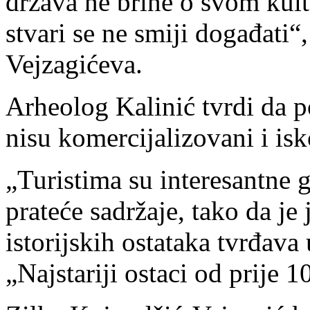
država ne brine o svom kul
stvari se ne smiji događati“
Vejzagićeva.
Arheolog Kalinić tvrdi da po
nisu komercijalizovani i isk
„Turistima su interesantne g
prateće sadržaje, tako da je 
istorijskih ostataka tvrđava
„Najstariji ostaci od prije 