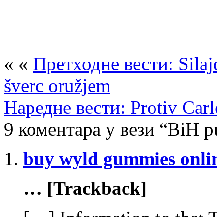
« «
Претходне вести: Silajd
šverc oružjem
Наредне вести: Protiv Carl
9 коментара у вези “BiH p
buy wyld gummies onli
… [Trackback]