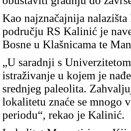
obustaviti gradnju do završe
Kao najznačajnija nalazišta k
području RS Kalinić je naveo
Bosne u Klašnicama te Mana
„U saradnji s Univerziteto
istraživanje u kojem je nađe
srednjeg paleolita. Zahvalj
lokalitetu znaće se mnogo v
periodu“, rekao je Kalinić.