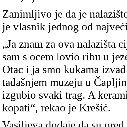
Zanimljivo je da je nalaziš
je vlasnik jednog od najveć
„Ja znam za ova nalazišta ci
sam s ocem lovio ribu u jez
Otac i ja smo kukama izvadi
tadašnjem muzeju u Čapljini
izgubio svaki trag. A kera
kopati“, rekao je Krešić.
Vasiljeva dodaje da su pre