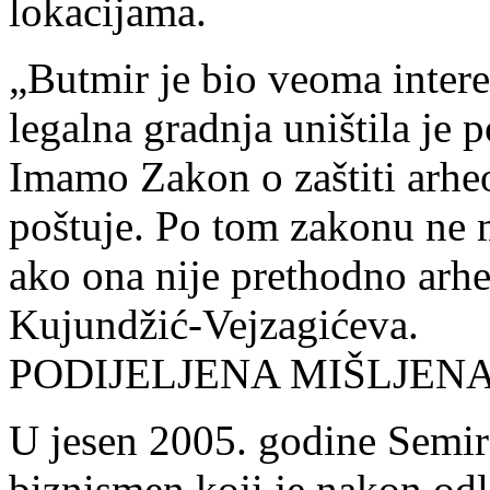
lokacijama.
„Butmir je bio veoma intere
legalna gradnja uništila je 
Imamo Zakon o zaštiti arheo
poštuje. Po tom zakonu ne m
ako ona nije prethodno arheo
Kujundžić-Vejzagićeva.
PODIJELJENA MIŠLJEN
U jesen 2005. godine Semir
biznismen koji je nakon od