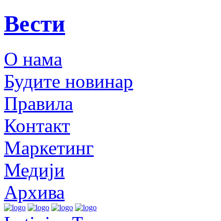
Вести
О нама
Будите новинар
Правила
Контакт
Маркетинг
Медији
Архива