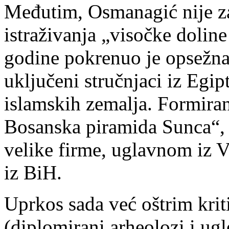
Međutim, Osmanagić nije za
istraživanja „visočke doline
godine pokrenuo je opsežna i
uključeni stručnjaci iz Egi
islamskih zemalja. Formiran
Bosanska piramida Sunca“, k
velike firme, uglavnom iz Vi
iz BiH.
Uprkos sada već oštrim kri
(diplomirani arheolozi i ugl