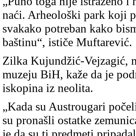
„Puno toga nije istraženo i 
naći. Arheološki park koji p
svakako potreban kako bismo
baštinu“, ističe Muftarević.
Zilka Kujundžić-Vejzagić, 
muzeju BiH, kaže da je podr
iskopina iz neolita.
„Kada su Austrougari počeli 
su pronašli ostatke zemunic
je da su ti predmeti pripada