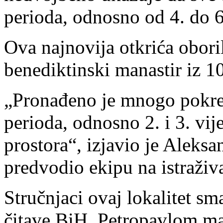
perioda, odnosno od 4. do 6.
Ova najnovija otkrića obori
benediktinski manastir iz 10.
„Pronađeno je mnogo pokret
perioda, odnosno 2. i 3. vije
prostora“, izjavio je Aleksa
predvodio ekipu na istraživ
Stručnjaci ovaj lokalitet sm
čitave BiH. Petropavlom man