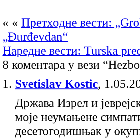
« «
Претходне вести: „Grob
„Đurđevdan“
Наредне вести: Turska pre
8 коментара у вези “Hezbol
Svetislav Kostic
,
1.05.2
Држава Изрел и јеврејс
моје неумањене симпати
десетогодишњак у окуп