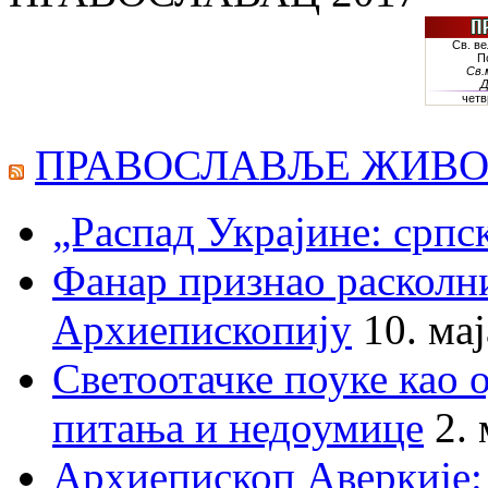
ПРАВОСЛАВЉЕ ЖИВО
„Распад Украјине: српс
Фанар признао раскол
Архиепископију
10. ма
Светоотачке поуке као 
питања и недоумице
2.
Архиепископ Аверкије: