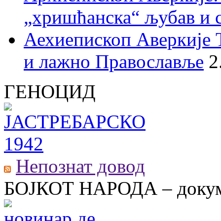
„хришћанска“ љубав и 
Аехиепископ Аверкије 
и лажно Православље
2
ГЕНОЦИД
Непознат довод
БОЈКОТ НАРОДА – докум