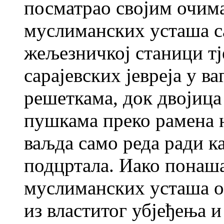
посматрао својим очима
муслиманских усташа са
жељезничкој станици тј
сарајевских јевреја у в
решеткама, док двојица
пушкама преко рамена н
ваљда само реда ради к
подцртала. Иако понаш
муслиманских усташа о
из властитог убјеђења и 