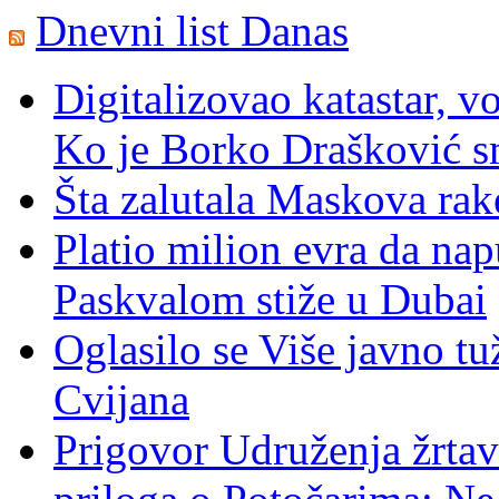
Dnevni list Danas
Digitalizovao katastar, v
Ko je Borko Drašković s
Šta zalutala Maskova rak
Platio milion evra da nap
Paskvalom stiže u Dubai
Oglasilo se Više javno tu
Cvijana
Prigovor Udruženja žrta