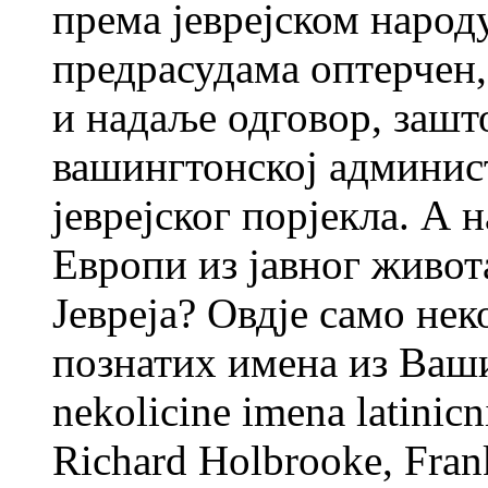
према јеврејском народ
предрасудама оптерчен,
и надаље одговор, зашт
вашингтонској админис
јеврејског порјекла. А 
Европи из јавног живот
Јевреја? Овдје само нек
познатих имена из Ваши
nekolicine imena latinic
Richard Holbrooke, Fran