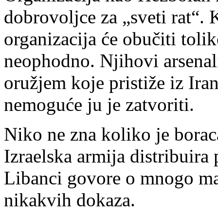
dobrovoljce za „sveti rat“. 
organizacija će obučiti toli
neophodno. Njihovi arsenal
oružjem koje pristiže iz Iran
nemoguće ju je zatvoriti.
Niko ne zna koliko je boraca
Izraelska armija distribuira
Libanci govore o mnogo ma
nikakvih dokaza.