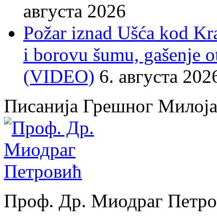
августа 2026
Požar iznad Ušća kod Kral
i borovu šumu, gašenje o
(VIDEO)
6. августа 202
Писанија Грешног Милој
Проф. Др. Миодраг Петр