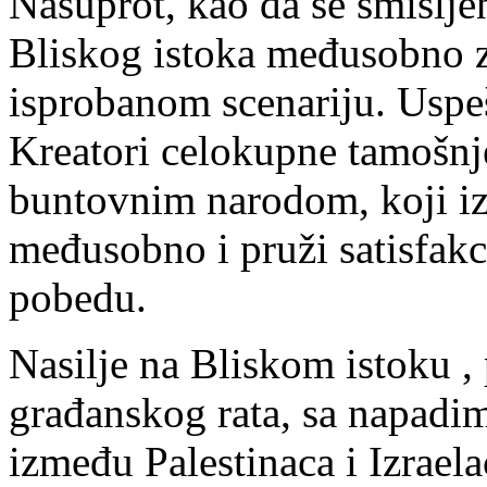
Nasuprot, kao da se smišlje
Bliskog istoka međusobno z
isprobanom scenariju. Uspeš
Kreatori celokupne tamošnje
buntovnim narodom, koji izg
međusobno i pruži satisfakc
pobedu.
Nasilje na Bliskom istoku ,
građanskog rata, sa napadim
između Palestinaca i Izraelac