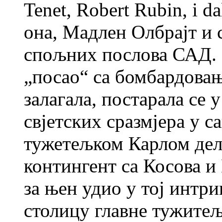
Tenet, Robert Rubin, i 
она, Мадлен Олбрајт и 
спољних послова САД. 
„посао“ са бомбардовањ
залагала, постарала се 
свјетских сразмјера у 
тужетељком Карлом дел
контингент са Косова и
за њен удио у тој интри
столицу главне тужитељ