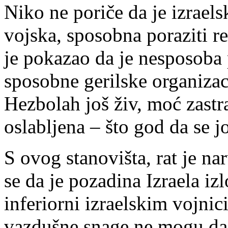
Niko ne poriče da je izrael
vojska, sposobna poraziti re
je pokazao da je nesposoba 
sposobne gerilske organizac
Hezbolah još živ, moć zastra
oslabljena – što god da se j
S ovog stanovišta, rat je na
se da je pozadina Izraela i
inferiorni izraelskim vojnici
vazdušne snage ne mogu da 