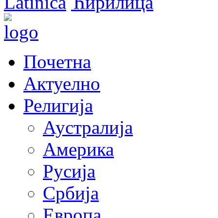
Latinica
Ћирилица
Почетна
Актуелно
Религија
Аустралија
Америка
Русија
Србија
Европа