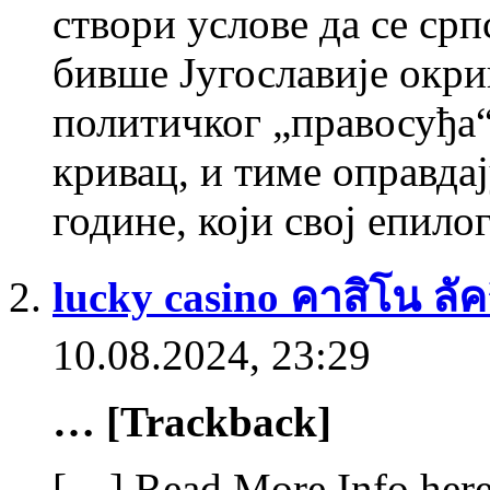
створи услове да се срп
бивше Југославије окри
политичког „правосуђа
кривац, и тиме оправда
године, који свој епило
lucky casino คาสิโน ลัคกี
10.08.2024, 23:29
… [Trackback]
[…] Read More Info here 