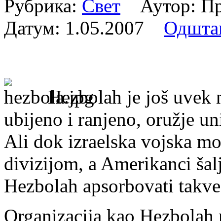
Рубрика:
Свет
Аутор: Пр
Датум:
1.05.2007
Одшта
Hezbolah je još uvek n
ubijeno i ranjeno, oružje un
Ali dok izraelska vojska mož
divizijom, a Amerikanci šal
Hezbolah apsorbovati takve
Organizacija kao Hezbolah