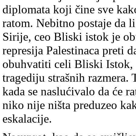
diplomata koji čine sve kak
ratom. Nebitno postaje da li
Sirije, ceo Bliski istok je 
represija Palestinaca preti 
obuhvatiti celi Bliski Isto
tragediju strašnih razmera. 
kada se naslućivalo da će ra
niko nije ništa preduzeo ka
eskalacije.