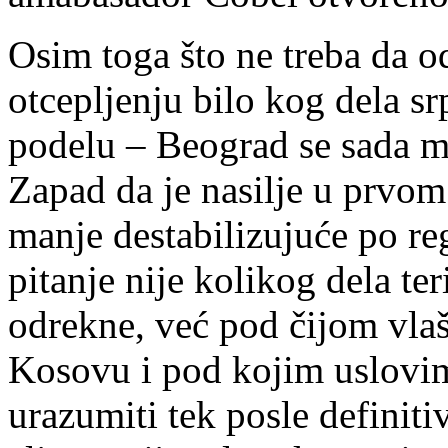
Osim toga što ne treba da o
otcepljenju bilo kog dela srp
podelu – Beograd se sada mr
Zapad da je nasilje u prvom 
manje destabilizujuće po re
pitanje nije kolikog dela teri
odrekne, već pod čijom vlaš
Kosovu i pod kojim uslovim
urazumiti tek posle definiti