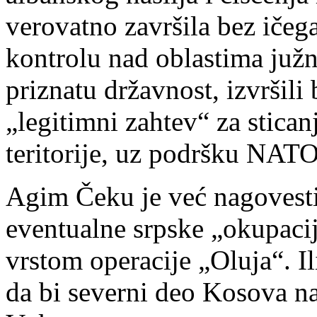
verovatno završila bez ičega
kontrolu nad oblastima juž
priznatu državnost, izvršili 
„legitimni zahtev“ za stican
teritorije, uz podršku NAT
Agim Čeku je već nagovest
eventualne srpske „okupaci
vrstom operacije „Oluja“. Il
da bi severni deo Kosova n