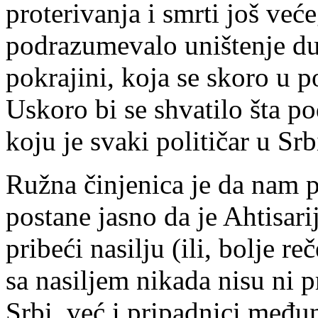
proterivanja i smrti još već
podrazumevalo uništenje du
pokrajini, koja se skoro u p
Uskoro bi se shvatilo šta pod
koju je svaki političar u Sr
Ružna činjenica je da nam p
postane jasno da je Ahtisari
pribeći nasilju (ili, bolje re
sa nasiljem nikada nisu ni p
Srbi, već i pripadnici međun