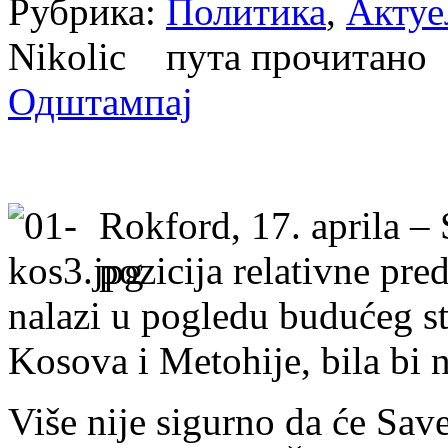
Рубрика:
Политика
,
Актуе
Nikolic пута прочитан
Одштампај
Rokford, 17. aprila –
pozicija relativne pre
nalazi u pogledu budućeg st
Kosova i Metohije, bila bi 
Više nije sigurno da će Sav