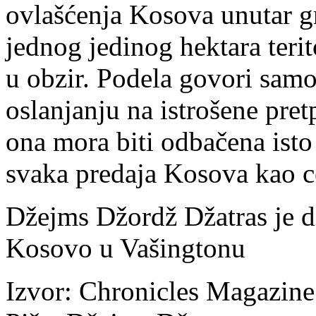
ovlašćenja Kosova unutar gra
jednog jedinog hektara terit
u obzir. Podela govori samo
oslanjanju na istrošene pre
ona mora biti odbačena isto
svaka predaja Kosova kao c
Džejms Džordž Džatras je d
Kosovo u Vašingtonu
Izvor: Chronicles Magazine