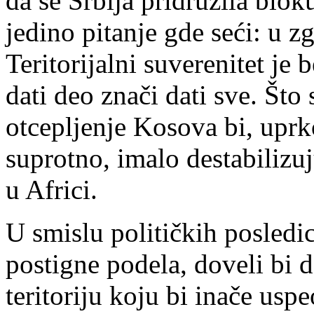
da se Srbija pridružila bloku
jedino pitanje gde seći: u z
Teritorijalni suverenitet je 
dati deo znači dati sve. Što
otcepljenje Kosova bi, upr
suprotno, imalo destabilizuj
u Africi.
U smislu političkih posledic
postigne podela, doveli bi 
teritoriju koju bi inače usp