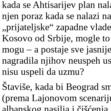
kada se Ahtisarijev plan nal
njen poraz kada se nalazi 
„prijateljske“ zapadne vlad
Kosovo od Srbije, mogle to 
mogu – a postaje sve jasnij
nagradila njihov neuspeh u
nisu uspeli da uzmu?
Štaviše, kada bi Beograd sm
(prema Lajonovom scenariju,
albanskog nasilja i čišćenja