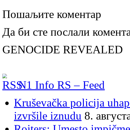
Пошаљите коментар
Да би сте послали комент
GENOCIDE REVEALED
N1 Info RS – Feed
Kruševačka policija uhap
izvršile iznudu
8. август
Rojters: Umesto impičmen