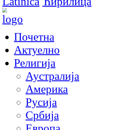
Latinica
Ћирилица
Почетна
Актуелно
Религија
Аустралија
Америка
Русија
Србија
Европа