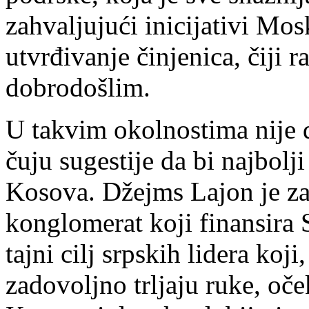
zahvaljujući inicijativi Mos
utvrđivanje činjenica, čiji 
dobrodošlim.
U takvim okolnostima nije do
čuju sugestije da bi najbolj
Kosova. Džejms Lajon je za
konglomerat koji finansira 
tajni cilj srpskih lidera ko
zadovoljno trljaju ruke, oč