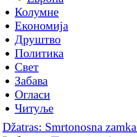
Колумне
Економија
Друштво
Политика
Свет
Забава
Огласи
Читуље
Džatras: Smrtonosna zamka 