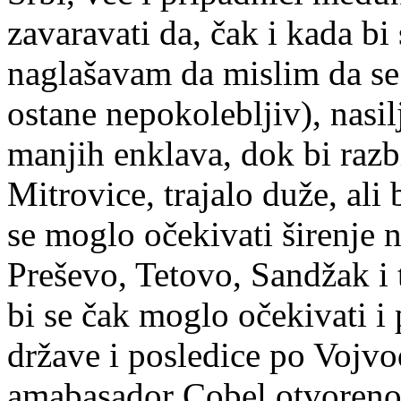
zavaravati da, čak i kada bi
naglašavam da mislim da se
ostane nepokolebljiv), nasil
manjih enklava, dok bi razb
Mitrovice, trajalo duže, ali b
se moglo očekivati širenje
Preševo, Tetovo, Sandžak i 
bi se čak moglo očekivati i 
države i posledice po Vojvo
amabasador Cobel otvoreno