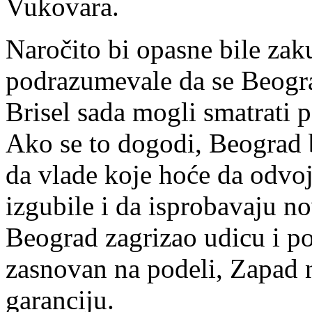
Vukovara.
Naročito bi opasne bile zak
podrazumevale da se Beogra
Brisel sada mogli smatrati 
Ako se to dogodi, Beograd b
da vlade koje hoće da odvo
izgubile i da isprobavaju no
Beograd zagrizao udicu i p
zasnovan na podeli, Zapad n
garanciju.