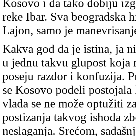
Kosovo i da tako dobiju izg
reke Ibar. Sva beogradska h
Lajon, samo je manevrisanje
Kakva god da je istina, ja 
u jednu takvu glupost koja 
poseju razdor i konfuzija. P
se Kosovo podeli postojala 
vlada se ne može optužiti za
postizanja takvog ishoda zb
neslaganja. Srećom, sadašnj