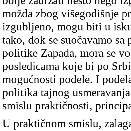
bolje zadržati nešto nego iz
možda zbog višegodišnje p
izgubljeno, mogu biti u isku
tako, dok se suočavamo sa
politike Zapada, mora se vo
posledicama koje bi po Srbi
mogućnosti podele. I podela
politika tajnog usmeravanja
smislu praktičnosti, principa
U praktičnom smislu, zalaga