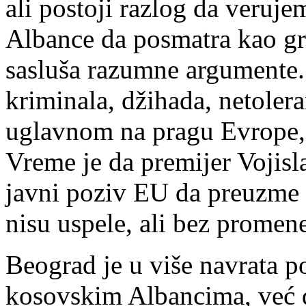
ali postoji razlog da veruje
Albance da posmatra kao g
sasluša razumne argumente.
kriminala, džihada, netoleran
uglavnom na pragu Evrope,
Vreme je da premijer Vojisl
javni poziv EU da preuzme
nisu uspele, ali bez promene
Beograd je u više navrata 
kosovskim Albancima, već d