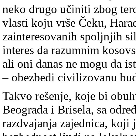
neko drugo učiniti zbog tero
vlasti koju vrše Čeku, Harad
zainteresovanih spoljnjih si
interes da razumnim kosovs
ali oni danas ne mogu da is
– obezbedi civilizovanu bu
Takvo rešenje, koje bi obuh
Beograda i Brisela, sa odre
razdvajanja zajednica, koji 