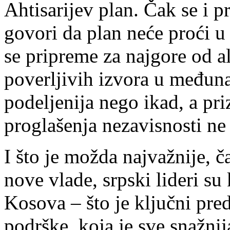
Ahtisarijev plan. Čak se i 
govori da plan neće proći u
se pripreme za najgore od al
poverljivih izvora u međuna
podeljenija nego ikad, a pr
proglašenja nezavisnosti ne
I što je možda najvažnije, 
nove vlade, srpski lideri su
Kosova – što je ključni pre
podrške, koja je sve snažnij