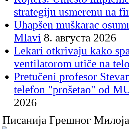
strategiju usmerenu na f
Uhapšen muškarac osumnj
Mlavi
8. августа 2026
Lekari otkrivaju kako sp
ventilatorom utiče na telo
Pretučeni profesor Stevan
telefon "prošetao" od M
2026
Писанија Грешног Милој