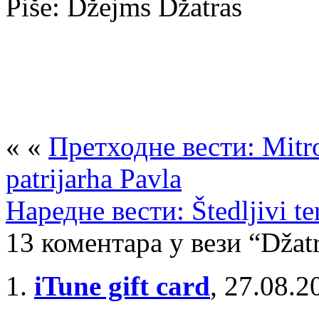
Piše: Džejms Džatras
« «
Претходне вести: Mitro
patrijarha Pavla
Наредне вести: Štedljivi ter
13 коментара у вези “Džatr
iTune gift card
,
27.08.2