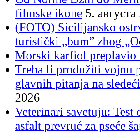
filmske ikone
5. августа
(FOTO) Sicilijansko ostrv
turistički „bum” zbog „O
Morski karfiol preplavio
Treba li produžiti vojnu
glavnih pitanja na sledeći
2026
Veterinari savetuju: Test
asfalt prevruć za pseće š