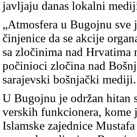
javljaju danas lokalni medij
„Atmosfera u Bugojnu sve j
činjenice da se akcije orga
sa zločinima nad Hrvatima n
počinioci zločina nad Bošnj
sarajevski bošnjački mediji.
U Bugojnu je održan hitan 
verskih funkcionera, kome 
Islamske zajednice Mustafa 