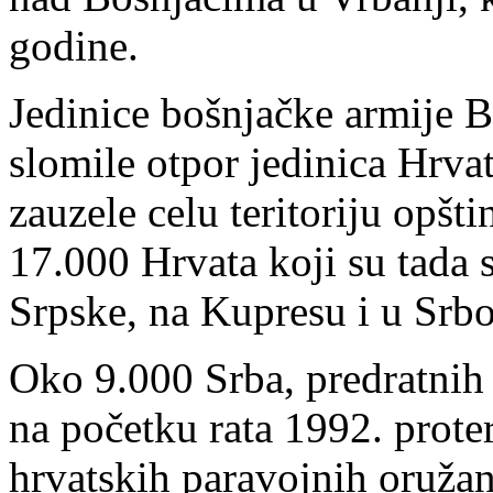
godine.
Jedinice bošnjačke armije B
slomile otpor jedinica Hrva
zauzele celu teritoriju opšt
17.000 Hrvata koji su tada s
Srpske, na Kupresu i u Srb
Oko 9.000 Srba, predratnih
na početku rata 1992. prot
hrvatskih paravojnih oružan