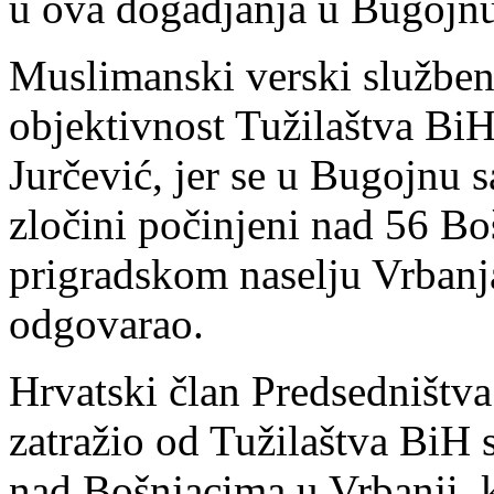
u ova dogadjanja u Bugojnu
Muslimanski verski službeni
objektivnost Tužilaštva BiH
Jurčević, jer se u Bugojnu 
zločini počinjeni nad 56 B
prigradskom naselju Vrbanja
odgovarao.
Hrvatski član Predsedništv
zatražio od Tužilaštva BiH 
nad Bošnjacima u Vrbanji, k