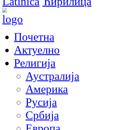
Latinica
Ћирилица
Почетна
Актуелно
Религија
Аустралија
Америка
Русија
Србија
Европа