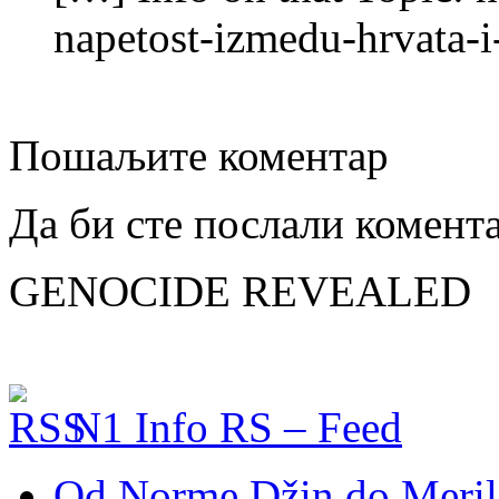
napetost-izmedu-hrvata-
Пошаљите коментар
Да би сте послали комент
GENOCIDE REVEALED
N1 Info RS – Feed
Od Norme Džin do Meril