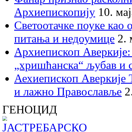
Архиепископију
10. ма
Светоотачке поуке као 
питања и недоумице
2.
Архиепископ Аверкије:
„хришћанска“ љубав и 
Аехиепископ Аверкије 
и лажно Православље
2
ГЕНОЦИД