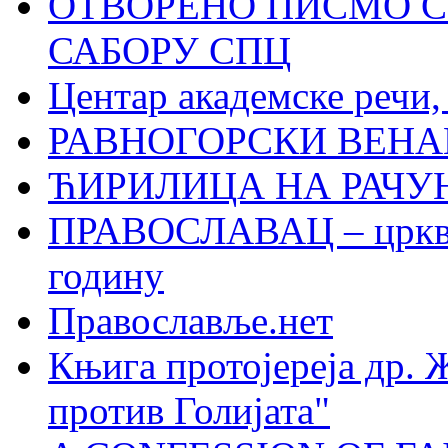
ОТВОРЕНО ПИСМО С
САБОРУ СПЦ
Центар академске речи
РАВНОГОРСКИ ВЕНА
ЋИРИЛИЦА НА РАЧ
ПРАВОСЛАВАЦ – црквен
годину
Православље.нет
Књига протојереја др. 
против Голијата"