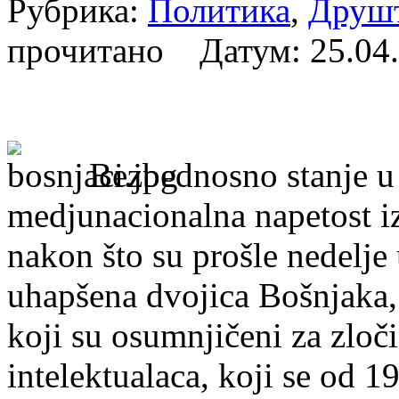
Рубрика:
Политика
,
Друш
прочитано Датум:
25.04
Bezbednosno stanje u
medjunacionalna napetost i
nakon što su prošle nedelje
uhapšena dvojica Bošnjaka, 
koji su osumnjičeni za zloč
intelektualaca, koji se od 1