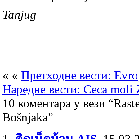
Tanjug
« «
Претходне вести: Evrop
Наредне вести: Ceca moli 
10 коментара у вези “Raste
Bošnjaka”
ติดเน็ตบ้าน AIS
,
15.03.