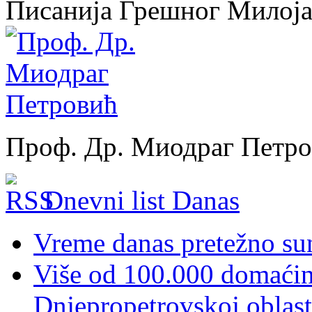
Писанија Грешног Милој
Проф. Др. Миодраг Петр
Dnevni list Danas
Vreme danas pretežno sun
Više od 100.000 domaćins
Dnjepropetrovskoj oblast