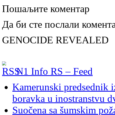
Пошаљите коментар
Да би сте послали комент
GENOCIDE REVEALED
N1 Info RS – Feed
Kamerunski predsednik iz
boravka u inostranstvu d
Suočena sa šumskim poža