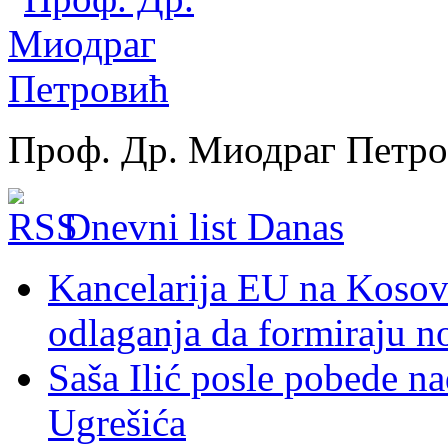
Проф. Др. Миодраг Петр
Dnevni list Danas
Kancelarija EU na Kosovu:
odlaganja da formiraju no
Saša Ilić posle pobede n
Ugrešića