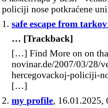
policiji nose potkraćene un
safe escape from tarko
… [Trackback]
[…] Find More on on tha
novinar.de/2007/03/28/v
hercegovackoj-policiji-n
[…]
my profile
,
16.01.2025, 