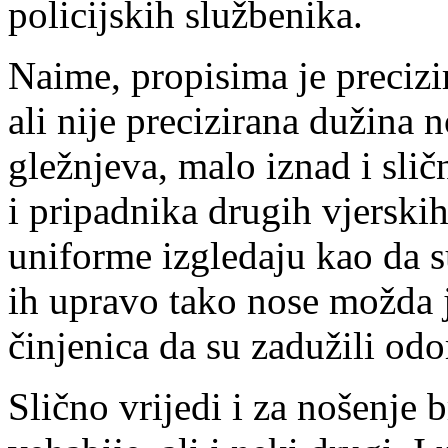
policijskih službenika.
Naime, propisima je precizi
ali nije precizirana dužina n
gležnjeva, malo iznad i sli
i pripadnika drugih vjerski
uniforme izgledaju kao da s
ih upravo tako nose možda j
činjenica da su zadužili od
Slično vrijedi i za nošenje 