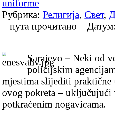
uniforme
Рубрика:
Религија
,
Свет
,
Д
пута прочитано Датум
Sarajevo – Neki od v
policijskim agencijam
mjestima slijediti praktične
ovog pokreta – uključujući i
potkraćenim nogavicama.