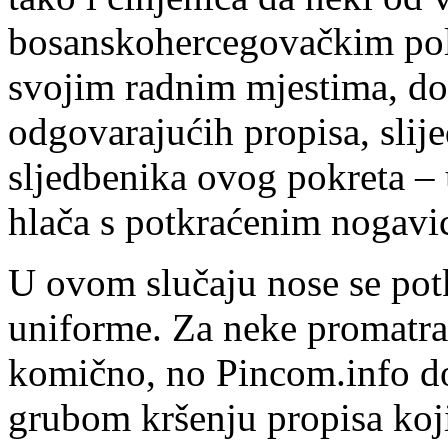
bosanskohercegovačkim poli
svojim radnim mjestima, do
odgovarajućih propisa, slije
sljedbenika ovog pokreta – u
hlača s potkraćenim nogavi
U ovom slučaju nose se potk
uniforme. Za neke promatrač
komično, no Pincom.info doz
grubom kršenju propisa koji