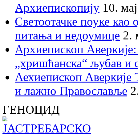
Архиепископију
10. ма
Светоотачке поуке као 
питања и недоумице
2.
Архиепископ Аверкије:
„хришћанска“ љубав и 
Аехиепископ Аверкије 
и лажно Православље
2
ГЕНОЦИД