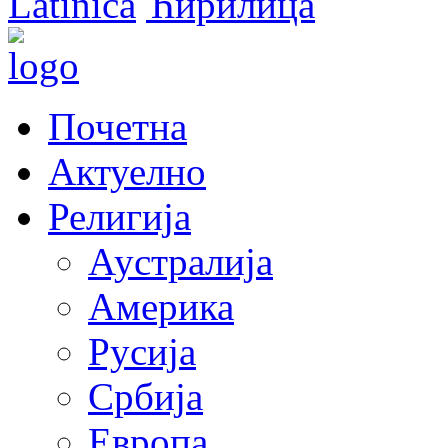
Latinica
Ћирилица
Почетна
Актуелно
Религија
Аустралија
Америка
Русија
Србија
Европа