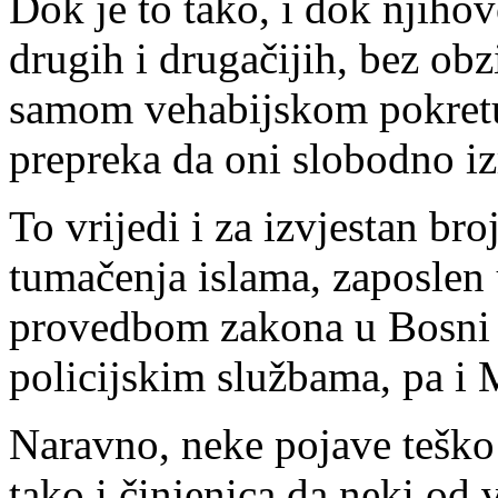
Dok je to tako, i dok njiho
drugih i drugačijih, bez obz
samom vehabijskom pokretu, 
prepreka da oni slobodno iz
To vrijedi i za izvjestan br
tumačenja islama, zaposlen
provedbom zakona u Bosni i
policijskim službama, pa i M
Naravno, neke pojave teško
tako i činjenica da neki od 