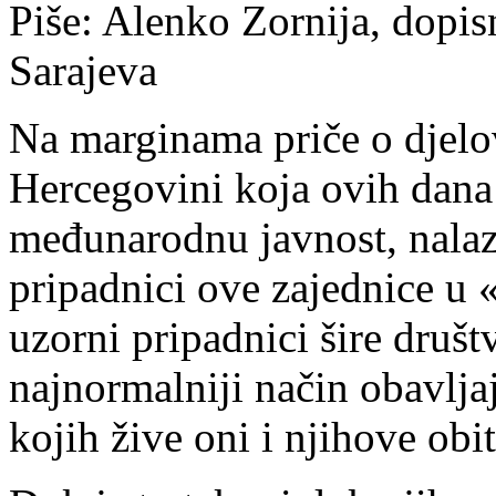
Piše: Alenko Zornija, dopis
Sarajeva
Na marginama priče o djelo
Hercegovini koja ovih dana
međunarodnu javnost, nalazi
pripadnici ove zajednice u
uzorni pripadnici šire društ
najnormalniji način obavlja
kojih žive oni i njihove obit