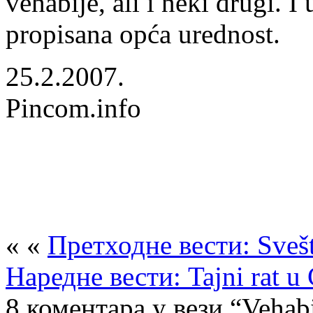
vehabije, ali i neki drugi. 
propisana opća urednost.
25.2.2007.
Pincom.info
« «
Претходне вести: Sveš
Наредне вести: Tajni rat u 
8 коментара у вези “Vehab