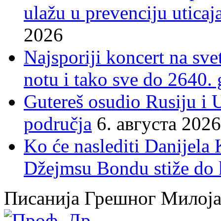
ulažu u prevenciju uticaj
2026
Najsporiji koncert na sv
notu i tako sve do 2640.
Gutereš osudio Rusiju i 
područja
6. августа 2026
Ko će naslediti Danijela
Džejmsu Bondu stiže do 
Писанија Грешног Милој