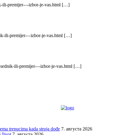
ili-premijer-–-izbor-je-vas.html […]
k-ili-premijer-–-izbor-je-vas.html […]
ednik-ili-premijer-–-izbor-je-vas.html […]
prema trenucima kada struja dođe
7. августа 2026
 život
7. августа 2026