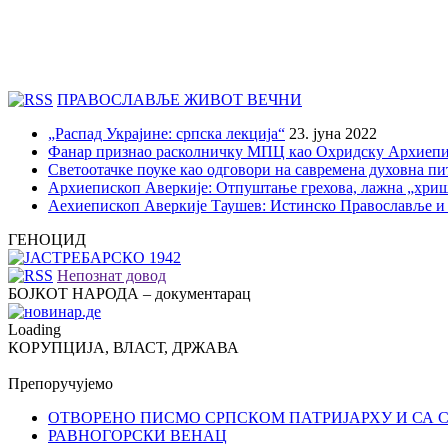
ПРАВОСЛАВЉЕ ЖИВОТ ВЕЧНИ
„Распад Украјине: српска лекција“
23. јуна 2022
Фанар признао расколничку МПЦ као Охридску Архиепи
Светоотачке поуке као одговори на савремена духовна п
Архиепископ Аверкије: Отпуштање грехова, лажна „хри
Аехиепископ Аверкије Таушев: Истинско Православље и
ГЕНОЦИД
Непознат довод
БОЈКОТ НАРОДА – документарац
Loading
КОРУПЦИЈА, ВЛАСТ, ДРЖАВА
Препоручујемо
ОТВОРЕНО ПИСМО СРПСКОМ ПАТРИЈАРХУ И СА 
РАВНОГОРСКИ ВЕНАЦ