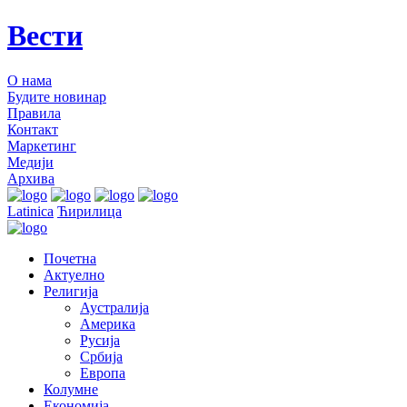
Вести
О нама
Будите новинар
Правила
Контакт
Маркетинг
Медији
Архива
Latinica
Ћирилица
Почетна
Актуелно
Религија
Аустралија
Америка
Русија
Србија
Европа
Колумне
Економија