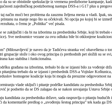
da su se obistinile spekulacije iz vremena predizborne kampanje, kad
ogućnosti zajedničkog postizbornog nastupa DSS-a i G17 plus u pregovo
a taj način moći bez problema da zauzmu željena mesta u vladi. Ipak, s
ristanu na manje nego što su očekivali. Ni opcija po kojoj bi se izmeđ
rezultata, o čemu je „Politika” već pisala.
e zaključiti i da bi na izborima za predsednika Srbije, koji bi trebalo
tunice). Sve nedoumice vezane za ovu odluku bile bi otklonjene koalici
pom” (Milosavljević je naveo da je Tadićeva stranka već obaveštena o t
 grupacije slože i oko ovog principa (s prethodnih pet složili su se sv
ana kao stabilna i funkcionalna.
ršku građana na izborima, trebalo bi da se izjasni bilo za vođenje drža
im pitanjima trebalo da se izjasni i predsednik DSS-a Vojislav Koštunic
je preduslov homogene koalicije koja bi mogla da preuzme odgovornost na 
miranju vlade uključi i pitanje podrške kandidatu za predsednika Srbije
ć je podsetio da se DS zalagao da se nakon usvajanja Ustava Srbije održ
u kandidata za predsednika države, sada raspravlja o pitanju budućih iz
ći da komentariše predlog o „uvođenju šestog principa” tek kada ga DSS