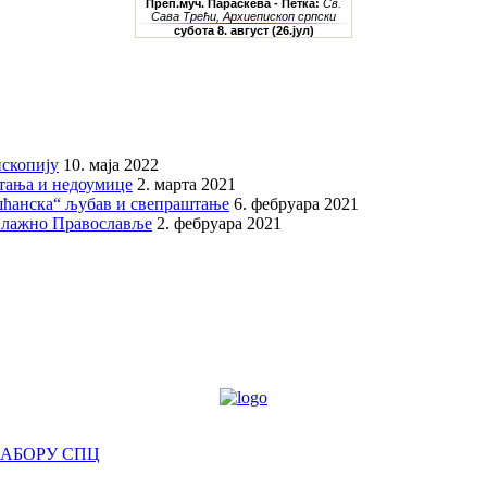
скопију
10. маја 2022
итања и недоумице
2. марта 2021
шћанска“ љубав и свепраштање
6. фебруара 2021
 лажно Православље
2. фебруара 2021
САБОРУ СПЦ