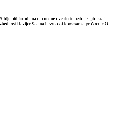
rbije biti formirana u naredne dve do tri nedelje, „do kraja
ezbednost Havijer Solana i evropski komesar za proširenje Oli