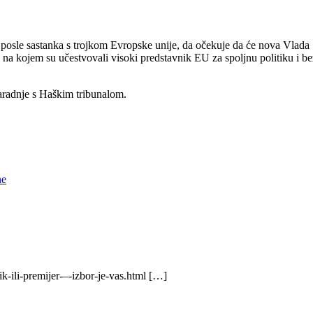
, posle sastanka s trojkom Evropske unije, da očekuje da će nova Vlada S
a na kojem su učestvovali visoki predstavnik EU za spoljnu politiku i b
 saradnje s Haškim tribunalom.
ne
-ili-premijer-–-izbor-je-vas.html […]