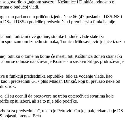
a se govorilo o „tajnom savezu” Koštunice i Dinkića, odnosno o
rima o budućoj vladi.
nage su u parlamentu prilično izjednačene 66 (47 poslanika DSS-NS i
u DS-a i DSS-a podelile predsednička i premijerska funkcija nije
 da budu održani ove godine, stranke buduće vlade stale iza
onim sporazumom između stranaka, Tomica Milosavljević je juče izrazio
ome), odluku o tome na kome će mestu biti Koštunica doneti stranački
i, a oni se odnose na očuvanje Kosmeta u sastavu Srbije, pridruživanje
ve u funkciji predsednika republike, bilo za vođenje vlade, kao
a, kao i predsednik G17 plus Mlađan Dinkić, koji bi preuzeo neke od
duži rok.
, ali su ocenili da pregovore ne treba opterećivati stvarima koje
e opšti izbori, ali za to nije bilo podrške.
bora za predsednika”, rekao je Petrović. On je, ipak, rekao da je DS
 pojasni, prenosi Beta.