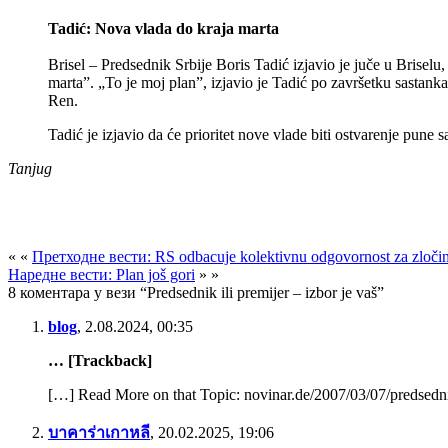
Tadić: Nova vlada do kraja marta
Brisel – Predsednik Srbije Boris Tadić izjavio je juče u Briselu
marta”. „To je moj plan”, izjavio je Tadić po završetku sastank
Ren.
Tadić je izjavio da će prioritet nove vlade biti ostvarenje pune
Tanjug
« «
Претходне вести: RS odbacuje kolektivnu odgovornost za zloči
Наредне вести: Plan još gori
» »
8 коментара у вези “Predsednik ili premijer – izbor je vaš”
blog
,
2.08.2024, 00:35
… [Trackback]
[…] Read More on that Topic: novinar.de/2007/03/07/predsednik
บาคาร่าเกาหลี
,
20.02.2025, 19:06