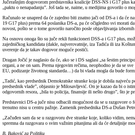
Jučerašnjim dogovorom predstavnika koalicije DSS-NS i G17 plus kao 
„paktu o nenapadanju”. Još tada se, naime, u medijima govorilo o m
Računalo se unapred da će zajedno biti znatno jači od DS-a i da će n
19 G17 plus) prema 64 poslanika DS-a, pa će očigledno svi morati da p
novost, pošto se o tome govorilo naročito posle objavljivanja izbornih 
Na osnovu onoga što su juče rekli funkcioneri DSS-a i G17 plus, može s
zajedničkog kandidata (dakle, najverovatnije, iza Tadića ili iza Koš
uverenje da je takav dogovor moguće postići.
Dragan Jočić je naglasio da će, ako se i DS saglasi „sa šestim princi
organi, a ne on sam. Prema njegovim rečima, neophodno je da se sve tri
EU, podizanje životnog standarda…) da bi vlada mogla da bude formir
„Tadić, kao predsednik Demokratske stranke koja je dobila najveću pod
predsednik vlade”, objasnio je Milosavljević. On je kazao da bi o ist
odgovornih resora, „bila to policija, finansije ili nešto drugo”, što 
Predstavnici DS-a juče nisu odbacili mogućnost da se u razgovore o for
trenutno nisu u centru pažnje. Zamenik predsednika DS-a Dušan Petrovi
„Začuđen sam da se u razgovoru dve stranke koje, koliko vidim, nemaj
spremna da razgovara o svim važnim pitanjima ali da će detaljnije mo
B. Baković za Politiku