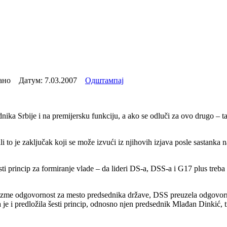
тано Датум:
7.03.2007
Одштампај
ika Srbije i na premijersku funkciju, a ako se odluči za ovo drugo – 
li to je zaključak koji se može izvući iz njihovih izjava posle sastank
šesti princip za formiranje vlade – da lideri DS-a, DSS-a i G17 plus tre
reuzme odgovornost za mesto predsednika države, DSS preuzela odgovorn
ja je i predložila šesti princip, odnosno njen predsednik Mlađan Dinkić,