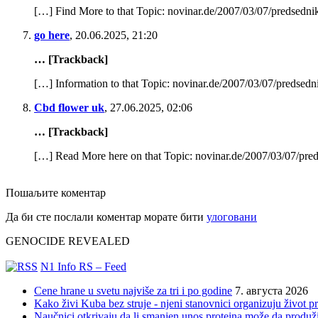
[…] Find More to that Topic: novinar.de/2007/03/07/predsednik-
go here
,
20.06.2025, 21:20
… [Trackback]
[…] Information to that Topic: novinar.de/2007/03/07/predsedni
Cbd flower uk
,
27.06.2025, 02:06
… [Trackback]
[…] Read More here on that Topic: novinar.de/2007/03/07/preds
Пошаљите коментар
Да би сте послали коментар морате бити
улоговани
GENOCIDE REVEALED
N1 Info RS – Feed
Cene hrane u svetu najviše za tri i po godine
7. августа 2026
Kako živi Kuba bez struje - njeni stanovnici organizuju život 
Naučnici otkrivaju da li smanjen unos proteina može da produži