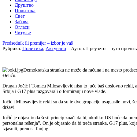
Друштво
Политика
Свет
Забава
Огласи
Читуље
Predsednik ili premijer – izbor je vaš
Рубрика:
Политика
,
Актуелно
Аутор: Преузето пута прочи
Demokratska stranka ne može da računa i na mesto predsedn
Đeliću.
Dragan Jočić i Tomica Milosavljević nisu to juče baš doslovno rekli, a
Srbija i G17 plus razgovarali o formiranju nove vlade.
Jočić i Milosavljević rekli su da su te dve grupacije usaglasile novi, 
državi.
Jočić je objasnio da šesti princip znači da bi, ukoliko DS hoće da p
personalna rešenja”. On je objasnio da bi treća stranka, G17 plus, ko
izjasniti, prenosi Tanjug.