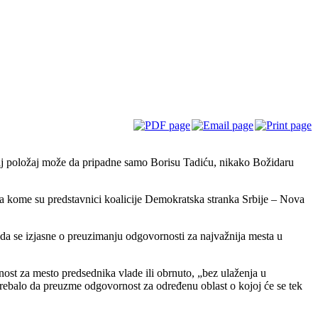
taj položaj može da pripadne samo Borisu Tadiću, nikako Božidaru
a na kome su predstavnici koalicije Demokratska stranka Srbije – Nova
ba da se izjasne o preuzimanju odgovornosti za najvažnija mesta u
ost za mesto predsednika vlade ili obrnuto, „bez ulaženja u
 trebalo da preuzme odgovornost za određenu oblast o kojoj će se tek