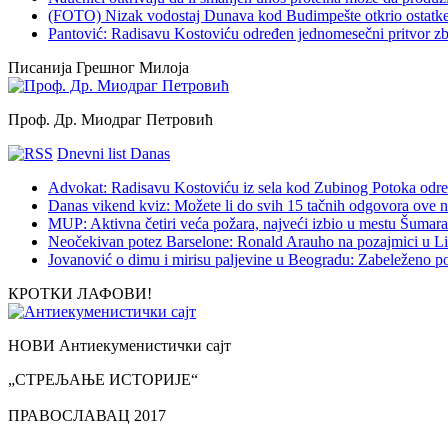
(FOTO) Nizak vodostaj Dunava kod Budimpešte otkrio ostatke
Pantović: Radisavu Kostoviću određen jednomesečni pritvor z
Писанија Грешног Милоја
Проф. Др. Миодраг Петровић
Dnevni list Danas
Advokat: Radisavu Kostoviću iz sela kod Zubinog Potoka odre
Danas vikend kviz: Možete li do svih 15 tačnih odgovora ove n
MUP: Aktivna četiri veća požara, najveći izbio u mestu Šumarak
Neočekivan potez Barselone: Ronald Arauho na pozajmici u L
Jovanović o dimu i mirisu paljevine u Beogradu: Zabeleženo p
КРОТКИ ЛАФОВИ!
НОВИ Антиекуменистички сајт
„СТРЕЉАЊЕ ИСТОРИЈЕ“
ПРАВОСЛАВАЦ 2017