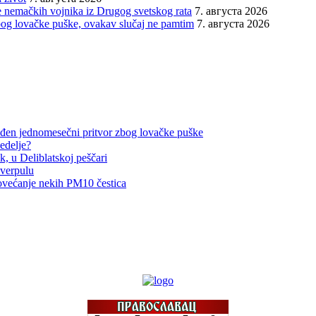
 nemačkih vojnika iz Drugog svetskog rata
7. августа 2026
bog lovačke puške, ovakav slučaj ne pamtim
7. августа 2026
đen jednomesečni pritvor zbog lovačke puške
edelje?
, u Deliblatskoj peščari
iverpulu
ovećanje nekih PM10 čestica