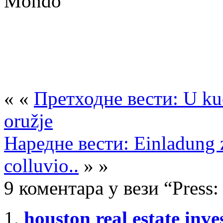
Mondo
« «
Претходне вести: U ku
oružje
Наредне вести: Einladung z
colluvio..
» »
9 коментара у вези “Press: 
houston real estate inv