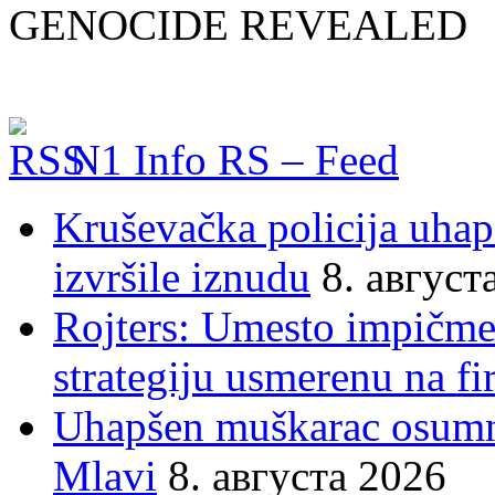
GENOCIDE REVEALED
N1 Info RS – Feed
Kruševačka policija uhap
izvršile iznudu
8. август
Rojters: Umesto impičmen
strategiju usmerenu na f
Uhapšen muškarac osumnj
Mlavi
8. августа 2026