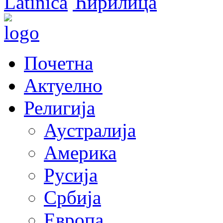
Latinica
Ћирилица
Почетна
Актуелно
Религија
Аустралија
Америка
Русија
Србија
Европа