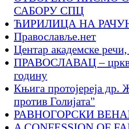
САБОРУ СПЦ
ЋИРИЛИЦА НА РАЧ
Православље.нет
Центар академске речи
ПРАВОСЛАВАЦ – црквен
годину
Књига протојереја др. 
против Голијата"
РАВНОГОРСКИ ВЕНА
A CONFESSION OF FAI