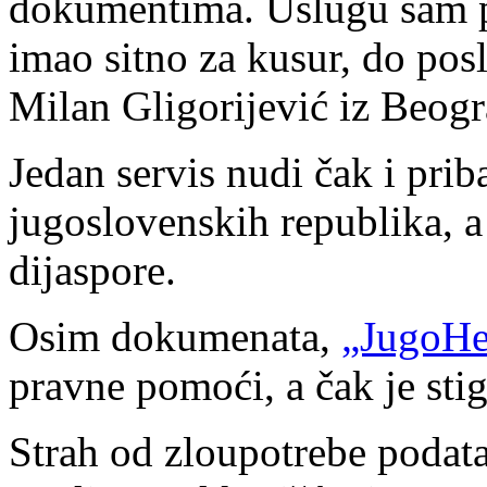
dokumentima. Uslugu sam pla
imao sitno za kusur, do pos
Milan Gligorijević iz Beogr
Jedan servis nudi čak i pri
jugoslovenskih republika, a 
dijaspore.
Osim dokumenata,
„JugoHe
pravne pomoći, a čak je sti
Strah od zloupotrebe podata