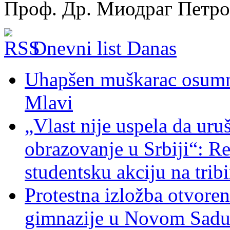
Проф. Др. Миодраг Петр
Dnevni list Danas
Uhapšen muškarac osumnj
Mlavi
„Vlast nije uspela da uru
obrazovanje u Srbiji“: R
studentsku akciju na trib
Protestna izložba otvoren
gimnazije u Novom Sad