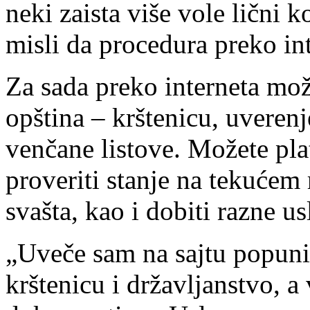
neki zaista više vole lični 
misli da procedura preko int
Za sada preko interneta mož
opština – krštenicu, uverenj
venčane listove. Možete plati
proveriti stanje na tekućem r
svašta, kao i dobiti razne us
„Uveče sam na sajtu popuni
krštenicu i državljanstvo, a 