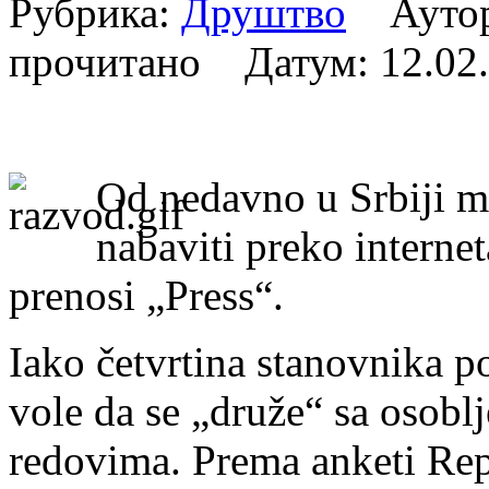
Рубрика:
Друштво
Аутор:
прочитано Датум:
12.02
Od nedavno u Srbiji 
nabaviti preko internet
prenosi „Press“.
Iako četvrtina stanovnika po
vole da se „druže“ sa osoblj
redovima. Prema anketi Repu