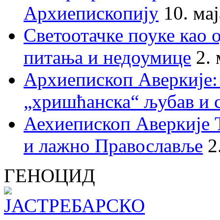
Архиепископију
10. ма
Светоотачке поуке као 
питања и недоумице
2.
Архиепископ Аверкије:
„хришћанска“ љубав и 
Аехиепископ Аверкије 
и лажно Православље
2
ГЕНОЦИД