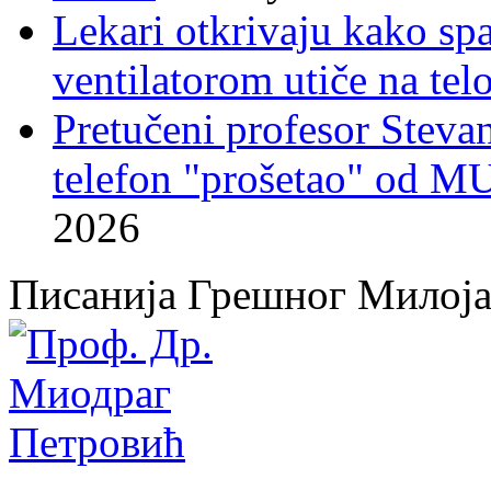
Lekari otkrivaju kako sp
ventilatorom utiče na telo
Pretučeni profesor Stevan
telefon "prošetao" od M
2026
Писанија Грешног Милој