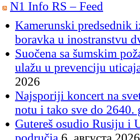
N1 Info RS – Feed
Kamerunski predsednik iz
boravka u inostranstvu d
Suočena sa šumskim poža
ulažu u prevenciju uticaj
2026
Najsporiji koncert na sv
notu i tako sve do 2640.
Gutereš osudio Rusiju i 
područja
6. августа 2026