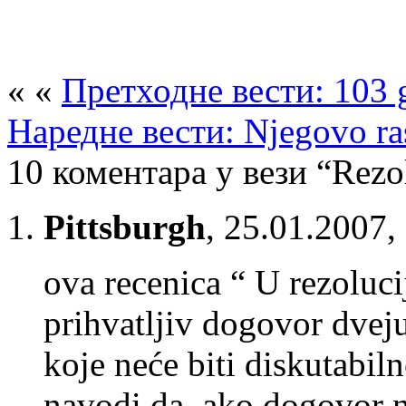
« «
Претходне вести: 103 g
Наредне вести: Njegovo ra
10 коментара у вези “Rezol
Pittsburgh
,
25.01.2007,
ova recenica “ U rezolucij
prihvatljiv dogovor dveju
koje neće biti diskutabi
navodi da, ako dogovor n