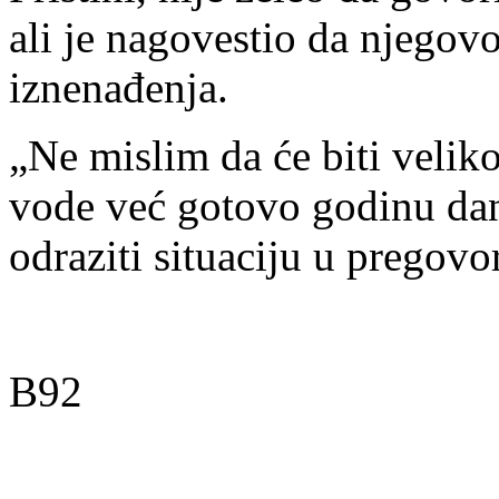
ali je nagovestio da njegovo
iznenađenja.
„Ne mislim da će biti velik
vode već gotovo godinu dan
odraziti situaciju u pregovo
B92