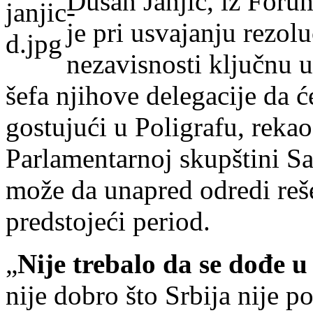
Dušan Janjić, iz Foru
je pri usvajanju rezo
nezavisnosti ključnu u
šefa njihove delegacije da će
gostujući u Poligrafu, rekao
Parlamentarnoj skupštini Sa
može da unapred odredi reš
predstojeći period.
„
Nije trebalo da se dođe u
nije dobro što Srbija nije p