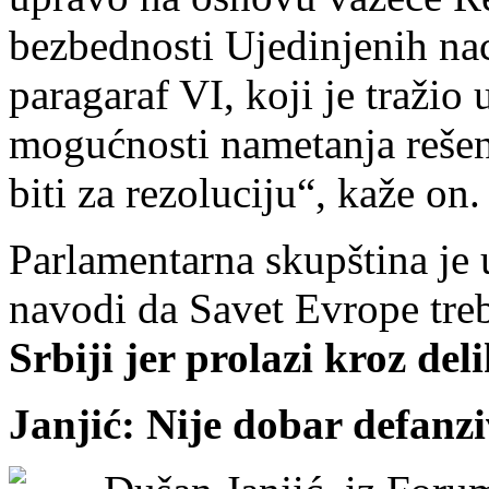
bezbednosti Ujedinjenih na
paragaraf VI, koji je tražio
mogućnosti nametanja rešenj
biti za rezoluciju“, kaže on.
Parlamentarna skupština je 
navodi da Savet Evrope tre
Srbiji jer prolazi kroz del
Janjić: Nije dobar defanz