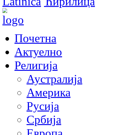
Latinica
Ћирилица
Почетна
Актуелно
Религија
Аустралија
Америка
Русија
Србија
Европа