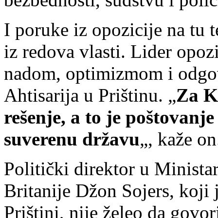
I poruke iz opozicije na tu
iz redova vlasti. Lider opoz
nadom, optimizmom i odgo
Ahtisarija u Prištinu. „
Za K
rešenje, a to je poštovanj
suverenu državu
„, kaže on
Politički direktor u Minista
Britanije Džon Sojers, koji
Prištini, nije želeo da govo