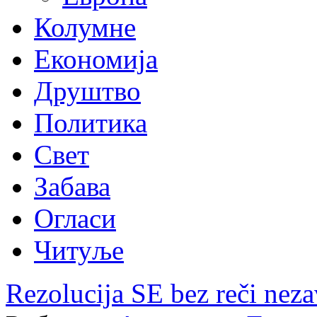
Колумне
Економија
Друштво
Политика
Свет
Забава
Огласи
Читуље
Rezolucija SE bez reči neza