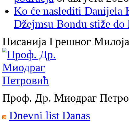
Ko će naslediti Danijela
Džejmsu Bondu stiže do 
Писанија Грешног Милој
Проф. Др. Миодраг Петр
Dnevni list Danas