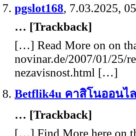
pgslot168
,
7.03.2025, 0
… [Trackback]
[…] Read More on on tha
novinar.de/2007/01/25/rez
nezavisnost.html […]
Betflik4u คาสิโนออนไล
… [Trackback]
[…] Find More here on th