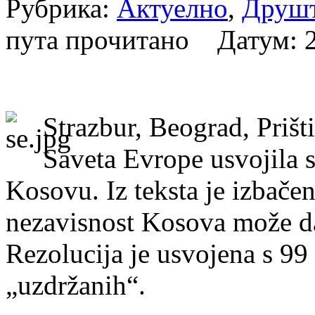
Рубрика:
Актуелно
,
Друш
пута прочитано Датум:
Strazbur, Beograd, Priš
Saveta Evrope usvojila s
Kosovu. Iz teksta je izbače
nezavisnost Kosova može da
Rezolucija je usvojena s 99 
„uzdržanih“.