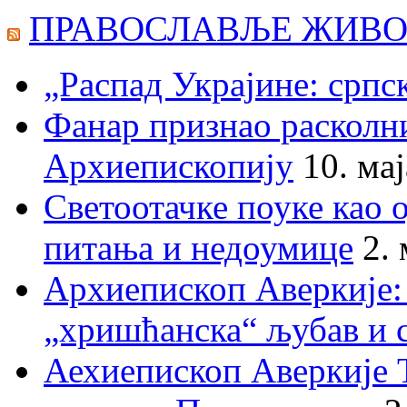
ПРАВОСЛАВЉЕ ЖИВО
„Распад Украјине: српс
Фанар признао раскол
Архиепископију
10. ма
Светоотачке поуке као 
питања и недоумице
2.
Архиепископ Аверкије:
„хришћанска“ љубав и 
Аехиепископ Аверкије 