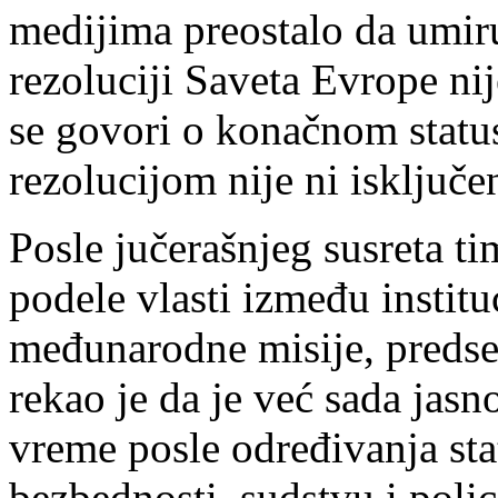
medijima preostalo da umir
rezoluciji Saveta Evrope ni
se govori o konačnom statu
rezolucijom nije ni isključe
Posle jučerašnjeg susreta t
podele vlasti između institu
međunarodne misije, predse
rekao je da je već sada jas
vreme posle određivanja sta
bezbednosti, sudstvu i polici