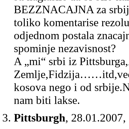
BEZZNACAJNA za srbiju.P
toliko komentarise rezol
odjednom postala znacajn
spominje nezavisnost?
A „mi“ srbi iz Pittsburg
Zemlje,Fidzija……itd,vec
kosova nego i od srbije.N
nam biti lakse.
Pittsburgh
,
28.01.2007,