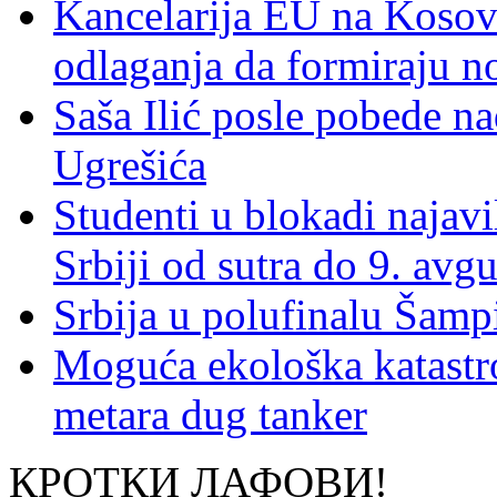
Kancelarija EU na Kosovu:
odlaganja da formiraju no
Saša Ilić posle pobede n
Ugrešića
Studenti u blokadi najav
Srbiji od sutra do 9. avgu
Srbija u polufinalu Šamp
Moguća ekološka katastr
metara dug tanker
КРОТКИ ЛАФОВИ!