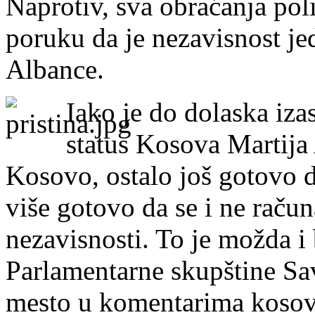
Naprotiv, sva obraćanja pol
poruku da je nezavisnost jed
Albance.
Iako je do dolaska iza
status Kosova Martija 
Kosovo, ostalo još gotovo d
više gotovo da se i ne raču
nezavisnosti. To je možda i 
Parlamentarne skupštine Sa
mesto u komentarima kosovsk