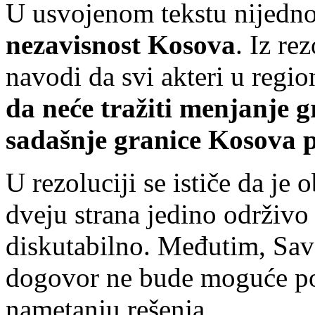
U usvojenom tekstu nijedn
nezavisnost Kosova
. Iz re
navodi da svi akteri u regi
da neće tražiti menjanje g
sadašnje granice Kosova p
U rezoluciji se ističe da je
dveju strana jedino održivo 
diskutabilno. Međutim, Sav
dogovor ne bude moguće pos
nametanju rešenja.