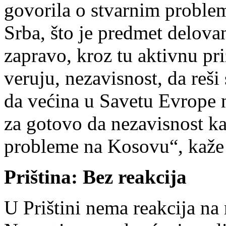
govorila o stvarnim problem
Srba, što je predmet delovan
zapravo, kroz tu aktivnu pri
veruju, nezavisnost, da reši
da većina u Savetu Evrope n
za gotovo da nezavisnost ka
probleme na Kosovu“, kaže 
Priština: Bez reakcija
U Prištini nema reakcija na