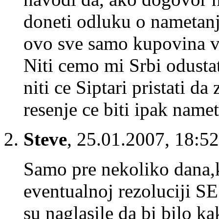
doneti odluku o nametanju 
ovo sve samo kupovina 
Niti cemo mi Srbi odusta
niti ce Siptari pristati da 
resenje ce biti ipak name
Steve
,
25.01.2007, 18:52
Samo pre nekoliko dana,k
eventualnoj rezoluciji S
su naglasile da bi bilo ka