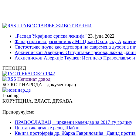
ПРАВОСЛАВЉЕ ЖИВОТ ВЕЧНИ
„Распад Украјине: српска лекција“
23. јуна 2022
Фанар признао расколничку МПЦ као Охридску Архиепи
Светоотачке поуке као одговори на савремена духовна п
Архиепископ Аверкије: Отпуштање грехова, лажна „хри
Аехиепископ Аверкије Таушев: Истинско Православље и
ГЕНОЦИД
Непознат довод
БОЈКОТ НАРОДА – документарац
Loading
КОРУПЦИЈА, ВЛАСТ, ДРЖАВА
Препоручујемо
ПРАВОСЛАВАЦ – црквени календар за 2017-ту годину
Центар академске речи, Шабац
Књига протојереја др. Жарка Гавриловића "Давид против