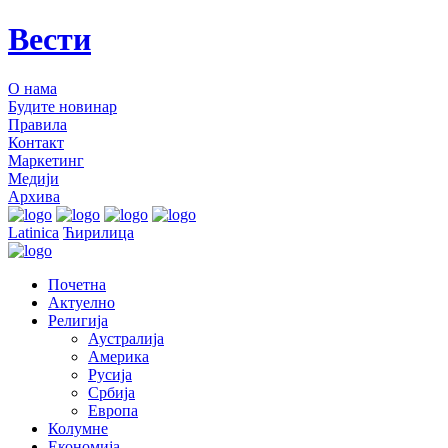
Вести
О нама
Будите новинар
Правила
Контакт
Маркетинг
Медији
Архива
Latinica
Ћирилица
Почетна
Актуелно
Религија
Аустралија
Америка
Русија
Србија
Европа
Колумне
Економија