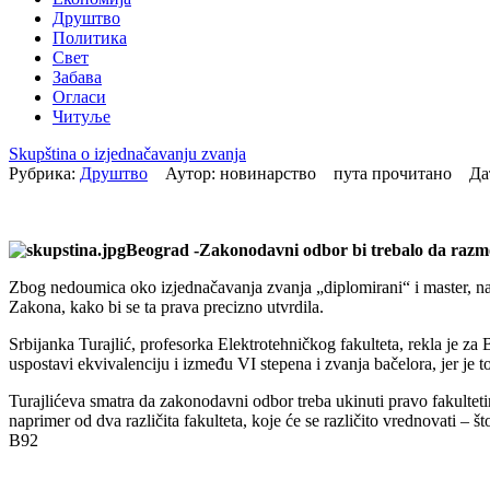
Друштво
Политика
Свет
Забава
Огласи
Читуље
Skupština o izjednačavanju zvanja
Рубрика:
Друштво
Аутор: новинарство пута прочитано Да
Beograd -Zakonodavni odbor bi trebalo da razmot
Zbog nedoumica oko izjednačavanja zvanja „diplomirani“ i master, 
Zakona, kako bi se ta prava precizno utvrdila.
Srbijanka Turajlić, profesorka Elektrotehničkog fakulteta, rekla je 
uspostavi ekvivalenciju i između VI stepena i zvanja bačelora, jer je 
Turajlićeva smatra da zakonodavni odbor treba ukinuti pravo fakultet
naprimer od dva različita fakulteta, koje će se različito vrednovati – š
B92