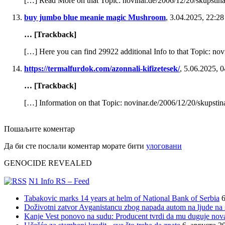
[…] Read More on that Topic: novinar.de/2006/12/20/skupstin
buy jumbo blue meanie magic Mushroom
,
3.04.2025, 22:28
… [Trackback]
[…] Here you can find 29922 additional Info to that Topic: no
https://termalfurdok.com/azonnali-kifizetesek/
,
5.06.2025, 0
… [Trackback]
[…] Information on that Topic: novinar.de/2006/12/20/skupsti
Пошаљите коментар
Да би сте послали коментар морате бити
улоговани
GENOCIDE REVEALED
N1 Info RS – Feed
Tabakovic marks 14 years at helm of National Bank of Serbia
6
Doživotni zatvor Avganistancu zbog napada autom na ljude n
Kanje Vest ponovo na sudu: Producent tvrdi da mu duguje nov