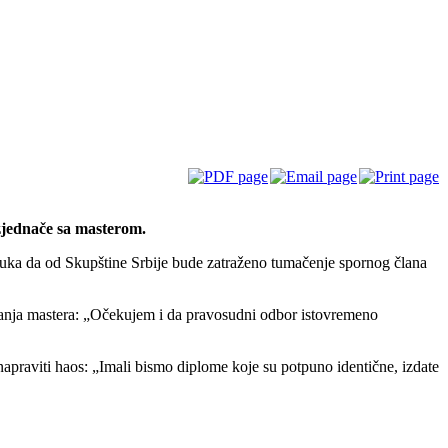
zjednače sa masterom.
ka da od Skupštine Srbije bude zatraženo tumačenje spornog člana
 zvanja mastera: „Očekujem i da pravosudni odbor istovremeno
apraviti haos: „Imali bismo diplome koje su potpuno identične, izdate