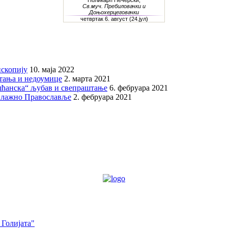
скопију
10. маја 2022
итања и недоумице
2. марта 2021
шћанска“ љубав и свепраштање
6. фебруара 2021
 лажно Православље
2. фебруара 2021
 Голијата"