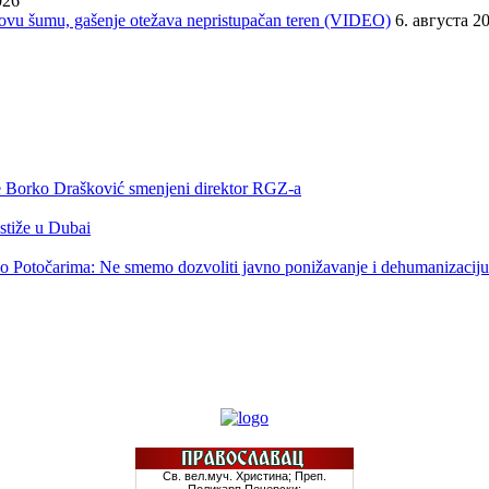
026
orovu šumu, gašenje otežava nepristupačan teren (VIDEO)
6. августа 2
 je Borko Drašković smenjeni direktor RGZ-a
 stiže u Dubai
o Potočarima: Ne smemo dozvoliti javno ponižavanje i dehumanizaciju 