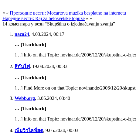
« «
Претходне вести: Mocartova muzika besplatno na internetu
Наредне вести: Raj za belosvetske lopuže
» »
14 коментара у вези “Skupština o izjednačavanju zvanja”
naza24
,
4.03.2024, 06:17
… [Trackback]
[…] Info on that Topic: novinar.de/2006/12/20/skupstina-o-izj
สีกันไฟ
,
19.04.2024, 00:33
… [Trackback]
[…] Find More on on that Topic: novinar.de/2006/12/20/skupst
Webb.org
,
3.05.2024, 03:40
… [Trackback]
[…] Info on that Topic: novinar.de/2006/12/20/skupstina-o-izj
เพิ่มวิวไลฟ์สด
,
9.05.2024, 00:03