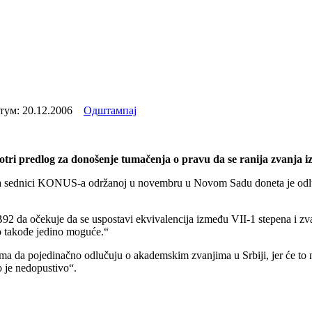
тум:
20.12.2006
Одштампај
ri predlog za donošenje tumačenja o pravu da se ranija zvanja i
na sednici KONUS-a održanoj u novembru u Novom Sadu doneta je odlu
za B92 da očekuje da se uspostavi ekvivalencija između VII-1 stepena i
to takođe jedino moguće.“
ima da pojedinačno odlučuju o akademskim zvanjima u Srbiji, jer će to n
to je nedopustivo“.