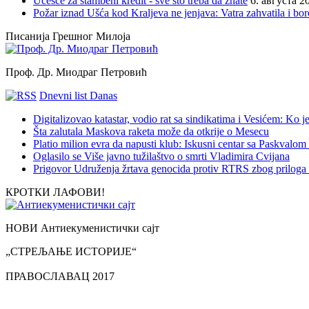
Učešće za stambeni kredit - sve što treba da znate
6. августа 2
Požar iznad Ušća kod Kraljeva ne jenjava: Vatra zahvatila i b
Писанија Грешног Милоја
Проф. Др. Миодраг Петровић
Dnevni list Danas
Digitalizovao katastar, vodio rat sa sindikatima i Vesićem: Ko
Šta zalutala Maskova raketa može da otkrije o Mesecu
Platio milion evra da napusti klub: Iskusni centar sa Paskvalom
Oglasilo se Više javno tužilaštvo o smrti Vladimira Cvijana
Prigovor Udruženja žrtava genocida protiv RTRS zbog priloga 
КРОТКИ ЛАФОВИ!
НОВИ Антиекуменистички сајт
„СТРЕЉАЊЕ ИСТОРИЈЕ“
ПРАВОСЛАВАЦ 2017