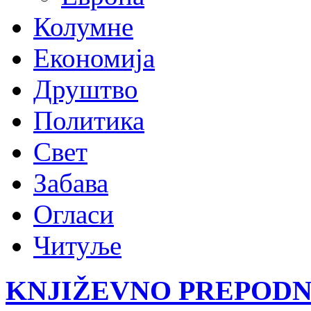
Колумне
Економија
Друштво
Политика
Свет
Забава
Огласи
Читуље
KNJIŽEVNO PREPODNE s