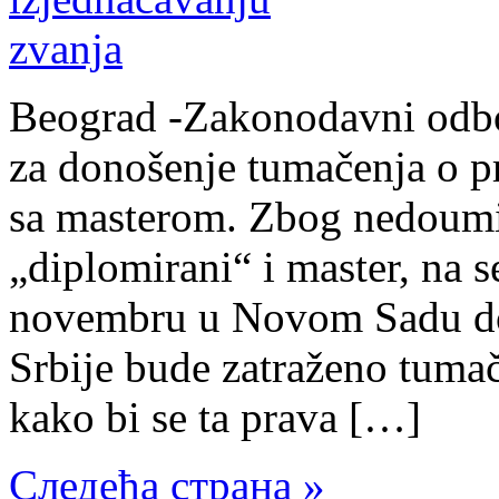
Beograd -Zakonodavni odbor
za donošenje tumačenja o pr
sa masterom. Zbog nedoumi
„diplomirani“ i master, na
novembru u Novom Sadu don
Srbije bude zatraženo tuma
kako bi se ta prava […]
Следећа страна »