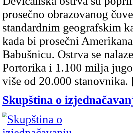
Devičanska ostrva su popril
prosečno obrazovanog čoveka
standardnim geografskim kar
kada bi prosečni Amerikanac
Babušnicu. Ostrva se nalaze
Portorika i 1.100 milja jugo
više od 20.000 stanovnika.
Skupština o izjednačavan