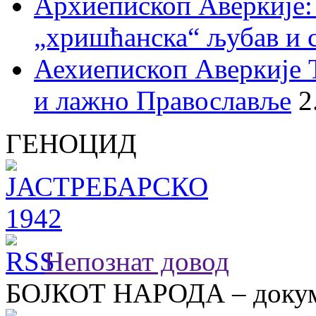
Архиепископ Аверкије:
„хришћанска“ љубав и 
Аехиепископ Аверкије 
и лажно Православље
2
ГЕНОЦИД
Непознат довод
БОЈКОТ НАРОДА – докум