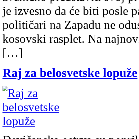
je izvesno da će biti posle 
političari na Zapadu ne odus
kosovski rasplet. Na najno
[…]
Raj za belosvetske lopuže