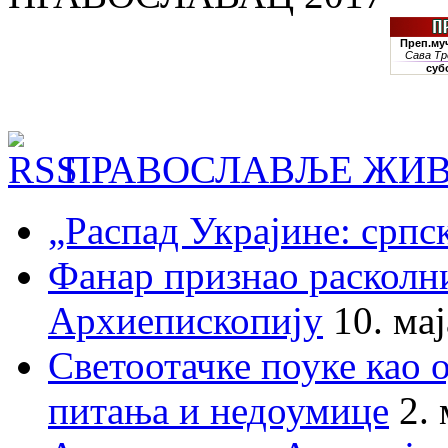
ПРАВОСЛАВЉЕ ЖИВ
„Распад Украјине: српс
Фанар признао раскол
Архиепископију
10. ма
Светоотачке поуке као 
питања и недоумице
2.