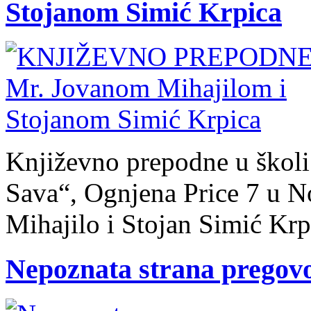
Stojanom Simić Krpica
Književno prepodne u školi
Sava“, Ognjena Price 7 u 
Mihajilo i Stojan Simić Krp
Nepoznata strana pregov