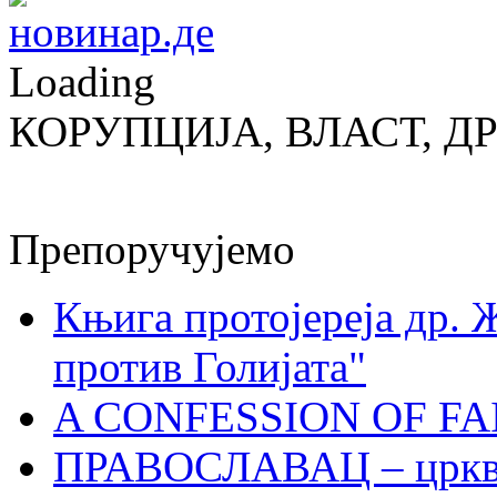
Loading
КОРУПЦИЈА, ВЛАСТ, Д
Препоручујемо
Књига протојереја др. 
против Голијата"
A CONFESSION OF FAI
ПРАВОСЛАВАЦ – црквен