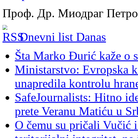
Проф. Др. Миодраг Петр
Dnevni list Danas
Šta Marko Đurić kaže o s
Ministarstvo: Evropska ko
unapredila kontrolu hran
SafeJournalists: Hitno ide
prete Veranu Matiću u Srb
O čemu su pričali Vučić i