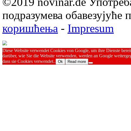
©2019 novinar.de Употреб
подразумева обавезујуће
коришћења
-
Impresum
Diese Website verwendet Cookies von Google, um ihre Dienste bereitz
darüber, wie Sie die Website verwenden, werden an Google weitergeg
dass sie Cookies verwendet..
Ok
Read more