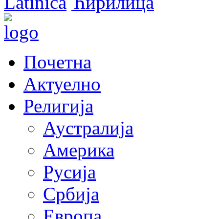
Latinica
Ћирилица
Почетна
Актуелно
Религија
Аустралија
Америка
Русија
Србија
Европа