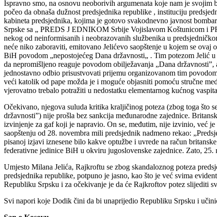
Ispravno smo, na osnovu neoborivih argumenata koje nam je svojim bez
počeo da obnaša dužnost predsjednika republike , instituciju predsjedn
kabineta predsjednika, kojima je gotovo svakodnevno javnost bombar
Srpske sa „ PREDS J EDNIKOM Srbije Vojislavom Koštunicom i PREMIJ
nekog od neinformisanih i neobrazovanih službenika u predsjedničkom
neće niko zaboraviti, emitovano Jelićevo saopštenje u kojem se ovaj obr
BiH povodom „nepostojećeg Dana državnosti„ . Tim potezom Jelić u re
da nepromišljeno reaguje povodom obilježavanja „Dana državnosti”, a
jednostavno odbio prisustvovati prijemu organizovanom tim povodom t
veći katolik od pape možda je i moguće objasniti pomoću stručne medici
vjerovatno trebalo potražiti u nedostatku elementarnog kućnog vaspit
Očekivano, njegova suluda kritika kraljičinog poteza (zbog toga što 
državnosti”) nije prošla bez sankcija međunarodne zajednice. Britansk
izvinjenje za gaf koji je napravio. On se, međutim, nije izvinio, već 
saopštenju od 28. novembra mili predsjednik nadmeno rekao: „Predsjed
pisanoj izjavi iznesene bilo kakve optužbe i uvrede na račun britanske
federativne jedinice BiH u okviru jugoslovenske zajednice. Zato, 25. 
Umjesto Milana Jelića, Rajkroftu se zbog skandaloznog poteza predsje
predsjednika republike, potpuno je jasno, kao što je već svima evide
Republiku Srpsku i za očekivanje je da će Rajkroftov potez slijediti s
Svi napori koje Dodik čini da bi unaprijedio Republiku Srpsku i učini