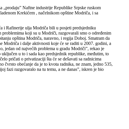
i za „prodaju” Naftne industrije Republike Srpske ruskom
 Mladenom Krekićem , načelnikom opštine Modriča, i sa
i Rafinerije ulja Modriča bili u posjeti predsjedniku
im problemima koji su u Modriči, razgovarali smo o određenim
pitanju opština Modriča, naravno, i regija Doboj. Smatram da
Modriča i dalje aktivnosti koje će se raditi u 2007. godini, a
vno, jedan od najvećih problema u gradu Modriči”, rekao je
io uključen u to i sada kao predsjednik republike, međutim, to
o pričati o privatizaciji šta će se dešavati sa radnicima
dno čvrsto obećanje da je to kvota radnika, ne znam, jedno 535,
oj fazi razgovaralo na tu temu, a ne danas”, iskren je bio