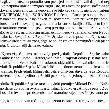
glavim potezima ponudio sam predsjednik, konstatovali da je o d neproc
ika potpuno unizio i izvrgao ruglu i što, nažalost, ne postoji način da s
dovana. Bukvalno za nevjerovanje je bilo kada smo iz njegovog kabin
EROM Srbije ZORANOM Tadićem „ . Patriot je o tome pisao i – naljuti
 kabinetu, bilo je jasno nakon 25. novembra. I tom prilikom prvi smo u
ušio na cijeli svijet (s naglaskom na britansku kraljicu Elizabetu II) kr
kordnom vremenu bilježi i svoj prvi diplomatski skandal. Zdravom razu
ko je to već, na prikladan način, učinio njegov stranački kolega Neboj
ako izražavajući stav Republike Srpske o ovom prazniku. Opet, razlog
nske literature, ali zbog čega se on, apstraktno pominjući cijelu plane
anja. O diplomatiji da ne govorimo.
se Njeno viso č anstvo, mimo volje predsjednika Republike Srpske, zab
i ambasador u Bosni i Hercegovini Metju Rajkroft odbio je sastati se s 
je ambasadoru Velike Britanije pokušao objasniti kako ovaj nije dobro shv
nik Republike Srpske Milan Jelić ni u jednom trenutku nije imao namjeru
 kraljice. Predsjednik Milan Jelić ostaje pri svom stavu da je za Republ
novembar jeste i jedino može biti praznik samo jednog entiteta – Feder
dnika Republike Srpske morao izviniti premijer Milorad Dodik . Nažalo
ntno da se upravo na ovom mjestu nalazi Dodikova „Ahilova peta”. Zbog
vi ostali relevantni predstavnici međunarodne zajednice, što je, samo po
o je, kako on to voli reći, boljim dijelom Bosne i Hercegovine – bivaju 