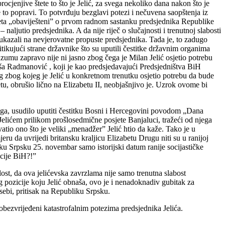
jenjive štete to što je Jelić, za svega nekoliko dana nakon što je
e to popravi. To potvrđuju bezglavi potezi i nečuvena saopštenja iz
eta „obaviješteni” o prvom radnom sastanku predsjednika Republike
o predsjednika. A da nije riječ o slučajnosti i trenutnoj slabosti
kazali na nevjerovatne propuste predsjednika. Tada je, to zadugo
itikujući strane državnike što su uputili čestitke državnim organima
mu zapravo nije ni jasno zbog čega je Milan Jelić osjetio potrebu
ša Radmanović , koji je kao predsjedavajući Predsjedništva BiH
 zbog kojeg je Jelić u konkretnom trenutku osjetio potrebu da bude
tu, obrušio lično na Elizabetu II, neobjašnjivo je. Uzrok ovome bi
oga, usudilo uputiti čestitku Bosni i Hercegovini povodom „Dana
Jelićem prilikom prošlosedmične posjete Banjaluci, tražeći od njega
atio ono što je veliki „menadžer” Jelić htio da kaže. Tako je u
 da uvrijedi britansku kraljicu Elizabetu Drugu niti su u ranijoj
iku Srpsku 25. novembar samo istorijski datum ranije socijastičke
acije BiH?!”
st, da ova jelićevska zavrzlama nije samo trenutna slabost
 pozicije koju Jelić obnaša, ovo je i nenadoknadiv gubitak za
 sebi, pritisak na Republiku Srpsku.
obezvrijeđeni katastrofalnim potezima predsjednika Jelića.