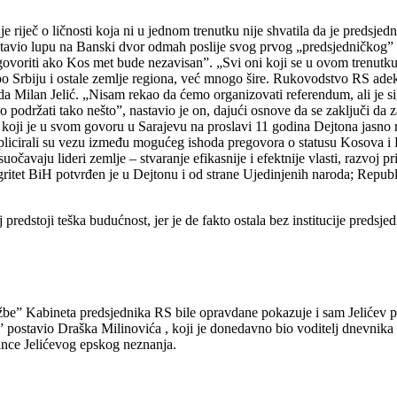
iječ o ličnosti koja ni u jednom trenutku nije shvatila da je predsjedni
ostavio lupu na Banski dvor odmah poslije svog prvog „predsjedničkog”
ovoriti ako Kos met bude nezavisan”. „Svi oni koji se u ovom trenutku 
 po Srbiju i ostale zemlje regiona, već mnogo šire. Rukovodstvo RS ad
tada Milan Jelić. „Nisam rekao da ćemo organizovati referendum, ali je
 podržati tako nešto”, nastavio je on, dajući osnove da se zaključi da
koji je u svom govoru u Sarajevu na proslavi 11 godina Dejtona jasno
implicirali su vezu između mogućeg ishoda pregovora o statusu Kosova i
uočavaju lideri zemlje – stvaranje efikasnije i efektnije vlasti, razvoj 
ntegritet BiH potvrđen je u Dejtonu i od strane Ujedinjenih naroda; Rep
redstoji teška budućnost, jer je de fakto ostala bez institucije predsjedn
lužbe” Kabineta predsjednika RS bile opravdane pokazuje i sam Jelićev 
be” postavio Draška Milinovića , koji je donedavno bio voditelj dnevni
klance Jelićevog epskog neznanja.