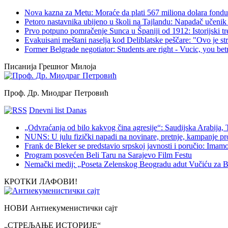
Nova kazna za Metu: Moraće da plati 567 miliona dolara fondu 
Petoro nastavnika ubijeno u školi na Tajlandu: Napadač učenik 
Prvo potpuno pomračenje Sunca u Španiji od 1912: Istorijski t
Evakuisani meštani naselja kod Deliblatske peščare: "Ovo je s
Former Belgrade negotiator: Students are right - Vucic, you bet
Писанија Грешног Милоја
Проф. Др. Миодраг Петровић
Dnevni list Danas
„Odvraćanja od bilo kakvog čina agresije“: Saudijska Arabija,
NUNS: U julu fizički napadi na novinare, pretnje, kampanje pr
Frank de Bleker se predstavio srpskoj javnosti i poručio: Imamo i
Program posvećen Beli Taru na Sarajevo Film Festu
Nemački medij: „Poseta Zelenskog Beogradu adut Vučiću za B
КРОТКИ ЛАФОВИ!
НОВИ Антиекуменистички сајт
„СТРЕЉАЊЕ ИСТОРИЈЕ“