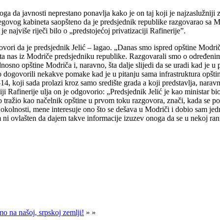
oga da javnosti neprestano ponavlja kako je on taj koji je najzaslužnij
jegovog kabineta saopšteno da je predsjednik republike razgovarao sa
najviše riječi bilo o „predstojećoj privatizaciji Rafinerije”.
ori da je predsjednik Jelić – lagao. „Danas smo ispred opštine Modriča 
jeta nas iz Modriče predsjedniku republike. Razgovarali smo o određen
sno opštine Modriča i, naravno, šta dalje slijedi da se uradi kad je u 
 dogovorili nekakve pomake kad je u pitanju sama infrastruktura opštine 
-14, koji sada prolazi kroz samo središte grada a koji predstavlja, nara
ciji Rafinerije ulja on je odgovorio: „Predsjednik Jelić je kao ministar b
tražio kao načelnik opštine u prvom toku razgovora, znači, kada se počel
em okolnosti, mene interesuje ono što se dešava u Modriči i dobio sam je
 ni ovlašten da dajem takve informacije izuzev onoga da se u nekoj ranij
o na našoj, srpskoj zemlji!
» »