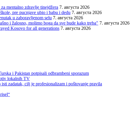
za mentalno zdravlje tinejdžera
7. августа 2026
škole, pre pucnjave ubio i babu i dedu
7. августа 2026
renutak u zaboravljenom selu
7. августа 2026
trašno i žalosno, molimo boga da sve bude kako treba"
7. августа 2026
rayed Kosovo for all generations
7. августа 2026
 Turska i Pakistan potpisali odbrambeni sporazum
otiv lokalnih TV
sti zadatak, cilj je profesionalizam i poštovanje pravila
risel“