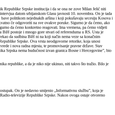
k Republike Srpske institucija i da se ona ne zove Milan Jelić niti
 intervjua datom srbijanskom Glasu javnosti 10. novembra. On je tada
bave politikom nejednakih aršina i koji pokušavaju secesiju Kosova i
ekvatno će odgovoriti na sve ovakve poruke. Sigurno je da ćemo, ako
 sigurno da ćemo konkretno reagovati. Ima vremena, pa ćemo vidjeti
 za BiH postoje i mnogo gore stvari od referenduma u RS. Usta je
 rekao da sudbina BiH ni na koji način nema veze sa konačnim
 Republike Srpske. Ova vrsta neodgovorne retorike, koja unosi
privrede i nova radna mjesta, te promovisanje pravne države. Stav
ublika Srpska nema budućnost izvan granica Bosne i Hercegovine”, bio
ika republike, a da je niko nije ukinuo, niti takvo što tražio. Bilo je
postupak. On je nedavno smijenio „Informativnu službu”, koja je
ka Radio-televizije Republike Srpske. Nakon ovoga ostaje otvoreno