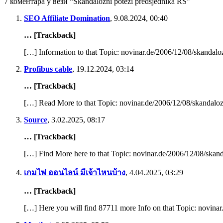
7 коментара у вези “Skandalozni potezi predsjednika RS”
SEO Affiliate Domination
,
9.08.2024, 00:40
… [Trackback]
[…] Information to that Topic: novinar.de/2006/12/08/skandalo
Profibus cable
,
19.12.2024, 03:14
… [Trackback]
[…] Read More to that Topic: novinar.de/2006/12/08/skandaloz
Source
,
3.02.2025, 08:17
… [Trackback]
[…] Find More here to that Topic: novinar.de/2006/12/08/skand
เกมไพ่ ออนไลน์ มีเจ้าไหนบ้าง
,
4.04.2025, 03:29
… [Trackback]
[…] Here you will find 87711 more Info on that Topic: novinar