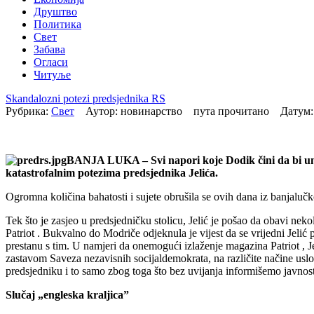
Друштво
Политика
Свет
Забава
Огласи
Читуље
Skandalozni potezi predsjednika RS
Рубрика:
Свет
Аутор: новинарство пута прочитано Датум
BANJA LUKA – Svi napori koje Dodik čini da bi unapr
katastrofalnim potezima predsjednika Jelića.
Ogromna količina bahatosti i sujete obrušila se ovih dana iz banjalu
Tek što je zasjeo u predsjedničku stolicu, Jelić je pošao da obavi ne
Patriot . Bukvalno do Modriče odjeknula je vijest da se vrijedni Jelić
prestanu s tim. U namjeri da onemogući izlaženje magazina Patriot , Je
zastavom Saveza nezavisnih socijaldemokrata, na različite načine uslo
predsjedniku i to samo zbog toga što bez uvijanja informišemo javnos
Slučaj „engleska kraljica”