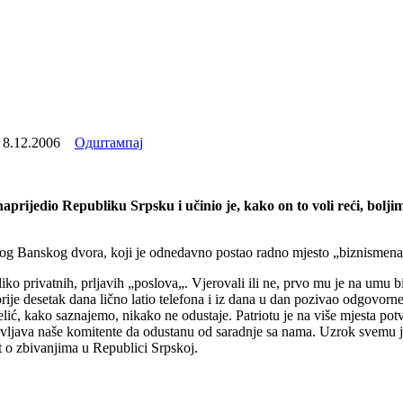
:
8.12.2006
Одштампај
ijedio Republiku Srpsku i učinio je, kako on to voli reći, boljim
čkog Banskog dvora, koji je odnedavno postao radno mjesto „biznismena„
koliko privatnih, prljavih „poslova„. Vjerovali ili ne, prvo mu je na u
 prije desetak dana lično latio telefona i iz dana u dan pozivao odgovor
lić, kako saznajemo, nikako ne odustaje. Patriotu je na više mjesta pot
vljava naše komitente da odustanu od saradnje sa nama. Uzrok svemu je, 
t o zbivanjima u Republici Srpskoj.