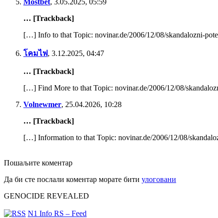
Mostbet
,
3.05.2025, 05:59
… [Trackback]
[…] Info to that Topic: novinar.de/2006/12/08/skandalozni-pote
โคมไฟ
,
3.12.2025, 04:47
… [Trackback]
[…] Find More to that Topic: novinar.de/2006/12/08/skandalozn
Volnewmer
,
25.04.2026, 10:28
… [Trackback]
[…] Information to that Topic: novinar.de/2006/12/08/skandalo
Пошаљите коментар
Да би сте послали коментар морате бити
улоговани
GENOCIDE REVEALED
N1 Info RS – Feed