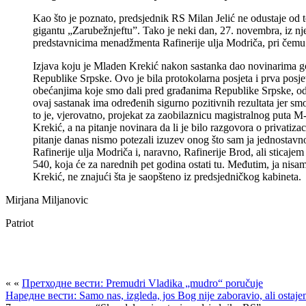
Kao što je poznato, predsjednik RS Milan Jelić ne odustaje od t
gigantu „Zarubežnjeftu”. Tako je neki dan, 27. novembra, iz n
predstavnicima menadžmenta Rafinerije ulja Modriča, pri čemu je 
Izjava koju je Mladen Krekić nakon sastanka dao novinarima gov
Republike Srpske. Ovo je bila protokolarna posjeta i prva pos
obećanjima koje smo dali pred građanima Republike Srpske, odno
ovaj sastanak ima određenih sigurno pozitivnih rezultata jer smo
to je, vjerovatno, projekat za zaobilaznicu magistralnog puta M
Krekić, a na pitanje novinara da li je bilo razgovora o privatiza
pitanje danas nismo potezali izuzev onog što sam ja jednostavno 
Rafinerije ulja Modriča i, naravno, Rafinerije Brod, ali sticaj
540, koja će za narednih pet godina ostati tu. Međutim, ja nisam
Krekić, ne znajući šta je saopšteno iz predsjedničkog kabineta.
Mirjana Miljanovic
Patriot
« «
Претходне вести: Premudri Vladika „mudro“ poručuje
Наредне вести: Samo nas, izgleda, jos Bog nije zaboravio, ali ostajem