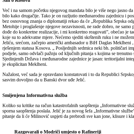
San o Kosovu
Već i na samom početku njegovog mandata bilo je više nego jasno da je r
bilo kako drugačije. Tako je on razljutio međunarodnu zajednicu i p
bez osnovnog znanja o diplomatiji rekao da će „Republika Srpska odg
Metohije i proglašenje njegove nezavisnosti, ne rade dobro, ne samo
dođe do konkretne realizacije, i mi konkretno reagovati”, obećao je 
koje su to adekvatne mjere. Nećemo sjediti skrštenih ruku i ne možemo
Jeliću, srećom, začepio američki ambasador u BiH Daglas Meklheni , 
rješenjem statusa Kosova. „ Posljednjih sedmica neki bh. političari 
podjele, samo odvlači pažnju od ključnih pitanja s kojima se trenutno s
Sjedinjenih Država i međunarodne zajednice je jasan: teritorijalni i
je eksplicitan Meklheni.
Nažalost, već sada je opravdano konstatovati i to da Republici Srpskoj p
sasvim dovoljno da u Banski dvor uđe Jelić.
Smijenjena Informativna služba
Koliko su kritike na račun katastrofalnih saopštenja „Informativne s
sporna saopštenja poslala. Jelić je za novog šefa „Informativne služ
pitanje da li će Milinović uspjeti da prebrodi sve kan jone, klisure i 
Razgovarali o Modriči umjesto o Rafineriji