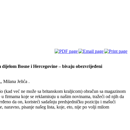
 dijelom Bosne i Hercegovine – bivaju obezvrijeđeni
 Milana Jelića .
mu bio (kad već ne može sa britanskom kraljicom) obračun sa magazinom
ne u firmama koje se reklamiraju u našim novinama, tražeći od njih da
vrđeno da on, koristeći sadašnju predsjedničku poziciju i mašući
naravno, pisanje našeg lista, koje, eto, nije po volji milom