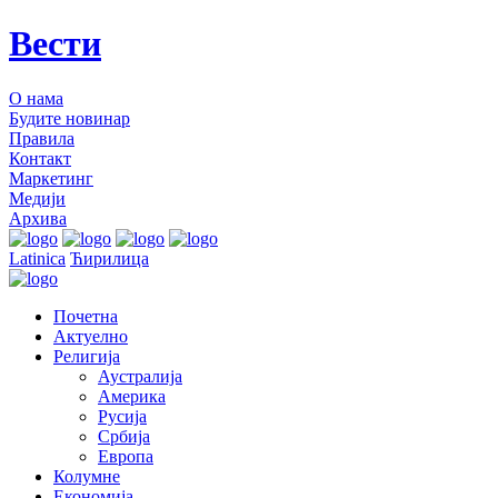
Вести
О нама
Будите новинар
Правила
Контакт
Маркетинг
Медији
Архива
Latinica
Ћирилица
Почетна
Актуелно
Религија
Аустралија
Америка
Русија
Србија
Европа
Колумне
Економија